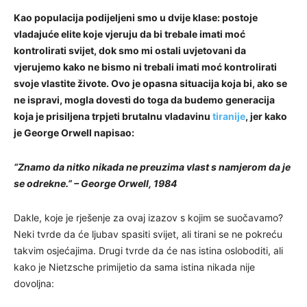
Kao populacija podijeljeni smo u dvije klase: postoje
vladajuće elite koje vjeruju da bi trebale imati moć
kontrolirati svijet, dok smo mi ostali uvjetovani da
vjerujemo kako ne bismo ni trebali imati moć kontrolirati
svoje vlastite živote. Ovo je opasna situacija koja bi, ako se
ne ispravi, mogla dovesti do toga da budemo generacija
koja je prisiljena trpjeti brutalnu vladavinu
tiranije
, jer kako
je George Orwell napisao:
“Znamo da nitko nikada ne preuzima vlast s namjerom da je
se odrekne.” – George Orwell, 1984
Dakle, koje je rješenje za ovaj izazov s kojim se suočavamo?
Neki tvrde da će ljubav spasiti svijet, ali tirani se ne pokreću
takvim osjećajima. Drugi tvrde da će nas istina osloboditi, ali
kako je Nietzsche primijetio da sama istina nikada nije
dovoljna: