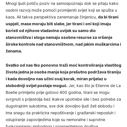
Mnogi ljudi potiču poziv na samospoznaju dok se pitaju kako
osobni razvoj može pomoći promijeniti svijet koji se spušta u
kaos. Ali takva perspektiva zanemaruje činjenicu,
da bi tirani
uspjeli, mase moraju biti slabe, jer tirani i oni koji imaju
koristi od njihove vladavine uvijek su samo dio
stanovništva i stoga nemaju osobne resurse za vršenje
široke kontrole nad stanovništvom, nad jakim muškarcima i
ženama.
Svatko od nas tko ponovno traži moć kontroliranja vlastitog
života jedna je osoba manje koja prešutno podržava tiraniju
i kada dovoljno nas učini ovaj korak, miran prijelaz u
slobodniji svijet postaje moguć.
Jer, kao što je Etienne de La
Boetie primijetio prije gotovo 400 godina, tirani se mogu
svrgnuti s prijestolja bez ikakve upotrebe sile i bez potrebe za
dugotrajnim sukobima, sve dok dovoljno ljudi želi slobodu i
ima snagu da prakticira nepoštivanje i građanski neposluh i
odupiranje zapovijedima koje su nemoralne i suprotne
funkcioniranju slobodnog i prosperitetnog društva.