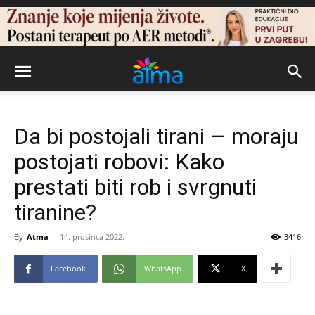
Da bi postojali tirani – moraju
postojati robovi: Kako
prestati biti rob i svrgnuti
tiranine?
By
Atma
-
14. prosinca 2022.
3416
Facebook
WhatsApp
X