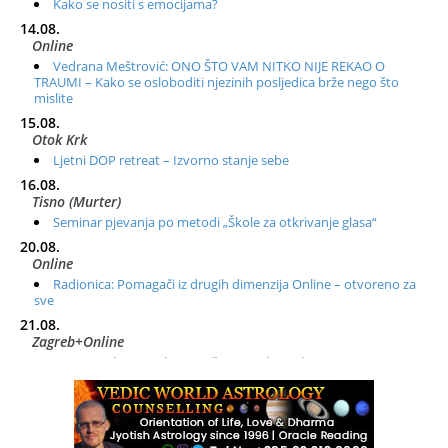
Kako se nositi s emocijama?
14.08.
Online
Vedrana Meštrović: ONO ŠTO VAM NITKO NIJE REKAO O
TRAUMI – Kako se osloboditi njezinih posljedica brže nego što
mislite
15.08.
Otok Krk
Ljetni DOP retreat – Izvorno stanje sebe
16.08.
Tisno (Murter)
Seminar pjevanja po metodi „Škole za otkrivanje glasa“
20.08.
Online
Radionica: Pomagači iz drugih dimenzija Online – otvoreno za
sve
21.08.
Zagreb+Online
Osnovni ThetaHealing® tečaj, Zagreb i Online
22.08.
Zagreb
Osnovna radionica za izscjeljivanje pranom (Basic Pranic
Healing course)