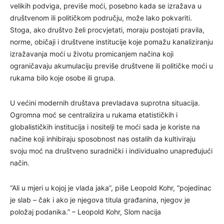
velikih podviga, previše moći, posebno kada se izražava u
društvenom ili političkom području, može lako pokvariti.
Stoga, ako društvo želi procvjetati, moraju postojati pravila,
norme, običaji i društvene institucije koje pomažu kanaliziranju
izražavanja moći u životu promicanjem načina koji
ograničavaju akumulaciju previše društvene ili političke moći u
rukama bilo koje osobe ili grupa.
U većini modernih društava prevladava suprotna situacija.
Ogromna moć se centralizira u rukama etatističkih i
globalističkih institucija i nositelji te moći sada je koriste na
načine koji inhibiraju sposobnost nas ostalih da kultiviraju
svoju moć na društveno suradnički i individualno unapređujući
način.
“Ali u mjeri u kojoj je vlada jaka”, piše Leopold Kohr, “pojedinac
je slab – čak i ako je njegova titula građanina, njegov je
položaj podanika.” – Leopold Kohr, Slom nacija