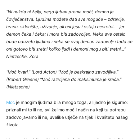
“Ni nužda ni želja, nego ljubav prema moći, demon je
čovječanstva. Ljudima možete dati sve moguće – zdravlje,
hranu, sklonište, uživanje, ali oni jesu i ostaju nesretni… jer
demon čeka i čeka; i mora biti zadovoljen. Neka sve ostalo
bude oduzeto ljudima i neka se ovaj demon zadovolji i tada će
oni gotovo biti sretni koliko ljudi i demoni mogu biti sretni…” –
Nietzsche, Zora
“Moć kvari.” (Lord Acton) “Moć je beskrajno zavodljiva.”
(Robert Greene) “Moć razvijena do maksimuma je sreća.”
(Nietzsche)
Moć
je mnogim ljudima bila mnogo toga, ali jedno je sigurno:
priznali mi to ili ne, svi želimo moć i način na koji tu potrebu
zadovoljavamo ili ne, uvelike utječe na tijek i kvalitetu našeg
života.