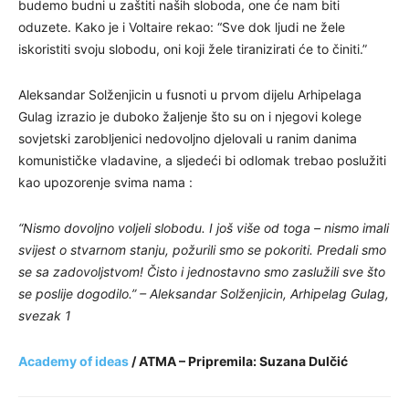
budemo budni u zaštiti naših sloboda, one će nam biti
oduzete. Kako je i Voltaire rekao: “Sve dok ljudi ne žele
iskoristiti svoju slobodu, oni koji žele tiranizirati će to činiti.”
Aleksandar Solženjicin u fusnoti u prvom dijelu Arhipelaga
Gulag izrazio je duboko žaljenje što su on i njegovi kolege
sovjetski zarobljenici nedovoljno djelovali u ranim danima
komunističke vladavine, a sljedeći bi odlomak trebao poslužiti
kao upozorenje svima nama :
“Nismo dovoljno voljeli slobodu. I još više od toga – nismo imali
svijest o stvarnom stanju, požurili smo se pokoriti. Predali smo
se sa zadovoljstvom! Čisto i jednostavno smo zaslužili sve što
se poslije dogodilo.” – Aleksandar Solženjicin, Arhipelag Gulag,
svezak 1
Academy of ideas
/ ATMA – Pripremila: Suzana Dulčić