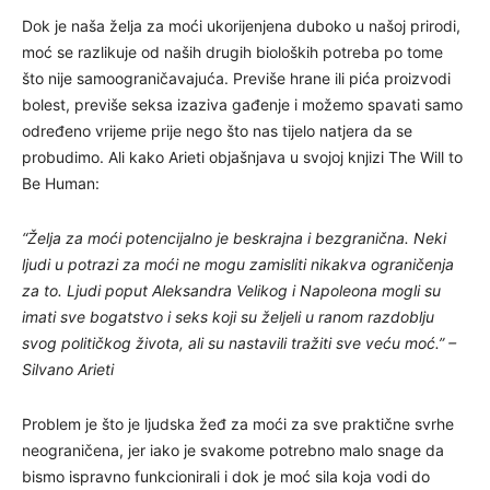
Dok je naša želja za moći ukorijenjena duboko u našoj prirodi,
moć se razlikuje od naših drugih bioloških potreba po tome
što nije samoograničavajuća. Previše hrane ili pića proizvodi
bolest, previše seksa izaziva gađenje i možemo spavati samo
određeno vrijeme prije nego što nas tijelo natjera da se
probudimo. Ali kako Arieti objašnjava u svojoj knjizi The Will to
Be Human:
“Želja za moći potencijalno je beskrajna i bezgranična. Neki
ljudi u potrazi za moći ne mogu zamisliti nikakva ograničenja
za to. Ljudi poput Aleksandra Velikog i Napoleona mogli su
imati sve bogatstvo i seks koji su željeli u ranom razdoblju
svog političkog života, ali su nastavili tražiti sve veću moć.” –
Silvano Arieti
Problem je što je ljudska žeđ za moći za sve praktične svrhe
neograničena, jer iako je svakome potrebno malo snage da
bismo ispravno funkcionirali i dok je moć sila koja vodi do