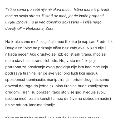
“Istina sama po sebi nije nikakva moć… Istina mora ili privući
moć na svoju stranu, ili stati uz moć, jer će inače propasti
uvijek iznova. To je već dovoljno dokazano – i više nego
dovoljno!” – Nietzsche, Zora
Na kraju samo moć osujećuje moć ili kako je napisao Frederick
Douglass: “Moć ne priznaje ništa bez zahtjeva. Nikad nije i
nikada neće.” Ako društvo želi izbjeći stisak tirana, moć se
mora staviti na stranu slobode. No, vrsta moći koja je
potrebna za postizanje ovog podviga nije ista kao moć koja
podržava tiranine, jer će sve veći broj ljudi koji njeguju
sposobnost dominacije, manipuliranja i prisile drugima, samo
dovesti do toga da jedna skupina tiranina bude zamijenjena
drugom. Tirani su poraženi tako što više ljudi njeguje svoju
osobnu moć i zatim koristi tu moć da žive na slobodan način i
da se odupru lancima tiranije.
Kako se kultivira ta moć koja potiče život? Kroz proces