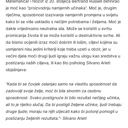
Matematičar i filozof iz 20. stoljeća Bertrand Russell definirao
je moć kao “proizvodnju namjernih učinaka”. Moć je, drugim
riječima, sposobnost izazivanja namjernih promjena u svijetu
kako bi se više uskladio s nečijim potrebama i željama. Moć je
dakle vrijednosno neutralna sila. Može se koristiti u svrhu
promicanja života ili se može koristiti u destruktivne svrhe. Ali
da bismo ocijenili izraz moći dobrim ili lošim, ciljevi kojima su
usmjereni nisu jedini kriteriji koje treba uzeti u obzir, jer u
većini djela moći drugi ljudi igraju važnu ulogu kao sredstva u
postizanju naših ciljeva, ili kao što psiholog Silvano Arieti
objašnjava:
“Kada bi se čovjek oslanjao samo na vlastitu sposobnost da
zadovolji svoje želje, moć bi bila sinonim za osobnu
sposobnost. Svako postignuće bi bilo rezultat nečijeg učinka,
ali to je rijetko slučaj. Da bi postigli željene učinke, ljudi trebaju
druge ljude; moraju na njih utjecati kako bi potonji pomogli u
postizanju željenih rezultata.”- Silvano Arieti