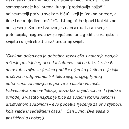
samospoznaje koji prema Jungu “predstavlja najjači i
najneumitniji poriv u svakom biću” i koji je “zakon prirode, a
time i nepobjedive moći” (Carl Jung, Arhetipovi i kolektivno
nesvjesno). Samoostvarivanje znači aktualizirati svoje
potencijale, njegovati svoje vještine, prilagoditi se vanjskom
svijetu i unijeti sklad u naš unutarnji svijet.
“Svakom pojedincu je potrebna revolucija, unutarnja podjela,
rušenje postojećeg poretka i obnova, ali ne tako što će ih
nametati svojim susjedima pod licemjernim plaštom osjećaja
društvene odgovornosti ili bilo kojeg drugog lijepog
eufemizma za nesvjesne porive za osobnom moći.
Individualna samorefleksija, povratak pojedinca na tlo ljudske
prirode, u vlastito najdublje biće sa svojom individualnom i
društvenom sudbinom – evo početka liječenja za onu sljepoću
koja vlada u sadašnjem času.” – Carl Jung, Dva eseja o
analitičkoj psihologiji