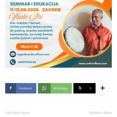
Facebook
WhatsApp
X
Prethodna objava
Slijedeća objava