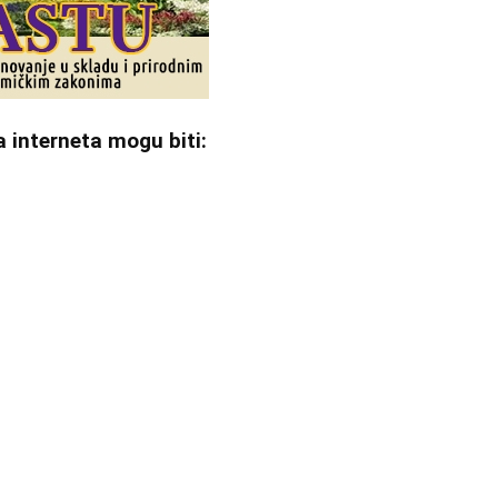
29
30
a interneta mogu biti:
31
28
05
06