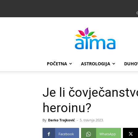
Atma
POČETNA
ASTROLOGIJA
DUHO
Je li čovječanst
heroinu?
By
Darko Trajković
-
5. travnja 2023.
Facebook
WhatsApp