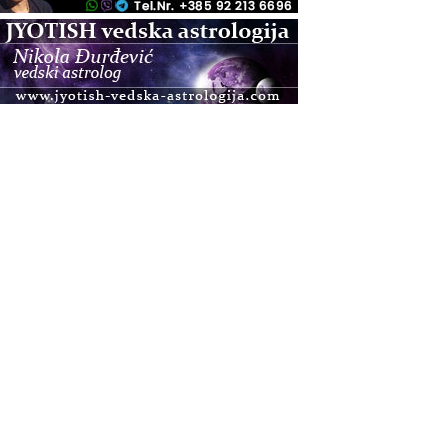
.08.
Zagreb+Online
Osnovni ThetaHealing® tečaj, Zagreb i Online
.08.
Pula
Access BARS®, otpusti stres
.08.
Pula
Access Energetski Facelift®
.08.
Zagreb
Pjesma srca / Zagreb
Online
Tečaj Višeg Vodstva, razvijanja intuicije i Akaša
zapisa
.08.
Online
Postanite Nositelj Vibracije Nove Zemlje
.08.
Visoko
Alemka Dauskardt – Jednodnevna radionica
sistemskih konstelacija