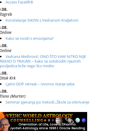
Access Facelift®
.08.
Zagreb
Konstelacije SIKON s Vedranom Kraljetom
.08.
Online
Kako se nositi s emocijama?
.08.
Online
Vedrana Meštrović: ONO ŠTO VAM NITKO NIJE
REKAO O TRAUMI – Kako se osloboditi njezinih
posljedica brže nego što mislite
.08.
Otok Krk
Ljetni DOP retreat – Izvorno stanje sebe
.08.
Tisno (Murter)
Seminar pjevanja po metodi „Škole za otkrivanje
glasa“
.08.
Online
Radionica: Pomagači iz drugih dimenzija Online –
otvoreno za sve