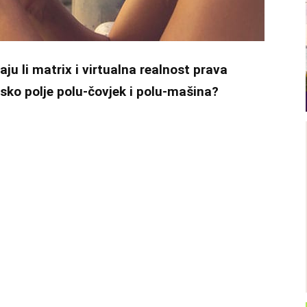
ju li matrix i virtualna realnost prava
tsko polje polu-čovjek i polu-mašina?