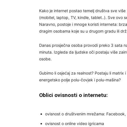
Kako je internet postao temelj društva sve viš
(mobitel, laptop, TV, kindle, tablet..). Sve o
Naravno, postoje i mnoge koristi interneta: brz
dragim osobama koje su u drugom gradu ili državi
Danas prosječna osoba provodi preko 3 sata 
minuta. Izgleda da ljudske oči postaju više zai
osobe.
Gubimo li osjećaj za realnost? Postaju li matrix i
energetsko polje polu-čovjek i polu-mašina?
Oblici ovisnosti o internetu:
ovisnost o društvenim mrežama: Facebook, In
ovisnost o online video igricama