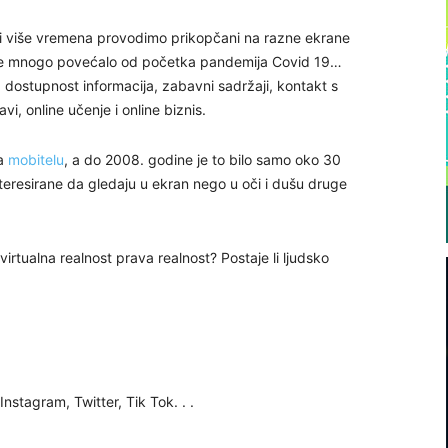
e i više vremena provodimo prikopčani na razne ekrane
vo se mnogo povećalo od početka pandemija Covid 19…
a dostupnost informacija, zabavni sadržaji, kontakt s
, online učenje i online biznis.
na
mobitelu
, a do 2008. godine je to bilo samo oko 30
nteresirane da gledaju u ekran nego u oči i dušu druge
 virtualna realnost prava realnost? Postaje li ljudsko
stagram, Twitter, Tik Tok. . .