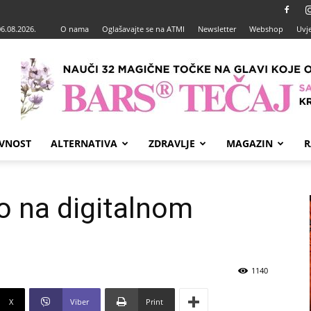
06.08.2026.
O nama
Oglašavajte se na ATMI
Newsletter
Webshop
Uvje
VNOST
ALTERNATIVA
ZDRAVLJE
MAGAZIN
R
vo na digitalnom
1140
X
Viber
Print