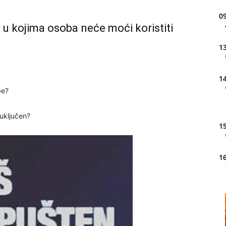
09
 u kojima osoba neće moći koristiti
13
14
be?
 uključen?
15
16
20