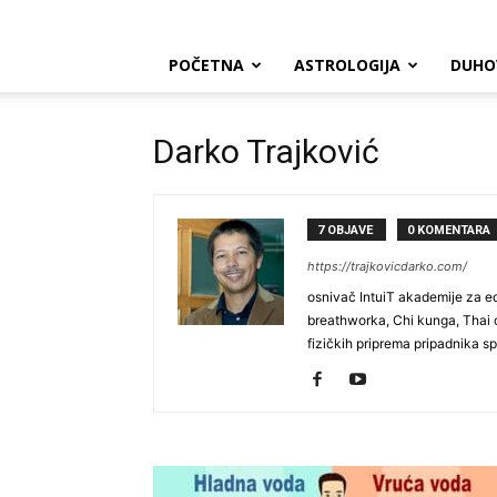
POČETNA
ASTROLOGIJA
DUHO
Darko Trajković
7 OBJAVE
0 KOMENTARA
https://trajkovicdarko.com/
osnivač IntuiT akademije za edu
breathworka, Chi kunga, Thai ch
fizičkih priprema pripadnika sp