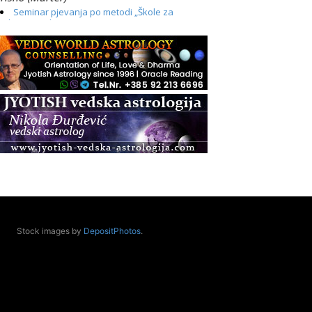
Seminar pjevanja po metodi „Škole za
otkrivanje glasa“
.08.
Online
Radionica: Pomagači iz drugih dimenzija Online
– otvoreno za sve
.08.
Zagreb+Online
Osnovni ThetaHealing® tečaj, Zagreb i Online
.08.
Pula
Access BARS®, otpusti stres
.08.
Pula
Access Energetski Facelift®
.08.
Stock images by
DepositPhotos
.
Zagreb
Pjesma srca / Zagreb
Online
Tečaj Višeg Vodstva, razvijanja intuicije i Akaša
zapisa
.08.