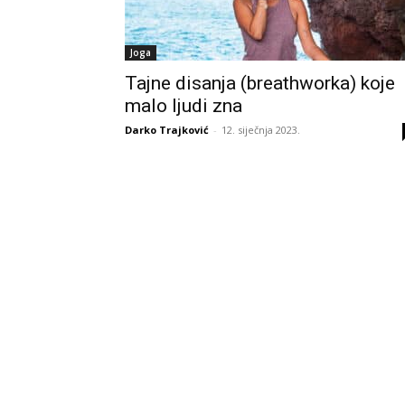
Joga
Tajne disanja (breathworka) koje
malo ljudi zna
Darko Trajković
-
12. siječnja 2023.