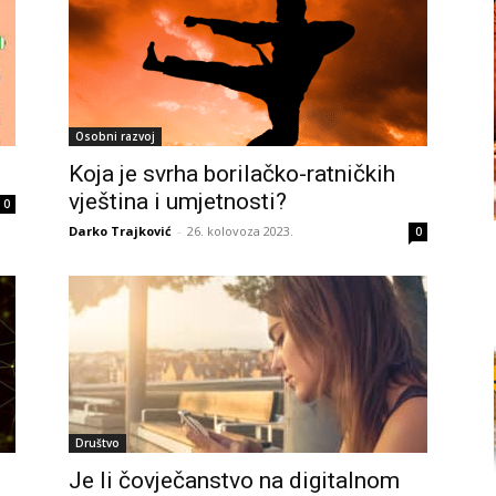
Osobni razvoj
Koja je svrha borilačko-ratničkih
vještina i umjetnosti?
0
Darko Trajković
-
26. kolovoza 2023.
0
Društvo
Je li čovječanstvo na digitalnom