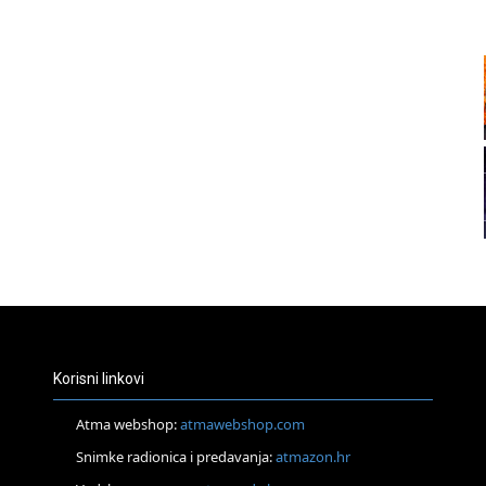
20
21
22
23
24
Korisni linkovi
Atma webshop:
atmawebshop.com
Snimke radionica i predavanja:
atmazon.hr
26