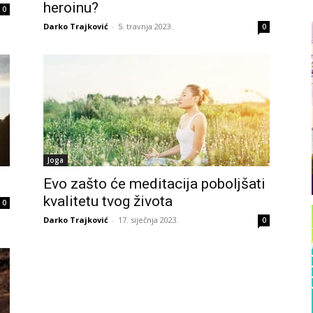
heroinu?
0
Darko Trajković
-
5. travnja 2023.
0
Joga
Evo zašto će meditacija poboljšati
kvalitetu tvog života
0
Darko Trajković
-
17. siječnja 2023.
0