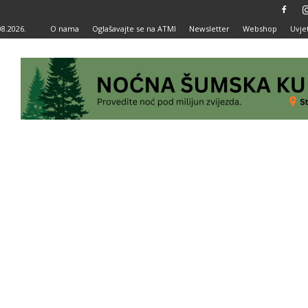
08.2026.
O nama
Oglašavajte se na ATMI
Newsletter
Webshop
Uvjet