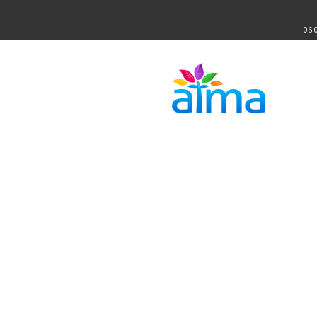
06.
Atma