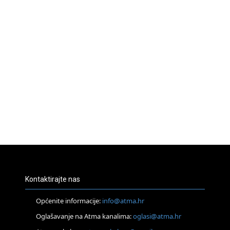
Kontaktirajte nas
Općenite informacije:
info@atma.hr
Oglašavanje na Atma kanalima:
oglasi@atma.hr