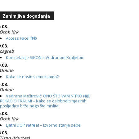
Zanimljiva događanja
.08.
Otok Krk
Access Facelift®
.08.
Zagreb
Konstelacije SIKON s Vedranom Kraljetom
.08.
Online
Kako se nositi s emocijama?
.08.
Online
Vedrana Meštrović: ONO ŠTO VAM NITKO NIJE
REKAO O TRAUMI – Kako se osloboditi njezinih
posljedica brže nego što mislite
.08.
Otok Krk
Ljetni DOP retreat – Izvorno stanje sebe
.08.
Tisno (Murter)