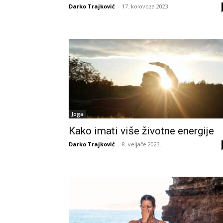
Darko Trajković
-
17. kolovoza 2023.
Joga
Kako imati više životne energije
Darko Trajković
-
8. veljače 2023.