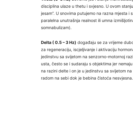
disciplina ulaze u thetu i svjesno. U ovom stanju 
jesam”. U snovima putujemo na razna mjesta i situ
paralelna unutrašnja realnost ili umna izmišljotin
somnabulizam).
Delta ( 0.5 – 3 Hz)
događaju se za vrijeme dubok
za regeneraciju, iscjeljivanje i aktivaciju hormo
jedinstvu sa svijetom na senzorno-motornoj razini,
usta, često se i sudaraju s objektima jer nema
na razini delte i on je u jedinstvu sa svijetom na
radom na sebi dok je bebina čistoća nesvjesna.