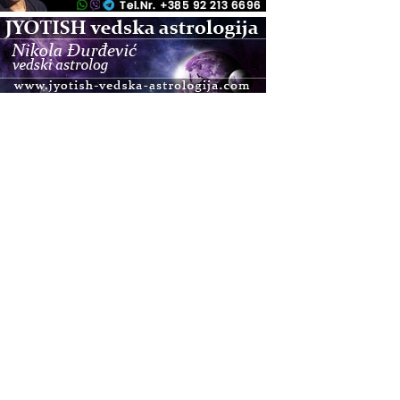
.08.
Zagreb+Online
Osnovni ThetaHealing® tečaj, Zagreb i Online
.08.
Pula
Access BARS®, otpusti stres
.08.
Pula
Access Energetski Facelift®
.08.
Zagreb
Pjesma srca / Zagreb
Online
Tečaj Višeg Vodstva, razvijanja intuicije i Akaša
zapisa
.08.
Online
Postanite Nositelj Vibracije Nove Zemlje
.08.
Visoko
Alemka Dauskardt – Jednodnevna radionica
sistemskih konstelacija