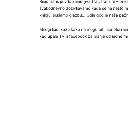
Riječ trans je vrlo zanimljiva ( lat. transire – prel
svakodnevno doživljavamo kada se na nešto ma
knjigu, slušamo glazbu… Gdje god je naša pažnja
Mnogi ljudi kažu kako ne mogu biti hipnotizirani 
kad upale TV ili facebook za manje od jedne mi