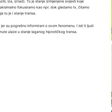
aziti, iza, iznad). To je stanje izmijenjene svijesti koje
ksimalno fokusiramo kao npr. dok gledamo tv, čitamo
 tu je i stanje transa.
jer su pogrešno informirani o ovom fenomenu. I isti ti ljudi
nute ulaze u stanje laganog hipnotičkog transa.