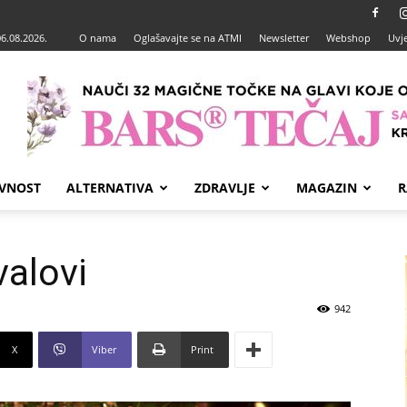
06.08.2026.
O nama
Oglašavajte se na ATMI
Newsletter
Webshop
Uvje
VNOST
ALTERNATIVA
ZDRAVLJE
MAGAZIN
R
valovi
942
X
Viber
Print