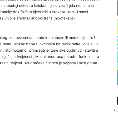
ne postoji svijest o fizičkom tijelu već “tijela nema, a ja
acije dok fizičko tijelo leži u krevetu. Jesu li snovi
a? Ovo je srednji i duboki trans (hipotaksija i
og sna bez snova i duboke hipnoze ili meditacije, služe
na rasta. Mozak beba funkcionira na razini delte i one su u
 što možemo i primijetiti jer žele sve dodirnuti i staviti u
ju osjećaj odvojenosti. Mozak mudraca također funkcionara
 razini svijesti.. Mudračeva čistoća je svjesna i postignuta
05