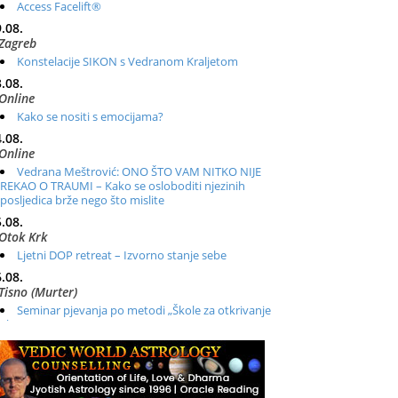
Access Facelift®
.08.
Zagreb
Konstelacije SIKON s Vedranom Kraljetom
.08.
Online
Kako se nositi s emocijama?
.08.
Online
Vedrana Meštrović: ONO ŠTO VAM NITKO NIJE
REKAO O TRAUMI – Kako se osloboditi njezinih
posljedica brže nego što mislite
.08.
Otok Krk
Ljetni DOP retreat – Izvorno stanje sebe
.08.
Tisno (Murter)
Seminar pjevanja po metodi „Škole za otkrivanje
glasa“
.08.
Online
Radionica: Pomagači iz drugih dimenzija Online –
otvoreno za sve