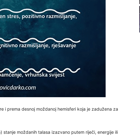
21
22
23
24
26
gore i prema desnoj moždanoj hemisferi koja je zadužena za
27
ta) stanje moždanih talasa izazvano putem riječi, energije ili