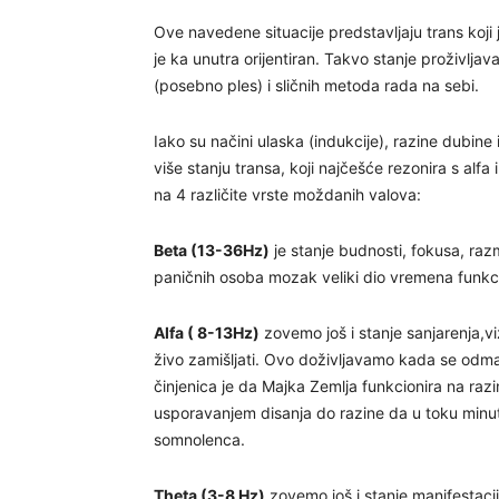
Ove navedene situacije predstavljaju trans koji je
je ka unutra orijentiran. Takvo stanje proživlja
(posebno ples) i sličnih metoda rada na sebi.
Iako su načini ulaska (indukcije), razine dubine i 
više stanju transa, koji najčešće rezonira s alf
na 4 različite vrste moždanih valova:
Beta (13-36Hz)
je stanje budnosti, fokusa, razm
paničnih osoba mozak veliki dio vremena funkcio
Alfa ( 8-13Hz)
zovemo još i stanje sanjarenja,v
živo zamišljati. Ovo doživljavamo kada se odma
činjenica je da Majka Zemlja funkcionira na razin
usporavanjem disanja do razine da u toku minut
somnolenca.
Theta (3-8 Hz)
zovemo još i stanje manifestacij