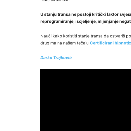
U stanju transa ne postoji kritički faktor svj
reprogramiranje, iscjeljenje, mijenjanje negati
Nauči kako koristiti stanje transa da ostvariš p
drugima na našem tečaju
Certificirani hipnoti
Darko Trajković