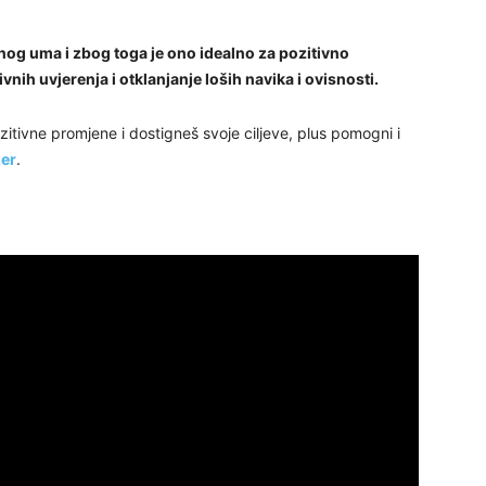
29
esnog uma i zbog toga je ono idealno za pozitivno
vnih uvjerenja i otklanjanje loših navika i ovisnosti.
30
ozitivne promjene i dostigneš svoje ciljeve, plus pomogni i
zer
.
31
28
05
06