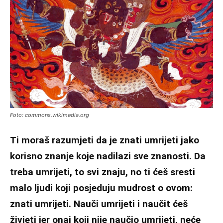
Foto: commons.wikimedia.org
Ti moraš razumjeti da je znati umrijeti jako
korisno znanje koje nadilazi sve znanosti. Da
treba umrijeti, to svi znaju, no ti ćeš sresti
malo ljudi koji posjeduju mudrost o ovom:
znati umrijeti. Nauči umrijeti i naučit ćeš
živjeti jer onaj koji nije naučio umrijeti, neće