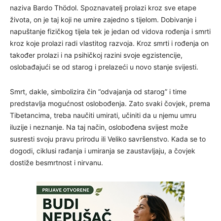
naziva Bardo Thödol. Spoznavatelj prolazi kroz sve etape
života, on je taj koji ne umire zajedno s tijelom. Dobivanje i
napuštanje fizičkog tijela tek je jedan od vidova rođenja i smrti
kroz koje prolazi radi vlastitog razvoja. Kroz smrti i rođenja on
također prolazi i na psihičkoj razini svoje egzistencije,
oslobađajući se od starog i prelazeći u novo stanje svijesti.
Smrt, dakle, simbolizira čin “odvajanja od starog” i time
predstavlja mogućnost oslobođenja. Zato svaki čovjek, prema
Tibetancima, treba naučiti umirati, učiniti da u njemu umru
iluzije i neznanje. Na taj način, oslobođena svijest može
susresti svoju pravu prirodu ili Veliko savršenstvo. Kada se to
dogodi, ciklusi rađanja i umiranja se zaustavljaju, a čovjek
dostiže besmrtnost i nirvanu.