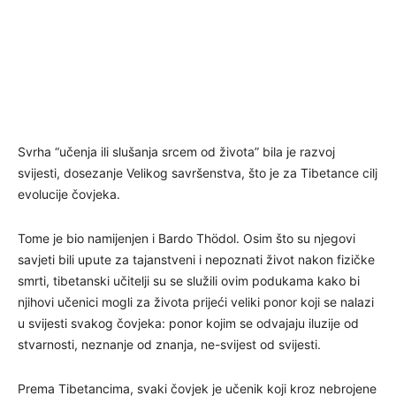
Svrha “učenja ili slušanja srcem od života” bila je razvoj
svijesti, dosezanje Velikog savršenstva, što je za Tibetance cilj
evolucije čovjeka.
Tome je bio namijenjen i Bardo Thödol. Osim što su njegovi
savjeti bili upute za tajanstveni i nepoznati život nakon fizičke
smrti, tibetanski učitelji su se služili ovim podukama kako bi
njihovi učenici mogli za života prijeći veliki ponor koji se nalazi
u svijesti svakog čovjeka: ponor kojim se odvajaju iluzije od
stvarnosti, neznanje od znanja, ne-svijest od svijesti.
Prema Tibetancima, svaki čovjek je učenik koji kroz nebrojene