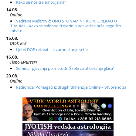
Kako se nositi s emocijama?
14.08.
Online
Vedrana Meštrović: ONO ŠTO VAM NITKO NIJE REKAO O
TRAUMI – Kako se osloboditi njezinih posljedica brže nego što
mislite
15.08.
Otok Krk
Ljetni DOP retreat – Izvorno stanje sebe
16.08.
Tisno (Murter)
Seminar pjevanja po metodi „Škole za otkrivanje glasa“
20.08.
Online
Radionica: Pomagači iz drugih dimenzija Online – otvoreno za
sve
21.08.
Zagreb+Online
Osnovni ThetaHealing® tečaj, Zagreb i Online
22.08.
Pula
Access BARS®, otpusti stres