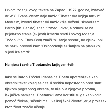
Prvom izdanju ovog teksta na Zapadu 1927. godine, izdavač
dr W.Y. Evans-Wentz daje naziv “Tibetanska knjiga mrtvih”.
Međutim, izvorni tibetanski naziv krije složeniji simbolizam:
Bardo (tib. Bar-do) znači “između dva”, a odnosi se na
prijelazno stanje (svijesti) između smrti i novog rođenja.
Thödol (tib. Thos-Grol) znači “slušanje srcem”, no cjelokupni
se naziv prevodi kao: “Oslobođenje slušanjem na planu koji
slijedi iza smrti”.
Namjera i svrha Tibetanske knjige mrtvih
Iako se Bardo Thödol i danas na Tibetu upotrebljava kao
obredni tekst kojeg se čita ili recitira neposredno pred smrt i
tijekom pogrebnog obreda, to nije bila njegova prvotna,
isključiva namjena. Tibetanski lame koristili su ga kao vodič i
pomoć živima, “učenicima u velikoj školi Života” jer je prolazak
kroz život značio učenje.