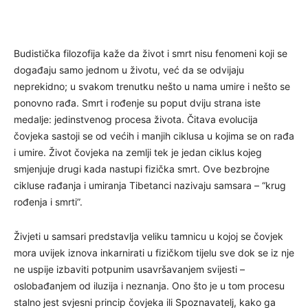
Budistička filozofija kaže da život i smrt nisu fenomeni koji se
događaju samo jednom u životu, već da se odvijaju
neprekidno; u svakom trenutku nešto u nama umire i nešto se
ponovno rađa. Smrt i rođenje su poput dviju strana iste
medalje: jedinstvenog procesa života. Čitava evolucija
čovjeka sastoji se od većih i manjih ciklusa u kojima se on rađa
i umire. Život čovjeka na zemlji tek je jedan ciklus kojeg
smjenjuje drugi kada nastupi fizička smrt. Ove bezbrojne
cikluse rađanja i umiranja Tibetanci nazivaju samsara – “krug
rođenja i smrti”.
Živjeti u samsari predstavlja veliku tamnicu u kojoj se čovjek
mora uvijek iznova inkarnirati u fizičkom tijelu sve dok se iz nje
ne uspije izbaviti potpunim usavršavanjem svijesti –
oslobađanjem od iluzija i neznanja. Ono što je u tom procesu
stalno jest svjesni princip čovjeka ili Spoznavatelj, kako ga