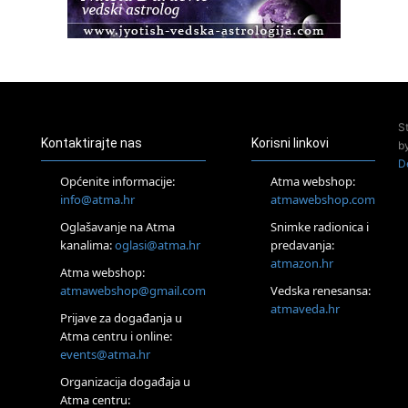
23.08.
Pula
Access Energetski Facelift®
24.08.
Zagreb
Pjesma srca / Zagreb
Online
S
Tečaj Višeg Vodstva, razvijanja intuicije i Akaša zapisa
Kontaktirajte nas
Korisni linkovi
b
25.08.
D
Online
Općenite informacije:
Atma webshop:
Upisi u program Profesionalni hipnoterapeut — nova
info@atma.hr
atmawebshop.com
generacija kreće 25.08. 2026.
Oglašavanje na Atma
Snimke radionica i
26.08.
Online
kanalima:
oglasi@atma.hr
predavanja:
Postanite Nositelj Vibracije Nove Zemlje
atmazon.hr
Atma webshop:
27.08.
atmawebshop@gmail.com
Vedska renesansa:
Visoko
atmaveda.hr
Prijave za događanja u
Alemka Dauskardt – Jednodnevna radionica sistemskih
konstelacija
Atma centru i online:
events@atma.hr
29.08.
Zagreb
Organizacija događaja u
HOD PO ŽERAVICI – Seminar koji mijenja tijelo, duh i um
Atma centru:
SoulFest – Festival glazbe, mudrosti i zajedništva