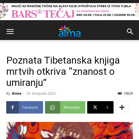
Poznata Tibetanska knjiga
mrtvih otkriva “znanost o
umiranju”
By
Atma
-
24. listopada 2023.
10029
Facebook
WhatsApp
X