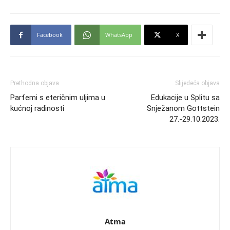
Facebook
WhatsApp
X
Prethodna objava
Slijedeća objava
Parfemi s eteričnim uljima u
Edukacije u Splitu sa
kućnoj radinosti
Snježanom Gottstein
27.-29.10.2023.
Atma