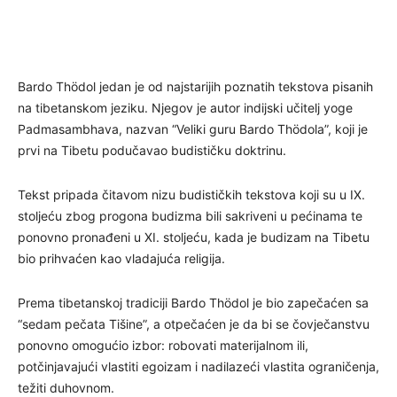
Bardo Thödol jedan je od najstarijih poznatih tekstova pisanih
na tibetanskom jeziku. Njegov je autor indijski učitelj yoge
Padmasambhava, nazvan “Veliki guru Bardo Thödola”, koji je
prvi na Tibetu podučavao budističku doktrinu.
Tekst pripada čitavom nizu budističkih tekstova koji su u IX.
stoljeću zbog progona budizma bili sakriveni u pećinama te
ponovno pronađeni u XI. stoljeću, kada je budizam na Tibetu
bio prihvaćen kao vladajuća religija.
Prema tibetanskoj tradiciji Bardo Thödol je bio zapečaćen sa
“sedam pečata Tišine”, a otpečaćen je da bi se čovječanstvu
ponovno omogućio izbor: robovati materijalnom ili,
potčinjavajući vlastiti egoizam i nadilazeći vlastita ograničenja,
težiti duhovnom.