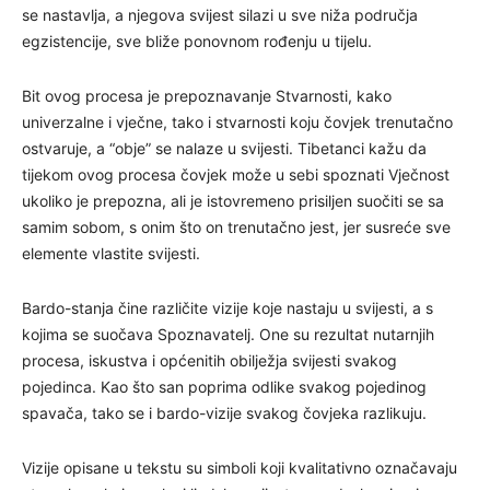
se nastavlja, a njegova svijest silazi u sve niža područja
egzistencije, sve bliže ponovnom rođenju u tijelu.
Bit ovog procesa je prepoznavanje Stvarnosti, kako
univerzalne i vječne, tako i stvarnosti koju čovjek trenutačno
ostvaruje, a “obje” se nalaze u svijesti. Tibetanci kažu da
tijekom ovog procesa čovjek može u sebi spoznati Vječnost
ukoliko je prepozna, ali je istovremeno prisiljen suočiti se sa
samim sobom, s onim što on trenutačno jest, jer susreće sve
elemente vlastite svijesti.
Bardo-stanja čine različite vizije koje nastaju u svijesti, a s
kojima se suočava Spoznavatelj. One su rezultat nutarnjih
procesa, iskustva i općenitih obilježja svijesti svakog
pojedinca. Kao što san poprima odlike svakog pojedinog
spavača, tako se i bardo-vizije svakog čovjeka razlikuju.
Vizije opisane u tekstu su simboli koji kvalitativno označavaju