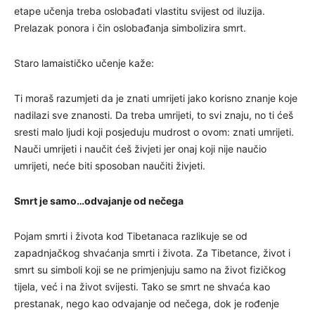
etape učenja treba oslobađati vlastitu svijest od iluzija.
Prelazak ponora i čin oslobađanja simbolizira smrt.
Staro lamaističko učenje kaže:
Ti moraš razumjeti da je znati umrijeti jako korisno znanje koje
nadilazi sve znanosti. Da treba umrijeti, to svi znaju, no ti ćeš
sresti malo ljudi koji posjeduju mudrost o ovom: znati umrijeti.
Nauči umrijeti i naučit ćeš živjeti jer onaj koji nije naučio
umrijeti, neće biti sposoban naučiti živjeti.
Smrt je samo…odvajanje od nečega
Pojam smrti i života kod Tibetanaca razlikuje se od
zapadnjačkog shvaćanja smrti i života. Za Tibetance, život i
smrt su simboli koji se ne primjenjuju samo na život fizičkog
tijela, već i na život svijesti. Tako se smrt ne shvaća kao
prestanak, nego kao odvajanje od nečega, dok je rođenje