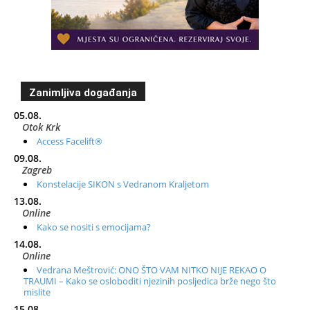
Zanimljiva događanja
05.08.
Otok Krk
Access Facelift®
09.08.
Zagreb
Konstelacije SIKON s Vedranom Kraljetom
13.08.
Online
Kako se nositi s emocijama?
14.08.
Online
Vedrana Meštrović: ONO ŠTO VAM NITKO NIJE REKAO O
TRAUMI – Kako se osloboditi njezinih posljedica brže nego što
mislite
15.08.