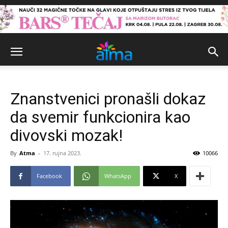
Znanstvenici pronašli dokaz
da svemir funkcionira kao
divovski mozak!
By
Atma
-
17. rujna 2023.
10066
Facebook
WhatsApp
X