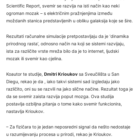
Scientific Report, svemir se razvija na isti način kao neki
ogroman mozak – s električnim pražnjenjima između
moždanih stanica predstavljenih u obliku galaksija koje se šire.
Rezultati računalne simulacije pretpostavljaju da je ‘dinamika
prirodnog rasta’, odnosno način na koji se sistemi razvijaju,
ista za različite vrste mreža bilo da je to internet, ljudski
mozak ili svemir kao cjelina.
Koautor te studije,
Dmitri Krioukov
sa Sveučilišta u San
Diegu, rekao je da , iako takvi sistemi sad izgledaju jako
različito, oni su se razvili na jako slične načine. Rezultat toga je
da se svemir zaista razvija poput mozga. Ova studija
postavlja ozbiljna pitanja o tome kako svemir funkcionira,
nastavlja Krioukov.
– Za fizičara to je jedan neposredni signal da nešto nedostaje
u razumijevanju procesa u prirodi, rekao je Krioukov.