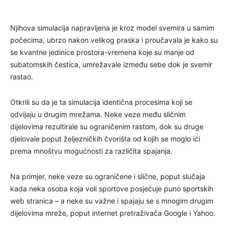
Njihova simulacija napravljena je kroz model svemira u samim
počecima, ubrzo nakon velikog praska i proučavala je kako su
se kvantne jedinice prostora-vremena koje su manje od
subatomskih čestica, umrežavale između sebe dok je svemir
rastao.
Otkrili su da je ta simulacija identična procesima koji se
odvijaju u drugim mrežama. Neke veze među sličnim
dijelovima rezultirale su ograničenim rastom, dok su druge
djelovale poput željezničkih čvorišta od kojih se moglo ići
prema mnoštvu mogućnosti za različita spajanja.
Na primjer, neke veze su ograničene i slične, poput slučaja
kada neka osoba koja voli sportove posjećuje puno sportskih
web stranica – a neke su važne i spajaju se s mnogim drugim
dijelovima mreže, poput internet pretraživača Google i Yahoo.