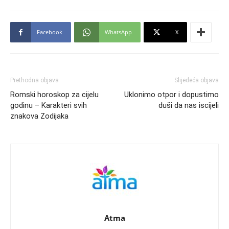
Facebook
WhatsApp
X
Prethodna objava
Slijedeća objava
Romski horoskop za cijelu
Uklonimo otpor i dopustimo
godinu – Karakteri svih
duši da nas iscijeli
znakova Zodijaka
Atma