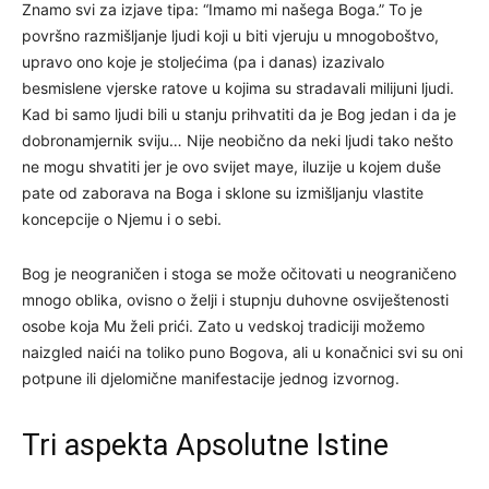
Znamo svi za izjave tipa: “Imamo mi našega Boga.” To je
površno razmišljanje ljudi koji u biti vjeruju u mnogoboštvo,
upravo ono koje je stoljećima (pa i danas) izazivalo
besmislene vjerske ratove u kojima su stradavali milijuni ljudi.
Kad bi samo ljudi bili u stanju prihvatiti da je Bog jedan i da je
dobronamjernik sviju… Nije neobično da neki ljudi tako nešto
ne mogu shvatiti jer je ovo svijet maye, iluzije u kojem duše
pate od zaborava na Boga i sklone su izmišljanju vlastite
koncepcije o Njemu i o sebi.
Bog je neograničen i stoga se može očitovati u neograničeno
mnogo oblika, ovisno o želji i stupnju duhovne osviještenosti
osobe koja Mu želi prići. Zato u vedskoj tradiciji možemo
naizgled naići na toliko puno Bogova, ali u konačnici svi su oni
potpune ili djelomične manifestacije jednog izvornog.
Tri aspekta Apsolutne Istine