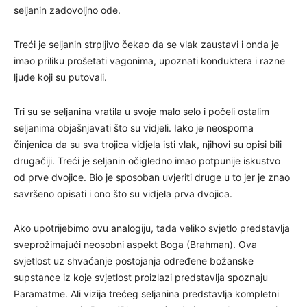
seljanin zadovoljno ode.
Treći je seljanin strpljivo čekao da se vlak zaustavi i onda je
imao priliku prošetati vagonima, upoznati konduktera i razne
ljude koji su putovali.
Tri su se seljanina vratila u svoje malo selo i počeli ostalim
seljanima objašnjavati što su vidjeli. Iako je neosporna
činjenica da su sva trojica vidjela isti vlak, njihovi su opisi bili
drugačiji. Treći je seljanin očigledno imao potpunije iskustvo
od prve dvojice. Bio je sposoban uvjeriti druge u to jer je znao
savršeno opisati i ono što su vidjela prva dvojica.
Ako upotrijebimo ovu analogiju, tada veliko svjetlo predstavlja
sveprožimajući neosobni aspekt Boga (Brahman). Ova
svjetlost uz shvaćanje postojanja određene božanske
supstance iz koje svjetlost proizlazi predstavlja spoznaju
Paramatme. Ali vizija trećeg seljanina predstavlja kompletni