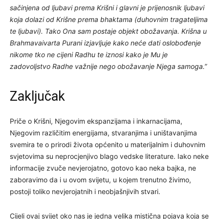
sačinjena od ljubavi prema Krišni i glavni je prijenosnik ljubavi
koja dolazi od Krišne prema bhaktama (duhovnim tragateljima
te ljubavi). Tako Ona sam postaje objekt obožavanja. Krišna u
Brahmavaivarta Purani izjavljuje kako neće dati oslobođenje
nikome tko ne cijeni Radhu te iznosi kako je Mu je
zadovoljstvo Radhe važnije nego obožavanje Njega samoga.”
Zaključak
Priče o Krišni, Njegovim ekspanzijama i inkarnacijama,
Njegovim različitim energijama, stvaranjima i uništavanjima
svemira te o prirodi života općenito u materijalnim i duhovnim
svjetovima su neprocjenjivo blago vedske literature. Iako neke
informacije zvuče nevjerojatno, gotovo kao neka bajka, ne
zaboravimo da i u ovom svijetu, u kojem trenutno živimo,
postoji toliko nevjerojatnih i neobjašnjivih stvari.
Cijeli ovaj svijet oko nas je jedna velika mistična pojava koja se