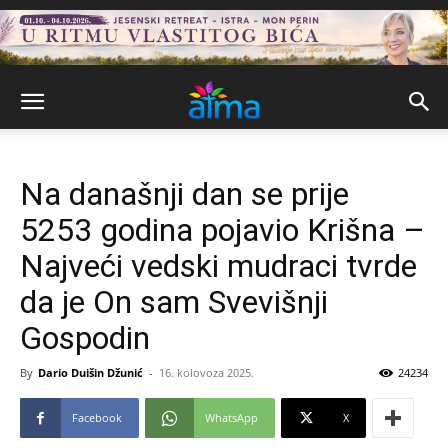
Na današnji dan se prije
5253 godina pojavio Krišna –
Najveći vedski mudraci tvrde
da je On sam Svevišnji
Gospodin
By
Dario Duišin Džunić
-
16. kolovoza 2025.
24234
Facebook
WhatsApp
X