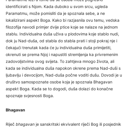
identificirati s Njom. Kada duboko u svom srcu, ugleda
Paramatmu, može pomisliti da je spoznala sebe, a ne
lokalizirani aspekt Boga. Kako bi razjasnila ovu temu, vedska
filozofija navodi primjer dvije ptice koje se nalaze na jednom
stablu. Individualna duša uživa u plodovima koje stablo nudi,
dok ju Nad-duša, od stabla do stabla prati i stoji pokraj nje i
čekajući trenutak kada će ju individualna duša primijetiti,
okrenuti se prema Njoj i napustiti stremljenja ka privremenim
zadovoljstvima ovog svijeta. To zahtjeva mnogo života, ali
kada se individualna duša napokon okrene prema Nad-duši s
ljubavlju i devocijom, Nad-duša počne voditi dušu. Dovodi je u
društvo samospoznate osobe koja je spoznala Bhagavan
aspekt Boga. Kada se to dogodi, duša dolazi do konačne
spoznaje svjesnosti Boga.
Bhagavan
Riječ
bhagavan
je sanskritski ekvivalent riječi Bog ili posjednik