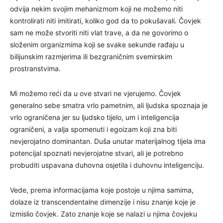
odvija nekim svojim mehanizmom koji ne možemo niti
kontrolirati niti imitirati, koliko god da to pokušavali. Čovjek
sam ne može stvoriti niti vlat trave, a da ne govorimo o
složenim organizmima koji se svake sekunde rađaju u
bilijunskim razmjerima ili bezgraničnim svemirskim
prostranstvima.
Mi možemo reći da u ove stvari ne vjerujemo. Čovjek
generalno sebe smatra vrlo pametnim, ali ljudska spoznaja je
vrlo ograničena jer su ljudsko tijelo, um i inteligencija
ograničeni, a valja spomenuti i egoizam koji zna biti
nevjerojatno dominantan. Duša unutar materijalnog tijela ima
potencijal spoznati nevjerojatne stvari, ali je potrebno
probuditi uspavana duhovna osjetila i duhovnu inteligenciju.
Vede, prema informacijama koje postoje u njima samima,
dolaze iz transcendentalne dimenzije i nisu znanje koje je
izmislio čovjek. Zato znanje koje se nalazi u njima čovjeku