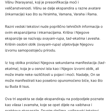
Višnu (Narayana), koji je presonifikacija moći i
veličanstvenosti. Višnu se dalje ekspandira u razne
avatare
(inkarnacije) kao što su Nrsimha, Vamana, Varaha i Rama.
Razni vedski tekstovi nude poprilično tehničkih informacija o
ovim ekspanzijama i inkarnacijama. Krišna i Njegove
ekspanzije se nazivaju
svayam-rupa
,
tad-ekatma
i
avesha
.
Krišnin osobni oblik
(svayam-rupa)
utjelovljuje Njegovu
izvornu samopostojeću prirodu.
Iz tog oblika proizlazi Njegova sekundarna manifestacija
(tad-
ekatma)
, koja je u osnovi ista kao i Njegov izvorni oblik, ali
može imate neke različitosti u pojavi i moći. Nadalje, On se
može manifestirati kao posebno opunomoćeno biće, kao što
su Buda ili Isus.
Ova tri aspekta se dalje ekspandiraju na podpodjele poznate
kao
vilasa
i
svamsha
, koje se opet dijele na
vaibhava
i
prabhava
ekspanzije. Drugim riječima, vaišnavski tekstovi