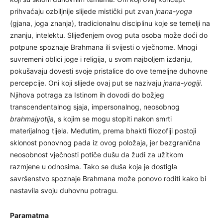
prihvaćaju ozbiljnije slijede mistički put zvan
jnana-yoga
(gjana, joga znanja), tradicionalnu disciplinu koje se temelji na
znanju, intelektu. Slijeđenjem ovog puta osoba može doći do
potpune spoznaje Brahmana ili svijesti o vječnome. Mnogi
suvremeni oblici joge i religija, u svom najboljem izdanju,
pokušavaju dovesti svoje pristalice do ove temeljne duhovne
percepcije. Oni koji slijede ovaj put se nazivaju
jnana-yogiji
.
Njihova potraga za Istinom ih dovodi do božjeg
transcendentalnog sjaja, impersonalnog, neosobnog
brahmajyotija
, s kojim se mogu stopiti nakon smrti
materijalnog tijela. Međutim, prema bhakti filozofiji postoji
sklonost ponovnog pada iz ovog položaja, jer bezgranična
neosobnost vječnosti potiče dušu da žudi za užitkom
razmjene u odnosima. Tako se duša koja je dostigla
savršenstvo spoznaje Brahmana može ponovo roditi kako bi
nastavila svoju duhovnu potragu.
Paramatma