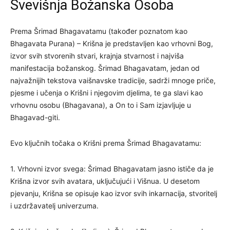
Svevišnja Božanska Osoba
Prema Šrimad Bhagavatamu (također poznatom kao
Bhagavata Purana) – Krišna je predstavljen kao vrhovni Bog,
izvor svih stvorenih stvari, krajnja stvarnost i najviša
manifestacija božanskog. Šrimad Bhagavatam, jedan od
najvažnijih tekstova vaišnavske tradicije, sadrži mnoge priče,
pjesme i učenja o Krišni i njegovim djelima, te ga slavi kao
vrhovnu osobu (Bhagavana), a On to i Sam izjavljuje u
Bhagavad-giti.
Evo ključnih točaka o Krišni prema Šrimad Bhagavatamu:
1. Vrhovni izvor svega: Šrimad Bhagavatam jasno ističe da je
Krišna izvor svih avatara, uključujući i Višnua. U desetom
pjevanju, Krišna se opisuje kao izvor svih inkarnacija, stvoritelj
i uzdržavatelj univerzuma.