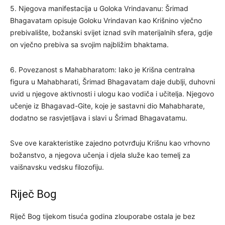
5. Njegova manifestacija u Goloka Vrindavanu: Šrimad
Bhagavatam opisuje Goloku Vrindavan kao Krišnino vječno
prebivalište, božanski svijet iznad svih materijalnih sfera, gdje
on vječno prebiva sa svojim najbližim bhaktama.
6. Povezanost s Mahabharatom: Iako je Krišna centralna
figura u Mahabharati, Šrimad Bhagavatam daje dublji, duhovni
uvid u njegove aktivnosti i ulogu kao vodiča i učitelja. Njegovo
učenje iz Bhagavad-Gite, koje je sastavni dio Mahabharate,
dodatno se rasvjetljava i slavi u Šrimad Bhagavatamu.
Sve ove karakteristike zajedno potvrđuju Krišnu kao vrhovno
božanstvo, a njegova učenja i djela služe kao temelj za
vaišnavsku vedsku filozofiju.
Riječ Bog
Riječ Bog tijekom tisuća godina zlouporabe ostala je bez