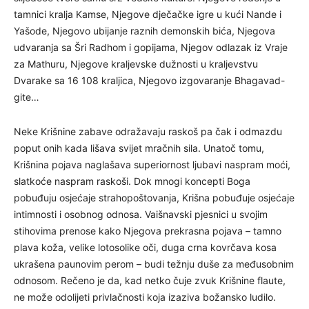
tamnici kralja Kamse, Njegove dječačke igre u kući Nande i
Yašode, Njegovo ubijanje raznih demonskih bića, Njegova
udvaranja sa Šri Radhom i gopijama, Njegov odlazak iz Vraje
za Mathuru, Njegove kraljevske dužnosti u kraljevstvu
Dvarake sa 16 108 kraljica, Njegovo izgovaranje Bhagavad-
gite…
Neke Krišnine zabave odražavaju raskoš pa čak i odmazdu
poput onih kada lišava svijet mračnih sila. Unatoč tomu,
Krišnina pojava naglašava superiornost ljubavi naspram moći,
slatkoće naspram raskoši. Dok mnogi koncepti Boga
pobuđuju osjećaje strahopoštovanja, Krišna pobuđuje osjećaje
intimnosti i osobnog odnosa. Vaišnavski pjesnici u svojim
stihovima prenose kako Njegova prekrasna pojava – tamno
plava koža, velike lotosolike oči, duga crna kovrčava kosa
ukrašena paunovim perom – budi težnju duše za međusobnim
odnosom. Rečeno je da, kad netko čuje zvuk Krišnine flaute,
ne može odolijeti privlačnosti koja izaziva božansko ludilo.