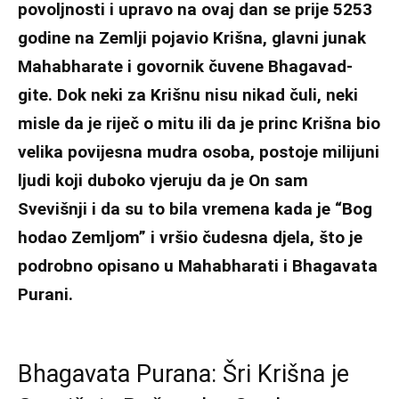
povoljnosti i upravo na ovaj dan se prije 5253
godine na Zemlji pojavio Krišna, glavni junak
Mahabharate i govornik čuvene Bhagavad-
gite. Dok neki za Krišnu nisu nikad čuli, neki
misle da je riječ o mitu ili da je princ Krišna bio
velika
povijesna mudra osoba
, postoje milijuni
ljudi koji duboko vjeruju da je On sam
Svevišnji i da su to bila vremena kada je “Bog
hodao Zemljom” i vršio čudesna djela, što je
podrobno opisano u Mahabharati i Bhagavata
Purani.
Bhagavata Purana: Šri Krišna je