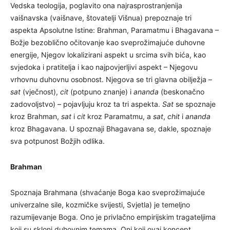
Vedska teologija, poglavito ona najrasprostranjenija
vaišnavska (vaišnave, štovatelji Višnua) prepoznaje tri
aspekta Apsolutne Istine: Brahman, Paramatmu i Bhagavana –
Božje bezoblično očitovanje kao sveprožimajuće duhovne
energije, Njegov lokalizirani aspekt u srcima svih bića, kao
svjedoka i pratitelja i kao najpovjerljivi aspekt – Njegovu
vrhovnu duhovnu osobnost. Njegova se tri glavna obilježja –
sat
(vječnost),
cit
(potpuno znanje) i
ananda
(beskonačno
zadovoljstvo) – pojavljuju kroz ta tri aspekta.
Sat
se spoznaje
kroz Brahman,
sat
i
cit
kroz Paramatmu, a
sat
,
chit
i
ananda
kroz Bhagavana. U spoznaji Bhagavana se, dakle, spoznaje
sva potpunost Božjih odlika.
Brahman
Spoznaja Brahmana (shvaćanje Boga kao sveprožimajuće
univerzalne sile, kozmičke svijesti, Svjetla) je temeljno
razumijevanje Boga. Ono je privlačno empirijskim tragateljima
koji su skloni duhovnim temama. Oni koji ovaj koncept