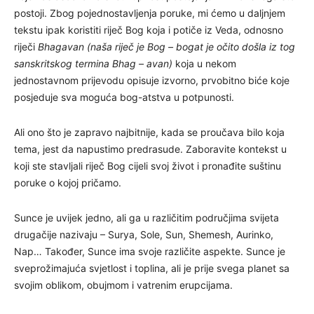
postoji. Zbog pojednostavljenja poruke, mi ćemo u daljnjem
tekstu ipak koristiti riječ Bog koja i potiče iz Veda, odnosno
riječi
Bhagavan (naša riječ je Bog – bogat je očito došla iz tog
sanskritskog termina Bhag – avan)
koja u nekom
jednostavnom prijevodu opisuje izvorno, prvobitno biće koje
posjeduje sva moguća bog-atstva u potpunosti.
Ali ono što je zapravo najbitnije, kada se proučava bilo koja
tema, jest da napustimo predrasude. Zaboravite kontekst u
koji ste stavljali riječ Bog cijeli svoj život i pronađite suštinu
poruke o kojoj pričamo.
Sunce je uvijek jedno, ali ga u različitim područjima svijeta
drugačije nazivaju – Surya, Sole, Sun, Shemesh, Aurinko,
Nap… Također, Sunce ima svoje različite aspekte. Sunce je
sveprožimajuća svjetlost i toplina, ali je prije svega planet sa
svojim oblikom, obujmom i vatrenim erupcijama.