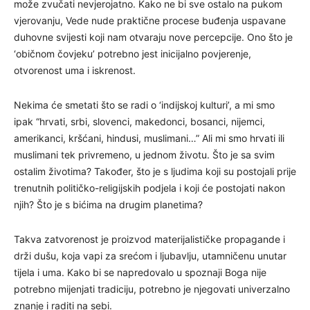
može zvučati nevjerojatno. Kako ne bi sve ostalo na pukom
vjerovanju, Vede nude praktične procese buđenja uspavane
duhovne svijesti koji nam otvaraju nove percepcije. Ono što je
‘običnom čovjeku’ potrebno jest inicijalno povjerenje,
otvorenost uma i iskrenost.
Nekima će smetati što se radi o ‘indijskoj kulturi’, a mi smo
ipak “hrvati, srbi, slovenci, makedonci, bosanci, nijemci,
amerikanci, kršćani, hindusi, muslimani…” Ali mi smo hrvati ili
muslimani tek privremeno, u jednom životu. Što je sa svim
ostalim životima? Također, što je s ljudima koji su postojali prije
trenutnih političko-religijskih podjela i koji će postojati nakon
njih? Što je s bićima na drugim planetima?
Takva zatvorenost je proizvod materijalističke propagande i
drži dušu, koja vapi za srećom i ljubavlju, utamničenu unutar
tijela i uma. Kako bi se napredovalo u spoznaji Boga nije
potrebno mijenjati tradiciju, potrebno je njegovati univerzalno
znanje i raditi na sebi.