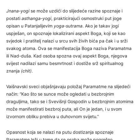
Jnana-yogi
se može uzdići do slijedeće razine spoznaje i
postati
asthanga-yogi
, prakticirajući osmostruki put joge
opisan u Patanjalijevim
yoga-sutrama
. Ako je takav jogi
uspješan, on spoznaje lokalizirani aspekt Boga, koji se kao
svjedok i pratitelj nalazi u srcu svih živih bića pa čak i u srži
svakog atoma. Ova se manifestacija Boga naziva Paramatma
ili Nad-duša. Kad osoba spozna ovaj aspekt Boga, njegova
svijest nadilazi samu besmrtnost i dostiže srž spiritualnog
znanja
(chit)
.
Vaišnavski sveci objašnjavaju položaj Paramatme na slijedeći
način: “Kao što se sunce može ogledati u bezbrojnim
draguljima, tako se i Svevišnji Gospodin u bezbrojnim atomima
može manifestirati bezbroj puta, ali On je jedan, i u svom
izvornom obliku prebiva u duhovnom svijetu.”
Opasnost koja se nalazi na putu dostizanja spoznaje
Paramatme leži u tome da se osoba može pogrešno