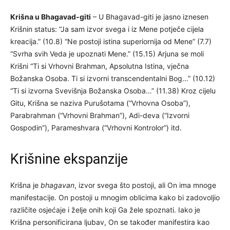
Krišna u Bhagavad-giti
– U Bhagavad-giti je jasno iznesen
Krišnin status: “Ja sam izvor svega i iz Mene potječe cijela
kreacija.” (10.8) “Ne postoji istina superiornija od Mene” (7.7)
“Svrha svih Veda je upoznati Mene.” (15.15) Arjuna se moli
Krišni “Ti si Vrhovni Brahman, Apsolutna Istina, vječna
Božanska Osoba. Ti si izvorni transcendentalni Bog…” (10.12)
“Ti si izvorna Svevišnja Božanska Osoba…” (11.38) Kroz cijelu
Gitu, Krišna se naziva Purušotama (“Vrhovna Osoba”),
Parabrahman (“Vrhovni Brahman”), Adi-deva (“Izvorni
Gospodin”), Parameshvara (“Vrhovni Kontrolor”) itd.
Krišnine ekspanzije
Krišna je
bhagavan
, izvor svega što postoji, ali On ima mnoge
manifestacije. On postoji u mnogim oblicima kako bi zadovoljio
različite osjećaje i želje onih koji Ga žele spoznati. Iako je
Krišna personificirana ljubav, On se također manifestira kao