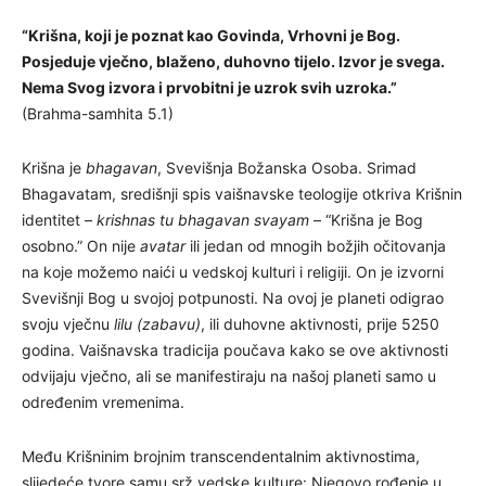
“Krišna, koji je poznat kao Govinda, Vrhovni je Bog.
Posjeduje vječno, blaženo, duhovno tijelo. Izvor je svega.
Nema Svog izvora i prvobitni je uzrok svih uzroka.”
(Brahma-samhita 5.1)
Krišna je
bhagavan
, Svevišnja Božanska Osoba. Srimad
Bhagavatam, središnji spis vaišnavske teologije otkriva Krišnin
identitet –
krishnas tu bhagavan svayam
– “Krišna je Bog
osobno.” On nije
avatar
ili jedan od mnogih božjih očitovanja
na koje možemo naići u vedskoj kulturi i religiji. On je izvorni
Svevišnji Bog u svojoj potpunosti. Na ovoj je planeti odigrao
svoju vječnu
lilu (zabavu)
, ili duhovne aktivnosti, prije 5250
godina. Vaišnavska tradicija poučava kako se ove aktivnosti
odvijaju vječno, ali se manifestiraju na našoj planeti samo u
određenim vremenima.
Među Krišninim brojnim transcendentalnim aktivnostima,
slijedeće tvore samu srž vedske kulture: Njegovo rođenje u