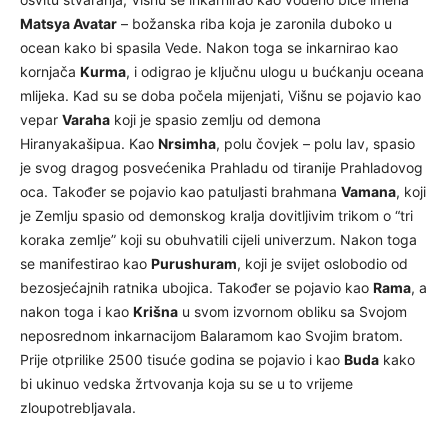
Matsya Avatar
– božanska riba koja je zaronila duboko u
ocean kako bi spasila Vede. Nakon toga se inkarnirao kao
kornjača
Kurma
, i odigrao je ključnu ulogu u bućkanju oceana
mlijeka. Kad su se doba počela mijenjati, Višnu se pojavio kao
vepar
Varaha
koji je spasio zemlju od demona
Hiranyakašipua. Kao
Nrsimha
, polu čovjek – polu lav, spasio
je svog dragog posvećenika Prahladu od tiranije Prahladovog
oca. Također se pojavio kao patuljasti brahmana
Vamana
, koji
je Zemlju spasio od demonskog kralja dovitljivim trikom o “tri
koraka zemlje” koji su obuhvatili cijeli univerzum. Nakon toga
se manifestirao kao
Purushuram
, koji je svijet oslobodio od
bezosjećajnih ratnika ubojica. Također se pojavio kao
Rama
, a
nakon toga i kao
Krišna
u svom izvornom obliku sa Svojom
neposrednom inkarnacijom Balaramom kao Svojim bratom.
Prije otprilike 2500 tisuće godina se pojavio i kao
Buda
kako
bi ukinuo vedska žrtvovanja koja su se u to vrijeme
zloupotrebljavala.