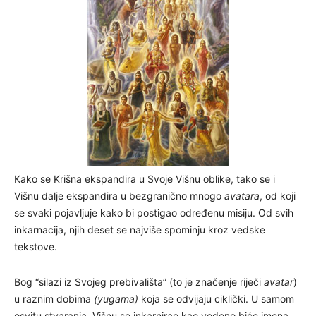
Kako se Krišna ekspandira u Svoje Višnu oblike, tako se i
Višnu dalje ekspandira u bezgranično mnogo
avatara
, od koji
se svaki pojavljuje kako bi postigao određenu misiju. Od svih
inkarnacija, njih deset se najviše spominju kroz vedske
tekstove.
Bog “silazi iz Svojeg prebivališta” (to je značenje riječi
avatar
)
u raznim dobima
(yugama)
koja se odvijaju ciklički. U samom
osvitu stvaranja, Višnu se inkarnirao kao vodeno biće imena