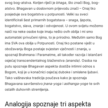
svog bog-atstva. Korijen riječi je
bhaga
, što znači Bog, bog-
atstvo. Bhagavan u doslovnom prijevodu znači – Onaj tko
posjeduje sva bogatstva u potpunosti. Veliki su sveci
identificirali šest primarnih bogatstava – snaga, ljepota,
bogatstvo, slava, znanje i odvojenost. U ovom svijetu možemo
naići na neke osobe koje imaju nešto ovih oblija i mi smo
automatski privučeni njima, to je prirodno. Međutim samo Bog
ima SVA ova obilja u Potpunosti. Onaj tko postane vješt u
obožavanju Boga postaje svjestan vječnosti i znanja, u
spoznaji Brahmana i Paramatme, ali također razvija i istančani
osjećaj transcendentalnog blaženstva
(ananda)
. Osoba na
putu spoznaje Bhagavan aspekta dostiže intimni odnos s
Bogom, koji je u konačnici osjećaj duboke i smislene ljubavi.
Tako vaišnavska tradicija poučava kako je spoznaja
Bhagavana savršenstvo
jnana-yoga
i
asthanga-yoge
te svih
ostalih duhovnih stremljenja.
Analogija spoznaje tri aspekta