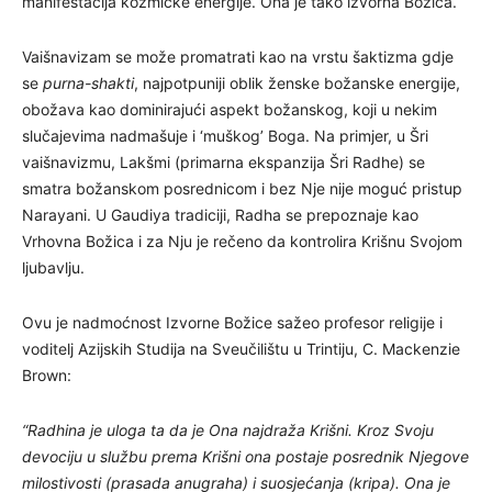
manifestacija kozmičke energije. Ona je tako izvorna Božica.
Vaišnavizam se može promatrati kao na vrstu šaktizma gdje
se
purna-shakti
, najpotpuniji oblik ženske božanske energije,
obožava kao dominirajući aspekt božanskog, koji u nekim
slučajevima nadmašuje i ‘muškog’ Boga. Na primjer, u Šri
vaišnavizmu, Lakšmi (primarna ekspanzija Šri Radhe) se
smatra božanskom posrednicom i bez Nje nije moguć pristup
Narayani. U Gaudiya tradiciji, Radha se prepoznaje kao
Vrhovna Božica i za Nju je rečeno da kontrolira Krišnu Svojom
ljubavlju.
Ovu je nadmoćnost Izvorne Božice sažeo profesor religije i
voditelj Azijskih Studija na Sveučilištu u Trintiju, C. Mackenzie
Brown:
“Radhina je uloga ta da je Ona najdraža Krišni. Kroz Svoju
devociju u službu prema Krišni ona postaje posrednik Njegove
milostivosti (prasada anugraha) i suosjećanja (kripa). Ona je