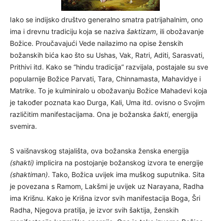
Iako se indijsko društvo generalno smatra patrijahalnim, ono
ima i drevnu tradiciju koja se naziva
šaktizam
, ili obožavanje
Božice. Proučavajući Vede nailazimo na opise ženskih
božanskih bića kao što su Ushas, Vak, Ratri, Aditi, Sarasvati,
Prithivi itd. Kako se “hindu tradicija” razvijala, postajale su sve
popularnije Božice Parvati, Tara, Chinnamasta, Mahavidye i
Matrike. To je kulminiralo u obožavanju Božice Mahadevi koja
je također poznata kao Durga, Kali, Uma itd. ovisno o Svojim
različitim manifestacijama. Ona je božanska
šakti
, energija
svemira.
S vaišnavskog stajališta, ova božanska ženska energija
(shakti)
implicira na postojanje božanskog izvora te energije
(shaktiman)
. Tako, Božica uvijek ima muškog suputnika. Sita
je povezana s Ramom, Lakšmi je uvijek uz Narayana, Radha
ima Krišnu. Kako je Krišna izvor svih manifestacija Boga, Šri
Radha, Njegova pratilja, je izvor svih šaktija, ženskih