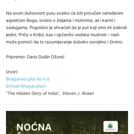
Na svom duhovnom putu svatko će biti privučen određenim
aspektom Boga, ovisno o željama i motivima, ali i karmi i
zaslugama. Pogrešno je shvaćati da je put koji smo mi izabrali
jedini. Priča o Krišni, kao i općenito vedska mudrost – nam
može pomoći da to razumijevanje duboko usvojimo i živimo.
Pripremio: Dario Duišin Džunić
Izvori:
Bhagavad-gita As It Is
Srimad Bhagavatam
“The Hidden Glory of India”, Steven J. Rosen