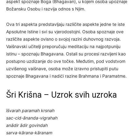
aspekt spoznaje Boga (Bhagavan), u kojem osoba upoznaje
Božansku Osobu i razvija odnos s Njim.
Ova tri aspekta predstavljaju različite aspekte jedne te iste
Apsolutne Istine i svi su vjerodostojni. Osoba spoznaje ove
različite aspekte ovisno o svojoj razini duhovnog razvoja.
Vaišnavski učitelji preporučuju meditaciju na najpotpuniju
istinu – spoznaju Bhagavana. Ostali su procesi razvijeni kao
postupno uzdizanje do ove točke. Međutim, pod vodstvom
uzvišenog vaišnave, osoba može izravno pristupiti putu
spoznaje Bhagavana i nadići razine Brahmana i Paramatme.
Šri Krišna – Uzrok svih uzroka
īśvarah paramah krsnah
sac-cid-ānanda-vigrahah
anādir ādir govindah
sarva-kārana-kāranam