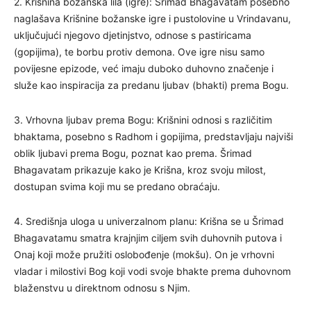
2. Krišnina božanska lila (igre): Šrimad Bhagavatam posebno
naglašava Krišnine božanske igre i pustolovine u Vrindavanu,
uključujući njegovo djetinjstvo, odnose s pastiricama
(gopijima), te borbu protiv demona. Ove igre nisu samo
povijesne epizode, već imaju duboko duhovno značenje i
služe kao inspiracija za predanu ljubav (bhakti) prema Bogu.
3. Vrhovna ljubav prema Bogu: Krišnini odnosi s različitim
bhaktama, posebno s Radhom i gopijima, predstavljaju najviši
oblik ljubavi prema Bogu, poznat kao prema. Šrimad
Bhagavatam prikazuje kako je Krišna, kroz svoju milost,
dostupan svima koji mu se predano obraćaju.
4. Središnja uloga u univerzalnom planu: Krišna se u Šrimad
Bhagavatamu smatra krajnjim ciljem svih duhovnih putova i
Onaj koji može pružiti oslobođenje (mokšu). On je vrhovni
vladar i milostivi Bog koji vodi svoje bhakte prema duhovnom
blaženstvu u direktnom odnosu s Njim.