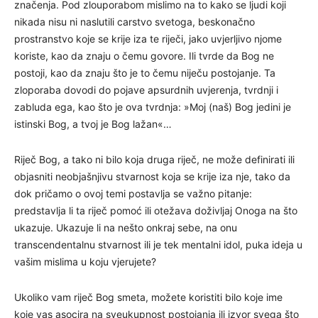
značenja. Pod zlouporabom mislimo na to kako se ljudi koji
nikada nisu ni naslutili carstvo svetoga, beskonačno
prostranstvo koje se krije iza te riječi, jako uvjerljivo njome
koriste, kao da znaju o čemu govore. Ili tvrde da Bog ne
postoji, kao da znaju što je to čemu niječu postojanje. Ta
zloporaba dovodi do pojave apsurdnih uvjerenja, tvrdnji i
zabluda ega, kao što je ova tvrdnja: »Moj (naš) Bog jedini je
istinski Bog, a tvoj je Bog lažan«…
Riječ Bog, a tako ni bilo koja druga riječ, ne može definirati ili
objasniti neobjašnjivu stvarnost koja se krije iza nje, tako da
dok pričamo o ovoj temi postavlja se važno pitanje:
predstavlja li ta riječ pomoć ili otežava doživljaj Onoga na što
ukazuje. Ukazuje li na nešto onkraj sebe, na onu
transcendentalnu stvarnost ili je tek mentalni idol, puka ideja u
vašim mislima u koju vjerujete?
Ukoliko vam riječ Bog smeta, možete koristiti bilo koje ime
koje vas asocira na sveukupnost postojanja ili izvor svega što