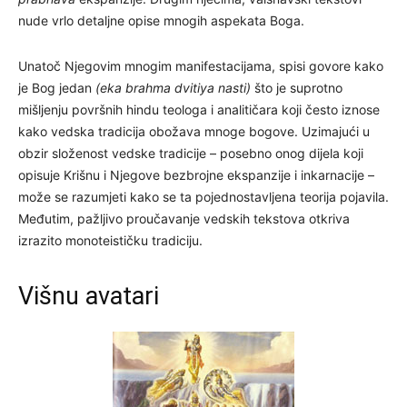
nude vrlo detaljne opise mnogih aspekata Boga.
Unatoč Njegovim mnogim manifestacijama, spisi govore kako
je Bog jedan
(eka brahma dvitiya nasti)
što je suprotno
mišljenju površnih hindu teologa i analitičara koji često iznose
kako vedska tradicija obožava mnoge bogove. Uzimajući u
obzir složenost vedske tradicije – posebno onog dijela koji
opisuje Krišnu i Njegove bezbrojne ekspanzije i inkarnacije –
može se razumjeti kako se ta pojednostavljena teorija pojavila.
Međutim, pažljivo proučavanje vedskih tekstova otkriva
izrazito monoteističku tradiciju.
Višnu avatari