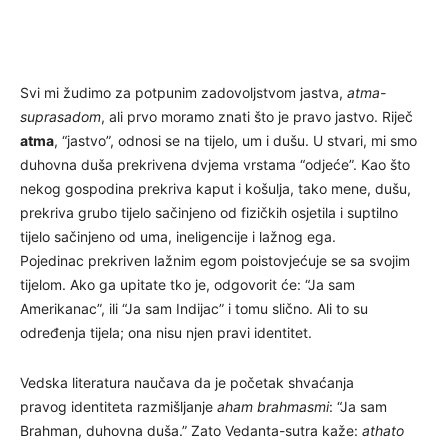
Svi mi žudimo za potpunim zadovoljstvom jastva,
atma-
suprasadom
, ali prvo moramo znati što je pravo jastvo. Riječ
atma
, “jastvo”, odnosi se na tijelo, um i dušu. U stvari, mi smo
duhovna duša prekrivena dvjema vrstama “odjeće”. Kao što
nekog gospodina prekriva kaput i košulja, tako mene, dušu,
prekriva grubo tijelo sačinjeno od fizičkih osjetila i suptilno
tijelo sačinjeno od uma, ineligencije i lažnog ega.
Pojedinac prekriven lažnim egom poistovjećuje se sa svojim
tijelom. Ako ga upitate tko je, odgovorit će: “Ja sam
Amerikanac”, ili “Ja sam Indijac” i tomu slično. Ali to su
određenja tijela; ona nisu njen pravi identitet.
Vedska literatura naučava da je početak shvaćanja
pravog identiteta razmišljanje
aham brahmasmi
: “Ja sam
Brahman, duhovna duša.” Zato Vedanta-sutra kaže:
athato