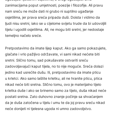
zanimacijama poput umjetnosti, poezije i filozofije. Ali pravu
nam sreću ne može dati ni grubo ni suptilno ugađanje
osjetilima, jer prava sreća pripada duši. Doista i vidimo da
ljudi nisu sretni, iako se u cijelome svijetu trude da bi udovoljili
tijelu i ugodili osjetilima. Ali, ne mogu biti sretni, jer nedostaje
temeljno načelo sreće.
Pretpostavimo da imate lijep kaput. Ako ga samo pokazujete,
glačate i vrlo pažljivo održavate, vi sami nikad nećete biti
sretni. Slično tomu, sad pokušavate ostvariti sreću
zadovoljavajući kaput tijela, no to nije moguće. Sreća dolazi
jedino kad usrećite dušu. Ili, pretpostavimo da imate pticu
u krletci. Ako samo laštite krletku, ali ne hranite pticu, ptica
nikad neće biti sretna. Slično tomu, ovo je materijalno tijelo
krletka duše i ako se brinemo samo za tijelo, duša nikad neće
postati sretna. Zato duhovno znanje počinje sa shvaćanjem
da je duša zatočena u tijelu i umu te da joj pravu sreću nikad
neće donijeti ni tjelesna ugoda ni umno zadovoljstvo.