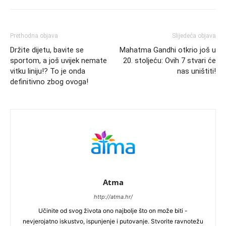
Prethodna objava
Slijedeća objava
Držite dijetu, bavite se
Mahatma Gandhi otkrio još u
sportom, a još uvijek nemate
20. stoljeću: Ovih 7 stvari će
vitku liniju!? To je onda
nas uništiti!
definitivno zbog ovoga!
Atma
http://atma.hr/
Učinite od svog života ono najbolje što on može biti -
nevjerojatno iskustvo, ispunjenje i putovanje. Stvorite ravnotežu