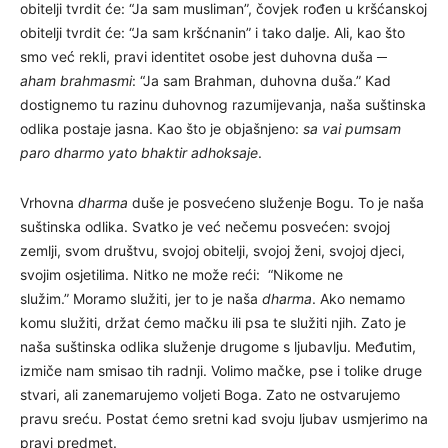
obitelji tvrdit će: “Ja sam musliman”, čovjek rođen u kršćanskoj
obitelji tvrdit će: “Ja sam kršćnanin” i tako dalje. Ali, kao što
smo već rekli, pravi identitet osobe jest duhovna duša ─
aham brahmasmi
: “Ja sam Brahman, duhovna duša.” Kad
dostignemo tu razinu duhovnog razumijevanja, naša suštinska
odlika postaje jasna. Kao što je objašnjeno:
sa vai pumsam
paro dharmo yato bhaktir adhoksaje
.
Vrhovna
dharma
duše je posvećeno služenje Bogu. To je naša
suštinska odlika. Svatko je već nečemu posvećen: svojoj
zemlji, svom društvu, svojoj obitelji, svojoj ženi, svojoj djeci,
svojim osjetilima. Nitko ne može reći: “Nikome ne
služim.” Moramo služiti, jer to je naša
dharma
. Ako nemamo
komu služiti, držat ćemo mačku ili psa te služiti njih. Zato je
naša suštinska odlika služenje drugome s ljubavlju. Međutim,
izmiče nam smisao tih radnji. Volimo mačke, pse i tolike druge
stvari, ali zanemarujemo voljeti Boga. Zato ne ostvarujemo
pravu sreću. Postat ćemo sretni kad svoju ljubav usmjerimo na
pravi predmet.