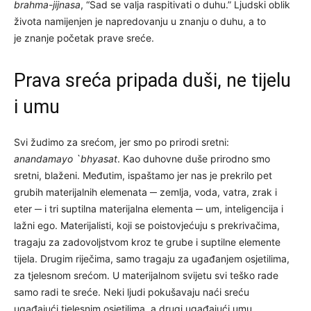
brahma-jijnasa
, “Sad se valja raspitivati o duhu.” Ljudski oblik
života namijenjen je napredovanju u znanju o duhu, a to
je znanje početak prave sreće.
Prava sreća pripada duši, ne tijelu
i umu
Svi žudimo za srećom, jer smo po prirodi sretni:
anandamayo `bhyasat
. Kao duhovne duše prirodno smo
sretni, blaženi. Međutim, ispaštamo jer nas je prekrilo pet
grubih materijalnih elemenata ─ zemlja, voda, vatra, zrak i
eter ─ i tri suptilna materijalna elementa ─ um, inteligencija i
lažni ego. Materijalisti, koji se poistovjećuju s prekrivačima,
tragaju za zadovoljstvom kroz te grube i suptilne elemente
tijela. Drugim riječima, samo tragaju za ugađanjem osjetilima,
za tjelesnom srećom. U materijalnom svijetu svi teško rade
samo radi te sreće. Neki ljudi pokušavaju naći sreću
ugađajući tjelesnim osjetilima, a drugi ugađajući umu