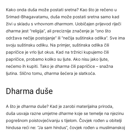
Kako onda duša može postati sretna? Kao što je rečeno u
Srimad-Bhagavatamu, duša može postati sretna samo kad
živi u skladu s vrhovnom
dharmom
. Uobičajen prijevod riječi
dharma
jest “religija”, ali preciznije značenje je “ono što
održava nečije postojanje” ili “nečija suštinska odlika”. Sve ima
svoju suštinsku odliku. Na primjer, suštinska odlika čili
papričice je vrlo ljut okus. Kad na tržnici kupujemo čili
papričice, probamo koliko su ljute. Ako nisu jako ljute,
nećemo ih kupiti. Tako je
dharma
čili papričice – snažna
ljutina. Slično tomu,
dharma
šećera je slatkoća.
Dharma duše
A što je
dharma
duše? Kad je zarobi materijalna priroda,
duša usvaja razne umjetne
dharme
koje se temelje na njezinu
pogrešnom poistovjećivanju s tijelom. Čovjek rođen u obitelji
hindusa reći ne: “Ja sam hindus”, čovjek rođen u muslimanskoj