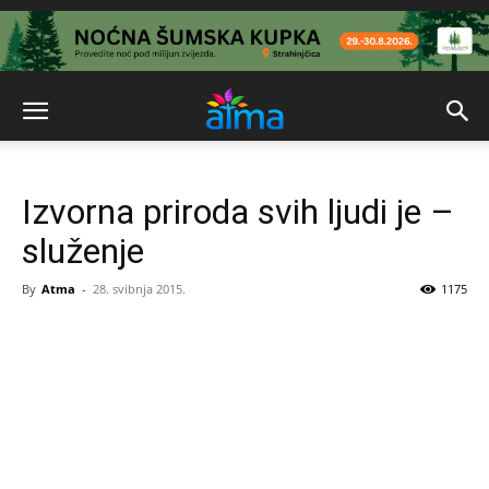
Izvorna priroda svih ljudi je –
služenje
By
Atma
-
28. svibnja 2015.
1175