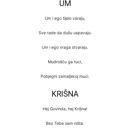
UM
Um i ego tijelo varaju,
Sve rade da dušu uspavaju.
Um i ego vraga stvaraju.
Mudrošću ga tuci,
Pobjegni zemaljskoj muci.
KRIŠNA
Hej Govinda, hej Krišna!
Bez Tebe sam ništa.