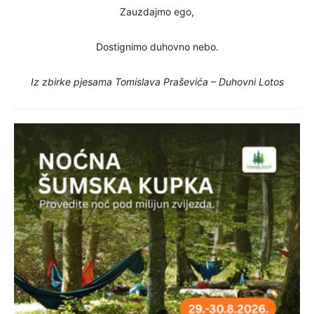
Zauzdajmo ego,
Dostignimo duhovno nebo.
Iz zbirke pjesama Tomislava Praševića – Duhovni Lotos