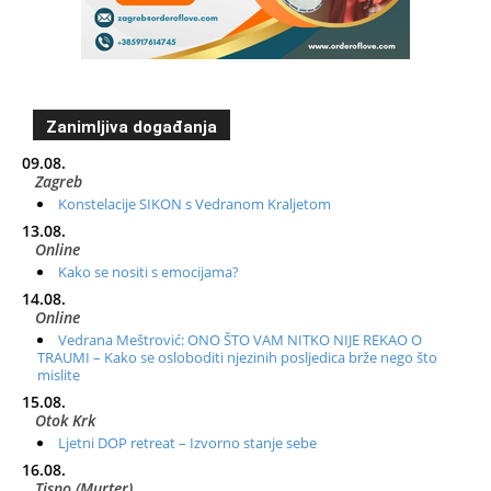
Zanimljiva događanja
09.08.
Zagreb
Konstelacije SIKON s Vedranom Kraljetom
13.08.
Online
Kako se nositi s emocijama?
14.08.
Online
Vedrana Meštrović: ONO ŠTO VAM NITKO NIJE REKAO O
TRAUMI – Kako se osloboditi njezinih posljedica brže nego što
mislite
15.08.
Otok Krk
Ljetni DOP retreat – Izvorno stanje sebe
16.08.
Tisno (Murter)