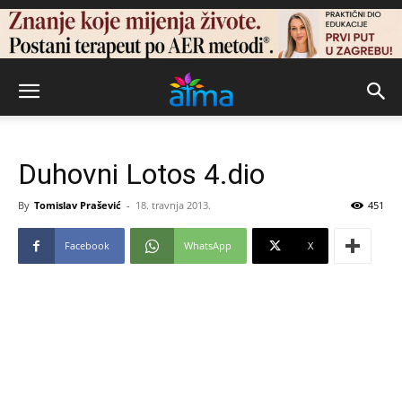
Duhovni Lotos 4.dio
By
Tomislav Prašević
-
18. travnja 2013.
451
Facebook
WhatsApp
X