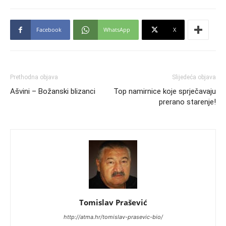
Facebook
WhatsApp
X
Prethodna objava
Slijedeća objava
Ašvini – Božanski blizanci
Top namirnice koje sprječavaju
prerano starenje!
Tomislav Prašević
http://atma.hr/tomislav-prasevic-bio/