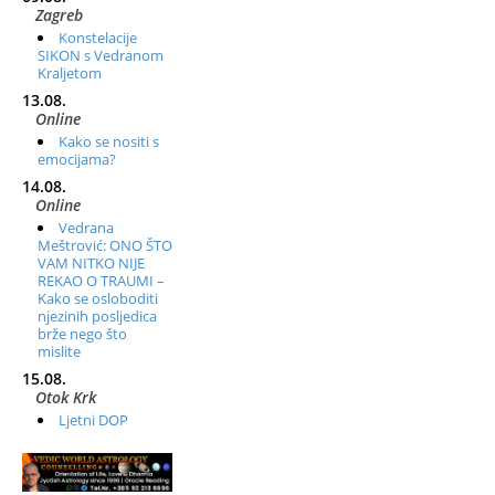
Zagreb
Konstelacije
SIKON s Vedranom
Kraljetom
13.08.
Online
Kako se nositi s
emocijama?
14.08.
Online
Vedrana
Meštrović: ONO ŠTO
VAM NITKO NIJE
REKAO O TRAUMI –
Kako se osloboditi
njezinih posljedica
brže nego što
mislite
15.08.
Otok Krk
Ljetni DOP
retreat – Izvorno
stanje sebe
16.08.