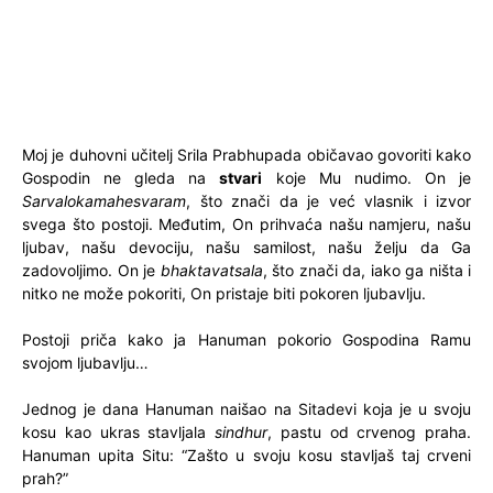
Moj je duhovni učitelj Srila Prabhupada običavao govoriti kako
Gospodin ne gleda na
stvari
koje Mu nudimo. On je
Sarvalokamahesvaram
, što znači da je već vlasnik i izvor
svega što postoji. Međutim, On prihvaća našu namjeru, našu
ljubav, našu devociju, našu samilost, našu želju da Ga
zadovoljimo. On je
bhaktavatsala
, što znači da, iako ga ništa i
nitko ne može pokoriti, On pristaje biti pokoren ljubavlju.
Postoji priča kako ja Hanuman pokorio Gospodina Ramu
svojom ljubavlju…
Jednog je dana Hanuman naišao na Sitadevi koja je u svoju
kosu kao ukras stavljala
sindhur
, pastu od crvenog praha.
Hanuman upita Situ: “Zašto u svoju kosu stavljaš taj crveni
prah?”