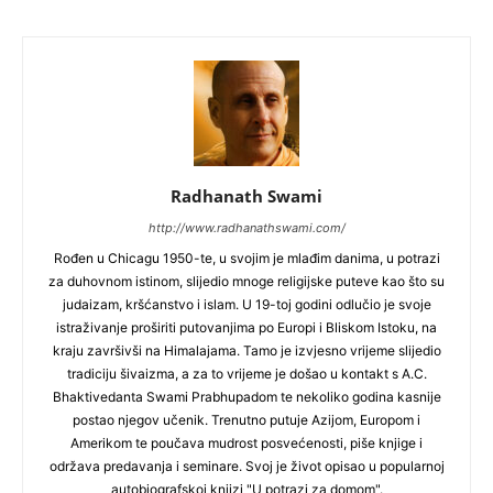
Radhanath Swami
http://www.radhanathswami.com/
Rođen u Chicagu 1950-te, u svojim je mlađim danima, u potrazi
za duhovnom istinom, slijedio mnoge religijske puteve kao što su
judaizam, kršćanstvo i islam. U 19-toj godini odlučio je svoje
istraživanje proširiti putovanjima po Europi i Bliskom Istoku, na
kraju završivši na Himalajama. Tamo je izvjesno vrijeme slijedio
tradiciju šivaizma, a za to vrijeme je došao u kontakt s A.C.
Bhaktivedanta Swami Prabhupadom te nekoliko godina kasnije
postao njegov učenik. Trenutno putuje Azijom, Europom i
Amerikom te poučava mudrost posvećenosti, piše knjige i
održava predavanja i seminare. Svoj je život opisao u popularnoj
autobiografskoj knjizi "U potrazi za domom".