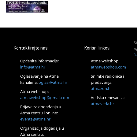
Tisno (Murter)
Seminar pjevanja
po metodi „Škole za
otkrivanje glasa“
20.08.
Online
Radionica:
Pomagači iz drugih
S
dimenzija Online –
Kontaktirajte nas
Korisni linkovi
b
otvoreno za sve
D
21.08.
Općenite informacije:
Atma webshop:
Zagreb+Online
info@atma.hr
atmawebshop.com
Osnovni
ThetaHealing®
Oglašavanje na Atma
Snimke radionica i
tečaj, Zagreb i
kanalima:
oglasi@atma.hr
predavanja:
Online
atmazon.hr
Atma webshop:
22.08.
atmawebshop@gmail.com
Vedska renesansa:
Zagreb
atmaveda.hr
Osnovna
Prijave za događanja u
radionica za
Atma centru i online:
izscjeljivanje
pranom (Basic
events@atma.hr
Pranic Healing
Organizacija događaja u
course)
Atma centru:
Pula