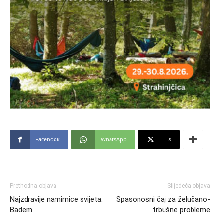
Facebook
WhatsApp
X
Prethodna objava
Slijedeća objava
Najzdravije namirnice svijeta:
Spasonosni čaj za želučano-
Badem
trbušne probleme