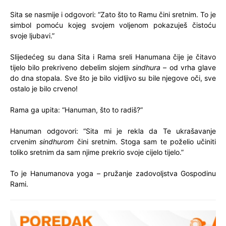
Sita se nasmije i odgovori: “Zato što to Ramu čini sretnim. To je
simbol pomoću kojeg svojem voljenom pokazuješ čistoću
svoje ljubavi.”
Slijedećeg su dana Sita i Rama sreli Hanumana čije je čitavo
tijelo bilo prekriveno debelim slojem
sindhura
– od vrha glave
do dna stopala. Sve što je bilo vidljivo su bile njegove oči, sve
ostalo je bilo crveno!
Rama ga upita: “Hanuman, što to radiš?”
Hanuman odgovori: “Sita mi je rekla da Te ukrašavanje
crvenim
sindhurom
čini sretnim. Stoga sam te poželio učiniti
toliko sretnim da sam njime prekrio svoje cijelo tijelo.”
To je Hanumanova yoga – pružanje zadovoljstva Gospodinu
Rami.