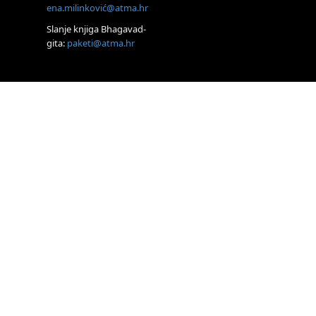
ena.milinković@atma.hr
Access BARS®,
otpusti stres
Slanje knjiga Bhagavad-
23.08.
gita:
paketi@atma.hr
Pula
Access
Energetski Facelift®
24.08.
Zagreb
Pjesma srca /
Zagreb
Online
Tečaj Višeg
Vodstva, razvijanja
intuicije i Akaša
zapisa
25.08.
Online
Upisi u program
Profesionalni
hipnoterapeut —
nova generacija
kreće 25.08. 2026.
26.08.