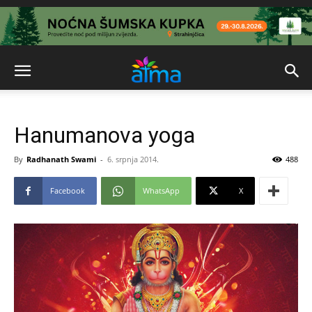
Hanumanova yoga
By
Radhanath Swami
-
6. srpnja 2014.
488
Facebook
WhatsApp
X