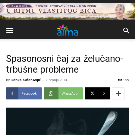
Spasonosni čaj za želučano-
trbušne probleme
By
Senka Kušer-Mijić
-
7. srpnja 2014.
995
Facebook
WhatsApp
X