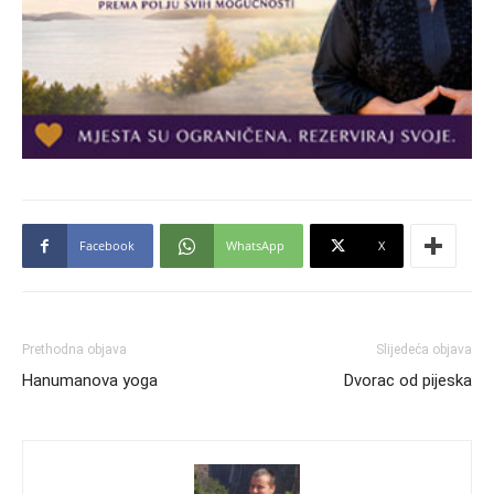
Facebook
WhatsApp
X
Prethodna objava
Slijedeća objava
Hanumanova yoga
Dvorac od pijeska