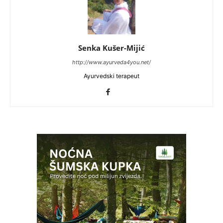
Senka Kušer-Mijić
http://www.ayurveda4you.net/
Ayurvedski terapeut