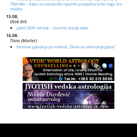
TRAUMI – Kako se osloboditi njezinih posljedica brže nego što
mislite
15.08.
Otok Krk
Ljetni DOP retreat – Izvorno stanje sebe
16.08.
Tisno (Murter)
Seminar pjevanja po metodi „Škole za otkrivanje glasa“
20.08.
Online
Radionica: Pomagači iz drugih dimenzija Online – otvoreno za
sve
21.08.
Zagreb+Online
Osnovni ThetaHealing® tečaj, Zagreb i Online
22.08.
Pula
Access BARS®, otpusti stres
23.08.
Pula
Access Energetski Facelift®
24.08.