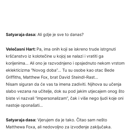
Satyaraja dasa:
Ali gdje je sve to danas?
Velečasni Hart:
Pa, ima onih koji se iskreno trude istrgnuti
kršćanstvo iz kolotečine u kojoj se nalazi i vratiti ga
korijenima… Ali ono je razvodnjeno i opsjednuto nekom vrstom
eklekticizma “Novog doba”… Tu su osobe kao otac Bede
Griffiths, Matthew Fox, brat David Steindl-Rast…
Nisam siguran da će vas ta imena zadiviti. Njihova su učenja
slabo vezana na učitelje, dok su pod jakim utjecajem onog što
biste vi nazvali “impersonalizam”, čak i više nego ljudi koje oni
nastoje oponašati…
Satyaraja dasa:
Vjerujem da je tako. Čitao sam nešto
Matthewa Foxa, ali nedovoljno za izvođenje zaključaka.