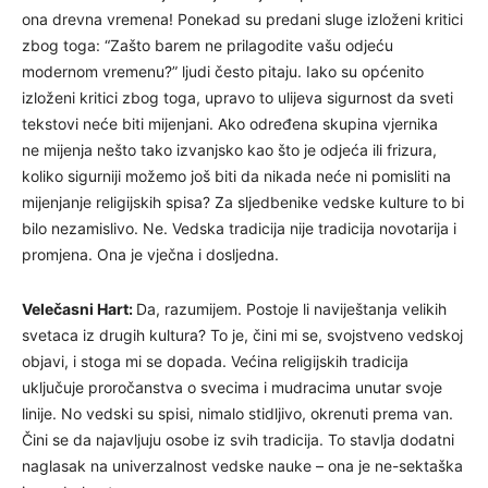
ona drevna vremena! Ponekad su predani sluge izloženi kritici
zbog toga: “Zašto barem ne prilagodite vašu odjeću
modernom vremenu?” ljudi često pitaju. Iako su općenito
izloženi kritici zbog toga, upravo to ulijeva sigurnost da sveti
tekstovi neće biti mijenjani. Ako određena skupina vjernika
ne mijenja nešto tako izvanjsko kao što je odjeća ili frizura,
koliko sigurniji možemo još biti da nikada neće ni pomisliti na
mijenjanje religijskih spisa? Za sljedbenike vedske kulture to bi
bilo nezamislivo. Ne. Vedska tradicija nije tradicija novotarija i
promjena. Ona je vječna i dosljedna.
Velečasni Hart:
Da, razumijem. Postoje li naviještanja velikih
svetaca iz drugih kultura? To je, čini mi se, svojstveno vedskoj
objavi, i stoga mi se dopada. Većina religijskih tradicija
uključuje proročanstva o svecima i mudracima unutar svoje
linije. No vedski su spisi, nimalo stidljivo, okrenuti prema van.
Čini se da najavljuju osobe iz svih tradicija. To stavlja dodatni
naglasak na univerzalnost vedske nauke – ona je ne-sektaška