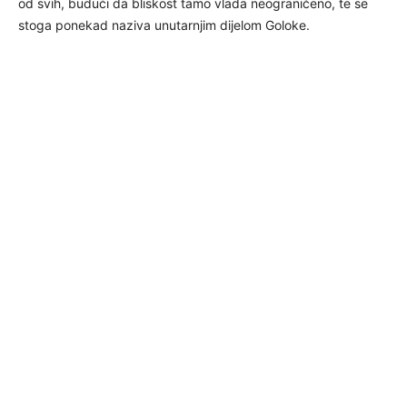
od svih, budući da bliskost tamo vlada neograničeno, te se
stoga ponekad naziva unutarnjim dijelom Goloke.