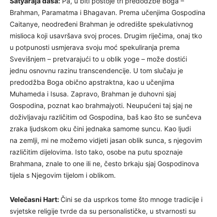
Satyaraja dasa:
Pa, u biti postoje tri predodžbe Boga –
Brahman, Paramatma i Bhagavan. Prema učenjima Gospodina
Caitanye, neodređeni Brahman je odredište spekulativnog
mislioca koji usavršava svoj proces. Drugim riječima, onaj tko
u potpunosti usmjerava svoju moć spekuliranja prema
Svevišnjem – pretvarajući to u oblik yoge – može dostići
jednu osnovnu razinu transcendencije. U tom slučaju je
predodžba Boga obično apstraktna, kao u učenjima
Muhameda i Isusa. Zapravo, Brahman je duhovni sjaj
Gospodina, poznat kao brahmajyoti. Neupućeni taj sjaj ne
doživljavaju različitim od Gospodina, baš kao što se sunčeva
zraka ljudskom oku čini jednaka samome suncu. Kao ljudi
na zemlji, mi ne možemo vidjeti jasan oblik sunca, s njegovim
različitim dijelovima. Isto tako, osobe na putu spoznaje
Brahmana, znale to one ili ne, često brkaju sjaj Gospodinova
tijela s Njegovim tijelom i oblikom.
Velečasni Hart:
Čini se da usprkos tome što mnoge tradicije i
svjetske religije tvrde da su personalističke, u stvarnosti su