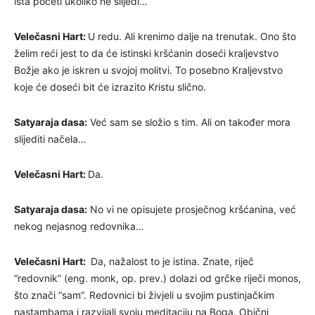
išta početi ukoliko ne slijedi…
Velečasni Hart:
U redu. Ali krenimo dalje na trenutak. Ono što
želim reći jest to da će istinski kršćanin doseći kraljevstvo
Božje ako je iskren u svojoj molitvi. To posebno Kraljevstvo
koje će doseći bit će izrazito Kristu slično.
Satyaraja dasa:
Već sam se složio s tim. Ali on također mora
slijediti načela…
Velečasni Hart:
Da.
Satyaraja dasa:
No vi ne opisujete prosječnog kršćanina, već
nekog nejasnog redovnika…
Velečasni Hart:
Da, nažalost to je istina. Znate, riječ
“redovnik” (eng. monk, op. prev.) dolazi od grčke riječi monos,
što znači “sam”. Redovnici bi živjeli u svojim pustinjačkim
nastambama i razvijali svoju meditaciju na Boga. Obični