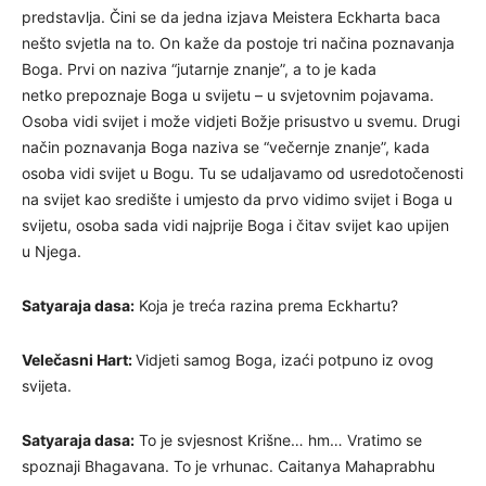
predstavlja. Čini se da jedna izjava Meistera Eckharta baca
nešto svjetla na to. On kaže da postoje tri načina poznavanja
Boga. Prvi on naziva “jutarnje znanje”, a to je kada
netko prepoznaje Boga u svijetu – u svjetovnim pojavama.
Osoba vidi svijet i može vidjeti Božje prisustvo u svemu. Drugi
način poznavanja Boga naziva se “večernje znanje”, kada
osoba vidi svijet u Bogu. Tu se udaljavamo od usredotočenosti
na svijet kao središte i umjesto da prvo vidimo svijet i Boga u
svijetu, osoba sada vidi najprije Boga i čitav svijet kao upijen
u Njega.
Satyaraja dasa:
Koja je treća razina prema Eckhartu?
Velečasni Hart:
Vidjeti samog Boga, izaći potpuno iz ovog
svijeta.
Satyaraja dasa:
To je svjesnost Krišne… hm… Vratimo se
spoznaji Bhagavana. To je vrhunac. Caitanya Mahaprabhu