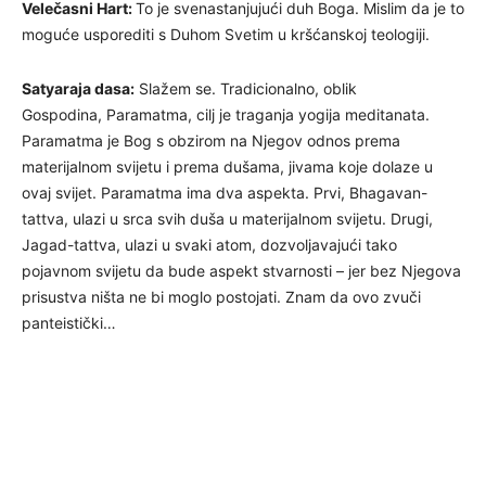
Velečasni Hart:
To je svenastanjujući duh Boga. Mislim da je to
moguće usporediti s Duhom Svetim u kršćanskoj teologiji.
Satyaraja dasa:
Slažem se. Tradicionalno, oblik
Gospodina, Paramatma, cilj je traganja yogija meditanata.
Paramatma je Bog s obzirom na Njegov odnos prema
materijalnom svijetu i prema dušama, jivama koje dolaze u
ovaj svijet. Paramatma ima dva aspekta. Prvi, Bhagavan-
tattva, ulazi u srca svih duša u materijalnom svijetu. Drugi,
Jagad-tattva, ulazi u svaki atom, dozvoljavajući tako
pojavnom svijetu da bude aspekt stvarnosti – jer bez Njegova
prisustva ništa ne bi moglo postojati. Znam da ovo zvuči
panteistički…