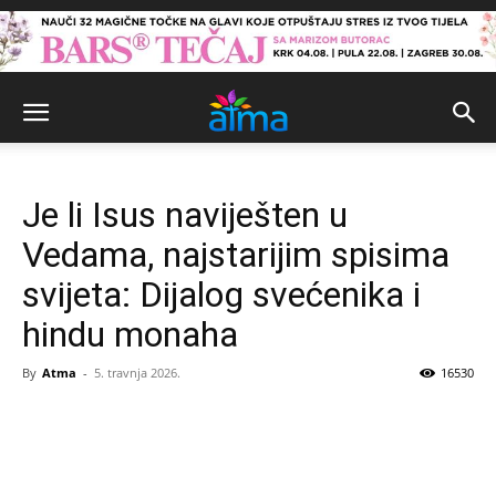
Je li Isus naviješten u
Vedama, najstarijim spisima
svijeta: Dijalog svećenika i
hindu monaha
By
Atma
-
5. travnja 2026.
16530