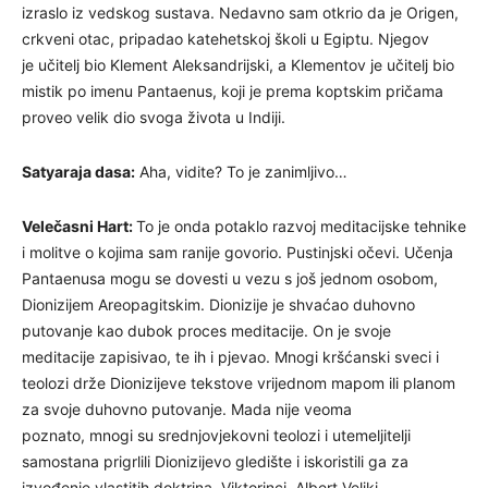
izraslo iz vedskog sustava. Nedavno sam otkrio da je Origen,
crkveni otac, pripadao katehetskoj školi u Egiptu. Njegov
je učitelj bio Klement Aleksandrijski, a Klementov je učitelj bio
mistik po imenu Pantaenus, koji je prema koptskim pričama
proveo velik dio svoga života u Indiji.
Satyaraja dasa:
Aha, vidite? To je zanimljivo…
Velečasni Hart:
To je onda potaklo razvoj meditacijske tehnike
i molitve o kojima sam ranije govorio. Pustinjski očevi. Učenja
Pantaenusa mogu se dovesti u vezu s još jednom osobom,
Dionizijem Areopagitskim. Dionizije je shvaćao duhovno
putovanje kao dubok proces meditacije. On je svoje
meditacije zapisivao, te ih i pjevao. Mnogi kršćanski sveci i
teolozi drže Dionizijeve tekstove vrijednom mapom ili planom
za svoje duhovno putovanje. Mada nije veoma
poznato, mnogi su srednjovjekovni teolozi i utemeljitelji
samostana prigrlili Dionizijevo gledište i iskoristili ga za
izvođenje vlastitih doktrina. Viktorinci, Albert Veliki,