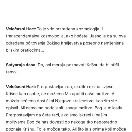
Velečasni Hart:
To je vrlo razrađena kozmologija ili
transcendentalna kozmologija, ako hoćete. Jasno je da su ova
određena očitovanja Božjeg kraljevstva posebno namijenjena
bliskim pratiocima…
Satyaraja dasa:
Da, oni moraju poznavati Krišnu da bi otišli
tamo…
Velečasni Hart:
Pretpostavljam da, ukoliko nismo svjesni
Krišne kao osobe, ne možemo Mu uputiti naše molitve. A
možda nećemo dostići ni Njegovo kraljevstvo, kao što ste
opisali. Ali nemojmo podcijeniti snagu molitve. Bog je milostiv.
Pretpostavljam da ćete reći, ako smo iskreni u našim
molitvama Bog će nas dovesti do nekoga tko neposredno
poznaje Krišnu. To je možda tako. Ali što je s onima koji možda