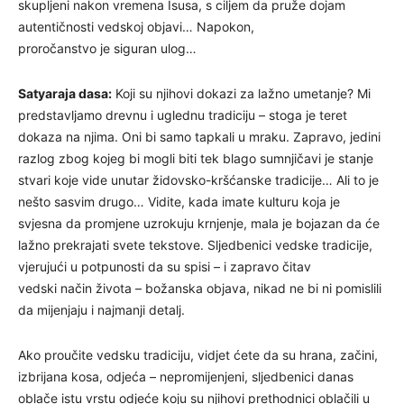
skupljeni nakon vremena Isusa, s ciljem da pruže dojam
autentičnosti vedskoj objavi… Napokon,
proročanstvo je siguran ulog…
Satyaraja dasa:
Koji su njihovi dokazi za lažno umetanje? Mi
predstavljamo drevnu i uglednu tradiciju – stoga je teret
dokaza na njima. Oni bi samo tapkali u mraku. Zapravo, jedini
razlog zbog kojeg bi mogli biti tek blago sumnjičavi je stanje
stvari koje vide unutar židovsko-kršćanske tradicije… Ali to je
nešto sasvim drugo… Vidite, kada imate kulturu koja je
svjesna da promjene uzrokuju krnjenje, mala je bojazan da će
lažno prekrajati svete tekstove. Sljedbenici vedske tradicije,
vjerujući u potpunosti da su spisi – i zapravo čitav
vedski način života – božanska objava, nikad ne bi ni pomislili
da mijenjaju i najmanji detalj.
Ako proučite vedsku tradiciju, vidjet ćete da su hrana, začini,
izbrijana kosa, odjeća – nepromijenjeni, sljedbenici danas
oblače istu vrstu odjeće koju su njihovi prethodnici oblačili u