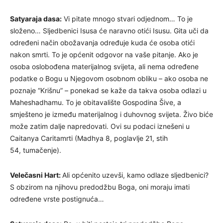
Satyaraja dasa:
Vi pitate mnogo stvari odjednom… To je
složeno… Sljedbenici Isusa će naravno otići Isusu. Gita uči da
određeni način obožavanja određuje kuda će osoba otići
nakon smrti. To je općenit odgovor na vaše pitanje. Ako je
osoba oslobođena materijalnog svijeta, ali nema određene
podatke o Bogu u Njegovom osobnom obliku – ako osoba ne
poznaje “Krišnu” – ponekad se kaže da takva osoba odlazi u
Maheshadhamu. To je obitavalište Gospodina Šive, a
smješteno je između materijalnog i duhovnog svijeta. Živo biće
može zatim dalje napredovati. Ovi su podaci iznešeni u
Caitanya Caritamrti (Madhya 8, poglavlje 21, stih
54, tumačenje).
Velečasni Hart:
Ali općenito uzevši, kamo odlaze sljedbenici?
S obzirom na njihovu predodžbu Boga, oni moraju imati
određene vrste postignuća…