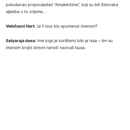
pokušavao propovijedati “Amalekitima”, koji su bili židovska
sljedba u to vrijeme…
Velečasni Hart:
Je li Isus bio spomenut imenom?
Satyaraja dasa:
Ime koje je korišteno bilo je Issa – tim su
imenom brojni drevni narodi nazivali Isusa.