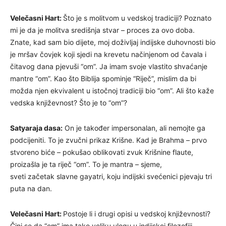
Velečasni Hart:
Što je s molitvom u vedskoj tradiciji? Poznato
mi je da je molitva središnja stvar – proces za ovo doba.
Znate, kad sam bio dijete, moj doživljaj indijske duhovnosti bio
je mršav čovjek koji sjedi na krevetu načinjenom od čavala i
čitavog dana pjevuši “om”. Ja imam svoje vlastito shvaćanje
mantre “om”. Kao što Biblija spominje “Riječ”, mislim da bi
možda njen ekvivalent u istočnoj tradiciji bio “om”. Ali što kaže
vedska književnost? Što je to “om”?
Satyaraja dasa:
On je također impersonalan, ali nemojte ga
podcijeniti. To je zvučni prikaz Krišne. Kad je Brahma – prvo
stvoreno biće – pokušao oblikovati zvuk Krišnine flaute,
proizašla je ta riječ “om”. To je mantra – sjeme,
sveti začetak slavne gayatri, koju indijski svećenici pjevaju tri
puta na dan.
Velečasni Hart:
Postoje li i drugi opisi u vedskoj književnosti?
Čini se da “om” ima tako veliku ulogu u indijskoj filozofiji…