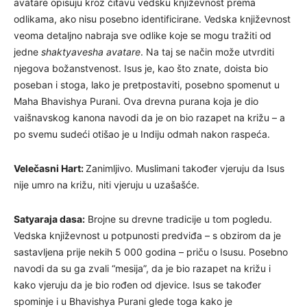
avatare opisuju kroz čitavu vedsku književnost prema
odlikama, ako nisu posebno identificirane. Vedska književnost
veoma detaljno nabraja sve odlike koje se mogu tražiti od
jedne
shaktyavesha avatare
. Na taj se način može utvrditi
njegova božanstvenost. Isus je, kao što znate, doista bio
poseban i stoga, lako je pretpostaviti, posebno spomenut u
Maha Bhavishya Purani. Ova drevna purana koja je dio
vaišnavskog kanona navodi da je on bio razapet na križu – a
po svemu sudeći otišao je u Indiju odmah nakon raspeća.
Velečasni Hart:
Zanimljivo. Muslimani također vjeruju da Isus
nije umro na križu, niti vjeruju u uzašašće.
Satyaraja dasa:
Brojne su drevne tradicije u tom pogledu.
Vedska književnost u potpunosti predviđa – s obzirom da je
sastavljena prije nekih 5 000 godina – priču o Isusu. Posebno
navodi da su ga zvali “mesija”, da je bio razapet na križu i
kako vjeruju da je bio rođen od djevice. Isus se također
spominje i u Bhavishya Purani glede toga kako je