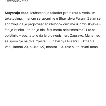
i sveobuhvatna.
Satyaraja dasa:
Muhamed je također proreknut u vedskim
tekstovima. Imenom se spominje u Bhavishya Purani. Zatim se
spominje da je propovijedao idolopoklonicima iz nižih slojeva –
što je istinito – te da je bio “čist među nepismenima”. I to se
obistinilo – poznato je da je bio nepismen. Zapravo, Muhamed
se spominje na dva mjesta, u Bhavishya Purani i u Atharva
Vedi, kanda 20, sukta 127, mantra 1-3. Sve su te stvari tamo…