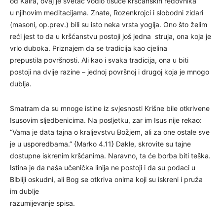
od Kaira, ovaj je svetac vodio tisuće kršćanskih redovnika
u njihovim meditacijama. Znate, Rozenkrojci i slobodni zidari
(masoni, op.prev.) bili su isto neka vrsta yogija. Ono što želim
reći jest to da u kršćanstvu postoji još jedna struja, ona koja je
vrlo duboka. Priznajem da se tradicija kao cjelina
prepustila površnosti. Ali kao i svaka tradicija, ona u biti
postoji na dvije razine – jednoj površnoj i drugoj koja je mnogo
dublja.
Smatram da su mnoge istine iz svjesnosti Krišne bile otkrivene
Isusovim sljedbenicima. Na posljetku, zar im Isus nije rekao:
“Vama je data tajna o kraljevstvu Božjem, ali za one ostale sve
je u usporedbama.” {Marko 4.11} Dakle, skrovite su tajne
dostupne iskrenim kršćanima. Naravno, ta će borba biti teška.
Istina je da naša učenička linija ne postoji i da su podaci u
Bibliji oskudni, ali Bog se otkriva onima koji su iskreni i pruža
im dublje
razumijevanje spisa.