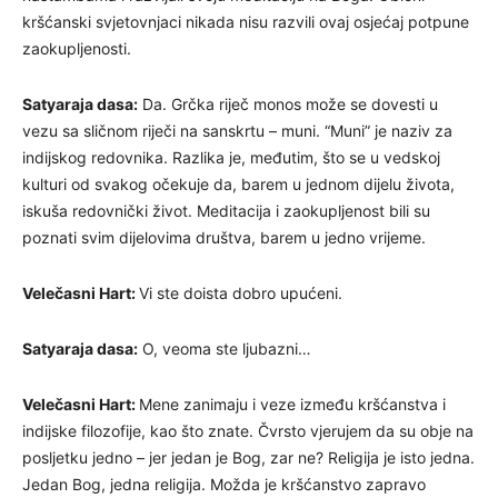
kršćanski svjetovnjaci nikada nisu razvili ovaj osjećaj potpune
zaokupljenosti.
Satyaraja dasa:
Da. Grčka riječ monos može se dovesti u
vezu sa sličnom riječi na sanskrtu – muni. “Muni” je naziv za
indijskog redovnika. Razlika je, međutim, što se u vedskoj
kulturi od svakog očekuje da, barem u jednom dijelu života,
iskuša redovnički život. Meditacija i zaokupljenost bili su
poznati svim dijelovima društva, barem u jedno vrijeme.
Velečasni Hart:
Vi ste doista dobro upućeni.
Satyaraja dasa:
O, veoma ste ljubazni…
Velečasni Hart:
Mene zanimaju i veze između kršćanstva i
indijske filozofije, kao što znate. Čvrsto vjerujem da su obje na
posljetku jedno – jer jedan je Bog, zar ne? Religija je isto jedna.
Jedan Bog, jedna religija. Možda je kršćanstvo zapravo