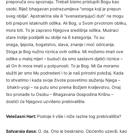
preporuča ovu spoznaju. Trebali bismo pristupiti Bogu kao
osobi. Riječ bhagavan podrazumijeva “onoga koji je prepun
sveg obilja”. Apstraktna sila ili “svenastanjujući duh” ne mogu
biti prepuni istaknutih odlika. Ali Bog, u Svom prvotnom obliku,
mora biti. To je zapravo Njegova središnja odlika. Mudraci
stare Indije podijelili su obilje na 6 kategorija. To su:
snaga, ljepota, bogatstvo, slava, znanje i moć odricanja.
Stoga je Bog nužno riznica ovih odlika. Mi možemo imati ove
odlike u maloj mjeri – budući da smo sastavni djelići riznice –
ali On ih mora imati u potpunosti. To je Bog. Mi Ga moramo
služiti jer smo Mu podredeni i to je naš prirodni položaj. Kada
to shvatimo i kada svoje živote posvetimo služenju Njega –
bhakti-yogi – na putu smo prema Božjem kraljevstvu. Onaj
tko pronađe tu Osobu – Bhagavana Gospodina Krišnu –
dostići će Njegovo uzvišeno prebivalište.
Velečasni Hart:
Postoje li više i niže razine tog prebivališta?
Satyaraja dasa:
O, da. Ono je beskrajno. Općenito uzevši, kao