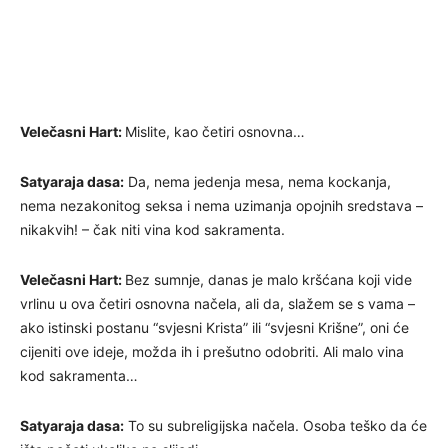
Velečasni Hart:
Mislite, kao četiri osnovna…
Satyaraja dasa:
Da, nema jedenja mesa, nema kockanja,
nema nezakonitog seksa i nema uzimanja opojnih sredstava –
nikakvih! – čak niti vina kod sakramenta.
Velečasni Hart:
Bez sumnje, danas je malo kršćana koji vide
vrlinu u ova četiri osnovna načela, ali da, slažem se s vama –
ako istinski postanu “svjesni Krista” ili “svjesni Krišne”, oni će
cijeniti ove ideje, možda ih i prešutno odobriti. Ali malo vina
kod sakramenta…
Satyaraja dasa:
To su subreligijska načela. Osoba teško da će