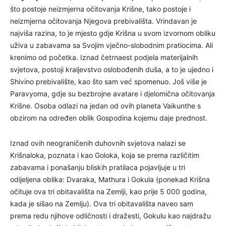
što postoje neizmjerna očitovanja Krišne, tako postoje i
neizmjerna očitovanja Njegova prebivališta. Vrindavan je
najviša razina, to je mjesto gdje Krišna u svom izvornom obliku
uživa u zabavama sa Svojim vječno-slobodnim pratiocima. Ali
krenimo od početka. Iznad četrnaest podjela materijalnih
svjetova, postoji kraljevstvo oslobođenih duša, a to je ujedno i
Shivino prebivalište, kao što sam već spomenuo. Još više je
Paravyoma, gdje su bezbrojne avatare i djelomična očitovanja
Krišne. Osoba odlazi na jedan od ovih planeta Vaikunthe s
obzirom na određen oblik Gospodina kojemu daje prednost.
Iznad ovih neograničenih duhovnih svjetova nalazi se
Krišnaloka, poznata i kao Goloka, koja se prema različitim
zabavama i ponašanju bliskih pratilaca pojavljuje u tri
odijeljena oblika: Dvaraka, Mathura i Gokula (ponekad Krišna
očituje ova tri obitavališta na Zemlji, kao prije 5 000 godina,
kada je sišao na Zemlju). Ova tri obitavališta naveo sam
prema redu njihove odličnosti i dražesti, Gokulu kao najdražu