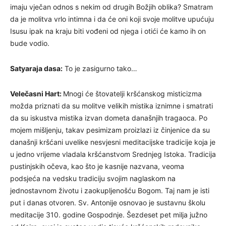
imaju vječan odnos s nekim od drugih Božjih oblika? Smatram
da je molitva vrlo intimna i da će oni koji svoje molitve upućuju
Isusu ipak na kraju biti vođeni od njega i otići će kamo ih on
bude vodio.
Satyaraja dasa:
To je zasigurno tako…
Velečasni Hart:
Mnogi će štovatelji kršćanskog misticizma
možda priznati da su molitve velikih mistika iznimne i smatrati
da su iskustva mistika izvan dometa današnjih tragaoca. Po
mojem mišljenju, takav pesimizam proizlazi iz činjenice da su
današnji kršćani uvelike nesvjesni meditacijske tradicije koja je
u jedno vrijeme vladala kršćanstvom Srednjeg Istoka. Tradicija
pustinjskih očeva, kao što je kasnije nazvana, veoma
podsjeća na vedsku tradiciju svojim naglaskom na
jednostavnom životu i zaokupljenošću Bogom. Taj nam je isti
put i danas otvoren. Sv. Antonije osnovao je sustavnu školu
meditacije 310. godine Gospodnje. Šezdeset pet milja južno