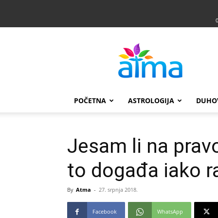
Atma
POČETNA
ASTROLOGIJA
DUHO
Jesam li na prav
to događa iako r
By
Atma
-
27. srpnja 2018.
Facebook
WhatsApp