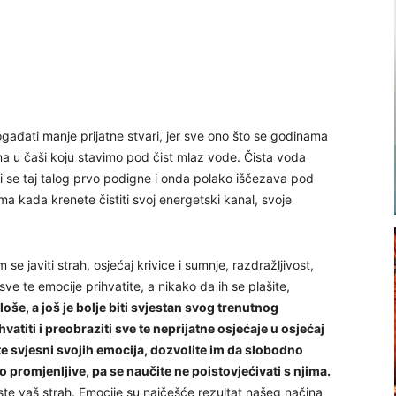
ađati manje prijatne stvari, jer sve ono što se godinama
na u čaši koju stavimo pod čist mlaz vode. Čista voda
 ali se taj talog prvo podigne i onda polako iščezava pod
a kada krenete čistiti svoj energetski kanal, svoje
e javiti strah, osjećaj krivice i sumnje, razdražljivost,
ve te emocije prihvatite, a nikako da ih se plašite,
 loše, a još je bolje biti svjestan svog trenutnog
vatiti i preobraziti sve te neprijatne osjećaje u osjećaj
te svjesni svojih emocija, dozvolite im da slobodno
o promjenljive, pa se naučite ne poistovjećivati s njima.
iste vaš strah. Emocije su najčešće rezultat našeg načina