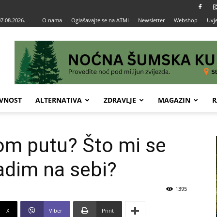
07.08.2026.
O nama
Oglašavajte se na ATMI
Newsletter
Webshop
Uvje
VNOST
ALTERNATIVA
ZDRAVLJE
MAGAZIN
R
om putu? Što mi se
adim na sebi?
1395
X
Viber
Print