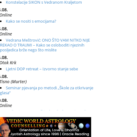
Konstelacije SIKON s Vedranom Kraljetom
.08.
Online
Kako se nositi s emocijama?
.08.
Online
Vedrana Meštrović: ONO ŠTO VAM NITKO NIJE
REKAO O TRAUMI – Kako se osloboditi njezinih
posljedica brže nego što mislite
.08.
Otok Krk
Ljetni DOP retreat – Izvorno stanje sebe
.08.
Tisno (Murter)
Seminar pjevanja po metodi „Škole za otkrivanje
glasa“
.08.
Online
Radionica: Pomagači iz drugih dimenzija Online –
otvoreno za sve
.08.
Zagreb+Online
Osnovni ThetaHealing® tečaj, Zagreb i Online