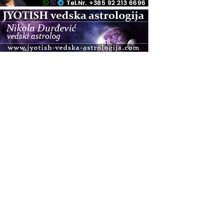
.08.
Pula
Access BARS®, otpusti stres
.08.
Pula
Access Energetski Facelift®
.08.
Zagreb
Pjesma srca / Zagreb
Online
Tečaj Višeg Vodstva, razvijanja intuicije i Akaša
zapisa
.08.
Online
Upisi u program Profesionalni hipnoterapeut —
nova generacija kreće 25.08. 2026.
.08.
Online
Postanite Nositelj Vibracije Nove Zemlje
.08.
Visoko
Alemka Dauskardt – Jednodnevna radionica