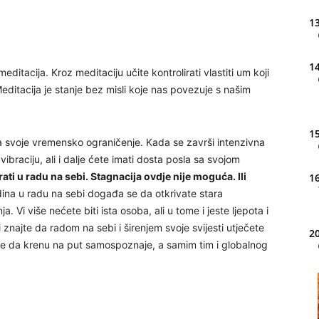
13
14
ditacija. Kroz meditaciju učite kontrolirati vlastiti um koji
editacija je stanje bez misli koje nas povezuje s našim
15
a svoje vremensko ograničenje. Kada se završi intenzivna
vibraciju, ali i dalje ćete imati dosta posla sa svojom
ati u radu na sebi. Stagnacija ovdje nije moguća. Ili
16
ina u radu na sebi događa se da otkrivate stara
a. Vi više nećete biti ista osoba, ali u tome i jeste ljepota i
 znajte da radom na sebi i širenjem svoje svijesti utječete
20
uge da krenu na put samospoznaje, a samim tim i globalnog
21