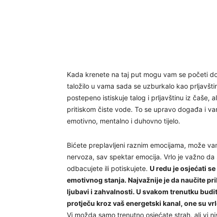
Kada krenete na taj put mogu vam se početi dog
taložilo u vama sada se uzburkalo kao prljavšti
postepeno istiskuje talog i prljavštinu iz čaše,
pritiskom čiste vode. To se upravo događa i vam
emotivno, mentalno i duhovno tijelo.
Bićete preplavljeni raznim emocijama, može vam s
nervoza, sav spektar emocija. Vrlo je važno da s
odbacujete ili potiskujete.
U redu je osjećati se
emotivnog stanja. Najvažnije je da naučite prih
ljubavi i zahvalnosti. U svakom trenutku budi
protječu kroz vaš energetski kanal, one su vrl
Vi možda samo trenutno osjećate strah, ali vi n