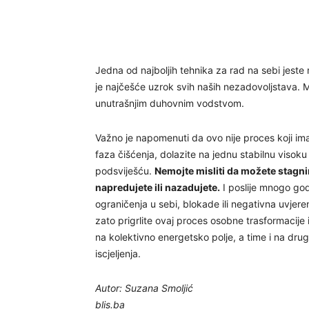
Jedna od najboljih tehnika za rad na sebi jeste me
je najčešće uzrok svih naših nezadovoljstava. M
unutrašnjim duhovnim vodstvom.
Važno je napomenuti da ovo nije proces koji im
faza čišćenja, dolazite na jednu stabilnu visoku 
podsviješću.
Nemojte misliti da možete stagnir
napredujete ili nazadujete.
I poslije mnogo god
ograničenja u sebi, blokade ili negativna uvjerenj
zato prigrlite ovaj proces osobne trasformacije i
na kolektivno energetsko polje, a time i na dr
iscjeljenja.
Autor: Suzana Smoljić
blis.ba