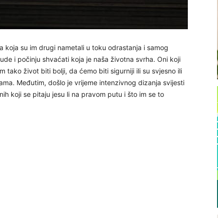
nja koja su im drugi nametali u toku odrastanja i samog
bude i počinju shvaćati koja je naša životna svrha. Oni koji
ko život biti bolji, da ćemo biti sigurniji ili su svjesno ili
ama. Međutim, došlo je vrijeme intenzivnog dizanja svijesti
onih koji se pitaju jesu li na pravom putu i što im se to