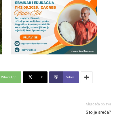
29
30
WhatsApp
X
Viber
31
28
Slijedeća objava
Što je sreća?
05