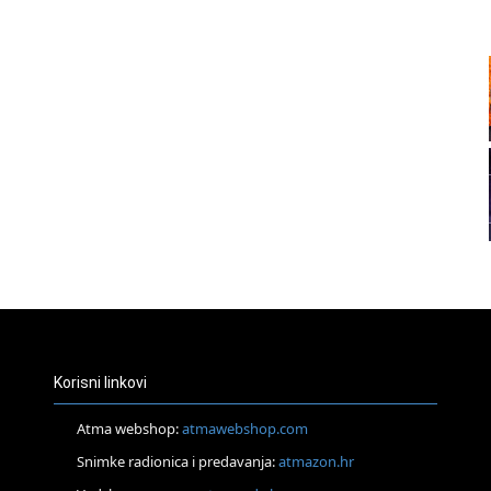
20
21
22
23
24
Korisni linkovi
Atma webshop:
atmawebshop.com
Snimke radionica i predavanja:
atmazon.hr
26