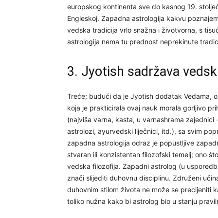
europskog kontinenta sve do kasnog 19. stolje
Engleskoj. Zapadna astrologija kakvu poznajem
vedska tradicija vrlo snažna i životvorna, s ti
astrologija nema tu prednost neprekinute tradici
3. Jyotish sadržava veds
Treće; budući da je Jyotish dodatak Vedama, on
koja je prakticirala ovaj nauk morala gorljivo pr
(najviša varna, kasta, u varnashrama zajednici – s
astrolozi, ayurvedski liječnici, itd.), sa svi
zapadna astrologija odraz je popustljive zapadn
stvaran ili konzistentan filozofski temelj; ono š
vedska filozofija. Zapadni astrolog (u usporedb
znači slijediti duhovnu disciplinu. Združeni uč
duhovnim stilom života ne može se precijeniti ka
toliko nužna kako bi astrolog bio u stanju pravil