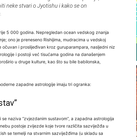
iti neke stvari o Jyotishu i kako se on
.
od prije 5 000 godina. Nepregledan ocean vedskog znanja
nje; ono je preneseno Rishijima, mudracima u vedskoj
 je očuvan i proslijeđivan kroz guruparampara, nasljedni niz
trologije i postoji već tisućama godina na današenjem
oširio u druge kulture, kao što su bile babilonska,
moderne zapadne astrologije imaju tri ogranka:
stav”
čki se naziva “zvjezdanim sustavom”, a zapadna astrologija
nebu postoje zvijezde koje tvore različita sazviježđa u
tish se temelji na stvarnim sazviježđima (u skladu sa