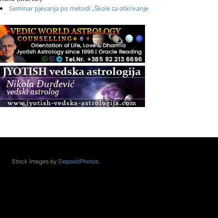
Seminar pjevanja po metodi „Škole za otkrivanje
glasa“
.08.
Online
Radionica: Pomagači iz drugih dimenzija Online –
otvoreno za sve
.08.
Zagreb+Online
Osnovni ThetaHealing® tečaj, Zagreb i Online
.08.
Pula
Access BARS®, otpusti stres
.08.
Pula
Access Energetski Facelift®
.08.
Stock images by
DepositPhotos
.
Zagreb
Pjesma srca / Zagreb
Online
Tečaj Višeg Vodstva, razvijanja intuicije i Akaša
zapisa
.08.