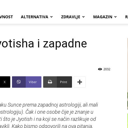
VNOST
ALTERNATIVA
ZDRAVLJE
MAGAZIN
R
yotisha i zapadne
2032
X
Viber
Print
aku Sunce prema zapadnoj astrologiji, ali mali
strologiju). Čak i one osobe čije je znanje u
i što je Jyotish i na koji se način razlikuje od
vikli. Kako bismo odgovorili na ova pitanja,