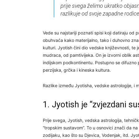
prije svega želimo ukratko objasn
razlikuje od svoje zapadne rodice
Vede su najstariji poznati spisi koji datiraju 
obuhvaća kako materijalno, tako i duhovno zna
kulturi. Jyotish čini dio vedske književnosti, te
mudraca, od pamtivijeka. On je izvorni oblik as
indijskom podkontinentu. Postupno se difuzno pr
perzijska, grčka i kineska kultura.
Razlike između Jyotisha, vedske astrologije, i 
1. Jyotish je “zvjezdani su
Prije svega, Jyotish, vedska astrologija, tehni
“tropskim sustavom”. To u osnovici znači da na 
zodijaku, kao što su Djevica, Vodenjak, itd. Jyo