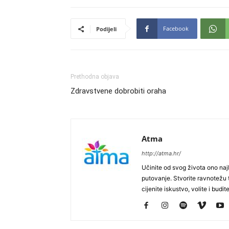
Facebook
Podijeli
Prethodna objava
Zdravstvene dobrobiti oraha
Atma
http://atma.hr/
Učinite od svog života ono najb
putovanje. Stvorite ravnotežu t
cijenite iskustvo, volite i budite