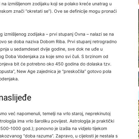
 na izmišljenom zodijaku koji se polako kreće unatrag u
inskom znači “okretati se”). Ove se definicije mogu pronaći
 izmišljenog zodijaka – prvi stupanj Ovna – nalazi se na
 ovo se doba naziva Dobom Riba. Prvi stupanj retrogradno
upnja u sedamdeset dvije godine, sve dok ne uđe u
og Doba Vodenjaka za koje smo svi čuli. S brzinom od
upnjeva bit će potrebno oko 450 godina do dolaska tzv.
usta”, New Age zajednica je “preskočila” gotovo pola
Vodenjaka.
naslijeđe
smo već napomenuli, temelji na vrlo staroj, neprekinutoj
ologija ima vrlo šaroliku povijest. Astrologija je praktički
00-1000 god.); ponovno je izašla na vidjelo tijekom
akozvanog “doba razuma”. Zapravo, u cijelosti je nestala s