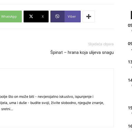
WhatsApp
X
Viber
05
09
Slijedeća objava
Špinat – hrana koja ulijeva snagu
13
14
olje što on može biti - nevjerojatno iskustvo, ispunjenje i
ijela, uma i duše - budite svoji, živite slobodno, njegujte znanje,
15
 sretni...
16