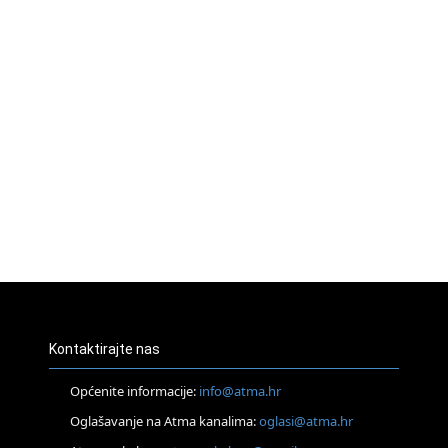
Kontaktirajte nas
Općenite informacije:
info@atma.hr
Oglašavanje na Atma kanalima:
oglasi@atma.hr