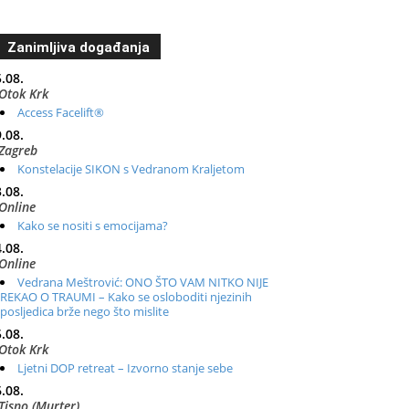
Zanimljiva događanja
.08.
Otok Krk
Access Facelift®
.08.
Zagreb
Konstelacije SIKON s Vedranom Kraljetom
.08.
Online
Kako se nositi s emocijama?
.08.
Online
Vedrana Meštrović: ONO ŠTO VAM NITKO NIJE
REKAO O TRAUMI – Kako se osloboditi njezinih
posljedica brže nego što mislite
.08.
Otok Krk
Ljetni DOP retreat – Izvorno stanje sebe
.08.
Tisno (Murter)