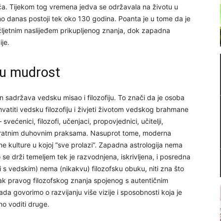
ća. Tijekom tog vremena jedva se održavala na životu u
o danas postoji tek oko 130 godina. Poanta je u tome da je
sućljetnim naslijeđem prikupljenog znanja, dok zapadna
je.
ku mudrost
 sadržava vedsku misao i filozofiju. To znači da je osoba
ihvatiti vedsku filozofiju i živjeti životom vedskog brahmane
većenici, filozofi, učenjaci, propovjednici, učitelji,
m popratnim duhovnim praksama. Nasuprot tome, moderna
e kulture u kojoj “sve prolazi”. Zapadna astrologija nema
to se drži temeljem tek je razvodnjena, iskrivljena, i posredna
i s vedskim) nema (nikakvu) filozofsku obuku, niti zna što
inak pravog filozofskog znanja spojenog s autentičnim
da govorimo o razvijanju više vizije i sposobnosti koja je
no voditi druge.