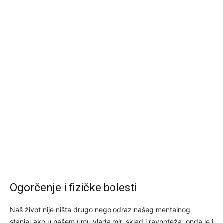
Ogorčenje i fizičke bolesti
Naš život nije ništa drugo nego odraz našeg mentalnog
stanja: ako u našem umu vlada mir, sklad i ravnoteža, onda je i