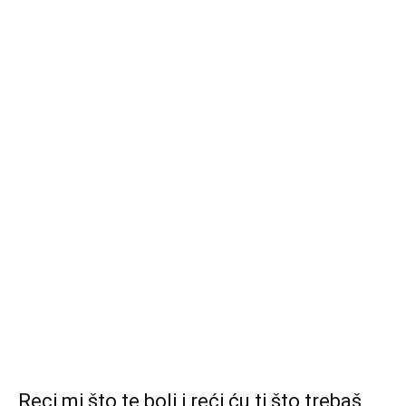
Reci mi što te boli i reći ću ti što trebaš