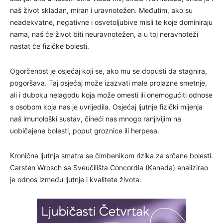
naš život skladan, miran i uravnotežen. Međutim, ako su
neadekvatne, negativne i osvetoljubive misli te koje dominiraju
nama, naš će život biti neuravnotežen, a u toj neravnoteži
nastat će fizičke bolesti.
Ogorčenost je osjećaj koji se, ako mu se dopusti da stagnira,
pogoršava. Taj osjećaj može izazvati male prolazne smetnje,
ali i duboku nelagodu koja može omesti ili onemogućiti odnose
s osobom koja nas je uvrijedila. Osjećaj ljutnje fizički mijenja
naš imunološki sustav, čineći nas mnogo ranjivijim na
uobičajene bolesti, poput groznice ili herpesa.
Kronična ljutnja smatra se čimbenikom rizika za srčane bolesti.
Carsten Wrosch sa Sveučilišta Concordia (Kanada) analizirao
je odnos između ljutnje i kvalitete života.