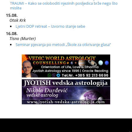
TRAUMI – Kako se osloboditi njezinih posljedica brže nego što
mislite
15.08.
Otok Krk
Ljetni DOP retreat – Izvorno stanje sebe
16.08.
Tisno (Murter)
Seminar pjevanja po metodi „Škole za otkrivanje glasa“
20.08.
Online
Radionica: Pomagači iz drugih dimenzija Online – otvoreno za
sve
21.08.
Zagreb+Online
Osnovni ThetaHealing® tečaj, Zagreb i Online
22.08.
Pula
Access BARS®, otpusti stres
23.08.
Pula
Access Energetski Facelift®
24.08.