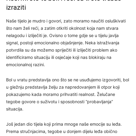
izraziti
Naše tijelo je mudro i govori, zato moramo naučiti osluškivati ​​
što nam želi reći, a zatim otkriti okolnost koja nam stvara
nelagodu i izliječiti je. Ovisno o tome gdje se u tijelu javlja
signal, postoji emocionalno objašnjenje. Neka istraživanja
potvrdila su da možemo spriječiti ili izliječiti problem ako
identificiramo situaciju ili osjećaje koji nas blokiraju na
emocionalnoj razini.
Bol u vratu predstavlja ono što se ne usuđujemo izgovoriti, bol
u gležnju predstavlja želju za napredovanjem ili otpor koji
pokazujemo kada moramo prihvatiti realnost. Želučane
tegobe govore o suživotu i sposobnosti “probavljanja”
situacija.
Još jedan dio tijela koji prima mnoge naše emocije su leđa.
Prema stručnjacima, tegobe u donjem dijelu leđa obično