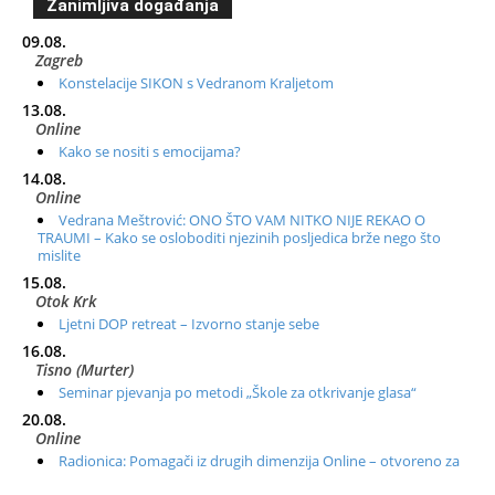
Zanimljiva događanja
09.08.
Zagreb
Konstelacije SIKON s Vedranom Kraljetom
13.08.
Online
Kako se nositi s emocijama?
14.08.
Online
Vedrana Meštrović: ONO ŠTO VAM NITKO NIJE REKAO O
TRAUMI – Kako se osloboditi njezinih posljedica brže nego što
mislite
15.08.
Otok Krk
Ljetni DOP retreat – Izvorno stanje sebe
16.08.
Tisno (Murter)
Seminar pjevanja po metodi „Škole za otkrivanje glasa“
20.08.
Online
Radionica: Pomagači iz drugih dimenzija Online – otvoreno za
sve