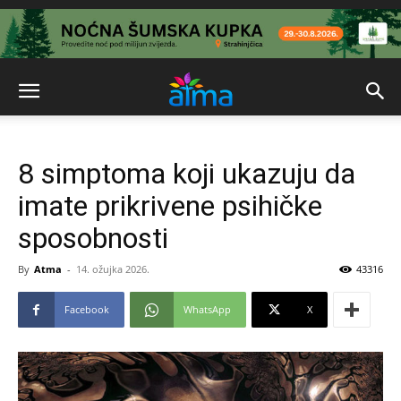
8 simptoma koji ukazuju da
imate prikrivene psihičke
sposobnosti
By
Atma
-
14. ožujka 2026.
43316
Facebook
WhatsApp
X