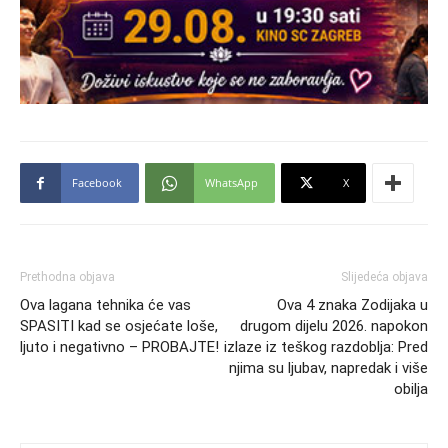
Facebook
WhatsApp
X
Prethodna objava
Slijedeća objava
Ova lagana tehnika će vas
Ova 4 znaka Zodijaka u
SPASITI kad se osjećate loše,
drugom dijelu 2026. napokon
ljuto i negativno – PROBAJTE!
izlaze iz teškog razdoblja: Pred
njima su ljubav, napredak i više
obilja