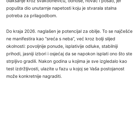
olakšanje kroz svakodnevicu, odnose, novac i posao, jer
popušta dio unutarnje napetosti koju je stvarala stalna
potreba za prilagodbom.
Do kraja 2026. naglašen je potencijal za obilje. To se najčešće
ne manifestira kao “sreća s neba”, već kroz bolji slijed
okolnosti: povoljnije ponude, isplativije odluke, stabilniji
prihodi, jasniji izbori i osjećaj da se napokon isplati ono što ste
strpljivo gradili. Nakon godina u kojima je sve izgledalo kao
test izdržljivosti, ulazite u fazu u kojoj se Vaša postojanost
može konkretnije nagraditi.