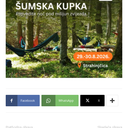
Facebook
WhatsApp
X
Prethodna objava
Slijedeća objava