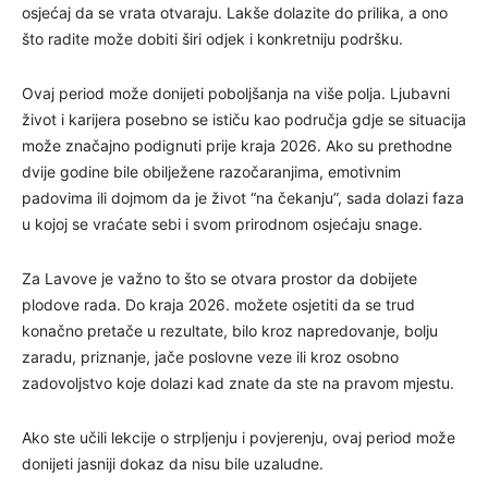
osjećaj da se vrata otvaraju. Lakše dolazite do prilika, a ono
što radite može dobiti širi odjek i konkretniju podršku.
Ovaj period može donijeti poboljšanja na više polja. Ljubavni
život i karijera posebno se ističu kao područja gdje se situacija
može značajno podignuti prije kraja 2026. Ako su prethodne
dvije godine bile obilježene razočaranjima, emotivnim
padovima ili dojmom da je život “na čekanju”, sada dolazi faza
u kojoj se vraćate sebi i svom prirodnom osjećaju snage.
Za Lavove je važno to što se otvara prostor da dobijete
plodove rada. Do kraja 2026. možete osjetiti da se trud
konačno pretače u rezultate, bilo kroz napredovanje, bolju
zaradu, priznanje, jače poslovne veze ili kroz osobno
zadovoljstvo koje dolazi kad znate da ste na pravom mjestu.
Ako ste učili lekcije o strpljenju i povjerenju, ovaj period može
donijeti jasniji dokaz da nisu bile uzaludne.