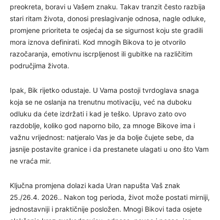
preokreta, boravi u Vašem znaku. Takav tranzit često razbija
stari ritam života, donosi preslagivanje odnosa, nagle odluke,
promjene prioriteta te osjećaj da se sigurnost koju ste gradili
mora iznova definirati. Kod mnogih Bikova to je otvorilo
razočaranja, emotivnu iscrpljenost ili gubitke na različitim
područjima života.
Ipak, Bik rijetko odustaje. U Vama postoji tvrdoglava snaga
koja se ne oslanja na trenutnu motivaciju, već na duboku
odluku da ćete izdržati i kad je teško. Upravo zato ovo
razdoblje, koliko god naporno bilo, za mnoge Bikove ima i
važnu vrijednost: natjeralo Vas je da bolje čujete sebe, da
jasnije postavite granice i da prestanete ulagati u ono što Vam
ne vraća mir.
Ključna promjena dolazi kada Uran napušta Vaš znak
25./26.4. 2026.. Nakon tog perioda, život može postati mirniji,
jednostavniji i praktičnije posložen. Mnogi Bikovi tada osjete