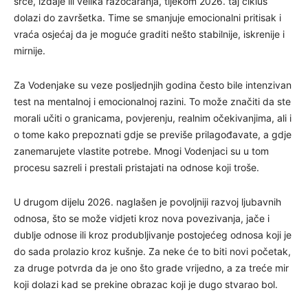
srce, izdaje ili velika razočaranja, tijekom 2026. taj ciklus
dolazi do završetka. Time se smanjuje emocionalni pritisak i
vraća osjećaj da je moguće graditi nešto stabilnije, iskrenije i
mirnije.
Za Vodenjake su veze posljednjih godina često bile intenzivan
test na mentalnoj i emocionalnoj razini. To može značiti da ste
morali učiti o granicama, povjerenju, realnim očekivanjima, ali i
o tome kako prepoznati gdje se previše prilagođavate, a gdje
zanemarujete vlastite potrebe. Mnogi Vodenjaci su u tom
procesu sazreli i prestali pristajati na odnose koji troše.
U drugom dijelu 2026. naglašen je povoljniji razvoj ljubavnih
odnosa, što se može vidjeti kroz nova povezivanja, jače i
dublje odnose ili kroz produbljivanje postojećeg odnosa koji je
do sada prolazio kroz kušnje. Za neke će to biti novi početak,
za druge potvrda da je ono što grade vrijedno, a za treće mir
koji dolazi kad se prekine obrazac koji je dugo stvarao bol.