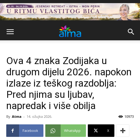
Ova 4 znaka Zodijaka u
drugom dijelu 2026. napokon
izlaze iz teškog razdoblja:
Pred njima su ljubav,
napredak i više obilja
By
Atma
-
14. ožujka 2026.
10973
Facebook
WhatsApp
X