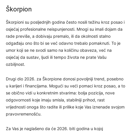
Škorpion
Škorpioni su posljednjih godina često nosili težinu kroz posao i
osjećaj profesionalne neispunjenosti. Mnogi su imali dojam da
rade previše, a dobivaju premalo, ili da okolnosti stalno
odgađaju ono što bi se već odavno trebalo pomaknuti. To je
umor koji se ne svodi samo na količinu obaveza, već na
osjećaj da sustav, ljudi ili tempo života ne prate Vašu
ozbiljnost.
Drugi dio 2026. za Škorpione donosi povoljniji trend, posebno
u karijeri i financijama. Mogući su veći pomaci kroz posao, a to
se obično vidi u konkretnim stvarima: bolja pozicija, nove
odgovornosti koje imaju smisla, stabilniji prihod, rast
vrijednosti onoga što radite ili prilike koje Vas iznenade svojom
pravovremenošću.
Za Vas je naglašeno da će 2026. biti godina u kojoj