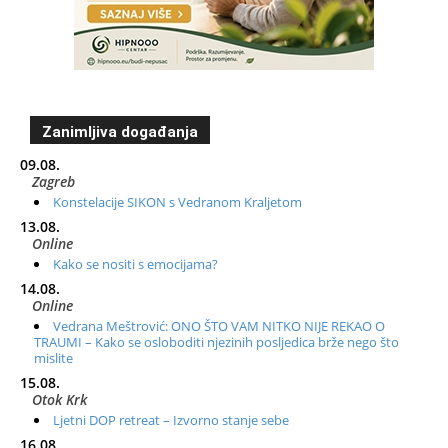
Zanimljiva događanja
09.08.
Zagreb
Konstelacije SIKON s Vedranom Kraljetom
13.08.
Online
Kako se nositi s emocijama?
14.08.
Online
Vedrana Meštrović: ONO ŠTO VAM NITKO NIJE REKAO O
TRAUMI – Kako se osloboditi njezinih posljedica brže nego što
mislite
15.08.
Otok Krk
Ljetni DOP retreat – Izvorno stanje sebe
16.08.