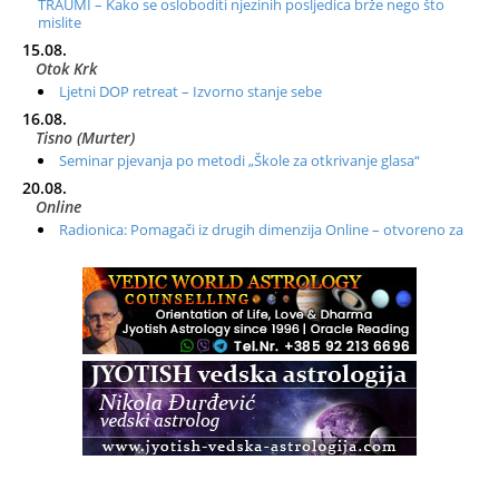
TRAUMI – Kako se osloboditi njezinih posljedica brže nego što
mislite
15.08.
Otok Krk
Ljetni DOP retreat – Izvorno stanje sebe
16.08.
Tisno (Murter)
Seminar pjevanja po metodi „Škole za otkrivanje glasa“
20.08.
Online
Radionica: Pomagači iz drugih dimenzija Online – otvoreno za
sve
21.08.
Zagreb+Online
Osnovni ThetaHealing® tečaj, Zagreb i Online
22.08.
Zagreb
Osnovna radionica za izscjeljivanje pranom (Basic Pranic
Healing course)
Pula
Access BARS®, otpusti stres
23.08.