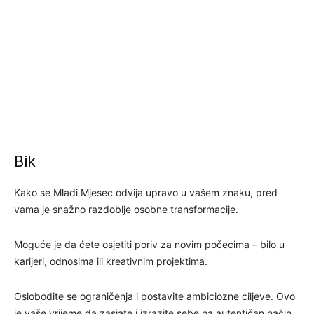
Bik
Kako se Mladi Mjesec odvija upravo u vašem znaku, pred
vama je snažno razdoblje osobne transformacije.
Moguće je da ćete osjetiti poriv za novim počecima – bilo u
karijeri, odnosima ili kreativnim projektima.
Oslobodite se ograničenja i postavite ambiciozne ciljeve. Ovo
je vaše vrijeme da zasjate i izrazite sebe na autentičan način.