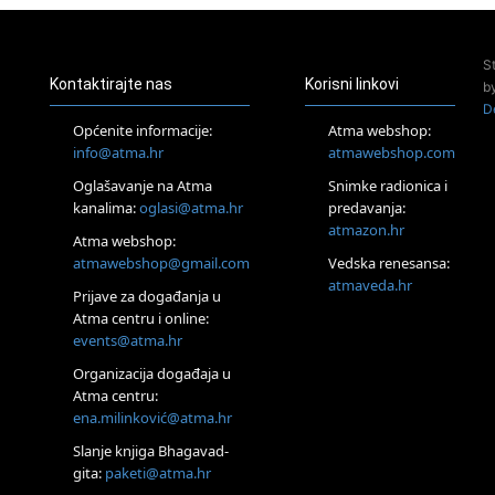
Pula
Access Energetski Facelift®
24.08.
S
Zagreb
Kontaktirajte nas
Korisni linkovi
b
Pjesma srca / Zagreb
D
Online
Općenite informacije:
Atma webshop:
Tečaj Višeg Vodstva, razvijanja intuicije i Akaša zapisa
info@atma.hr
atmawebshop.com
25.08.
Oglašavanje na Atma
Snimke radionica i
Online
kanalima:
oglasi@atma.hr
predavanja:
Upisi u program Profesionalni hipnoterapeut — nova
generacija kreće 25.08. 2026.
atmazon.hr
Atma webshop:
26.08.
atmawebshop@gmail.com
Vedska renesansa:
Online
atmaveda.hr
Postanite Nositelj Vibracije Nove Zemlje
Prijave za događanja u
Atma centru i online:
27.08.
events@atma.hr
Visoko
Alemka Dauskardt – Jednodnevna radionica sistemskih
Organizacija događaja u
konstelacija
Atma centru:
28.08.
ena.milinković@atma.hr
Online
SPAVAJ… Priče za lakšu noć
Slanje knjiga Bhagavad-
gita:
paketi@atma.hr
29.08.