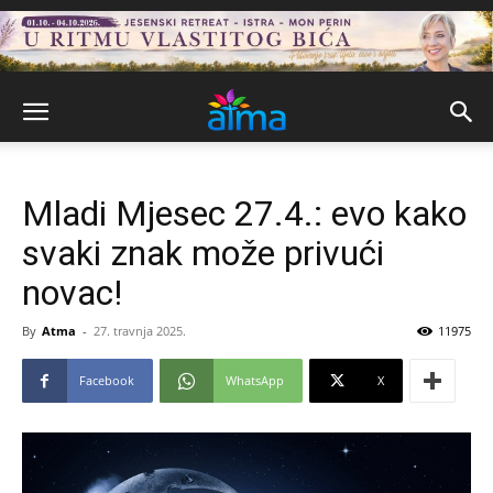
Mladi Mjesec 27.4.: evo kako
svaki znak može privući
novac!
By
Atma
-
27. travnja 2025.
11975
Facebook
WhatsApp
X