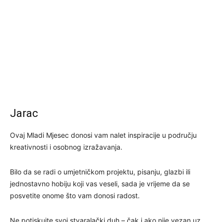
Jarac
Ovaj Mladi Mjesec donosi vam nalet inspiracije u području
kreativnosti i osobnog izražavanja.
Bilo da se radi o umjetničkom projektu, pisanju, glazbi ili
jednostavno hobiju koji vas veseli, sada je vrijeme da se
posvetite onome što vam donosi radost.
Ne potiskujte svoj stvaralački duh – čak i ako nije vezan uz