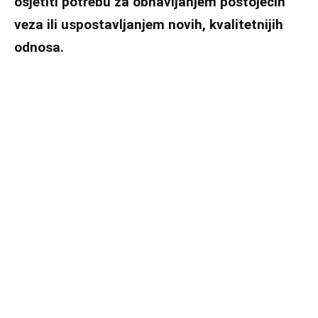
osjetiti potrebu za obnavljanjem postojećih
veza ili uspostavljanjem novih, kvalitetnijih
odnosa.