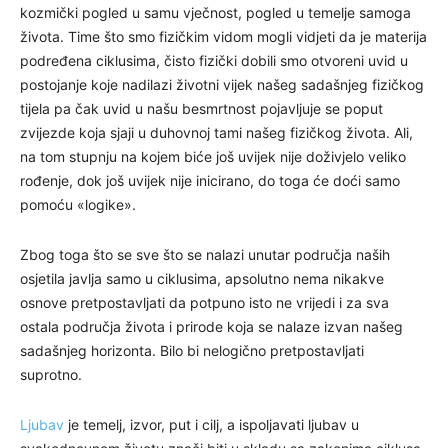
kozmički pogled u samu vječnost, pogled u temelje samoga
života. Time što smo fizičkim vidom mogli vidjeti da je materija
podređena ciklusima, čisto fizički dobili smo otvoreni uvid u
postojanje koje nadilazi životni vijek našeg sadašnjeg fizičkog
tijela pa čak uvid u našu besmrtnost pojavljuje se poput
zvijezde koja sjaji u duhovnoj tami našeg fizičkog života. Ali,
na tom stupnju na kojem biće još uvijek nije doživjelo veliko
rođenje, dok još uvijek nije inicirano, do toga će doći samo
pomoću «logike».
Zbog toga što se sve što se nalazi unutar područja naših
osjetila javlja samo u ciklusima, apsolutno nema nikakve
osnove pretpostavljati da potpuno isto ne vrijedi i za sva
ostala područja života i prirode koja se nalaze izvan našeg
sadašnjeg horizonta. Bilo bi nelogično pretpostavljati
suprotno.
Ljubav
je temelj, izvor, put i cilj, a ispoljavati ljubav u