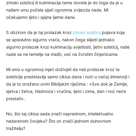
zimski solsticij ili kulminacija tame dovela je do toga da je u
našem umu počela sijati ogromna zvijezda nade. Mi
očekujemo ljeto i sjajne ljetne dane.
S obzirom da je taj prolazak kroz
zimski solsticij
pojava koja
se apsolutno sigurno vraća, nakon čega slijedi jednako
sigurno prolazak kroz kulminaciju svjetlosti, ljetni solsticij, naše
nade se ne temelje na mašti, već na čvrstim činjenicama.
Mi smo u ogromnoj mjeri doživjeli da naš prolazak kroz te
solsticije predstavlja samo ciklus dana i noći u većoj dimenziji i
da je to izraženo ovim Biblijskim riječima : «Sve dok je Zemlje,
sjetva i žetva, hladnoća i vrućina, ljeto i zima, dan i noć neće
prestati».
No, što taj ciklus sada znači naprednom, intelektualno
nadarenom čovjeku? Što on znači jednom duhovnom
tražitelju?