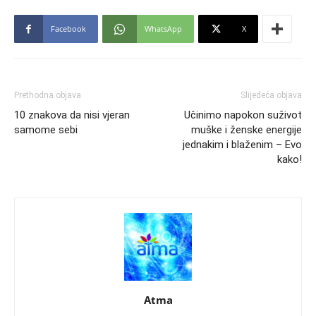
Facebook
WhatsApp
X
Prethodna objava
Slijedeća objava
10 znakova da nisi vjeran
Učinimo napokon suživot
samome sebi
muške i ženske energije
jednakim i blaženim – Evo
kako!
Atma