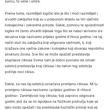
suncu, to vene i umire.
Prema tome, razmišljati logički isto je što i moći razmišljati i
izvoditi zaključke koji su u potpunom skladu sa tim vječnim
kolosjecima i zakonima prirode. Dakle, pomoću te sposobnosti
logike mi ćemo uhvatiti bljesak toga što se nalazi skriveno iza
iskustva koje nazivamo prijelaz godine ili Nova godina i na taj
način doći do zaključka koji odgovara vječnosti, tj. koji
izražava one vječne zakone i kolosjeke koji stvaraju nepobitnu
strukturu života. Sve što se može opažati predstavlja
stupnjeve ciklusa Svima nam je dobro poznato da zimski
solsticij predstavlja kraj ciklusa i da nakon tog solsticija
počinje novi ciklus.
Dakle, za nas taj solsticij označava promjenu ciklusa. Mi tu
promjenu ciklusa nazivamo «prijelaz godine» ili «Nova
godina». Zanimljivost tog ciklusa, koji zapravo odgovara
godini, jest da se on ispoljava na fizičkom području koje se
lako može opažati i da predstavlja kozmički princip koji se