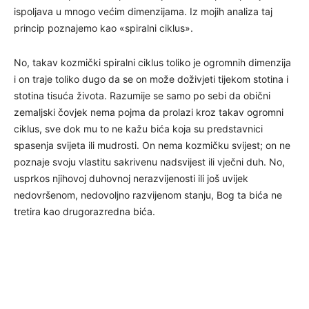
ispoljava u mnogo većim dimenzijama. Iz mojih analiza taj
princip poznajemo kao «spiralni ciklus».
No, takav kozmički spiralni ciklus toliko je ogromnih dimenzija
i on traje toliko dugo da se on može doživjeti tijekom stotina i
stotina tisuća života. Razumije se samo po sebi da obični
zemaljski čovjek nema pojma da prolazi kroz takav ogromni
ciklus, sve dok mu to ne kažu bića koja su predstavnici
spasenja svijeta ili mudrosti. On nema kozmičku svijest; on ne
poznaje svoju vlastitu sakrivenu nadsvijest ili vječni duh. No,
usprkos njihovoj duhovnoj nerazvijenosti ili još uvijek
nedovršenom, nedovoljno razvijenom stanju, Bog ta bića ne
tretira kao drugorazredna bića.