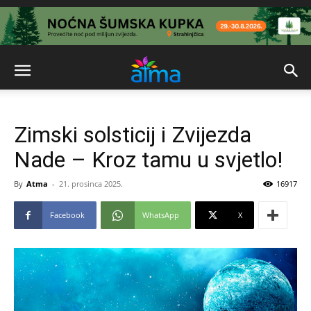
Zimski solsticij i Zvijezda
Nade – Kroz tamu u svjetlo!
By
Atma
-
21. prosinca 2025.
16917
Facebook
WhatsApp
X