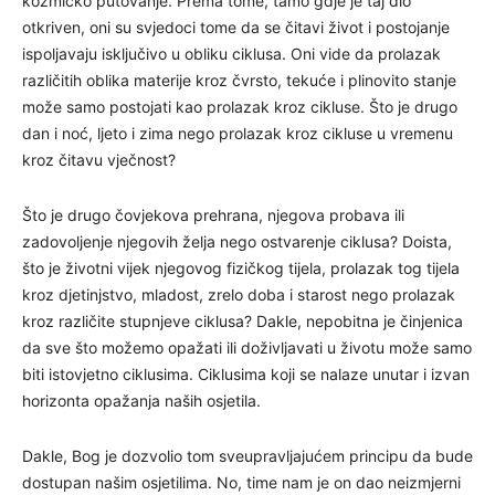
kozmičko putovanje. Prema tome, tamo gdje je taj dio
otkriven, oni su svjedoci tome da se čitavi život i postojanje
ispoljavaju isključivo u obliku ciklusa. Oni vide da prolazak
različitih oblika materije kroz čvrsto, tekuće i plinovito stanje
može samo postojati kao prolazak kroz cikluse. Što je drugo
dan i noć, ljeto i zima nego prolazak kroz cikluse u vremenu
kroz čitavu vječnost?
Što je drugo čovjekova prehrana, njegova probava ili
zadovoljenje njegovih želja nego ostvarenje ciklusa? Doista,
što je životni vijek njegovog fizičkog tijela, prolazak tog tijela
kroz djetinjstvo, mladost, zrelo doba i starost nego prolazak
kroz različite stupnjeve ciklusa? Dakle, nepobitna je činjenica
da sve što možemo opažati ili doživljavati u životu može samo
biti istovjetno ciklusima. Ciklusima koji se nalaze unutar i izvan
horizonta opažanja naših osjetila.
Dakle, Bog je dozvolio tom sveupravljajućem principu da bude
dostupan našim osjetilima. No, time nam je on dao neizmjerni