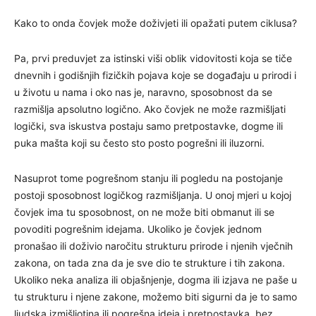
Kako to onda čovjek može doživjeti ili opažati putem ciklusa?
Pa, prvi preduvjet za istinski viši oblik vidovitosti koja se tiče
dnevnih i godišnjih fizičkih pojava koje se događaju u prirodi i
u životu u nama i oko nas je, naravno, sposobnost da se
razmišlja apsolutno logično. Ako čovjek ne može razmišljati
logički, sva iskustva postaju samo pretpostavke, dogme ili
puka mašta koji su često sto posto pogrešni ili iluzorni.
Nasuprot tome pogrešnom stanju ili pogledu na postojanje
postoji sposobnost logičkog razmišljanja. U onoj mjeri u kojoj
čovjek ima tu sposobnost, on ne može biti obmanut ili se
povoditi pogrešnim idejama. Ukoliko je čovjek jednom
pronašao ili doživio naročitu strukturu prirode i njenih vječnih
zakona, on tada zna da je sve dio te strukture i tih zakona.
Ukoliko neka analiza ili objašnjenje, dogma ili izjava ne paše u
tu strukturu i njene zakone, možemo biti sigurni da je to samo
ljudska izmišljotina ili pogrešna ideja i pretpostavka, bez