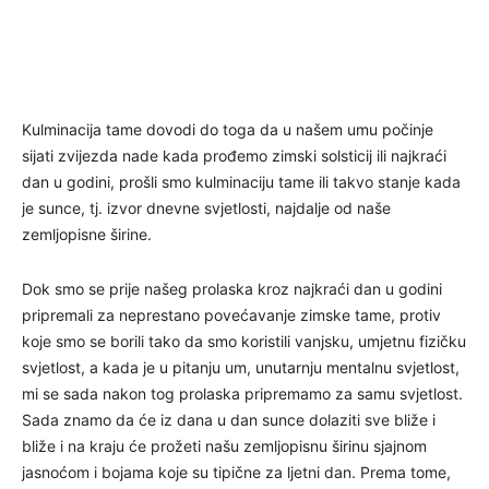
Kulminacija tame dovodi do toga da u našem umu počinje
sijati zvijezda nade kada prođemo zimski solsticij ili najkraći
dan u godini, prošli smo kulminaciju tame ili takvo stanje kada
je sunce, tj. izvor dnevne svjetlosti, najdalje od naše
zemljopisne širine.
Dok smo se prije našeg prolaska kroz najkraći dan u godini
pripremali za neprestano povećavanje zimske tame, protiv
koje smo se borili tako da smo koristili vanjsku, umjetnu fizičku
svjetlost, a kada je u pitanju um, unutarnju mentalnu svjetlost,
mi se sada nakon tog prolaska pripremamo za samu svjetlost.
Sada znamo da će iz dana u dan sunce dolaziti sve bliže i
bliže i na kraju će prožeti našu zemljopisnu širinu sjajnom
jasnoćom i bojama koje su tipične za ljetni dan. Prema tome,