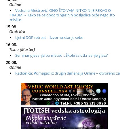
Online
Vedrana Meštrović: ONO ŠTO VAM NITKO NIJE REKAO O
TRAUMI – Kako se osloboditi njezinih posljedica brže nego što
mislite
15.08.
Otok Krk
Ljetni DOP retreat – Izvorno stanje sebe
16.08.
Tisno (Murter)
Seminar pjevanja po metodi „Škole za otkrivanje glasa“
20.08.
Online
Radionica: Pomagači iz drugih dimenzija Online – otvoreno za
sve
21.08.
Zagreb+Online
Osnovni ThetaHealing® tečaj, Zagreb i Online
22.08.
Pula
Access BARS®, otpusti stres
23.08.
Pula