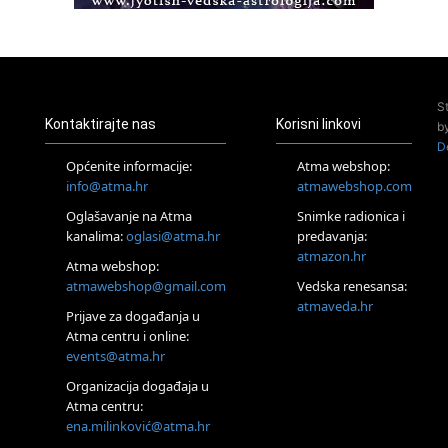
Access Energetski Facelift®
24.08.
Zagreb
Pjesma srca / Zagreb
Online
S
Tečaj Višeg Vodstva, razvijanja intuicije i Akaša zapisa
Kontaktirajte nas
Korisni linkovi
b
25.08.
D
Online
Općenite informacije:
Atma webshop:
Upisi u program Profesionalni hipnoterapeut — nova
info@atma.hr
atmawebshop.com
generacija kreće 25.08. 2026.
Oglašavanje na Atma
Snimke radionica i
26.08.
Online
kanalima:
oglasi@atma.hr
predavanja:
Postanite Nositelj Vibracije Nove Zemlje
atmazon.hr
Atma webshop:
27.08.
atmawebshop@gmail.com
Vedska renesansa:
Visoko
atmaveda.hr
Prijave za događanja u
Alemka Dauskardt – Jednodnevna radionica sistemskih
konstelacija
Atma centru i online:
events@atma.hr
29.08.
Zagreb
Organizacija događaja u
HOD PO ŽERAVICI – Seminar koji mijenja tijelo, duh i um
Atma centru:
SoulFest – Festival glazbe, mudrosti i zajedništva
ena.milinković@atma.hr
Radoboj