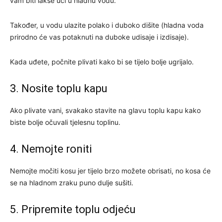
vam biti lakše ući u hladnu vodu.
Također, u vodu ulazite polako i duboko dišite (hladna voda
prirodno će vas potaknuti na duboke udisaje i izdisaje).
Kada uđete, počnite plivati kako bi se tijelo bolje ugrijalo.
3. Nosite toplu kapu
Ako plivate vani, svakako stavite na glavu toplu kapu kako
biste bolje očuvali tjelesnu toplinu.
4. Nemojte roniti
Nemojte močiti kosu jer tijelo brzo možete obrisati, no kosa će
se na hladnom zraku puno dulje sušiti.
5. Pripremite toplu odjeću