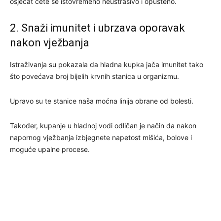
osjećat ćete se istovremeno neustrašivo i opušteno.
2. Snaži imunitet i ubrzava oporavak
nakon vježbanja
Istraživanja su pokazala da hladna kupka jača imunitet tako
što povećava broj bijelih krvnih stanica u organizmu.
Upravo su te stanice naša moćna linija obrane od bolesti.
Također, kupanje u hladnoj vodi odličan je način da nakon
napornog vježbanja izbjegnete napetost mišića, bolove i
moguće upalne procese.