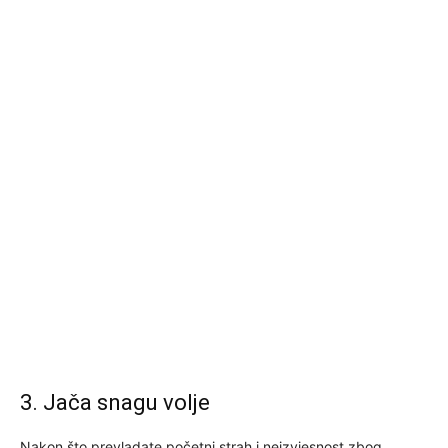
3. Jača snagu volje
Nakon što prevladate početni strah i neizvjesnost zbog