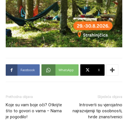
Facebook
WhatsApp
X
Prethodna objava
Slijedeća objava
Koje su vam boje oči? Otkrijte
Introverti su vjerojatno
što to govori o vama – Nama
najrazvijeniji tip osobnosti,
je pogodilo!
tvrde znanstvenici