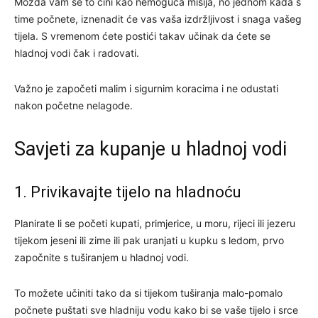
Možda vam se to čini kao nemoguća misija, no jednom kada s
time počnete, iznenadit će vas vaša izdržljivost i snaga vašeg
tijela. S vremenom ćete postići takav učinak da ćete se
hladnoj vodi čak i radovati.
Važno je započeti malim i sigurnim koracima i ne odustati
nakon početne nelagode.
Savjeti za kupanje u hladnoj vodi
1. Privikavajte tijelo na hladnoću
Planirate li se početi kupati, primjerice, u moru, rijeci ili jezeru
tijekom jeseni ili zime ili pak uranjati u kupku s ledom, prvo
započnite s tuširanjem u hladnoj vodi.
To možete učiniti tako da si tijekom tuširanja malo-pomalo
počnete puštati sve hladniju vodu kako bi se vaše tijelo i srce