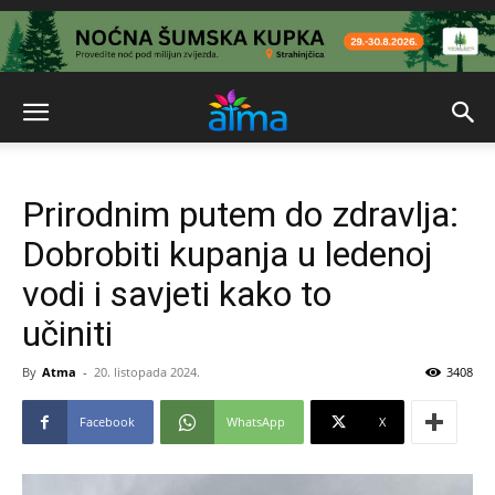
Prirodnim putem do zdravlja:
Dobrobiti kupanja u ledenoj
vodi i savjeti kako to
učiniti
By
Atma
-
20. listopada 2024.
3408
Facebook
WhatsApp
X