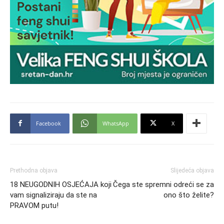
Facebook
WhatsApp
X
Prethodna objava
Slijedeća objava
18 NEUGODNIH OSJEĆAJA koji
Čega ste spremni odreći se za
vam signaliziraju da ste na
ono što želite?
PRAVOM putu!