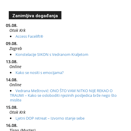
Zanimljiva događanja
05.08.
Otok Krk
Access Facelift®
09.08.
Zagreb
Konstelacije SIKON s Vedranom Kraljetom
13.08.
Online
Kako se nositi s emocijama?
14.08.
Online
Vedrana Meštrović: ONO ŠTO VAM NITKO NIJE REKAO O
TRAUMI – Kako se osloboditi njezinih posljedica brže nego što
mislite
15.08.
Otok Krk
Ljetni DOP retreat – Izvorno stanje sebe
16.08.
Tisno (Murter)