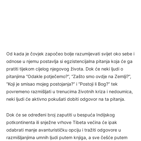
Od kada je čovjek započeo bolje razumijevati svijet oko sebe i
odnose u njemu postavlja si egzistencijalna pitanja koja će ga
pratiti tijekom cijelog njegovog života. Dok će neki ljudi o
pitanjima “Odakle potječemo?”, “Zašto smo ovdje na Zemlji?”,
“Koji je smisao mojeg postojanja?” i “Postoji li Bog?” tek
povremeno razmišljati u trenucima životnih kriza i nedoumica,
neki ljudi će aktivno pokušati dobiti odgovor na ta pitanja.
Dok će se određeni broj zaputiti u bespuća Indijskog
potkontinenta ili snježne vrhove Tibeta većina će ipak
odabrati manje avanturističku opciju i tražiti odgovore u
razmišljanjima umnih ljudi putem knjiga, a sve češće putem