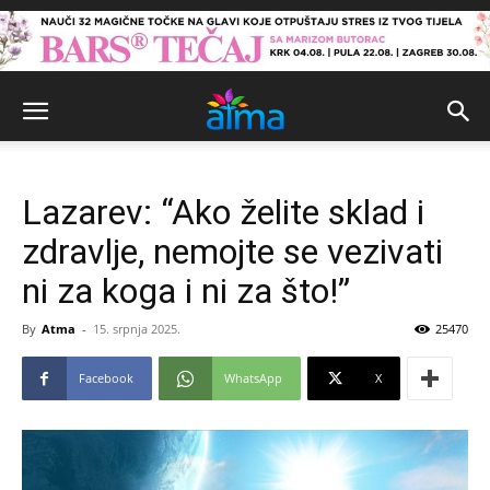
Lazarev: “Ako želite sklad i
zdravlje, nemojte se vezivati
ni za koga i ni za što!”
By
Atma
-
15. srpnja 2025.
25470
Facebook
WhatsApp
X