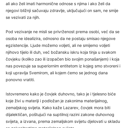
ali ako želi imati harmonične odnose s njima i ako želi da
njegovi bližnji sačuvaju zdravlje, uključujući on sam, ne smije
se vezivati za njih.
Pod vezivanje ne misli se privrženost prema osobi, već da se
osoba ne idealizira, odnosno da ne postaju smisao njegove
egzistencije. Ljude možemo voljeti, ali ne smijemo voljeti
njihovo tijelo ili duh, već božansku iskru koja tinja u svakom
čovjeku (koliko zao ili izopačen bio svojim ponašanjem) i koja
nas povezuje sa superiornim entitetom iz kojeg smo stvoreni i
koji upravlja Svemirom, ali kojem ćemo se jednog dana
ponovno vratiti.
Istovremeno kako je čovjek duhovno, tako je i tjelesno biće
koje živi u materiji i podložan je zakonima materijalnog,
zemaljskog svijeta. Kako kaže Lazarev, čovjek mora biti
dijalektičan, poštujući na suptilnoj razini zakone duhovnog
svijeta, a izvana, prema zemaljskom svijetu djelovati u skladu