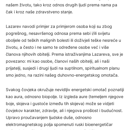
našem životu, tako kroz odnos drugih ljudi prema nama pa
čak i kroz naše zdravstveno stanje.
Lazarev navodi primjer za primjerom osoba koji su zbog
pogrešnog, nesavršenog odnosa prema sebi i/ili svijetu
oboljele od teških malignih bolesti ili doživjeli teške nesreće u
životu, a često i ne samo te određene osobe već i više
članova njihovih obitelji. Prema istraživanjima Lazareva, sve je
povezano: mi kao osobe, članovi naših obitelji, ali i naši
prijatelji, susjedi i drugi ljudi na suptilnom, spiritualnom planu
smo jedno, na razini našeg duhovno-energetskog omotača.
Svakog čovjeka okružuje nevidljiv energetski omotač poznatiji
kao aura, odnosno biopolje. Iz izgleda aure (temeljem njegove
boje, slojeva i gustoće između tih slojeva) može se vidjeti
čovjekov karakter, zdravlje, ali i njegova prošlost i budućnost.
Upravo proučavanjem ljudske duše, odnosno
elektromagnetskog polja spomenuti ruski bioenergetičar