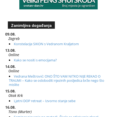
Zanimljiva događanja
09.08.
Zagreb
Konstelacije SIKON s Vedranom Kraljetom
13.08.
Online
Kako se nositi s emocijama?
14.08.
Online
Vedrana Meštrović: ONO ŠTO VAM NITKO NIJE REKAO O
TRAUMI – Kako se osloboditi njezinih posljedica brže nego što
mislite
15.08.
Otok Krk
Ljetni DOP retreat – Izvorno stanje sebe
16.08.
Tisno (Murter)
Seminar pjevanja po metodi „Škole za otkrivanje glasa“