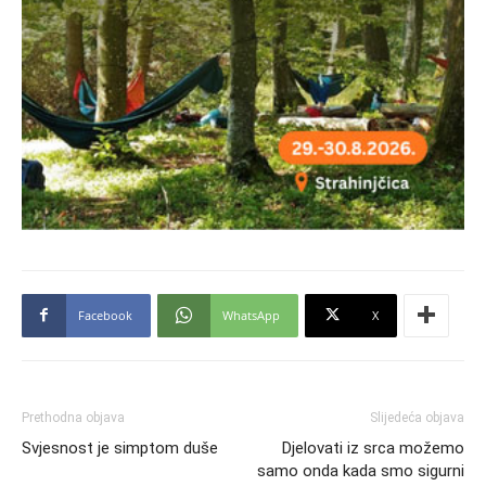
Facebook
WhatsApp
X
Prethodna objava
Slijedeća objava
Svjesnost je simptom duše
Djelovati iz srca možemo
samo onda kada smo sigurni