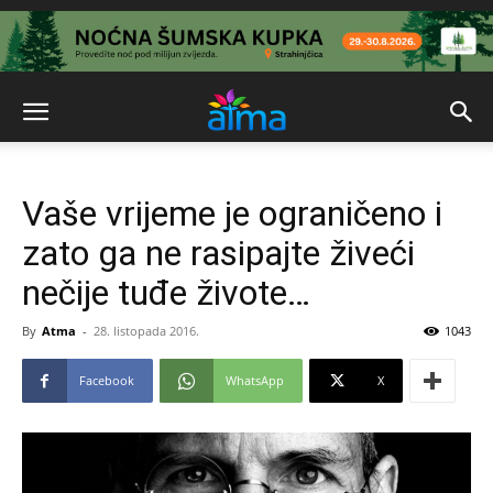
Vaše vrijeme je ograničeno i
zato ga ne rasipajte živeći
nečije tuđe živote…
By
Atma
-
28. listopada 2016.
1043
Facebook
WhatsApp
X