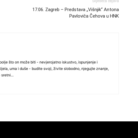
Slijedeća objava
24
17.06. Zagreb – Predstava „Višnjik“ Antona
Pavloviča Čehova u HNK
26
olje što on može biti - nevjerojatno iskustvo, ispunjenje i
27
ijela, uma i duše - budite svoji, živite slobodno, njegujte znanje,
 sretni...
29
30
31