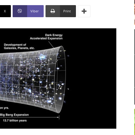
X
Viber
Print