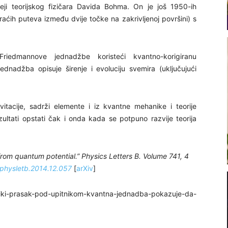
eji teorijskog fizičara Davida Bohma. On je još 1950-ih
kraćih puteva između dvije točke na zakrivljenoj površini) s
riedmannove jednadžbe koristeći kvantno-korigiranu
nadžba opisuje širenje i evoluciju svemira (uključujući
vitacije, sadrži elemente i iz kvantne mehanike i teorije
ezultati opstati čak i onda kada se potpuno razvije teorija
om quantum potential.” Physics Letters B. Volume 741, 4
.physletb.2014.12.057
[
arXiv
]
liki-prasak-pod-upitnikom-kvantna-jednadba-pokazuje-da-