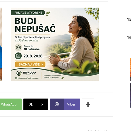
15
16
20
21
22
WhatsApp
X
Viber
23