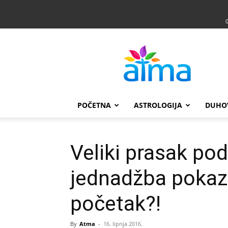
Atma
POČETNA
ASTROLOGIJA
DUHO
Veliki prasak po
jednadžba pokaz
početak?!
By
Atma
-
16. lipnja 2016.