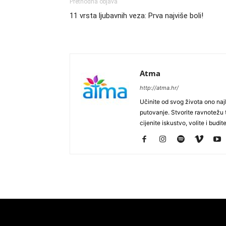
Prethodna objava
11 vrsta ljubavnih veza: Prva najviše boli!
Atma
http://atma.hr/
Učinite od svog života ono najb
putovanje. Stvorite ravnotežu t
cijenite iskustvo, volite i budite