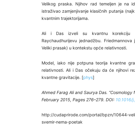
Velikog praska. Njihov rad temeljen je na id
istraživao zamjenjivanje klasičnih putanja (naj
kvantnim trajektorijama.
Ali i Das izveli su kvantnu korekciju F
Raychaudhurijevu jednadžbu. Friedmannova jed
Veliki prasak) u kontekstu opće relativnosti.
Model, iako nije potpuna teorija kvantne gra
relativnosti. Ali i Das očekuju da će njihovi r
kvantne gravitacije. [
phys
]
Ahmed Farag Ali and Saurya Das. “Cosmology fr
February 2015, Pages 276–279. DOI:
10.1016/j
http://cudaprirode.com/portal/bpzn/10644-ve
svemir-nema-poetak