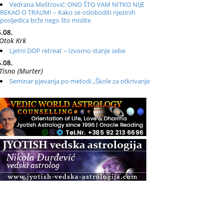
Vedrana Meštrović: ONO ŠTO VAM NITKO NIJE
REKAO O TRAUMI – Kako se osloboditi njezinih
posljedica brže nego što mislite
.08.
Otok Krk
Ljetni DOP retreat – Izvorno stanje sebe
.08.
Tisno (Murter)
Seminar pjevanja po metodi „Škole za otkrivanje
glasa“
.08.
Online
Radionica: Pomagači iz drugih dimenzija Online –
otvoreno za sve
.08.
Zagreb+Online
Osnovni ThetaHealing® tečaj, Zagreb i Online
.08.
Pula
Access BARS®, otpusti stres
.08.
Pula
Access Energetski Facelift®