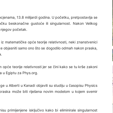
cjenama, 13.8 milijardi godina. U početku, pretpostavlja se
točku beskonačne gustoće ili singularnost. Nakon Velikog
a njegov početak.
 iz matematičke opće teorije relativnosti, neki znanstvenici
že objasniti samo ono što se dogodilo odmah nakon praska,
a.
 opće teorije relativnosti jer se čini kako se tu krše zakoni
a u Egiptu za Phys.org.
ge u Alberti u Kanadi objavili su studiju u časopisu Physics
g praska može biti riješena novim modelom u kojem svemir
isu primijenjene isključivo kako bi eliminirale singularnost