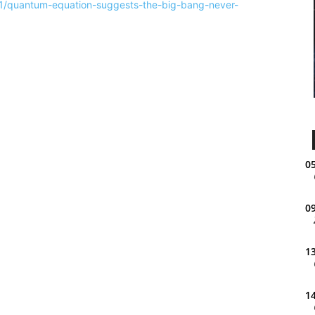
/11/quantum-equation-suggests-the-big-bang-never-
05
09
13
14