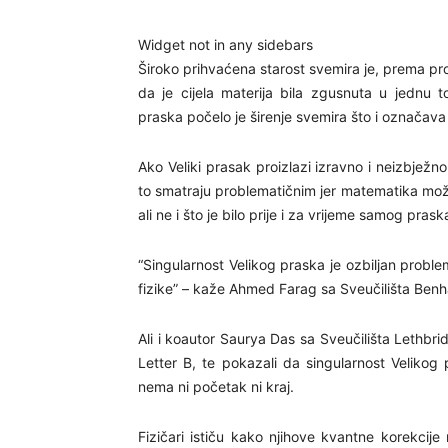
Widget not in any sidebars
Široko prihvaćena starost svemira je, prema pro
da je cijela materija bila zgusnuta u jednu 
praska počelo je širenje svemira što i označav
Ako Veliki prasak proizlazi izravno i neizbježno
to smatraju problematičnim jer matematika mo
ali ne i što je bilo prije i za vrijeme samog prask
“Singularnost Velikog praska je ozbiljan problem
fizike” – kaže Ahmed Farag sa Sveučilišta Benh
Ali i koautor Saurya Das sa Sveučilišta Lethbrid
Letter B, te pokazali da singularnost Veliko
nema ni početak ni kraj.
Fizičari ističu kako njihove kvantne korekcije n