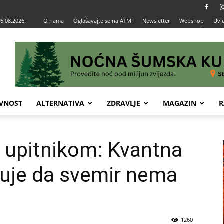
06.08.2026.
O nama
Oglašavajte se na ATMI
Newsletter
Webshop
Uvje
VNOST
ALTERNATIVA
ZDRAVLJE
MAGAZIN
R
d upitnikom: Kvantna
uje da svemir nema
1260