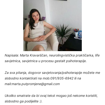
Napisala: Marta Kravarščan, neurolingvistička praktičarka, life
savjetnica, savjetnica u procesu gestalt psihoterapije.
Za sva pitanja, dogovor savjetovanja/psihoterapije možete me
slobodno kontaktirati na mob:091/935-6942 ili na
mail:
marta.putpromjene@gmail.com
Ukoliko smatrate da bi ovaj tekst mogao još nekome koristiti,
slobodno ga podijelite :).