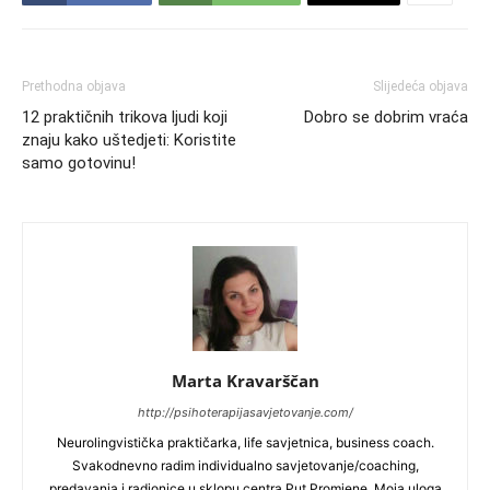
Prethodna objava
Slijedeća objava
12 praktičnih trikova ljudi koji
Dobro se dobrim vraća
znaju kako uštedjeti: Koristite
samo gotovinu!
Marta Kravarščan
http://psihoterapijasavjetovanje.com/
Neurolingvistička praktičarka, life savjetnica, business coach.
Svakodnevno radim individualno savjetovanje/coaching,
predavanja i radionice u sklopu centra Put Promjene. Moja uloga