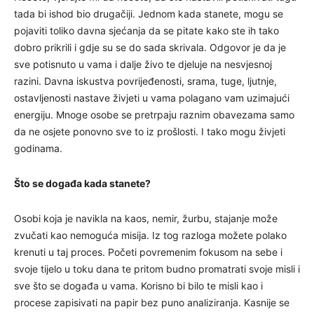
tada bi ishod bio drugačiji. Jednom kada stanete, mogu se
pojaviti toliko davna sjećanja da se pitate kako ste ih tako
dobro prikrili i gdje su se do sada skrivala. Odgovor je da je
sve potisnuto u vama i dalje živo te djeluje na nesvjesnoj
razini. Davna iskustva povrijeđenosti, srama, tuge, ljutnje,
ostavljenosti nastave živjeti u vama polagano vam uzimajući
energiju. Mnoge osobe se pretrpaju raznim obavezama samo
da ne osjete ponovno sve to iz prošlosti. I tako mogu živjeti
godinama.
Što se događa kada stanete?
Osobi koja je navikla na kaos, nemir, žurbu, stajanje može
zvučati kao nemoguća misija. Iz tog razloga možete polako
krenuti u taj proces. Početi povremenim fokusom na sebe i
svoje tijelo u toku dana te pritom budno promatrati svoje misli i
sve što se događa u vama. Korisno bi bilo te misli kao i
procese zapisivati na papir bez puno analiziranja. Kasnije se