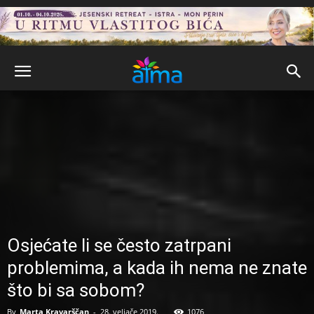
Osjećate li se često zatrpani
problemima, a kada ih nema ne znate
što bi sa sobom?
By
Marta Kravarščan
-
28. veljače 2019.
1076