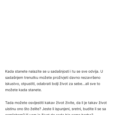
Kada stanete nalazite se u sadašnjosti i tu se sve odvija. U
sadašnjem trenutku možete proživjeti davno nezavršeno
iskustvo, otpustiti, odabrati bolji život za sebe…ali sve to
možete kada stanete.
Tada možete osvijestiti kakav život živite, da li je takav život
uistinu ono što želite? Jeste li ispunjeni, sretni, budite li se sa
osmijehom? Ili vam je život do sada bio samo borba?