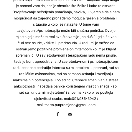
je pomoći vam da jasnije shvatite što želite i kako to ostvariti.
Osvještavanje neželjenih ponašanja, navika, i uvjerenja daje nam
mogućnost da zajedno pronađemo moguća rješenja problema ili
situacije u kojoj se nalazite. U tome vam
savjetovanje/psihoterapija može biti snažna podrška. Ovo je
mjesto gdje možete reći sve što vam je „na duši“ i gdje će vas
čuti bez osude, kritike ili predrasuda. U radu mi je važno da
ostvarujemo pozitivne promjene onim tempom kojim je klijent
spreman ići. U savjetodavnom i terapijskom radu nema prisile,
tada je kontraproduktivna. U savjetodavnom i psihoterapijskom
radu posebno područje interesa su mi problemi u prehrani, rad sa
različitim ovisnostima, rad na samopouzdanju i razvijanju
maksimalnih potencijala u pojedincu, tehnike smanjivanja stresa,
anksioznosti i napadaja panike korištenjem vlastitih snaga kao i
rad sa „unutarnjim djetetom“ i snovima kako bi se postigla
cjelovitost osobe. mob:091/935-6942 /
mail:
marta.putpromjene@gmail.com