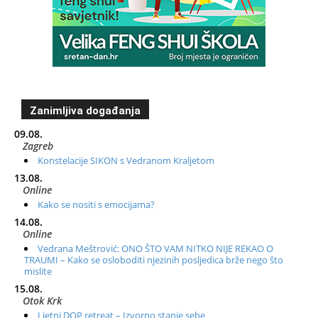
Zanimljiva događanja
09.08.
Zagreb
Konstelacije SIKON s Vedranom Kraljetom
13.08.
Online
Kako se nositi s emocijama?
14.08.
Online
Vedrana Meštrović: ONO ŠTO VAM NITKO NIJE REKAO O
TRAUMI – Kako se osloboditi njezinih posljedica brže nego što
mislite
15.08.
Otok Krk
Ljetni DOP retreat – Izvorno stanje sebe