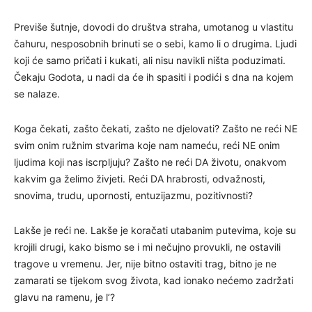
Previše šutnje, dovodi do društva straha, umotanog u vlastitu
čahuru, nesposobnih brinuti se o sebi, kamo li o drugima. Ljudi
koji će samo pričati i kukati, ali nisu navikli ništa poduzimati.
Čekaju Godota, u nadi da će ih spasiti i podići s dna na kojem
se nalaze.
Koga čekati, zašto čekati, zašto ne djelovati? Zašto ne reći NE
svim onim ružnim stvarima koje nam nameću, reći NE onim
ljudima koji nas iscrpljuju? Zašto ne reći DA životu, onakvom
kakvim ga želimo živjeti. Reći DA hrabrosti, odvažnosti,
snovima, trudu, upornosti, entuzijazmu, pozitivnosti?
Lakše je reći ne. Lakše je koračati utabanim putevima, koje su
krojili drugi, kako bismo se i mi nečujno provukli, ne ostavili
tragove u vremenu. Jer, nije bitno ostaviti trag, bitno je ne
zamarati se tijekom svog života, kad ionako nećemo zadržati
glavu na ramenu, je l’?