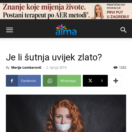
Je li šutnja uvijek zlato?
By
Marija Lombarović
-
2. lipnja 2019.
1252
Facebook
WhatsApp
X