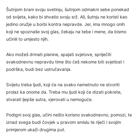
Šutnjom brani svoju svetinju, šutnjom odmakni sebe ponekad
od svijeta, kako bi shvatio svoju srž. Ali, šutnju ne koristi kao
jedino oružje u borbi kontra nepravde. Jer, ima mnogo onih
koji ne spoznaše svoj glas, čekaju na tebe i mene, da bismo
učinili to umjesto njih.
Ako možeš drmati planine, spajati svjetove, spriječiti
svakodnevnu nepravdu time što ćeš nekome biti svjetlost i
podrška, budi bez ustručavanja.
Svijetu treba ljudi, koji će na svako nametnuto ne stvoriti
prolaz ka onome da. Treba mu ljudi koji će dizati pokrete,
stvarati ljepše sutra, vjerovati u nemoguće.
Podigni svoj glas, učini nešto korisno svakodnevno, pomozi, te
iznad svega budi čovjek u pravom smislu te riječi i svojim
primjerom ukaži drugima put.