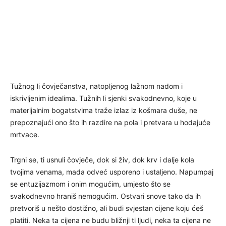
Tužnog li čovječanstva, natopljenog lažnom nadom i
iskrivljenim idealima. Tužnih li sjenki svakodnevno, koje u
materijalnim bogatstvima traže izlaz iz košmara duše, ne
prepoznajući ono što ih razdire na pola i pretvara u hodajuće
mrtvace.
Trgni se, ti usnuli čovječe, dok si živ, dok krv i dalje kola
tvojima venama, mada odveć usporeno i ustaljeno. Napumpaj
se entuzijazmom i onim mogućim, umjesto što se
svakodnevno hraniš nemogućim. Ostvari snove tako da ih
pretvoriš u nešto dostižno, ali budi svjestan cijene koju ćeš
platiti. Neka ta cijena ne budu bližnji ti ljudi, neka ta cijena ne