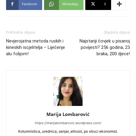
Facebook
WhatsApp
X
Prethodna objava
Slijedeća objava
Nevjerojatna metoda ruskih i
Najstariji čovjek u pisanoj
kineskih iscjelitelja – Liječenje
povijesti? 256 godina, 23
alu folijom!
braka, 200 djece!
Marija Lombarović
https://marijalombarovic.wordpress.com/
Kolumnistica, urednica, sanjar, altruist, po struci ekonomist.