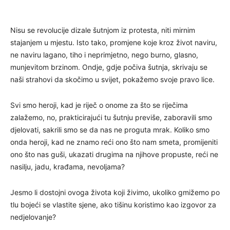
Nisu se revolucije dizale šutnjom iz protesta, niti mirnim
stajanjem u mjestu. Isto tako, promjene koje kroz život naviru,
ne naviru lagano, tiho i neprimjetno, nego burno, glasno,
munjevitom brzinom. Ondje, gdje počiva šutnja, skrivaju se
naši strahovi da skočimo u svijet, pokažemo svoje pravo lice.
Svi smo heroji, kad je riječ o onome za što se riječima
zalažemo, no, prakticirajući tu šutnju previše, zaboravili smo
djelovati, sakrili smo se da nas ne proguta mrak. Koliko smo
onda heroji, kad ne znamo reći ono što nam smeta, promijeniti
ono što nas guši, ukazati drugima na njihove propuste, reći ne
nasilju, jadu, krađama, nevoljama?
Jesmo li dostojni ovoga života koji živimo, ukoliko gmižemo po
tlu bojeći se vlastite sjene, ako tišinu koristimo kao izgovor za
nedjelovanje?