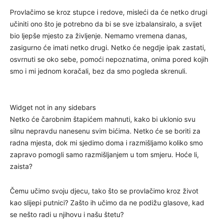
Provlačimo se kroz stupce i redove, misleći da će netko drugi
učiniti ono što je potrebno da bi se sve izbalansiralo, a svijet
bio ljepše mjesto za življenje. Nemamo vremena danas,
zasigurno će imati netko drugi. Netko će negdje ipak zastati,
osvrnuti se oko sebe, pomoći nepoznatima, onima pored kojih
smo i mi jednom koračali, bez da smo pogleda skrenuli.
Widget not in any sidebars
Netko će čarobnim štapićem mahnuti, kako bi uklonio svu
silnu nepravdu nanesenu svim bićima. Netko će se boriti za
radna mjesta, dok mi sjedimo doma i razmišljamo koliko smo
zapravo pomogli samo razmišljanjem u tom smjeru. Hoće li,
zaista?
Čemu učimo svoju djecu, tako što se provlačimo kroz život
kao slijepi putnici? Zašto ih učimo da ne podižu glasove, kad
se nešto radi u njihovu i našu štetu?