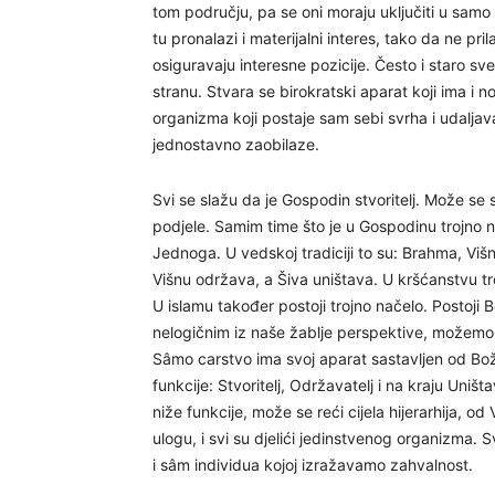
tom području, pa se oni moraju uključiti u samo 
tu pronalazi i materijalni interes, tako da ne pr
osiguravaju interesne pozicije. Često i staro sv
stranu. Stvara se birokratski aparat koji ima i
organizma koji postaje sam sebi svrha i udaljava
jednostavno zaobilaze.
Svi se slažu da je Gospodin stvoritelj. Može se s
podjele. Samim time što je u Gospodinu trojno na
Jednoga. U vedskoj tradiciji to su: Brahma, Viš
Višnu održava, a Šiva uništava. U kršćanstvu tr
U islamu također postoji trojno načelo. Postoji
nelogičnim iz naše žablje perspektive, možemo s
Sâmo carstvo ima svoj aparat sastavljen od Bož
funkcije: Stvoritelj, Održavatelj i na kraju Uništ
niže funkcije, može se reći cijela hijerarhija, 
ulogu, i svi su djelići jedinstvenog organizma. 
i sâm individua kojoj izražavamo zahvalnost.