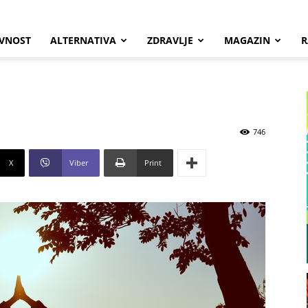
VNOST
ALTERNATIVA
ZDRAVLJE
MAGAZIN
R
746
X
Viber
Print