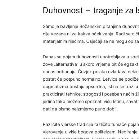
Duhovnost – traganje za 
Sâmo je bavljenje Božanskim pitanjima duhovnos
nije vezana ni za kakva očekivanja. Radi se o čis
materijalnim riječima. Osjećaji se ne mogu opisat
Danas se pojam duhovnosti upotrebljava u speku
zove „alternativa“ u skoro vrijeme bit će egzaktn
danas odbacuju. Čovjek polako ovladava nekim 
postat će potpuno normalno. Letvica se podiže,
dogmatizma postaju apsurdna, Istina se traži u 
prakticirati tehnike, strogosti i poseban način ž
jedino tako možemo spoznati višu Istinu, shvat
dati da bismo neizmjerno puno dobili.
Različite vjerske tradicije različito tumače p
vjerovanje u više bogova politeizam. Negiranje 