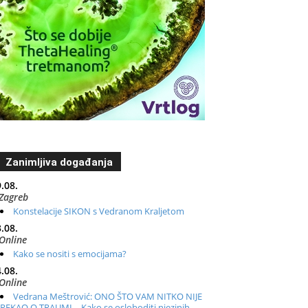
Zanimljiva događanja
.08.
Zagreb
Konstelacije SIKON s Vedranom Kraljetom
.08.
Online
Kako se nositi s emocijama?
.08.
Online
Vedrana Meštrović: ONO ŠTO VAM NITKO NIJE
REKAO O TRAUMI – Kako se osloboditi njezinih