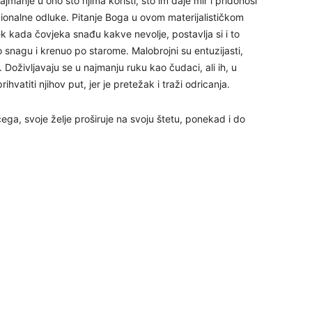
ajmanje u ono što njima koristi, što im daje mir i pridonosi
cionalne odluke. Pitanje Boga u ovom materijalističkom
ek kada čovjeka snađu kakve nevolje, postavlja si i to
24
ao snagu i krenuo po starome. Malobrojni su entuzijasti,
a. Doživljavaju se u najmanju ruku kao čudaci, ali ih, u
hvatiti njihov put, jer je pretežak i traži odricanja.
ičega, svoje želje proširuje na svoju štetu, ponekad i do
25
26
27
29