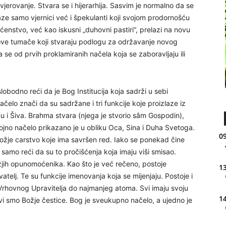
vjerovanje. Stvara se i hijerarhija. Sasvim je normalno da se
ilaze samo vjernici već i špekulanti koji svojom prodornošću
ećenstvo, već kao iskusni „duhovni pastiri“, prelazi na novu
 nove tumače koji stvaraju podlogu za održavanje novog
 se od prvih proklamiranih načela koja se zaboravljaju ili
lobodno reći da je Bog Institucija koja sadrži u sebi
čelo znači da su sadržane i tri funkcije koje proizlaze iz
nu i Šiva. Brahma stvara (njega je stvorio sâm Gospodin),
ojno načelo prikazano je u obliku Oca, Sina i Duha Svetoga.
09
 Božje carstvo koje ima savršen red. Iako se ponekad čine
amo reći da su to pročišćenja koja imaju viši smisao.
jih opunomoćenika. Kao što je već rečeno, postoje
13
avatelj. Te su funkcije imenovanja koja se mijenjaju. Postoje i
od Vrhovnog Upravitelja do najmanjeg atoma. Svi imaju svoju
14
Svi smo Božje čestice. Bog je sveukupno načelo, a ujedno je