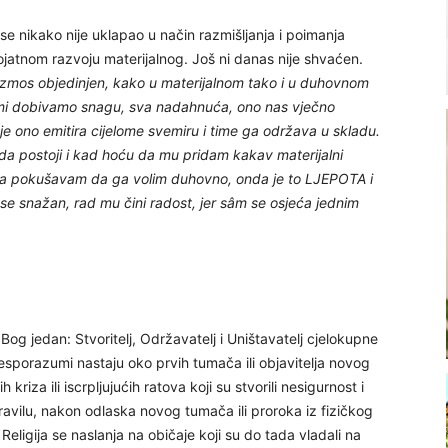
 se nikako nije uklapao u način razmišljanja i poimanja
erojatnom razvoju materijalnog. Još ni danas nije shvaćen.
kozmos objedinjen, kako u materijalnom tako i u duhovnom
 mi dobivamo snagu, sva nadahnuća, ono nas vječno
oje ono emitira cijelome svemiru i time ga održava u skladu.
 da postoji i kad hoću da mu pridam kakav materijalni
ada pokušavam da ga volim duhovno, onda je to LJEPOTA i
se snažan, rad mu čini radost, jer sâm se osjeća jednim
e Bog jedan: Stvoritelj, Održavatelj i Uništavatelj cjelokupne
sporazumi nastaju oko prvih tumača ili objavitelja novog
 kriza ili iscrpljujućih ratova koji su stvorili nesigurnost i
avilu, nakon odlaska novog tumača ili proroka iz fizičkog
 Religija se naslanja na običaje koji su do tada vladali na