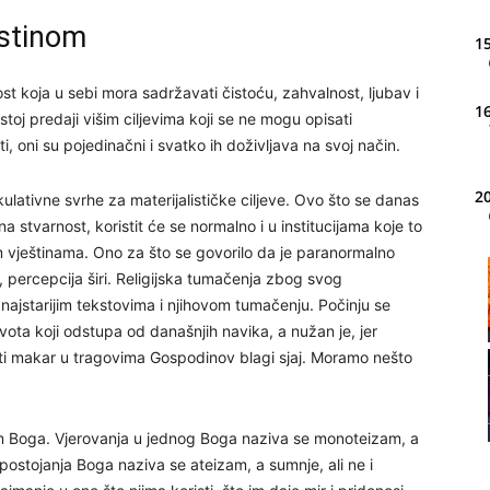
Istinom
15
t koja u sebi mora sadržavati čistoću, zahvalnost, ljubav i
16
toj predaji višim ciljevima koji se ne mogu opisati
i, oni su pojedinačni i svatko ih doživljava na svoj način.
20
lativne svrhe za materijalističke ciljeve. Ovo što se danas
a stvarnost, koristit će se normalno i u institucijama koje to
vještinama. Ono za što se govorilo da je paranormalno
 percepcija širi. Religijska tumačenja zbog svog
21
najstarijim tekstovima i njihovom tumačenju. Počinju se
ivota koji odstupa od današnjih navika, a nužan je, jer
22
iti makar u tragovima Gospodinov blagi sjaj. Moramo nešto
ojam Boga. Vjerovanja u jednog Boga naziva se monoteizam, a
postojanja Boga naziva se ateizam, a sumnje, ali ne i
23