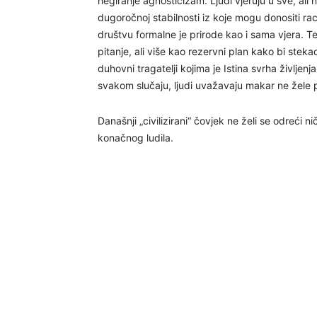
negiranje agnosticizam. Ljudi vjeruju u sve, ali n
dugoročnoj stabilnosti iz koje mogu donositi ra
društvu formalne je prirode kao i sama vjera. T
pitanje, ali više kao rezervni plan kako bi stek
duhovni tragatelji kojima je Istina svrha življenj
svakom slučaju, ljudi uvažavaju makar ne žele pri
Današnji „civilizirani“ čovjek ne želi se odreći n
konačnog ludila.