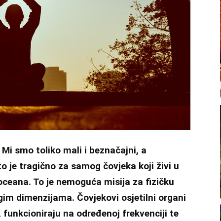
 Mi smo toliko mali i beznačajni, a
to je tragično za samog čovjeka koji živi u
 oceana. To je nemoguća misija za fizičku
ugim dimenzijama. Čovjekovi osjetilni organi
h, funkcioniraju na određenoj frekvenciji te