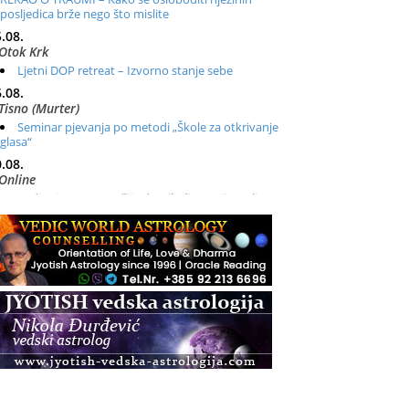
posljedica brže nego što mislite
.08.
Otok Krk
Ljetni DOP retreat – Izvorno stanje sebe
.08.
Tisno (Murter)
Seminar pjevanja po metodi „Škole za otkrivanje
glasa“
.08.
Online
Radionica: Pomagači iz drugih dimenzija Online –
otvoreno za sve
.08.
Zagreb+Online
Osnovni ThetaHealing® tečaj, Zagreb i Online
.08.
Zagreb
Osnovna radionica za izscjeljivanje pranom (Basic
Pranic Healing course)
Pula
Access BARS®, otpusti stres
.08.