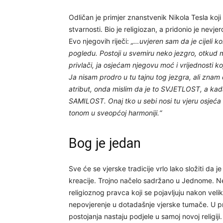
Odličan je primjer znanstvenik Nikola Tesla koji
stvarnosti. Bio je religiozan, a pridonio je nevj
Evo njegovih riječi:
„…uvjeren sam da je cijeli 
pogledu. Postoji u svemiru neko jezgro, otkud
privlači, ja osjećam njegovu moć i vrijednosti k
Ja nisam prodro u tu tajnu tog jezgra, ali znam
atribut, onda mislim da je to SVJETLOST, a k
SAMILOST. Onaj tko u sebi nosi tu vjeru osjeća 
tonom u sveopćoj harmoniji.“
Bog je jedan
Sve će se vjerske tradicije vrlo lako složiti da j
kreacije. Trojno načelo sadržano u Jednome. Ne
religioznog pravca koji se pojavljuju nakon velikih
nepovjerenje u dotadašnje vjerske tumače. U pr
postojanja nastaju podjele u samoj novoj religiji.