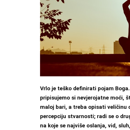
Vrlo je teško definirati pojam Boga.
pripisujemo si nevjerojatne moći, š
maloj bari, a treba opisati veličinu
percepciju stvarnosti; radi se o dr
na koje se najviše oslanja, vid, slu