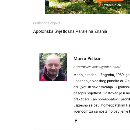
Prethodna objava
Apolonska Svjetlosna Paralelna Znanja
Mario Piškur
http://www.vedskijyotish.com/
Mario je rođen u Zagrebu, 1969. go
upoznao je vedskog pandita dr. Chan
drži jyotish savjetovanja. U jyotis
časopis Svjetlost. Gostovao je u nek
praktičari. Kao homeopatski liječn
uspješno se bavi homeopatskim lij
licencom za samostalno bavljenje ho