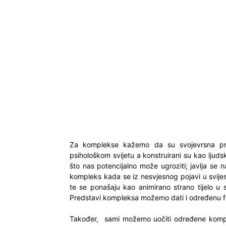
Za komplekse kažemo da su svojevrsna preds
psihološkom svijetu a konstruirani su kao ljuds
što nas potencijalno može ugroziti; javlja se 
kompleks kada se iz nesvjesnog pojavi u svije
te se ponašaju kao animirano strano tijelo u s
Predstavi kompleksa možemo dati i određenu for
Također, sami možemo uočiti određene komplek