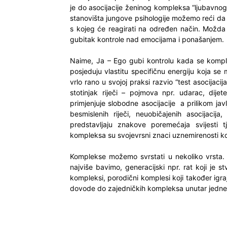
je do asocijacije ženinog kompleksa “ljubavnog 
stanovišta jungove psihologije možemo reći da 
s kojeg će reagirati na određen način. Možda 
gubitak kontrole nad emocijama i ponašanjem.
Naime, Ja – Ego gubi kontrolu kada se komple
posjeduju vlastitu specifičnu energiju koja se 
vrlo rano u svojoj praksi razvio “test asocijacij
stotinjak riječi – pojmova npr. udarac, dij
primjenjuje slobodne asocijacije a prilikom javl
besmislenih riječi, neuobičajenih asocijacij
predstavljaju znakove poremećaja svijesti
kompleksa su svojevrsni znaci uznemirenosti koji
Komplekse možemo svrstati u nekoliko vrsta. 
najviše bavimo, generacijski npr. rat koji je s
kompleksi, porodični komplesi koji također igra
dovode do zajedničkih kompleksa unutar jedne