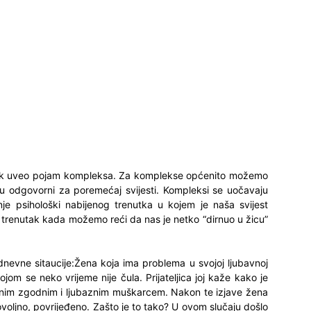
ječnik uveo pojam kompleksa. Za komplekse općenito možemo
 su odgovorni za poremećaj svijesti. Kompleksi se uočavaju
je psihološki nabijenog trenutka u kojem je naša svijest
trenutak kada možemo reći da nas je netko “dirnuo u žicu”
nevne sitaucije:Žena koja ima problema u svojoj ljubavnoj
ojom se neko vrijeme nije čula. Prijateljica joj kaže kako je
nim zgodnim i ljubaznim muškarcem. Nakon te izjave žena
voljno, povrijeđeno. Zašto je to tako? U ovom slučaju došlo