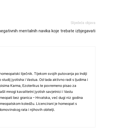
Slijedeća objava
egativnih mentalnih navika koje trebate izbjegavati
omeopatski liječnik. Tijekom svojih putovanja po Indiji
udij jyotisha i Vastua. Od tada aktivno radi s ljudima i
asopisima Karma, Ezoterikus te povremeno pisao za
šli mnogi kavalitetni jyotish savjetnici i Vastu
meopati bez granica – Hrvatska, već dugi niz godina
homeopatskom koledžu. Licencirani je homeopat s
movinskog rata i njihovih obitelji.