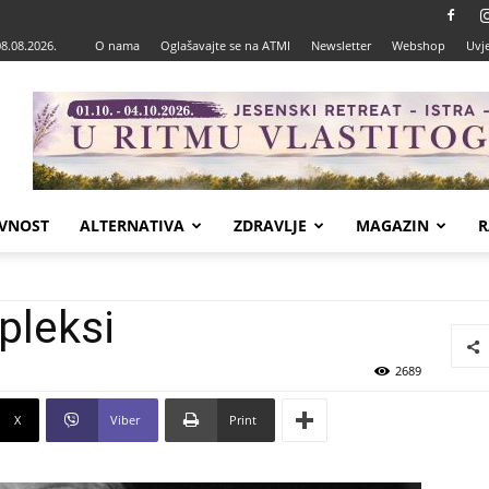
08.08.2026.
O nama
Oglašavajte se na ATMI
Newsletter
Webshop
Uvje
VNOST
ALTERNATIVA
ZDRAVLJE
MAGAZIN
R
pleksi
2689
X
Viber
Print