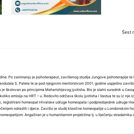
Šest n
dine. Po zanimanju je psihoterapeut, završenog studija Jungove psihoterapije te h
dulala S. Patela te je pod njegovim mentorstvom 2001. godine uspješno završio st
hu je školovan po principima Maharishijevog jyotisha. Bio je stalni suradnik u č
oliko emisija na HRT – u. Redovito održava školu jyotisha i Vastua te su iz nje iza
ik, registrirani homeopat Hrvatske udruge homeopata i podpredsjednik udruge Ho
ečenjem odraslih i djece. Završio je studij klasične homeopatije u Londonskom 
meopatijom. Angažiran je u humanitarnim projektima tj. u liječenju stradalnika do