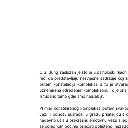
C.G. Jung zaslužan je što je u psihološki ri
reći da predstavljaju nesvjesne sadržaje koji
putem konstelacija kompleksa a to je stvaran
uznemirena određenim kompleksom. To je onaj 
ili “udario tamo gdje smo najslabiji”.
Primjer konsteliranog kompleksa putem svakod
vezi ili odnosu susreće u gradu prijateljicu s k
nedavno ušla u prekrasnu emotivnu vezu s jed
se odjednom počinje osjećati potišteno, nezado