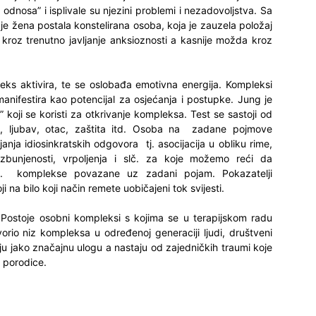
odnosa” i isplivale su njezini problemi i nezadovoljstva. Sa
je žena postala konstelirana osoba, koja je zauzela položaj
kroz trenutno javljanje anksioznosti a kasnije možda kroz
ks aktivira, te se oslobađa emotivna energija. Kompleksi
manifestira kao potencijal za osjećanja i postupke. Jung je
a” koji se koristi za otkrivanje kompleksa. Test se sastoji od
ete, ljubav, otac, zaštita itd. Osoba na zadane pojmove
janja idiosinkratskih odgovora tj. asocijacija u obliku rime,
a, zbunjenosti, vrpoljenja i slč. za koje možemo reći da
 tj. komplekse povazane uz zadani pojam. Pokazatelji
 na bilo koji način remete uobičajeni tok svijesti.
Postoje osobni kompleksi s kojima se u terapijskom radu
tvorio niz kompleksa u određenoj generaciji ljudi, društveni
ju jako značajnu ulogu a nastaju od zajedničkih traumi koje
 porodice.