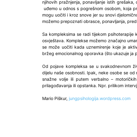
njihovih pražnjenja, ponavljanje istih grešaka, 
uđemo u odnos s pogrešnom osobom, koja preds
mogu uočiti i kroz snove jer su snovi djelomi
možemo prepoznati obrasce, ponavljanja, pred
Sa kompleksima se radi tijekom psihoterapije k
osvještava. Komplekse možemo značajno umanji
se može uočiti kada uznemirenje koje je aktiv
bržeg emocionalnog oporavka (što ukazuje ja 
Od pojave kompleksa se u svakodnevnom živo
dijelu naše osobnosti. Ipak, neke osobe se od 
snažne volje ili putem verbalno – motorički
prilagođavanja ili opstanka. Npr. prilikom inter
Mario Piškur,
jungpsihologija.wordpress.com