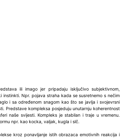
tava ili imago jer pripadaju isključivo subjektivnom,
ki instinkti. Npr. pojava straha kada se susretnemo s nečim
naglo i sa određenom snagom kao što se javlja i svojevrsni
sti. Predstave kompleksa posjeduju unutarnju koherentnost
feri naše svijesti. Kompleks je stabilan i traje u vremenu.
mu npr. kao kocka, valjak, kugla i slč.
se kroz ponavljanje istih obrazaca emotivnih reakcija i