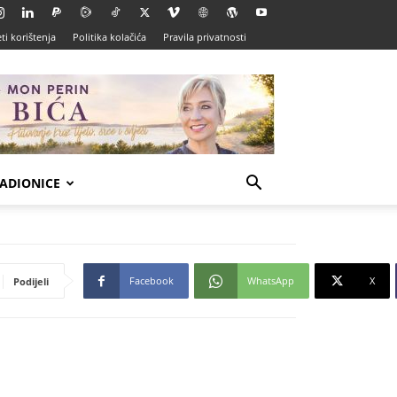
ti korištenja
Politika kolačića
Pravila privatnosti
ADIONICE
Facebook
WhatsApp
X
Podijeli