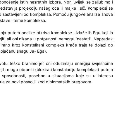
donošenje istih nesretnih izbora. Npr. uvijek se zaljubimo i
tavlja projekciju našeg oca ili majke i slč. Kompleksi se
čno sastavljeni od kompleksa. Pomoću jungove analize snova
stave i teme kompleksa.
oja putem analize otkriva komplekse i izlaže ih Egu koji ih
ti ali oni nikada u potpunosti nemogu “nestati”. Napredak
irano kroz konstelirani kompleks kraće traje te dolazi do
pojačanu snagu Ja- Ega).
tu teško branimo jer oni oduzimaju energiju svijesnome
njih mogu obraniti (blokirati konstalaciju kompleksa) putem
h sposobnosti, posebno u situacijama koje su u interesu
vjua za novi posao ili kod diplomatskih pregovora.