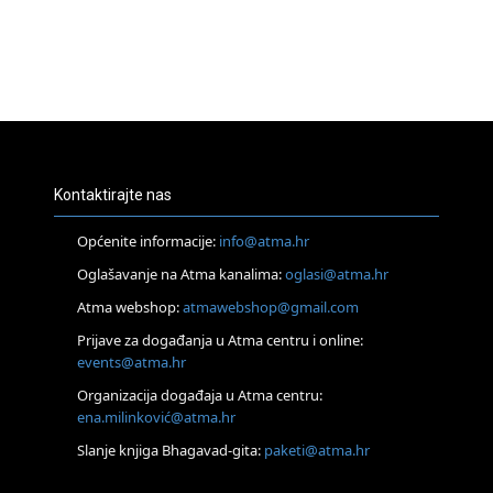
Kontaktirajte nas
Općenite informacije:
info@atma.hr
Oglašavanje na Atma kanalima:
oglasi@atma.hr
Atma webshop:
atmawebshop@gmail.com
Prijave za događanja u Atma centru i online:
events@atma.hr
Organizacija događaja u Atma centru:
ena.milinković@atma.hr
Slanje knjiga Bhagavad-gita:
paketi@atma.hr