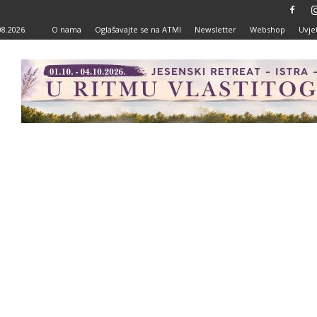
08.2026.
O nama
Oglašavajte se na ATMI
Newsletter
Webshop
Uvjet