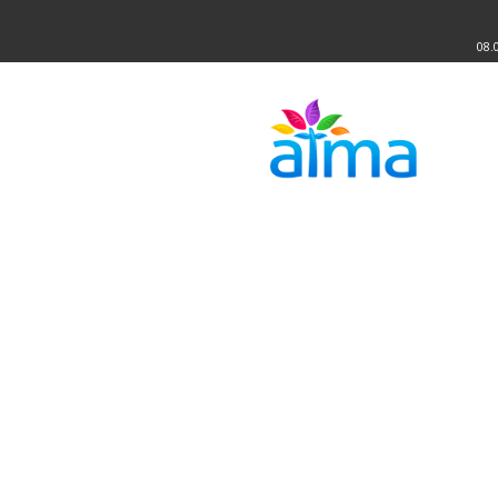
08.
Atma