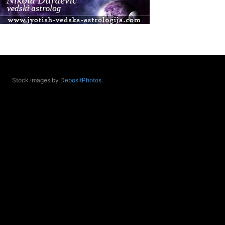
Access BARS®, otpusti stres
.08.
Pula
Access Energetski Facelift®
.08.
Zagreb
Pjesma srca / Zagreb
Online
Stock images by
DepositPhotos
.
Tečaj Višeg Vodstva, razvijanja intuicije i Akaša
zapisa
.08.
Online
Upisi u program Profesionalni hipnoterapeut —
nova generacija kreće 25.08. 2026.
.08.
Online
Postanite Nositelj Vibracije Nove Zemlje
.08.
Visoko
Alemka Dauskardt – Jednodnevna radionica
sistemskih konstelacija
.08.
Zagreb