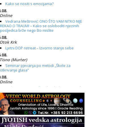
Kako se nositi s emocijama?
.08.
Online
Vedrana Meštrović: ONO ŠTO VAM NITKO NIJE
REKAO O TRAUMI – Kako se osloboditi njezinih
posljedica brže nego što mislite
.08.
Otok Krk
Ljetni DOP retreat – Izvorno stanje sebe
.08.
Tisno (Murter)
Seminar pjevanja po metodi „Škole za
otkrivanje glasa“
.08.
Online
Radionica: Pomagači iz drugih dimenzija Online
– otvoreno za sve
.08.
Zagreb+Online
Osnovni ThetaHealing® tečaj, Zagreb i Online
.08.
Pula