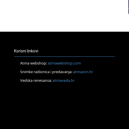
23
24
Korisni linkovi
25
Atma webshop:
atmawebshop.com
Snimke radionica i predavanja:
atmazon.hr
Vedska renesansa:
atmaveda.hr
26
27
29