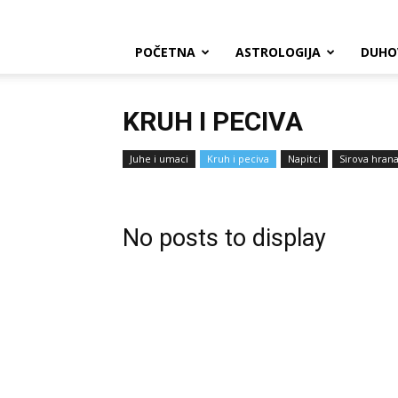
POČETNA
ASTROLOGIJA
DUHO
KRUH I PECIVA
Juhe i umaci
Kruh i peciva
Napitci
Sirova hran
No posts to display