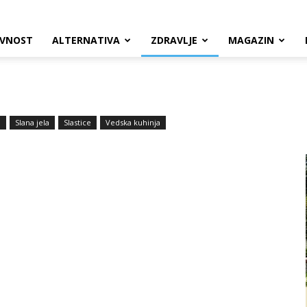
VNOST
ALTERNATIVA
ZDRAVLJE
MAGAZIN
a
Slana jela
Slastice
Vedska kuhinja