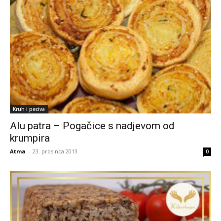
Kruh i peciva
Alu patra – Pogačice s nadjevom od
krumpira
Atma
-
23. prosinca 2013.
0