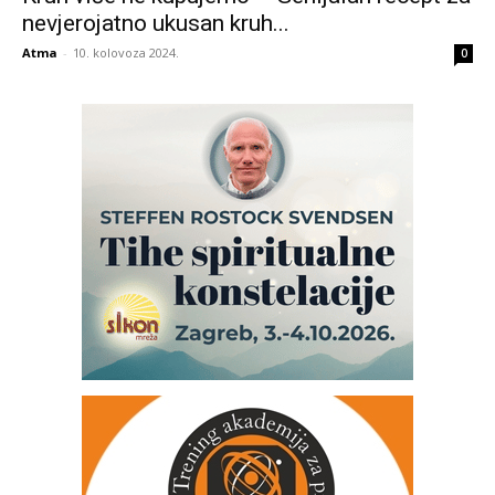
nevjerojatno ukusan kruh...
Atma
-
10. kolovoza 2024.
0