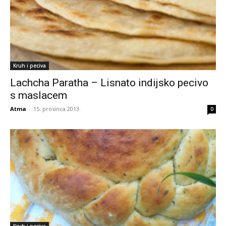
Kruh i peciva
Lachcha Paratha – Lisnato indijsko pecivo
s maslacem
Atma
-
15. prosinca 2013.
0