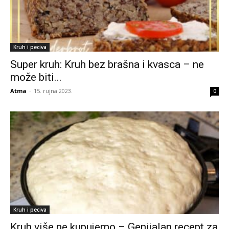
Kruh i peciva
Super kruh: Kruh bez brašna i kvasca – ne
može biti...
Atma
-
15. rujna 2023.
0
Kruh i peciva
Kruh više ne kupujemo – Genijalan recept za