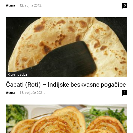
Atma
-
12. rujna 2013.
0
Kruh i peciva
Čapati (Roti) – Indijske beskvasne pogačice
Atma
-
16. veljače 2021.
1