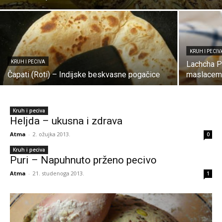
KRUH I PECIV
KRUH I PECIVA
Lachcha Pa
Čapati (Roti) – Indijske beskvasne pogačice
maslace
Kruh i peciva
Heljda – ukusna i zdrava
Atma
-
2. ožujka 2013.
0
Kruh i peciva
Puri – Napuhnuto prženo pecivo
Atma
-
21. studenoga 2013.
1