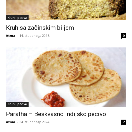
Kruh i peciva
Kruh sa začinskim biljem
Atma
-
14. studenoga 2015.
0
Kruh i peciva
Paratha – Beskvasno indijsko pecivo
Atma
-
24. studenoga 2024.
2