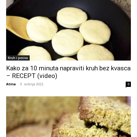
Kruh i peciva
Kako za 10 minuta napraviti kruh bez kvasca
– RECEPT (video)
Atma
-
9. svibnja 2022.
0