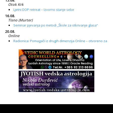
15.08.
Otok Krk
Ljetni DOP retreat – Izvorno stanje sebe
16.08.
Tisno (Murter)
Seminar pjevanja po metodi „Škole za otkrivanje glasa“
20.08.
Online
Radionica: Pomagači iz drugih dimenzija Online – otvoreno za
sve
21.08.
Zagreb+Online
Osnovni ThetaHealing® tečaj, Zagreb i Online
22.08.
Pula
Access BARS®, otpusti stres
23.08.
Pula
Access Energetski Facelift®
24.08.
Zagreb
Pjesma srca / Zagreb