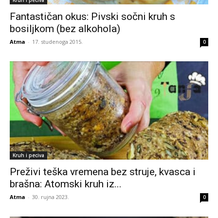
Kruh i peciva
Fantastičan okus: Pivski sočni kruh s
bosiljkom (bez alkohola)
Atma
-
17. studenoga 2015.
0
Kruh i peciva
Preživi teška vremena bez struje, kvasca i
brašna: Atomski kruh iz...
Atma
-
30. rujna 2023.
0