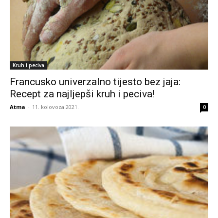
Kruh i peciva
Francusko univerzalno tijesto bez jaja:
Recept za najljepši kruh i peciva!
Atma
-
11. kolovoza 2021.
0