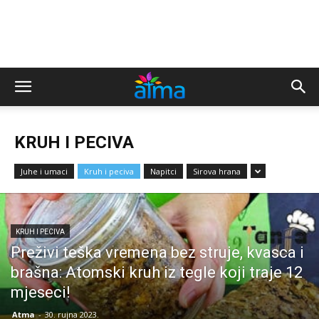
KRUH I PECIVA
Juhe i umaci
Kruh i peciva
Napitci
Sirova hrana
KRUH I PECIVA
Preživi teška vremena bez struje, kvasca i
brašna: Atomski kruh iz tegle koji traje 12
mjeseci!
Atma
-
30. rujna 2023.