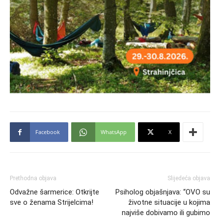
Facebook
WhatsApp
X
Prethodna objava
Slijedeća objava
Odvažne šarmerice: Otkrijte
Psiholog objašnjava: “OVO su
sve o ženama Strijelcima!
životne situacije u kojima
najviše dobivamo ili gubimo