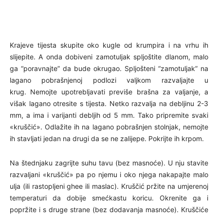
Krajeve tijesta skupite oko kugle od krumpira i na vrhu ih
slijepite. A onda dobiveni zamotuljak spljoštite dlanom, malo
ga “poravnajte” da bude okrugao. Spljošteni “zamotuljak” na
lagano pobrašnjenoj podlozi valjkom razvaljajte u
krug. Nemojte upotrebljavati previše brašna za valjanje, a
višak lagano otresite s tijesta. Netko razvalja na debljinu 2-3
mm, a ima i varijanti debljih od 5 mm. Tako pripremite svaki
«kruščić». Odlažite ih na lagano pobrašnjen stolnjak, nemojte
ih stavljati jedan na drugi da se ne zalijepe. Pokrijte ih krpom.
Na štednjaku zagrijte suhu tavu (bez masnoće). U nju stavite
razvaljani «kruščić» pa po njemu i oko njega nakapajte malo
ulja (ili rastopljeni ghee ili maslac). Kruščić pržite na umjerenoj
temperaturi da dobije smećkastu koricu. Okrenite ga i
popržite i s druge strane (bez dodavanja masnoće). Kruščiće