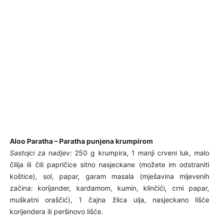
Aloo Paratha – Paratha punjena krumpirom
Sastojci za nadjev:
250 g krumpira, 1 manji crveni luk, malo
čilija ili čili papričice sitno nasjeckane (možete im odstraniti
koštice), sol, papar, garam masala (mješavina mljevenih
začina: korijander, kardamom, kumin, klinčići, crni papar,
muškatni oraščić), 1 čajna žlica ulja, nasjeckano lišće
korijendera ili peršinovo lišće.