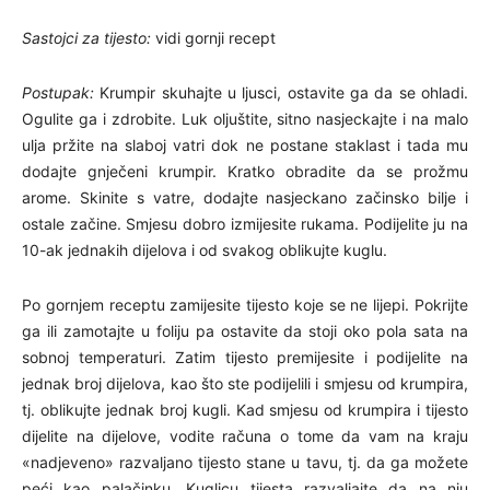
Sastojci za tijesto:
vidi gornji recept
Postupak:
Krumpir skuhajte u ljusci, ostavite ga da se ohladi.
Ogulite ga i zdrobite. Luk oljuštite, sitno nasjeckajte i na malo
ulja pržite na slaboj vatri dok ne postane staklast i tada mu
dodajte gnječeni krumpir. Kratko obradite da se prožmu
arome. Skinite s vatre, dodajte nasjeckano začinsko bilje i
ostale začine. Smjesu dobro izmijesite rukama. Podijelite ju na
10-ak jednakih dijelova i od svakog oblikujte kuglu.
Po gornjem receptu zamijesite tijesto koje se ne lijepi. Pokrijte
ga ili zamotajte u foliju pa ostavite da stoji oko pola sata na
sobnoj temperaturi. Zatim tijesto premijesite i podijelite na
jednak broj dijelova, kao što ste podijelili i smjesu od krumpira,
tj. oblikujte jednak broj kugli. Kad smjesu od krumpira i tijesto
dijelite na dijelove, vodite računa o tome da vam na kraju
«nadjeveno» razvaljano tijesto stane u tavu, tj. da ga možete
peći kao palačinku. Kuglicu tijesta razvaljajte da na nju