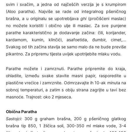
svim i svačim, a jedna od najčešćih verzija je s krumpirom
(Aloo paratha). Najviše se rade od integralnog pšeničnog
brašna, a u originalu se upotrebljava
ghi
(pročišćeni maslac)
no možete koristiti i obično ulje ili maslac. Za sve punjene
parathe karakteristično je dodavanje začina: čili, korijander,
kardamom, kumin, klinčići, asafoetida, đumbir, cimet,…
Svakog od tih začina stavlja se samo malo da ne bude previše
pikantno. Za pripremu tijesta uvijek upotrijebite mlaku vodu.
Parathe možete i zamrznuti. Parathe pripremite do kraja,
ohladite, između svake stavite masni papir, rasporedite u
plastične vrećice i zamrznite. Odmrzavajte ih 10-ak minuta na
sobnoj temperaturi, a zatim s obiju strana zagrijte u tavi bez
masnoće. Trajnost: oko 2 mjeseca.
Obična Paratha
Sastojci:
300 g graham brašna, 200 g pšeničnog glatkog
brašna tip 850, 1 žličica soli, 300-350 ml mlake vode, 3-4