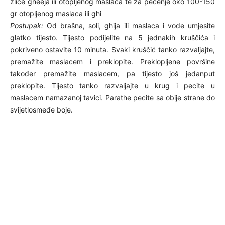
žlice gheeja ili otopljenog maslaca te za pečenje oko 100-150
gr otopljenog maslaca ili ghi
Postupak:
Od brašna, soli, ghija ili maslaca i vode umjesite
glatko tijesto. Tijesto podijelite na 5 jednakih kruščića i
pokriveno ostavite 10 minuta. Svaki kruščić tanko razvaljajte,
premažite maslacem i preklopite. Preklopljene površine
također premažite maslacem, pa tijesto još jedanput
preklopite. Tijesto tanko razvaljajte u krug i pecite u
maslacem namazanoj tavici. Parathe pecite sa obije strane do
svijetlosmeđe boje.