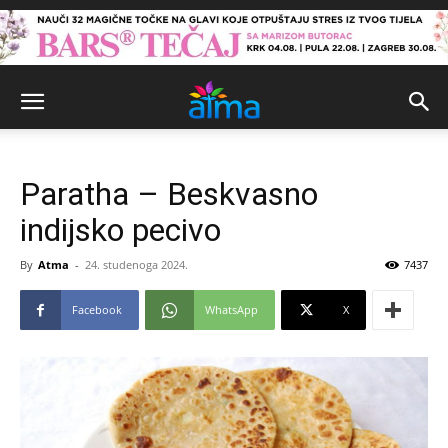
Paratha – Beskvasno
indijsko pecivo
By
Atma
-
24. studenoga 2024.
7437
Facebook
WhatsApp
X