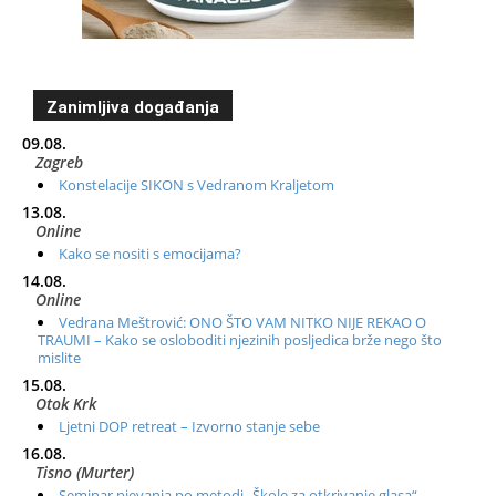
Zanimljiva događanja
09.08.
Zagreb
Konstelacije SIKON s Vedranom Kraljetom
13.08.
Online
Kako se nositi s emocijama?
14.08.
Online
Vedrana Meštrović: ONO ŠTO VAM NITKO NIJE REKAO O
TRAUMI – Kako se osloboditi njezinih posljedica brže nego što
mislite
15.08.
Otok Krk
Ljetni DOP retreat – Izvorno stanje sebe
16.08.
Tisno (Murter)
Seminar pjevanja po metodi „Škole za otkrivanje glasa“