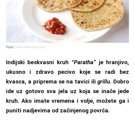
Foto:
www.wikihow.com
Indijski beskvasni kruh
“Paratha”
je hranjivo,
ukusno i zdravo pecivo koje se radi bez
kvasca, a priprema se na tavici ili
grillu
. Dobro
ide uz gotovo sva jela uz koja se inače jede
kruh. Ako imate vremena i volje, možete ga i
puniti nadjevima od začinjenog povrća.