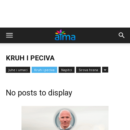
KRUH I PECIVA
Juhe i umaci
Kruh i peciva
Napitci
Sirova hrana
No posts to display