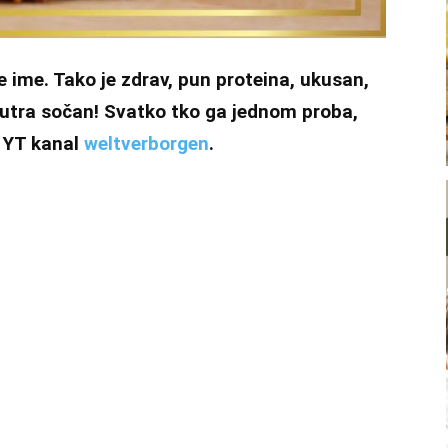
 ime. Tako je zdrav, pun proteina, ukusan,
znutra sočan! Svatko tko ga jednom proba,
a YT kanal
weltverborgen
.