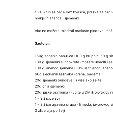
Ovaj kruh se peče bez kvasca, praška za pecivo
hranjivih žitarica i sjemenki.
Ako ne možete tolerirati orašaste plodove, možete
Sastojci:
150g zobenih pahuljica (100 g krupnih, 50 g sit
130 g sjemenki suncokreta (možete ubaciti i s
100 g lanenog sjemena (50% usitnjenog laneno
60g sjeckanih lješnjaka (oraha, badema)
20g sjemenki bundeve (ili više ako želite)
20g chia sjemenki
20g ljuske psylliuma (kupite u DM ili bio trgovini
1 – 2 žličice soli
1 – 2 žlice agavina sirupa (ili meda, javorovog s
3 žlice ulja po želji