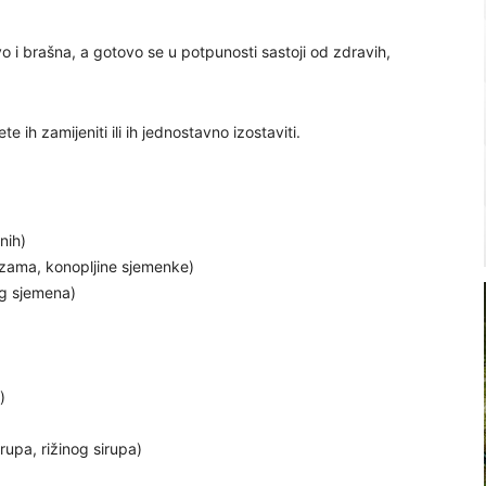
 i brašna, a gotovo se u potpunosti sastoji od zdravih,
 ih zamijeniti ili ih jednostavno izostaviti.
nih)
ezama, konopljine sjemenke)
g sjemena)
)
irupa, rižinog sirupa)