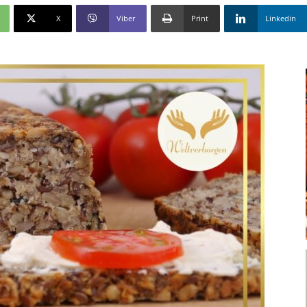
X
Viber
Print
Linkedin