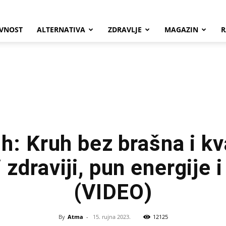
VNOST
ALTERNATIVA
ZDRAVLJE
MAGAZIN
R
h: Kruh bez brašna i k
 zdraviji, pun energije i
(VIDEO)
By
Atma
-
15. rujna 2023.
12125