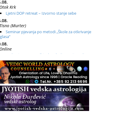
.08.
Otok Krk
Ljetni DOP retreat – Izvorno stanje sebe
.08.
Tisno (Murter)
Seminar pjevanja po metodi „Škole za otkrivanje
glasa“
.08.
Online
Radionica: Pomagači iz drugih dimenzija Online –
otvoreno za sve
.08.
Zagreb+Online
Osnovni ThetaHealing® tečaj, Zagreb i Online
.08.
Zagreb
Osnovna radionica za izscjeljivanje pranom (Basic
Pranic Healing course)
Pula
Access BARS®, otpusti stres
.08.
Pula
Access Energetski Facelift®