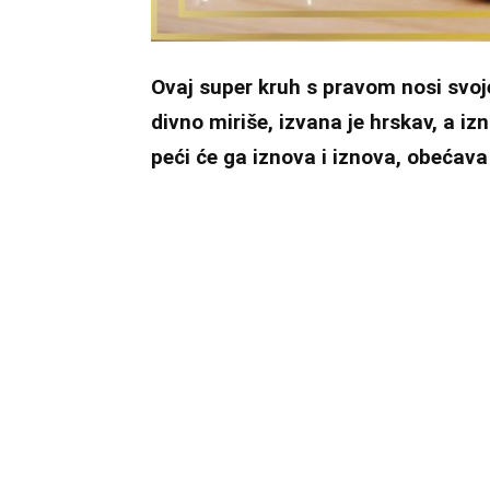
Ovaj super kruh s pravom nosi svoje
divno miriše, izvana je hrskav, a i
peći će ga iznova i iznova, obećav