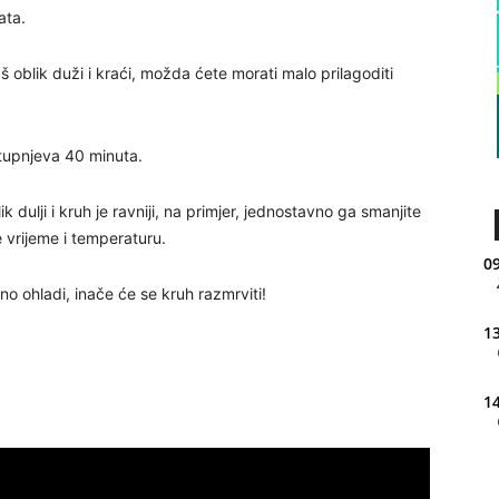
ata.
š oblik duži i kraći, možda ćete morati malo prilagoditi
tupnjeva 40 minuta.
dulji i kruh je ravniji, na primjer, jednostavno ga smanjite
e vrijeme i temperaturu.
09
no ohladi, inače će se kruh razmrviti!
13
14