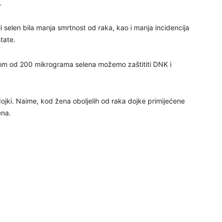
.
29
li selen bila manja smrtnost od raka, kao i manja incidencija
tate.
osom od 200 mikrograma selena možemo zaštititi DNK i
 dojki. Naime, kod žena oboljelih od raka dojke primijećene
ena.
30
31
28
05