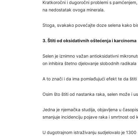
Kratkoročni i dugoročni problemi s pamćenjem, k
na nedostatak ovoga minerala.
Stoga, svakako povećajte doze selena kako bis
3. Štiti od oksidativnih oštećenja i karcinoma
Selen je iznimno važan antioksidativni mikronutr
on inhibira štetno djelovanje slobodnih radikal
A to znači i da ima pomlađujući efekt te da šti
Osim što štiti od nastanka raka, selen može i u
Jedna je njemačka studija, objavljena u časopis
smanjuje incidenciju pojave raka i smrtnost od
U dugotrajnom istraživanju sudjelovalo je 1300 