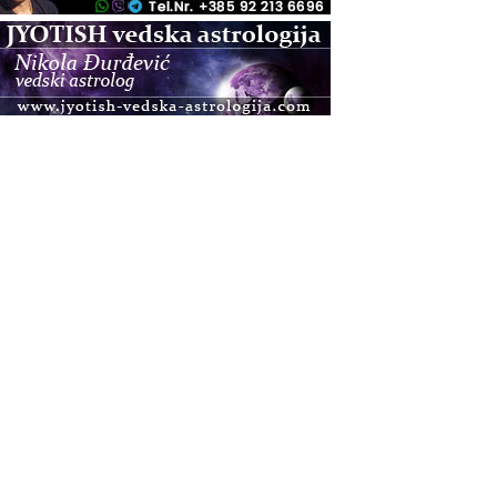
.08.
Pula
Access BARS®, otpusti stres
.08.
Pula
Access Energetski Facelift®
.08.
Zagreb
Pjesma srca / Zagreb
Online
Tečaj Višeg Vodstva, razvijanja intuicije i Akaša
zapisa
.08.
Online
Upisi u program Profesionalni hipnoterapeut —
nova generacija kreće 25.08. 2026.
.08.
Online
Postanite Nositelj Vibracije Nove Zemlje
.08.
Visoko
Alemka Dauskardt – Jednodnevna radionica