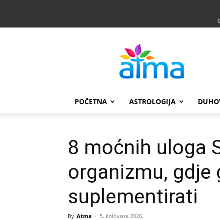
Atma
POČETNA
ASTROLOGIJA
DUHO
8 moćnih uloga
organizmu, gdje 
suplementirati
By
Atma
-
5. kolovoza 2026.