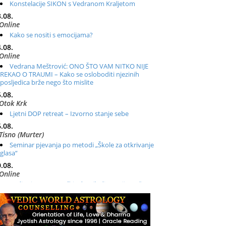
Konstelacije SIKON s Vedranom Kraljetom
.08.
Online
Kako se nositi s emocijama?
.08.
Online
Vedrana Meštrović: ONO ŠTO VAM NITKO NIJE
REKAO O TRAUMI – Kako se osloboditi njezinih
posljedica brže nego što mislite
.08.
Otok Krk
Ljetni DOP retreat – Izvorno stanje sebe
.08.
Tisno (Murter)
Seminar pjevanja po metodi „Škole za otkrivanje
glasa“
.08.
Online
Radionica: Pomagači iz drugih dimenzija Online –
otvoreno za sve
.08.
Zagreb+Online
Osnovni ThetaHealing® tečaj, Zagreb i Online