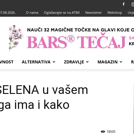
07.08.2026.
O nama
Oglašavajte se na ATMI
Newsletter
Webshop
Uvje
VNOST
ALTERNATIVA
ZDRAVLJE
MAGAZIN
R
 SELENA u vašem
ga ima i kako
18505