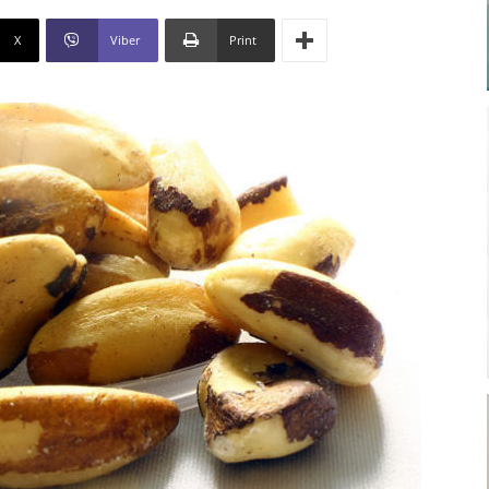
X
Viber
Print