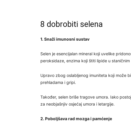
8 dobrobiti selena
1. Snaži imunosni sustav
Selen je esencijalan mineral koji uvelike pridono
peroksidaze, enzima koji štiti lipide u stanič
Upravo zbog oslabljenog imuniteta koji može biti
prehladama i gripi.
Također, selen briše tragove umora. Iako postoj
za neobjašnjiv osjećaj umora i letargije.
2. Poboljšava rad mozga i pamćenje