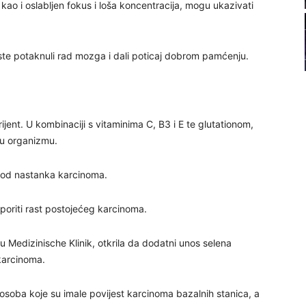
ao i oslabljen fokus i loša koncentracija, mogu ukazivati
22
23
te potaknuli rad mozga i dali poticaj dobrom pamćenju.
24
ijent. U kombinaciji s vitaminima C, B3 i E te glutationom,
a u organizmu.
ti od nastanka karcinoma.
25
sporiti rast postojećeg karcinoma.
26
u Medizinische Klinik, otkrila da dodatni unos selena
 karcinoma.
27
osoba koje su imale povijest karcinoma bazalnih stanica, a