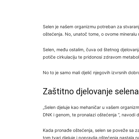
Selen je našem organizmu potreban za stvaranje
oštećenja. No, unatoč tome, o ovome mineralu r
Selen, među ostalim, čuva od štetnog djelovanja 
potiče cirkulaciju te pridonosi zdravom metabo
No to je samo mali djelić njegovih izvrsnih dobro
Zaštitno djelovanje selena
„Selen djeluje kao mehaničar u vašem organizmu
DNK i genom, te pronalazi oštećenja “, navodi 
Kada pronađe oštećenja, selen se poveže sa zašt
tom tvari djeluje i popravlja oštećenja nastala 