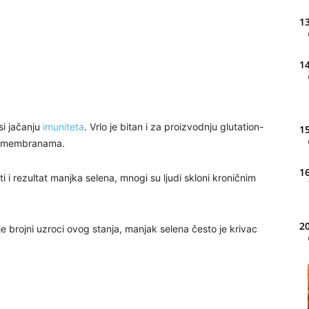
13
14
si jačanju
imuniteta
. Vrlo je bitan i za proizvodnju glutation-
15
nim membranama.
16
 i rezultat manjka selena, mnogi su ljudi skloni kroničnim
20
e brojni uzroci ovog stanja, manjak selena često je krivac
21