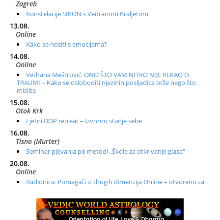
Zagreb
Konstelacije SIKON s Vedranom Kraljetom
13.08.
Online
Kako se nositi s emocijama?
14.08.
Online
Vedrana Meštrović: ONO ŠTO VAM NITKO NIJE REKAO O
TRAUMI – Kako se osloboditi njezinih posljedica brže nego što
mislite
15.08.
Otok Krk
Ljetni DOP retreat – Izvorno stanje sebe
16.08.
Tisno (Murter)
Seminar pjevanja po metodi „Škole za otkrivanje glasa“
20.08.
Online
Radionica: Pomagači iz drugih dimenzija Online – otvoreno za
sve
21.08.
Zagreb+Online