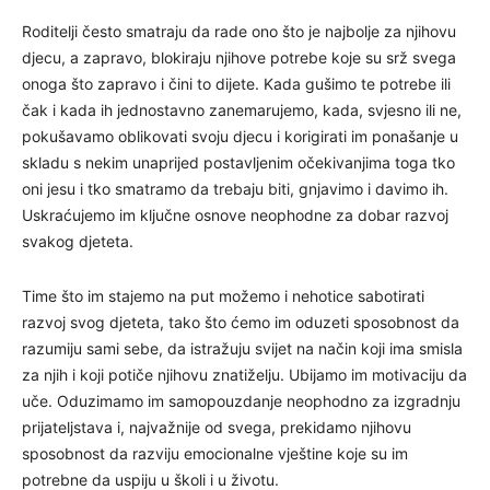
Roditelji često smatraju da rade ono što je najbolje za njihovu
djecu, a zapravo, blokiraju njihove potrebe koje su srž svega
onoga što zapravo i čini to dijete. Kada gušimo te potrebe ili
čak i kada ih jednostavno zanemarujemo, kada, svjesno ili ne,
pokušavamo oblikovati svoju djecu i korigirati im ponašanje u
skladu s nekim unaprijed postavljenim očekivanjima toga tko
oni jesu i tko smatramo da trebaju biti, gnjavimo i davimo ih.
Uskraćujemo im ključne osnove neophodne za dobar razvoj
svakog djeteta.
Time što im stajemo na put možemo i nehotice sabotirati
razvoj svog djeteta, tako što ćemo im oduzeti sposobnost da
razumiju sami sebe, da istražuju svijet na način koji ima smisla
za njih i koji potiče njihovu znatiželju. Ubijamo im motivaciju da
uče. Oduzimamo im samopouzdanje neophodno za izgradnju
prijateljstava i, najvažnije od svega, prekidamo njihovu
sposobnost da razviju emocionalne vještine koje su im
potrebne da uspiju u školi i u životu.