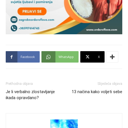
Facebook
WhatsApp
X
Prethodna objava
Slijedeća objava
Je li verbalno zlostavljanje
13 načina kako voljeti sebe
ikada opravdano?