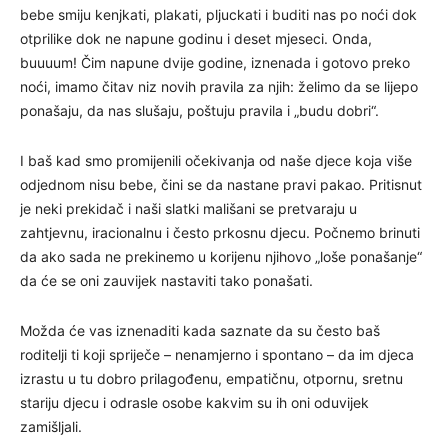
bebe smiju kenjkati, plakati, pljuckati i buditi nas po noći dok
otprilike dok ne napune godinu i deset mjeseci. Onda,
buuuum! Čim napune dvije godine, iznenada i gotovo preko
noći, imamo čitav niz novih pravila za njih: želimo da se lijepo
ponašaju, da nas slušaju, poštuju pravila i „budu dobri“.
I baš kad smo promijenili očekivanja od naše djece koja više
odjednom nisu bebe, čini se da nastane pravi pakao. Pritisnut
je neki prekidač i naši slatki mališani se pretvaraju u
zahtjevnu, iracionalnu i često prkosnu djecu. Počnemo brinuti
da ako sada ne prekinemo u korijenu njihovo „loše ponašanje“
da će se oni zauvijek nastaviti tako ponašati.
Možda će vas iznenaditi kada saznate da su često baš
roditelji ti koji spriječe – nenamjerno i spontano – da im djeca
izrastu u tu dobro prilagođenu, empatičnu, otpornu, sretnu
stariju djecu i odrasle osobe kakvim su ih oni oduvijek
zamišljali.