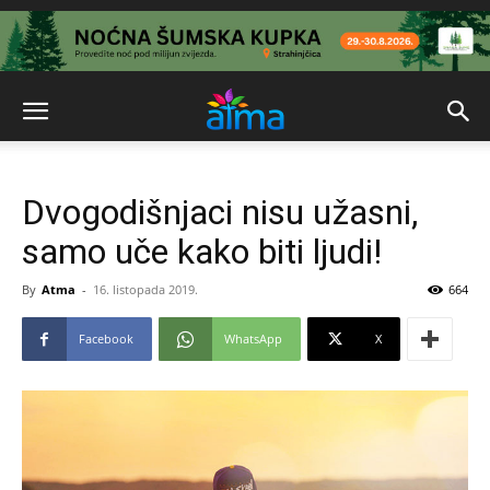
Dvogodišnjaci nisu užasni,
samo uče kako biti ljudi!
By
Atma
-
16. listopada 2019.
664
Facebook
WhatsApp
X