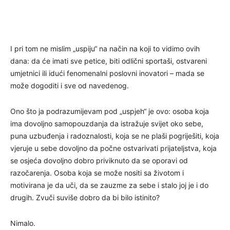
I pri tom ne mislim „uspiju“ na način na koji to vidimo ovih
dana: da će imati sve petice, biti odlični sportaši, ostvareni
umjetnici ili idući fenomenalni poslovni inovatori – mada se
može dogoditi i sve od navedenog.
Ono što ja podrazumijevam pod „uspjeh“ je ovo: osoba koja
ima dovoljno samopouzdanja da istražuje svijet oko sebe,
puna uzbuđenja i radoznalosti, koja se ne plaši pogriješiti, koja
vjeruje u sebe dovoljno da počne ostvarivati prijateljstva, koja
se osjeća dovoljno dobro priviknuto da se oporavi od
razočarenja. Osoba koja se može nositi sa životom i
motivirana je da uči, da se zauzme za sebe i stalo joj je i do
drugih. Zvuči suviše dobro da bi bilo istinito?
Nimalo.