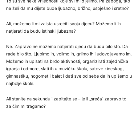
To su sve neke vrijednosti koje svi mi dijelimo. Pa zaboga, tko
ne želi da mu dijete bude ljubazno, brižno, uspješno i sretno?
Ali, možemo li mi zaista usrećiti svoju djecu? Možemo li ih
natjerati da budu istinski ljubazna?
Ne. Zapravo ne možemo natjerati djecu da budu bilo što. Da
rade bilo što. Ljubimo ih, volimo ih, grlimo ih i udovoljavamo im.
Možemo ih upisati na brdo aktivnosti, organizirati zajednička
igranja i odmore, slati ih u muzičku školu, satove kineskog,
gimnastiku, nogomet i balet i dati sve od sebe da ih upišemo u
najbolje škole.
Ali stanite na sekundu i zapitajte se – je li „sreća“ zapravo to
za čim mi tragamo?