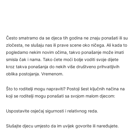
Često smatramo da se djeca tih godina ne znaju ponašati ili su
zločesta, ne slušaju nas ili prave scene oko ničega. Ali kada to
pogledamo nekim novim očima, takvo ponašanje može imati
smisla čak i nama. Tako ćete moći bolje voditi svoje dijete
kroz takva ponašanja do nekih više društveno prihvatljivih
oblika postojanja. Vremenom.
Što to roditelji mogu napraviti? Postoji šest ključnih načina na
koji se roditelji mogu ponašati sa svojom malom djecom:
Uspostavite osjećaj sigurnosti i relativnog reda.
Slušajte djecu umjesto da im uvijek govorite ili naređujete.