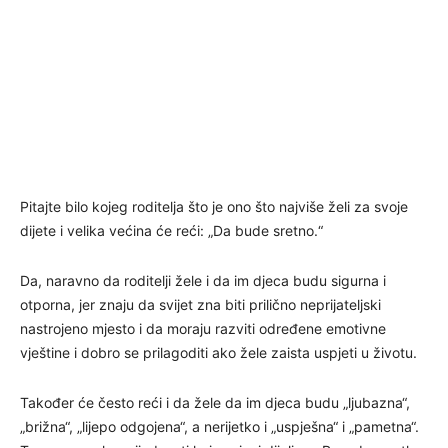
Pitajte bilo kojeg roditelja što je ono što najviše želi za svoje
dijete i velika većina će reći: „Da bude sretno.“
Da, naravno da roditelji žele i da im djeca budu sigurna i
otporna, jer znaju da svijet zna biti prilično neprijateljski
nastrojeno mjesto i da moraju razviti određene emotivne
vještine i dobro se prilagoditi ako žele zaista uspjeti u životu.
Također će često reći i da žele da im djeca budu „ljubazna“,
„brižna“, „lijepo odgojena“, a nerijetko i „uspješna“ i „pametna“.