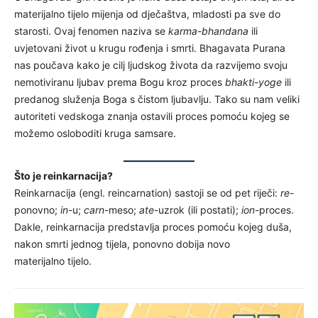
materijalno tijelo mijenja od dječaštva, mladosti pa sve do
starosti. Ovaj fenomen naziva se
karma-bhandana
ili
uvjetovani život u krugu rođenja i smrti. Bhagavata Purana
nas poučava kako je cilj ljudskog života da razvijemo svoju
nemotiviranu ljubav prema Bogu kroz proces
bhakti-yoge
ili
predanog služenja Boga s čistom ljubavlju. Tako su nam veliki
autoriteti vedskoga znanja ostavili proces pomoću kojeg se
možemo osloboditi kruga samsare.
Što je reinkarnacija?
Reinkarnacija (engl. reincarnation) sastoji se od pet riječi:
re
-
ponovno;
in
-u;
carn
-meso;
ate
-uzrok (ili postati);
ion
-proces.
Dakle, reinkarnacija predstavlja proces pomoću kojeg duša,
nakon smrti jednog tijela, ponovno dobija novo
materijalno tijelo.