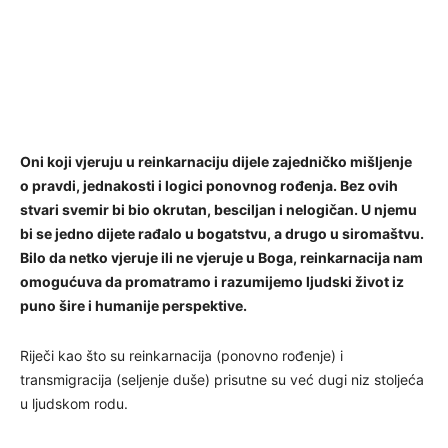
Oni koji vjeruju u reinkarnaciju dijele zajedničko mišljenje
o pravdi, jednakosti i logici ponovnog rođenja. Bez ovih
stvari svemir bi bio okrutan, besciljan i nelogičan. U njemu
bi se jedno dijete rađalo u bogatstvu, a drugo u siromaštvu.
Bilo da netko vjeruje ili ne vjeruje u Boga, reinkarnacija nam
omogućuva da promatramo i razumijemo ljudski život iz
puno šire i humanije perspektive.
Riječi kao što su reinkarnacija (ponovno rođenje) i
transmigracija (seljenje duše) prisutne su već dugi niz stoljeća
u ljudskom rodu.