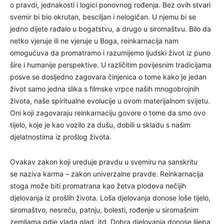
o pravdi, jednakosti i logici ponovnog rođenja. Bez ovih stvari
svemir bi bio okrutan, besciljan i nelogičan. U njemu bi se
jedno dijete rađalo u bogatstvu, a drugo u siromaštvu. Bilo da
netko vjeruje ili ne vjeruje u Boga, reinkarnacija nam
omogućuva da promatramo i razumijemo ljudski život iz puno
šire i humanije perspektive. U različitim povijesnim tradicijama
posve se dosljedno zagovara činjenica o tome kako je jedan
život samo jedna slika s filmske vrpce naših mnogobrojnih
života, naše spiritualne evolucije u ovom materijalnom svijetu.
Oni koji zagovaraju reinkarnaciju govore o tome da smo ovo
tijelo, koje je kao vozilo za dušu, dobili u skladu s našim
djelatnostima iz prošlog života.
Ovakav zakon koji ureduje pravdu u svemiru na sanskritu
se naziva karma – zakon univerzalne pravde. Reinkarnacija
stoga može biti promatrana kao žetva plodova nečijih
djelovanja iz prošlih života. Loša djelovanja donose loše tijelo,
siromaštvo, nesreću, patnju, bolesti, rođenje u siromašnim
zemljama gdje vlada glad, itd. Dobra djelovanja donose lijepa