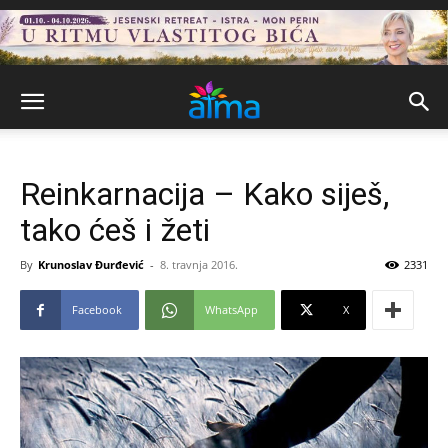
Reinkarnacija – Kako siješ,
tako ćeš i žeti
By
Krunoslav Đurđević
-
8. travnja 2016.
2331
Facebook
WhatsApp
X