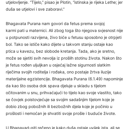
utjelovljenje. “Tijelo,” pisao je Plotin, “istinska je rijeka Lethe; jer
duša se utjelovi i sve zaboravi.”
Bhagavata Purana nam govori da fetus prema svojoj
karmi pati u maternici. Ali zbog toga što njegova svjesnost nije
u potpunosti razvijena, živo biće u fetusu sposobno je otrpjeti
bol. Tako se ističe kako dijete u takvom stanju ostaje kao
ptica u kavezu, bez slobode kretanja. Tada, ako je sretno,
može se sjetiti svih nevolja iz prošlih stotinu života. Nakon što
je fetus rođen uljuljkan u osjećaj lažne sigurnosti slatkim
riječima svojih roditelja i rođaka, ono postaje žrtva iluzije
materijalne egzistencije. Bhagavata Purana (6.1.49) napominje
da kao što osoba dok spava djeluje u skladu s tijelom
očitovanim u snu, prihvaćajući to tijelo kao svoje vlastito, tako
se čovjek poistovjećuje sa svojim sadašnjim tijelom koje je
dobio zbog pobožnih ili bezbožnih djela koje je počinio u
prošlosti i nemoćan je shvatiti svoje prošle i buduće živote.
U Bhagavad-giti rečeno je kako duša ostaje uvijek ista, ali se