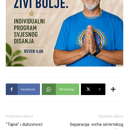
Facebook
WhatsApp
X
Prethodna objava
Slijedeća objava
“Tajna” i duhovnost
Separacija: svrha sintetskog