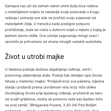
Samsara nas uči da odmah nakon smrti duša biva rođena
u materijalnom svijetu te nastavlja svoje putovanje u krugu
rađanja i umiranja sve dok ne pročisti svoju svjesnost od
materijalnih želja. U trenutku kada postigne potpuno
pročišćenje, duša se vraća u duhovni svijet u mjesto s kojeg je
jednom davno otišla. Ovo učenje zagovaraju mnogi sveci i
općenito je prihvaćeno od strane mnogih vedskih autoriteta.
Život u utrobi majke
U Vedama postoje složena objašnjenja rođenja, smrti i
ponovnog utjelovljenja duše. Postoji čak detaljan opis života
fetusa u maternici majke: “Prošavši kroz sva paklena, bijedna
stanja i prošavši prema utvrđenom redu kroz niže oblike
životinjskog života prije ljudskog rođenja, pročistivši se tako
od svojih grijehova, osoba se ponovno rada kao ljudsko biće
na ovoj zemlji.” (Bhagavata Purana, 3.30.34) Pod Božjim
nadzorom, u skladu s posljedicama svoga djelovanja, živo