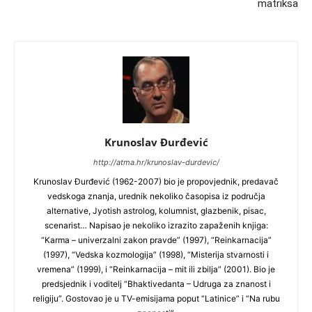
matriksa
Krunoslav Đurđević
http://atma.hr/krunoslav-durdevic/
Krunoslav Đurđević (1962-2007) bio je propovjednik, predavač
vedskoga znanja, urednik nekoliko časopisa iz područja
alternative, Jyotish astrolog, kolumnist, glazbenik, pisac,
scenarist… Napisao je nekoliko izrazito zapaženih knjiga:
“Karma – univerzalni zakon pravde” (1997), “Reinkarnacija”
(1997), “Vedska kozmologija” (1998), “Misterija stvarnosti i
vremena” (1999), i “Reinkarnacija – mit ili zbilja” (2001). Bio je
predsjednik i voditelj “Bhaktivedanta – Udruga za znanost i
religiju”. Gostovao je u TV-emisijama poput “Latinice” i “Na rubu