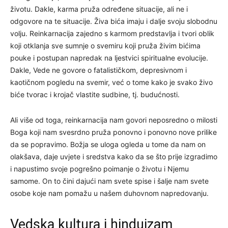
životu. Dakle, karma pruža određene situacije, ali ne i
odgovore na te situacije. Živa bića imaju i dalje svoju slobodnu
volju. Reinkarnacija zajedno s karmom predstavlja i tvori oblik
koji otklanja sve sumnje o svemiru koji pruža živim bićima
pouke i postupan napredak na ljestvici spiritualne evolucije.
Dakle, Vede ne govore o fatalističkom, depresivnom i
kaotičnom pogledu na svemir, već o tome kako je svako živo
biće tvorac i krojač vlastite sudbine, tj. budućnosti.
Ali više od toga, reinkarnacija nam govori neposredno o milosti
Boga koji nam svesrdno pruža ponovno i ponovno nove prilike
da se popravimo. Božja se uloga ogleda u tome da nam on
olakšava, daje uvjete i sredstva kako da se što prije izgradimo
i napustimo svoje pogrešno poimanje o životu i Njemu
samome. On to čini dajući nam svete spise i šalje nam svete
osobe koje nam pomažu u našem duhovnom napredovanju.
Vedska kultura i hinduizam