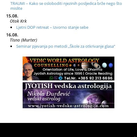
TRAUMI – Kako se osloboditi njezinih posljedica brže nego što
mislite
15.08.
Otok Krk
Ljetni DOP retreat – Izvorno stanje sebe
16.08.
Tisno (Murter)
Seminar pjevanja po metodi „Škole za otkrivanje glasa“
20.08.
Online
Radionica: Pomagači iz drugih dimenzija Online – otvoreno za
sve
21.08.
Zagreb+Online
Osnovni ThetaHealing® tečaj, Zagreb i Online
22.08.
Pula
Access BARS®, otpusti stres
23.08.
Pula
Access Energetski Facelift®
24.08.