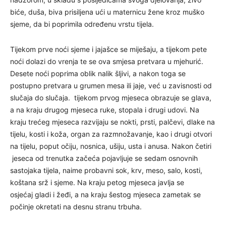
biće, duša, biva prisiljena ući u maternicu žene kroz muško
sjeme, da bi poprimila određenu vrstu tijela.
Tijekom prve noći sjeme i jajašce se miješaju, a tijekom pete
noći dolazi do vrenja te se ova smjesa pretvara u mjehurić.
Desete noći poprima oblik nalik šljivi, a nakon toga se
postupno pretvara u grumen mesa ili jaje, već u zavisnosti od
slučaja do slučaja. tijekom prvog mjeseca obrazuje se glava,
a na kraju drugog mjeseca ruke, stopala i drugi udovi. Na
kraju trećeg mjeseca razvijaju se nokti, prsti, palčevi, dlake na
tijelu, kosti i koža, organ za razmnožavanje, kao i drugi otvori
na tijelu, poput očiju, nosnica, ušiju, usta i anusa. Nakon četiri
jeseca od trenutka začeća pojavljuje se sedam osnovnih
sastojaka tijela, naime probavni sok, krv, meso, salo, kosti,
koštana srž i sjeme. Na kraju petog mjeseca javlja se
osjećaj gladi i žeđi, a na kraju šestog mjeseca zametak se
počinje okretati na desnu stranu trbuha.