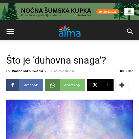
Što je ‘duhovna snaga’?
By
Radhanath Swami
-
18. kolovoza 2016.
2102
Facebook
WhatsApp
X