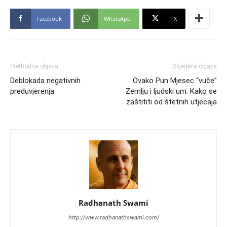
Facebook
WhatsApp
X
Prethodna objava
Slijedeća objava
Deblokada negativnih
Ovako Pun Mjesec “vuče”
preduvjerenja
Zemlju i ljudski um: Kako se
zaštititi od štetnih utjecaja
Radhanath Swami
http://www.radhanathswami.com/