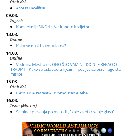
Otok Krk
Access Facelift®
09.08.
Zagreb
Konstelacije SIKON s Vedranom Kraljetom
13.08.
Online
Kako se nositi s emocijama?
14.08.
Online
Vedrana Meštrović: ONO ŠTO VAM NITKO NIJE REKAO O
TRAUMI – Kako se osloboditi njezinih posljedica brže nego što
mislite
15.08.
Otok Krk
Ljetni DOP retreat – Izvorno stanje sebe
16.08.
Tisno (Murter)
Seminar pjevanja po metodi „Škole za otkrivanje glasa“
20.08.
Online
Radionica: Pomagači iz drugih dimenzija Online – otvoreno za
sve