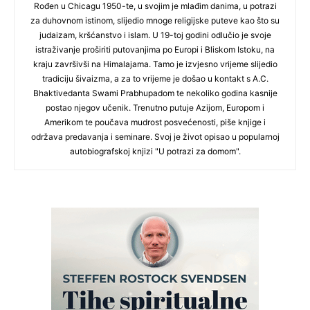
Rođen u Chicagu 1950-te, u svojim je mlađim danima, u potrazi
za duhovnom istinom, slijedio mnoge religijske puteve kao što su
judaizam, kršćanstvo i islam. U 19-toj godini odlučio je svoje
istraživanje proširiti putovanjima po Europi i Bliskom Istoku, na
kraju završivši na Himalajama. Tamo je izvjesno vrijeme slijedio
tradiciju šivaizma, a za to vrijeme je došao u kontakt s A.C.
Bhaktivedanta Swami Prabhupadom te nekoliko godina kasnije
postao njegov učenik. Trenutno putuje Azijom, Europom i
Amerikom te poučava mudrost posvećenosti, piše knjige i
održava predavanja i seminare. Svoj je život opisao u popularnoj
autobiografskoj knjizi "U potrazi za domom".