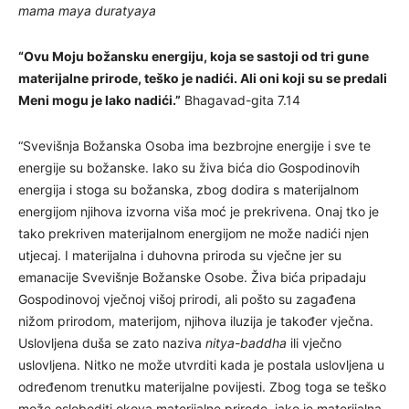
mama maya duratyaya
“Ovu Moju božansku energiju, koja se sastoji od tri gune
materijalne prirode, teško je nadići. Ali oni koji su se predali
Meni mogu je lako nadići.”
Bhagavad-gita 7.14
“Svevišnja Božanska Osoba ima bezbrojne energije i sve te
energije su božanske. Iako su živa bića dio Gospodinovih
energija i stoga su božanska, zbog dodira s materijalnom
energijom njihova izvorna viša moć je prekrivena. Onaj tko je
tako prekriven materijalnom energijom ne može nadići njen
utjecaj. I materijalna i duhovna priroda su vječne jer su
emanacije Svevišnje Božanske Osobe. Živa bića pripadaju
Gospodinovoj vječnoj višoj prirodi, ali pošto su zagađena
nižom prirodom, materijom, njihova iluzija je također vječna.
Uslovljena duša se zato naziva
nitya-baddha
ili vječno
uslovljena. Nitko ne može utvrditi kada je postala uslovljena u
određenom trenutku materijalne povijesti. Zbog toga se teško
može osloboditi okova materijalne prirode, iako je materijalna