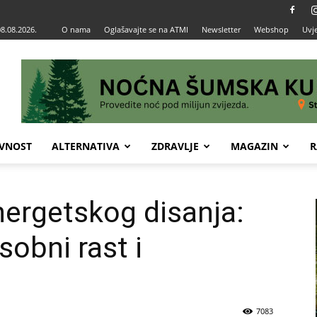
08.08.2026.
O nama
Oglašavajte se na ATMI
Newsletter
Webshop
Uvje
VNOST
ALTERNATIVA
ZDRAVLJE
MAGAZIN
R
ergetskog disanja:
sobni rast i
7083