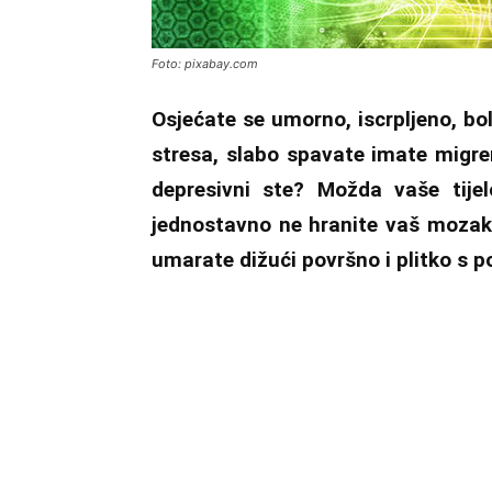
Foto: pixabay.com
Osjećate se umorno, iscrpljeno, bo
stresa, slabo spavate imate migren
depresivni ste? Možda vaše tije
jednostavno ne hranite vaš mozak i
umarate dižući površno i plitko s 