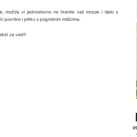
e, možda vi jednostavno ne hranite vaš mozak i tijelo s
i površno i plitko s pogrešnim mišićima.
ekst za vas!!!
09