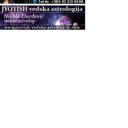
.08.
Zagreb
Osnovna radionica za izscjeljivanje pranom (Basic
Pranic Healing course)
Pula
Access BARS®, otpusti stres
.08.
Pula
Access Energetski Facelift®
.08.
Zagreb
Pjesma srca / Zagreb
Online
Tečaj Višeg Vodstva, razvijanja intuicije i Akaša
zapisa
.08.
Online
Upisi u program Profesionalni hipnoterapeut —
nova generacija kreće 25.08. 2026.
.08.
Online
Postanite Nositelj Vibracije Nove Zemlje