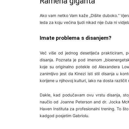
Ramena giganta
Ako vam netko Vam kaže „Dišite duboko.“ Vjeruj
leda za koju većina ljudi nikad nije čula ni vidjel
Imate problema s disanjem?
Već više od jednog desetljeća prakticiram, 
disanja. Poznata je pod imenom „bioenergetsko“ 
koje su originalno potekle od Alexandera Low
zanimljivo jest da Kinezi isti stil disanja u ko
korijene u njihovoj kulturi, iako na dosta različit
Dakle, kad podučavam ovu vrstu disanja, st
naučio od Joanne Peterson and dr. Jocka McK
Haven Instituta za profesionalni trening. To š
kadgod posjetim Gabriolu.