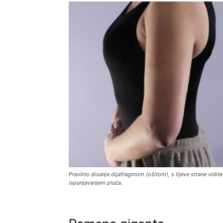
Pravilno disanje dijafragmom (ošitom), s lijeve strane vidit
ispunjavanjem pluća.