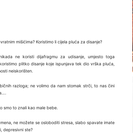
vratnim mišićima? Koristimo li cijela pluća za disanje?
nikada ne koristi dijafragmu za udisanje, umjesto toga
oristimo plitko disanje koje ispunjava tek dio vrška pluća,
osti neiskorišten.
bičnih razloga; ne volimo da nam stomak strči, to nas čini
a….
ako smo to znali kao male bebe.
ramena, ne možete se osloboditi stresa, slabo spavate imate
i, depresivni ste?