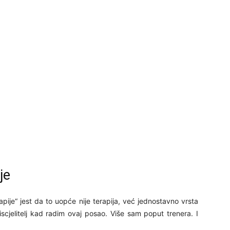
27
29
30
je
31
pije“ jest da to uopće nije terapija, već jednostavno vrsta
cjelitelj kad radim ovaj posao. Više sam poput trenera. I
28