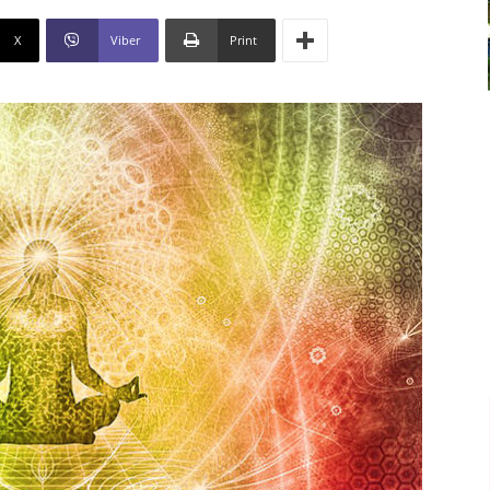
X
Viber
Print