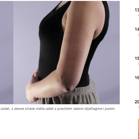
13
14
15
16
20
e izdah, s desne strane vidite udah s pravilnim radom dijafragme i punim
21