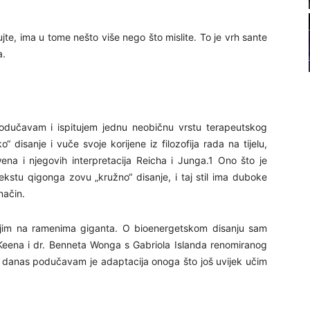
22
te, ima u tome nešto više nego što mislite. To je vrh sante
a.
23
podučavam i ispitujem jednu neobičnu vrstu terapeutskog
24
disanje i vuče svoje korijene iz filozofija rada na tijelu,
ena i njegovih interpretacija Reicha i Junga.1 Ono što je
ntekstu qigonga zovu „kružno“ disanje, i taj stil ima duboke
 način.
25
ojim na ramenima giganta. O bioenergetskom disanju sam
eena i dr. Benneta Wonga s Gabriola Islanda renomiranog
to danas podučavam je adaptacija onoga što još uvijek učim
26