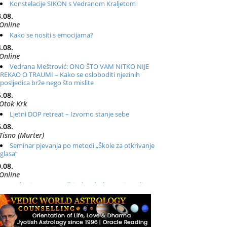
Konstelacije SIKON s Vedranom Kraljetom
.08.
Online
Kako se nositi s emocijama?
.08.
Online
Vedrana Meštrović: ONO ŠTO VAM NITKO NIJE
REKAO O TRAUMI – Kako se osloboditi njezinih
posljedica brže nego što mislite
.08.
Otok Krk
Ljetni DOP retreat – Izvorno stanje sebe
.08.
Tisno (Murter)
Seminar pjevanja po metodi „Škole za otkrivanje
glasa“
.08.
Online
Radionica: Pomagači iz drugih dimenzija Online –
otvoreno za sve
.08.
Zagreb+Online
Osnovni ThetaHealing® tečaj, Zagreb i Online