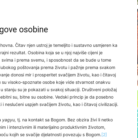
jegove osobine
uhovna. Čitav njen ustroj je temeljito i sustavno usmjeren ka
ni rezultat. Osobina koja se u njoj najviše cijeni je
a svima i prema svemu, i sposobnost da se bude u tome
ra dubokog poštovanja prema životu i pažnje prema svakom
nje donosi mir i prosperitet svačijem životu, kao i čitavoj
tuju su visoko-spoznate osobe koje vide stvarnost onakvu
u stanju su je pokazati u svakoj situaciji. Društveni položaj
nebitni su, bitne su osobine. Vedski princip je da posebno
eslućeni uspjeh svačijem životu, kao i čitavoj civilizaciji.
na
yagyu,
tj. na kontakt sa Bogom. Bez obzira živi li netko
im i intenzivnim ili materijalno produktivnim životom,
oću kojih se svačije djelatnosti povezuju s Bogom.
[2]