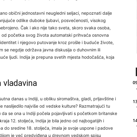
ledano obični jednostavni neugledni seljaci, nepoznati dalje
njujuće odlike duboke ljubavi, posvećenosti, visokog
 nebrojeno. Čak i ako nije tako sveta, skoro svaka osoba,
a, od početka svog života automatski prihvaća osnovna
 identitet i njegovo putovanje kroz prošle i buduće živote,
im se negdje održava javna diskusija o duhovnim ili
uće ljudi. Indija je prepuna svetih mjesta hodočašća, koja
 vladavina
09
isutna danas u Indiji, u obliku siromaštva, gladi, prljavštine i
13
e je naslijedilo najviše od vedske kulture? Razmatrajući tu
cu da se ona u Indiji počela pojavljivati s početkom britanske
14
aja 12. stoljeća, Indija je bila jedno od najbogatijih i
 pa do sredine 18. stoljeća, imala je svoje uspone i padove
ndijom je već predviđena u drevnom vedskom spisu