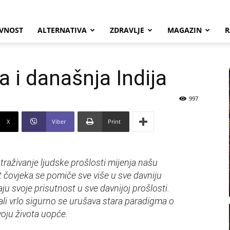
VNOST
ALTERNATIVA
ZDRAVLJE
MAGAZIN
R
a i današnja Indija
997
X
Viber
Print
straživanje ljudske prošlosti mijenja našu
ost čovjeka se pomiče sve više u sve davniju
ju svoje prisutnost u sve davnijoj prošlosti.
ali vrlo sigurno se urušava stara paradigma o
voju života uopće.