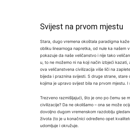
Svijest na prvom mjestu
Stara, dugo vremena okoštala paradigma kaže da 
obliku linearnoga napretka, od nule ka našem ve
pokazuje da naše veličanstvo i nije tako veliča
u, to ne možemo ni na koji način izbjeći kazati
ova veličanstvena civilizacija više liči na zaple
bijeda i praznina svijesti. S druge strane, stare
kojima je upravo svijest bila na prvom mjestu. I 
Trezveno razmišljajući, što je ono po čemu se m
civilizacije? Da ne okolišamo – ona se može oci
dovoljno dugom vremenskom razdoblju gledano, ta 
života (to je u konačnici određeno opet kvaliteto
udomljuje i okružuje.