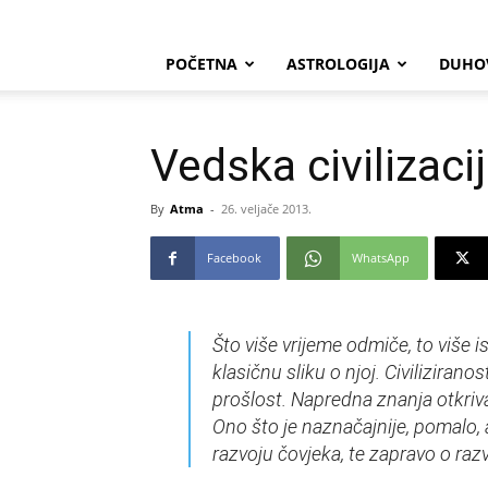
POČETNA
ASTROLOGIJA
DUHO
Vedska civilizacij
By
Atma
-
26. veljače 2013.
Facebook
WhatsApp
Što više vrijeme odmiče, to više i
klasičnu sliku o njoj. Civiliziran
prošlost. Napredna znanja otkriva
Ono što je naznačajnije, pomalo, 
razvoju čovjeka, te zapravo o raz