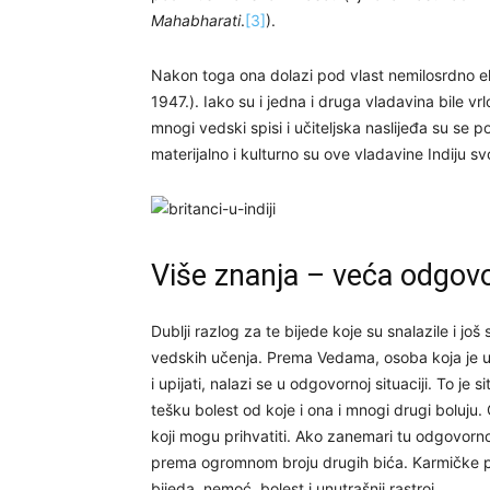
Mahabharati
.
[3]
).
Nakon toga ona dolazi pod vlast nemilosrdno eks
1947.). Iako su i jedna i druga vladavina bile vrl
mnogi vedski spisi i učiteljska naslijeđa su se po
materijalno i kulturno su ove vladavine Indiju svo
Više znanja – veća odgov
Dublji razlog za te bijede koje su snalazile i j
vedskih učenja. Prema Vedama, osoba koja je u na
i upijati, nalazi se u odgovornoj situaciji. To je 
tešku bolest od koje i ona i mnogi drugi boluju.
koji mogu prihvatiti. Ako zanemari tu odgovorno
prema ogromnom broju drugih bića. Karmičke po
bijeda, nemoć, bolest i unutrašnji rastroj.