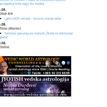
posljedica brže nego što mislite
.08.
Otok Krk
Ljetni DOP retreat – Izvorno stanje sebe
.08.
Tisno (Murter)
Seminar pjevanja po metodi „Škole za otkrivanje
glasa“
.08.
Online
Radionica: Pomagači iz drugih dimenzija Online –
otvoreno za sve
.08.
Zagreb+Online
Osnovni ThetaHealing® tečaj, Zagreb i Online
.08.
Pula
Access BARS®, otpusti stres
.08.
Pula
Access Energetski Facelift®
.08.