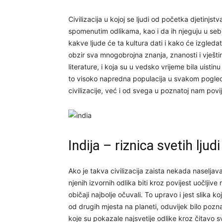
Civilizacija u kojoj se ljudi od početka djetinjs
spomenutim odlikama, kao i da ih njeguju u sebi
kakve ljude će ta kultura dati i kako će izgled
obzir sva mnogobrojna znanja, znanosti i vješti
literature, i koja su u vedsko vrijeme bila uistin
to visoko napredna populacija u svakom pogled
civilizacije, već i od svega u poznatoj nam povij
Indija – riznica svetih ljudi
Ako je takva civilizacija zaista nekada naseljav
njenih izvornih odlika biti kroz povijest uočljiv
običaji najbolje očuvali. To upravo i jest slika 
od drugih mjesta na planeti, oduvijek bilo pozn
koje su pokazale najsvetije odlike kroz čitavo 