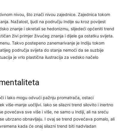
ektivnom nivou, što znači nivou zajednice. Zajednica tokom
nja. Nažalost, ljudi na području Indije su kroz povijest
sko znanje i okretali se hedonizmu, slijedeći općeniti trend
25
čan živi primjer živućeg znanja i dijele ga ostatku svijeta.
remenu. Takvo postepeno zanemarivanje je Indiju tokom
gatijeg područja svijeta do stanja nemoći da se suzbije
ituacija je vrlo plastična ilustracija za vedsko načelo
26
27
mentaliteta
oči i lako mogu odvući pažnju promatrača, ostaci
29
više-manje uočljivi. Iako se silazni trend silovito i inertno
 se povećava sve više i više, ne samo u Indiji, ali na sreću
 se ubrzano obnavljaju. I ovaj se trend povećava pomalo, ali
je vremena kada će onaj silazni trend biti nadvladan