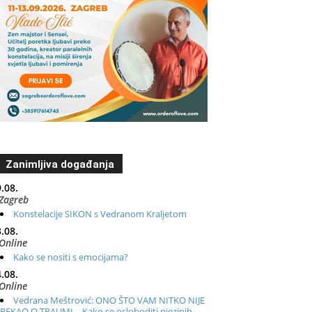
Zanimljiva događanja
.08.
Zagreb
Konstelacije SIKON s Vedranom Kraljetom
.08.
Online
Kako se nositi s emocijama?
.08.
Online
Vedrana Meštrović: ONO ŠTO VAM NITKO NIJE
REKAO O TRAUMI – Kako se osloboditi njezinih