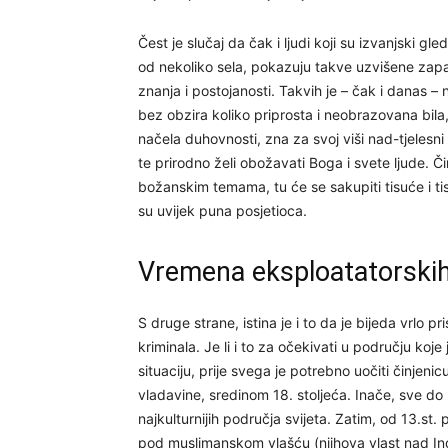
Čest je slučaj da čak i ljudi koji su izvanjski g
od nekoliko sela, pokazuju takve uzvišene zapa
znanja i postojanosti. Takvih je – čak i danas –
bez obzira koliko priprosta i neobrazovana bil
načela duhovnosti, zna za svoj viši nad-tjelesni
te prirodno želi obožavati Boga i svete ljude. Č
božanskim temama, tu će se sakupiti tisuće i tis
su uvijek puna posjetioca.
Vremena eksploatatorskih
S druge strane, istina je i to da je bijeda vrlo pr
kriminala. Je li i to za očekivati u području koj
situaciju, prije svega je potrebno uočiti činjeni
vladavine, sredinom 18. stoljeća. Inače, sve do kr
najkulturnijih područja svijeta. Zatim, od 13.st.
pod muslimanskom vlašću (njihova vlast nad I