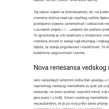
Taj zakon vrijedi na individualnom, ali i na kol
vremena dobiva reakcije vlastitog načina djelova
postepeno svjesno zanemarivali i odbacivali ved
u povijesti svijeta.
[4]
…umjesto da postanu prakti
To ignoriranje je vrlo istaknuto u modernom v
vremena dovelo iz stanja najkulturnijeg i najbo
bijeda, te stanja prigušenosti i kaotičnosti. Ta s
kolektivne odgovornosti i karme.
Nova renesansa vedskog 
Iako narastajući simptomi doba Kali upadaju u 
naprednog vedskog mentaliteta su ipak još uvijek 
nastavlja, na sreću postoji i suprotni trend, koji
jako puno i u Indiji. Ostaci vedskog mentaliteta
nezaustavljivo, te je po svoj prilici samo pitan