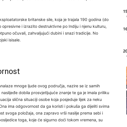
15
ploatatorske britanske sile, koja je trajala 190 godina (do
o opresivne i izrazito destruktivne po Indiju i njenu kulturu,
16
tpuno očuvali, zahvaljujući dubini i snazi tradicije. No
jski isisale.
20
ornost
21
oš snalaze mnoge ljude ovog područja, nazire se iz samih
22
slijeđe dobila prosvjetljujuće znanje te ga je imala priliku
situacija slična situaciji osobe koja posjeduje lijek za neku
 Ona ima odgovornost da ga koristi i pokuša ga dijeliti svima
23
st svoga položaja, ona zapravo vrši nasilje prema sebi i
sljedice toga, koje će sigurno doći tokom vremena, su
24