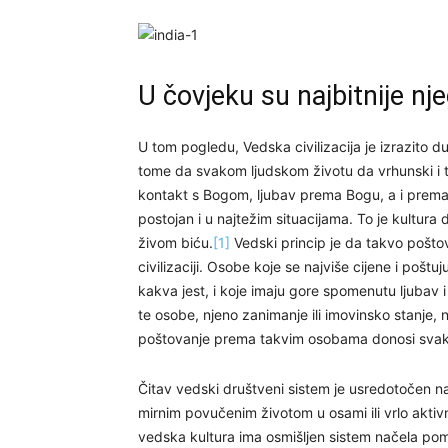
U čovjeku su najbitnije n
U tom pogledu, Vedska civilizacija je izrazito d
tome da svakom ljudskom životu da vrhunski i traj
kontakt s Bogom, ljubav prema Bogu, a i prem
postojan i u najtežim situacijama. To je kultu
živom biću.
[1]
Vedski princip je da takvo poštova
civilizaciji. Osobe koje se najviše cijene i poš
kakva jest, i koje imaju gore spomenutu ljubav i 
te osobe, njeno zanimanje ili imovinsko stanje, 
poštovanje prema takvim osobama donosi svaki i n
Čitav vedski društveni sistem je usredotočen 
mirnim povučenim životom u osami ili vrlo aktivn
vedska kultura ima osmišljen sistem načela pom