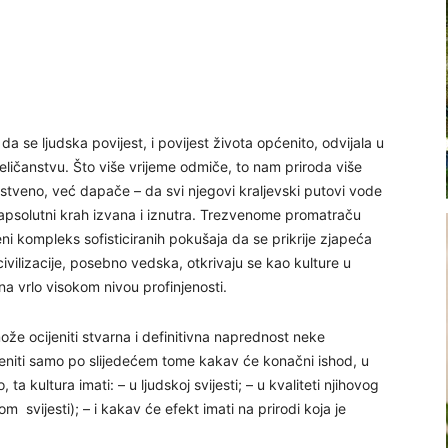
se ljudska povijest, i povijest života općenito, odvijala u
ličanstvu. Što više vrijeme odmiče, to nam priroda više
nstveno, već dapače – da svi njegovi kraljevski putovi vode
, apsolutni krah izvana i iznutra. Trezvenome promatraču
teni kompleks sofisticiranih pokušaja da se prikrije zjapeća
 civilizacije, posebno vedska, otkrivaju se kao kulture u
na vrlo visokom nivou profinjenosti.
ože ocijeniti stvarna i definitivna naprednost neke
jeniti samo po slijedećem tome kakav će konačni ishod, u
kultura imati: – u ljudskoj svijesti; – u kvaliteti njihovog
m svijesti); – i kakav će efekt imati na prirodi koja je