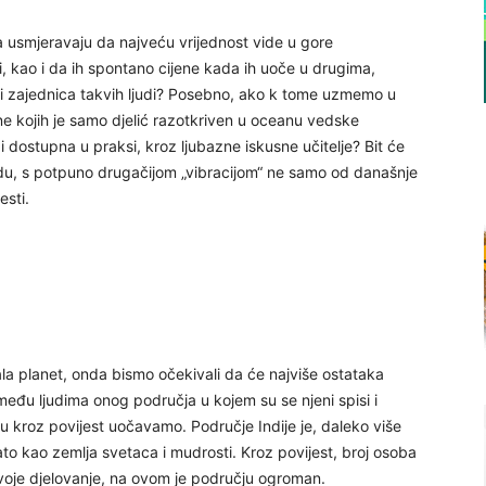
tva usmjeravaju da najveću vrijednost vide u gore
, kao i da ih spontano cijene kada ih uoče u drugima,
ati zajednica takvih ljudi? Posebno, ako k tome uzmemo u
ne kojih je samo djelić razotkriven u oceanu vedske
u i dostupna u praksi, kroz ljubazne iskusne učitelje? Bit će
u, s potpuno drugačijom „vibracijom“ ne samo od današnje
esti.
ala planet, onda bismo očekivali da će najviše ostataka
e među ljudima onog područja u kojem su se njeni spisi i
koju kroz povijest uočavamo. Područje Indije je, daleko više
ato kao zemlja svetaca i mudrosti. Kroz povijest, broj osoba
svoje djelovanje, na ovom je području ogroman.