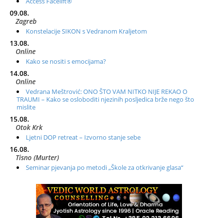
Access Facelift®
09.08.
Zagreb
Konstelacije SIKON s Vedranom Kraljetom
13.08.
Online
Kako se nositi s emocijama?
14.08.
Online
Vedrana Meštrović: ONO ŠTO VAM NITKO NIJE REKAO O
TRAUMI – Kako se osloboditi njezinih posljedica brže nego što
mislite
15.08.
Otok Krk
Ljetni DOP retreat – Izvorno stanje sebe
16.08.
Tisno (Murter)
Seminar pjevanja po metodi „Škole za otkrivanje glasa“
20.08.
Online
Radionica: Pomagači iz drugih dimenzija Online – otvoreno za
sve
21.08.