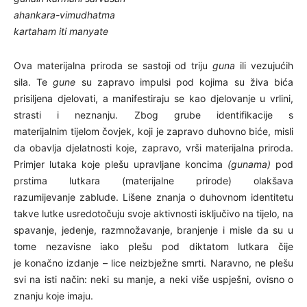
ahankara-vimudhatma
kartaham iti manyate
Ova materijalna priroda se sastoji od triju
guna
ili vezujućih
sila. Te
gune
su zapravo impulsi pod kojima su živa bića
prisiljena djelovati, a manifestiraju se kao djelovanje u vrlini,
strasti i neznanju. Zbog grube identifikacije s
materijalnim tijelom čovjek, koji je zapravo duhovno biće, misli
da obavlja djelatnosti koje, zapravo, vrši materijalna priroda.
Primjer lutaka koje plešu upravljane koncima
(gunama)
pod
prstima lutkara (materijalne prirode) olakšava
razumijevanje zablude. Lišene znanja o duhovnom identitetu
takve lutke usredotočuju svoje aktivnosti isključivo na tijelo, na
spavanje, jedenje, razmnožavanje, branjenje i misle da su u
tome nezavisne iako plešu pod diktatom lutkara čije
je konačno izdanje – lice neizbježne smrti. Naravno, ne plešu
svi na isti način: neki su manje, a neki više uspješni, ovisno o
znanju koje imaju.