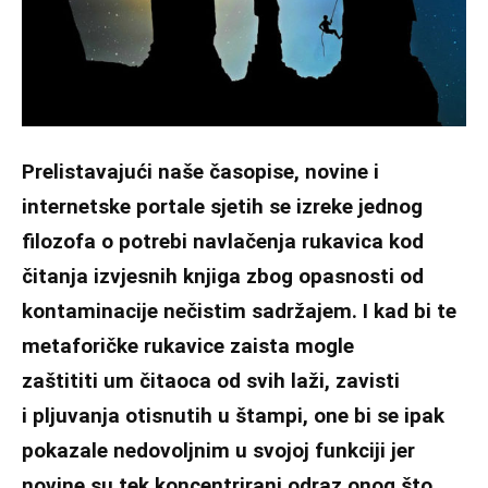
Prelistavajući naše časopise, novine i
internetske portale sjetih se izreke jednog
filozofa o potrebi navlačenja rukavica kod
čitanja izvjesnih knjiga zbog opasnosti od
kontaminacije nečistim sadržajem. I kad bi te
metaforičke rukavice zaista mogle
zaštititi um čitaoca od svih laži, zavisti
i pljuvanja otisnutih u štampi, one bi se ipak
pokazale nedovoljnim u svojoj funkciji jer
novine su tek koncentrirani odraz onog što