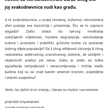
joj svakodnevnica nudi kao građu.
A ta svakodnevnica, u svojoj moralnoj, kulturnoj i ekonomskoj
sferi postaje sve bezočnija i prizemnija. Što se to zapravo
događa? Zašto dolazi do takvog niveliranja
uobičajenih vrijednosti, moralne degradacije, osiromašenja
kulture i prosvjete i praktički, grčevite borbe za opstanak
dobrog dijela populacije? Da li zbog stihijnosti zbivanja ili zbog
nedostatka adekvatnog znanstvenog sistema, ali ozbiljnih i
objektivnih analiza još nema. Zašto je došlo do tolike
egzaltacije netrpeljivosti i nerazumijevanja i mržnje među
ljudima koji su se znali barem smatrati braćom, prijateljima
i dobrim susjedima?
Vede, taj vječni izvor znanja, i danas su mudre i suvremene:
prakriteh kriyamanani
gunaih karmani sarvasah