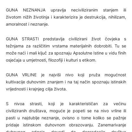
GUNA NEZNANJA upravlja neciviliziranim stanjem ili
životom nižih životinja i karakterizira je destrukcija, nihilizam,
amoralnost i neznanje.
GUNA STRASTI predstavlja civilizirani život čovjeka s
težnjama za različitim vrstama materijalnih dobrobiti. Tu se
može naći i mali ključ za spoznaju Apsolutne Istine u vidu finih
osjećaja u umjetnosti, filozofiji i kulturi s etikom.
GUNA VRLINE je najviši nivo koji pruža mogućnost
kultivacije duhovnim znanjem i na taj način spoznaju istinskih
vrijednosti i krajnjeg cilja života.
S nivoa strasti, koji je karakterističan za većinu
civiliziranih društava, moguće je popeti se na nivo vrline ili
pasti u najdublje neznanje, ovisno o tome koliko se pažnje
pridaje istinskom duhovnom obrazovanju. Zanemarivanje
duhovnog odgoja dovodi do degradacije društva