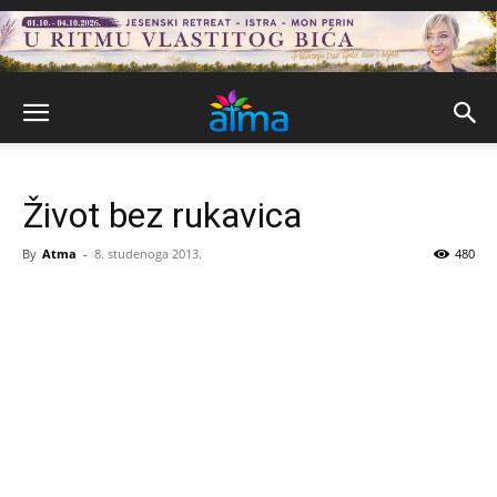
Život bez rukavica
By
Atma
-
8. studenoga 2013.
480