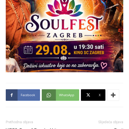
Facebook
WhatsApp
X
Prethodna objava
Slijedeća objava