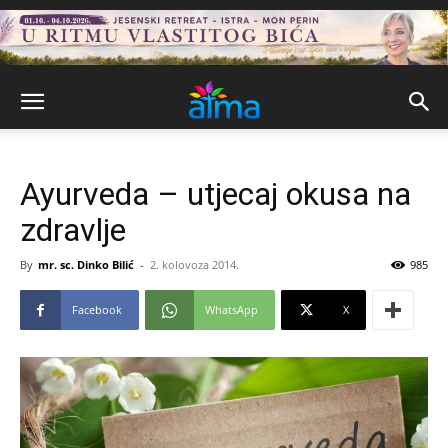
Ayurveda – utjecaj okusa na
zdravlje
By
mr. sc. Dinko Bilić
-
2. kolovoza 2014.
985
Facebook
WhatsApp
X