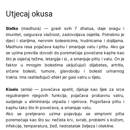
Utjecaj okusa
Slatko
(madhura) — gradi svih 7 dhatua, daje snagu i
imunitet, osigurava vlažnost, zadovoljava osjetila. Potrebno je
djeci i starijima, nervnim bolesnicima, trudnicama i dojiljama.
Madhura rasa pojačava kaphu i smanjuje vatu i pittu. Ako ga
se uzima previše dovodi do poremećaja povećane kaphe kao
što je osjećaj težine, letargije i sl., a smanjuje pittu i vatu. On je
faktor u mnogim bolestima uključujući dijabetes, artritis,
srčane bolesti, tumore, glavobolju i bolesti urinarnog
trakta. Ima rashlađujući efekt jer gasi vatru u tijelu.
Kiselo
(amla) — povećava apetit, djeluje kao lijek za srce
reguliranjem njegovih funkcija, pojačava probavnu vatru,
sudjeluje u eliminiranju otpada i vjetrova. Pogoršava pittu i
kaphu tako što ih povećava, a smanjuje vatu.
Ako se pretjerano uzima pojavljuju se simptomi pitta
poremećaja kao što su: nečista krv, svrab, problemi s kožom,
infekcije, temperatura, žeđ, nedostatak željeza i otekline.