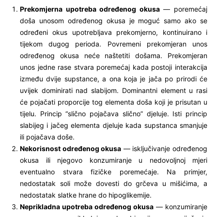
Prekomjerna upotreba određenog okusa
— poremećaj
doša unosom određenog okusa je moguć samo ako se
određeni okus upotrebljava prekomjerno, kontinuirano i
tijekom dugog perioda. Povremeni prekomjeran unos
određenog okusa neće naštetiti došama. Prekomjeran
unos jedne rase stvara poremećaj kada postoji interakcija
između dvije supstance, a ona koja je jača po prirodi će
uvijek dominirati nad slabijom. Dominantni element u rasi
će pojačati proporcije tog elementa doša koji je prisutan u
tijelu. Princip “slično pojačava slično” djeluje. Isti princip
slabijeg i jačeg elementa djeluje kada supstanca smanjuje
ili pojačava doše.
Nekorisnost određenog okusa
— isključivanje određenog
okusa ili njegovo konzumiranje u nedovoljnoj mjeri
eventualno stvara fizičke poremećaje. Na primjer,
nedostatak soli može dovesti do grčeva u mišićima, a
nedostatak slatke hrane do hipoglikemije.
Neprikladna upotreba određenog okusa
— konzumiranje