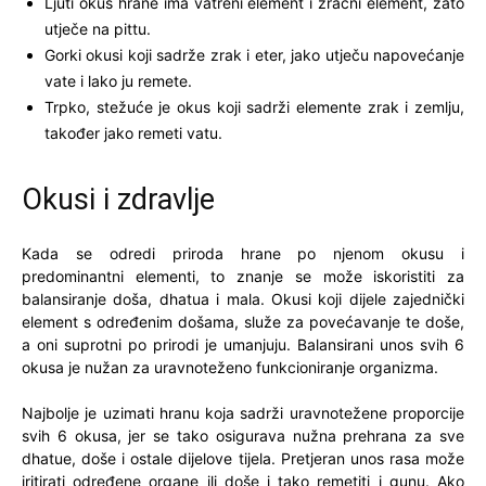
Ljuti okus hrane ima vatreni element i zračni element, zato
utječe na pittu.
Gorki okusi koji sadrže zrak i eter, jako utječu napovećanje
vate i lako ju remete.
Trpko, stežuće je okus koji sadrži elemente zrak i zemlju,
također jako remeti vatu.
Okusi i zdravlje
Kada se odredi priroda hrane po njenom okusu i
predominantni elementi, to znanje se može iskoristiti za
balansiranje doša, dhatua i mala. Okusi koji dijele zajednički
element s određenim došama, služe za povećavanje te doše,
a oni suprotni po prirodi je umanjuju. Balansirani unos svih 6
okusa je nužan za uravnoteženo funkcioniranje organizma.
Najbolje je uzimati hranu koja sadrži uravnotežene proporcije
svih 6 okusa, jer se tako osigurava nužna prehrana za sve
dhatue, doše i ostale dijelove tijela. Pretjeran unos rasa može
iritirati određene organe ili doše i tako remetiti i gunu. Ako