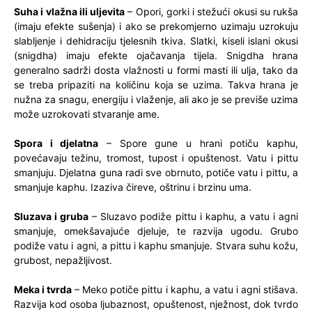
Suha i vlažna ili uljevita
– Opori, gorki i stežući okusi su rukša
(imaju efekte sušenja) i ako se prekomjerno uzimaju uzrokuju
slabljenje i dehidraciju tjelesnih tkiva. Slatki, kiseli islani okusi
(snigdha) imaju efekte ojačavanja tijela. Snigdha hrana
generalno sadrži dosta vlažnosti u formi masti ili ulja, tako da
se treba pripaziti na količinu koja se uzima. Takva hrana je
nužna za snagu, energiju i vlaženje, ali ako je se previše uzima
može uzrokovati stvaranje ame.
Spora i djelatna
– Spore gune u hrani potiču kaphu,
povećavaju težinu, tromost, tupost i opuštenost. Vatu i pittu
smanjuju. Djelatna guna radi sve obrnuto, potiče vatu i pittu, a
smanjuje kaphu. Izaziva čireve, oštrinu i brzinu uma.
Sluzava i gruba
– Sluzavo podiže pittu i kaphu, a vatu i agni
smanjuje, omekšavajuće djeluje, te razvija ugodu. Grubo
podiže vatu i agni, a pittu i kaphu smanjuje. Stvara suhu kožu,
grubost, nepažljivost.
Meka i tvrda
– Meko potiče pittu i kaphu, a vatu i agni stišava.
Razvija kod osoba ljubaznost, opuštenost, nježnost, dok tvrdo