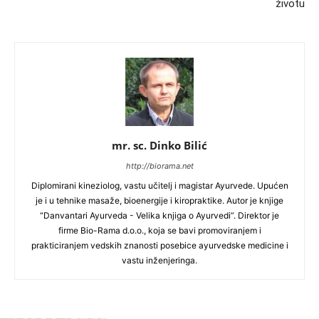
životu
mr. sc. Dinko Bilić
http://biorama.net
Diplomirani kineziolog, vastu učitelj i magistar Ayurvede. Upućen
je i u tehnike masaže, bioenergije i kiropraktike. Autor je knjige
“Danvantari Ayurveda - Velika knjiga o Ayurvedi”. Direktor je
firme Bio-Rama d.o.o., koja se bavi promoviranjem i
prakticiranjem vedskih znanosti posebice ayurvedske medicine i
vastu inženjeringa.