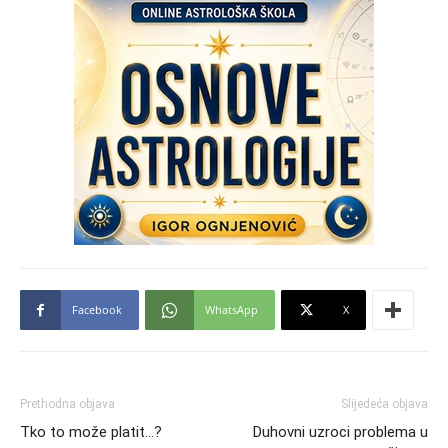
Facebook
WhatsApp
X
Prethodna objava
Slijedeća objava
Tko to može platit…?
Duhovni uzroci problema u