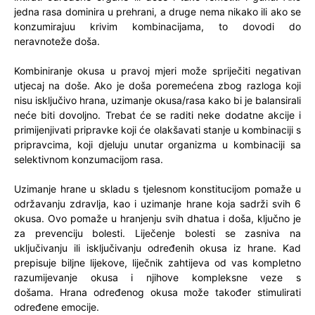
jedna rasa dominira u prehrani, a druge nema nikako ili ako se
konzumirajuu krivim kombinacijama, to dovodi do
neravnoteže doša.
Kombiniranje okusa u pravoj mjeri može spriječiti negativan
utjecaj na doše. Ako je doša poremećena zbog razloga koji
nisu isključivo hrana, uzimanje okusa/rasa kako bi je balansirali
neće biti dovoljno. Trebat će se raditi neke dodatne akcije i
primijenjivati pripravke koji će olakšavati stanje u kombinaciji s
pripravcima, koji djeluju unutar organizma u kombinaciji sa
selektivnom konzumacijom rasa.
Uzimanje hrane u skladu s tjelesnom konstitucijom pomaže u
održavanju zdravlja, kao i uzimanje hrane koja sadrži svih 6
okusa. Ovo pomaže u hranjenju svih dhatua i doša, ključno je
za prevenciju bolesti. Liječenje bolesti se zasniva na
uključivanju ili isključivanju određenih okusa iz hrane. Kad
prepisuje biljne lijekove, liječnik zahtijeva od vas kompletno
razumijevanje okusa i njihove kompleksne veze s
došama. Hrana određenog okusa može također stimulirati
određene emocije.