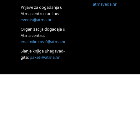
otpusti stres
atmaveda.hr
Prijave za događanja u
23.08.
Atma centru i online:
Pula
events@atma.hr
Access Energetski
Facelift®
Organizacija događaja u
24.08.
Atma centru:
Zagreb
ena.milinković@atma.hr
Pjesma srca /
Zagreb
Slanje knjiga Bhagavad-
gita:
paketi@atma.hr
Online
Tečaj Višeg
Vodstva, razvijanja
intuicije i Akaša zapisa
26.08.
Online
Postanite Nositelj
Vibracije Nove Zemlje
27.08.
Visoko
Alemka Dauskardt
– Jednodnevna
radionica sistemskih
konstelacija