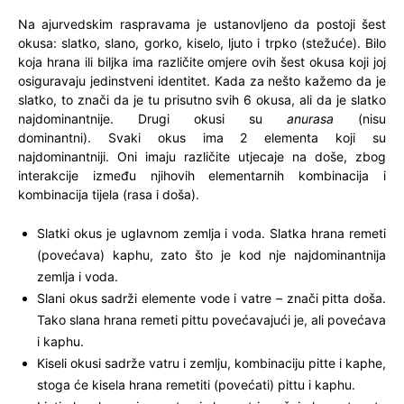
Na ajurvedskim raspravama je ustanovljeno da postoji šest
okusa: slatko, slano, gorko, kiselo, ljuto i trpko (stežuće). Bilo
koja hrana ili biljka ima različite omjere ovih šest okusa koji joj
osiguravaju jedinstveni identitet. Kada za nešto kažemo da je
slatko, to znači da je tu prisutno svih 6 okusa, ali da je slatko
najdominantnije. Drugi okusi su
anurasa
(nisu
dominantni). Svaki okus ima 2 elementa koji su
najdominantniji. Oni imaju različite utjecaje na doše, zbog
interakcije između njihovih elementarnih kombinacija i
kombinacija tijela (rasa i doša).
Slatki okus je uglavnom zemlja i voda. Slatka hrana remeti
(povećava) kaphu, zato što je kod nje najdominantnija
zemlja i voda.
Slani okus sadrži elemente vode i vatre – znači pitta doša.
Tako slana hrana remeti pittu povećavajući je, ali povećava
i kaphu.
Kiseli okusi sadrže vatru i zemlju, kombinaciju pitte i kaphe,
stoga će kisela hrana remetiti (povećati) pittu i kaphu.