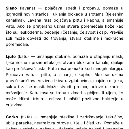
Slano
(lavana) — pojačava apetit i probavu, pomaže u
izgradnji novih stanica i uklanja blokade u šrotama (tjelesnim
kanalima). Lavana rasa pojačava pittu i kaphu, a smanjuje
vatu. Ako se pretjerano uzima stvara poremećaje kože kao
što su: leukoderma, pečenje i češanje, ćelavost i osip. Previše
soli može dovesti do trovanja, stvara otekline i mokraćne
poremećaje.
Ljuto
(katu) — umanjuje otekline, pomaže u otapanju masti,
liječi nosne i prsne infekcije, otvara blokirane kanale, djeluje
kao pročišćivač usta. Katu rasa pomaže kod mnogih alergija.
Pojačava vatu i pittu, a smanjuje kaphu. Ako se uzima
previše,uništava vezivna tkiva u zglobovima, majčino mlijeko,
sukru i zalihe masti. Može stvoriti premor, bolove u karlici i
mršavljenje. Katu rasa se treba uzimati s ghijem ili uljem, jer
može iritirati trbuh i crijeva i uništiti pozitivne bakterije u
crijevima.
Gorko
(tikta) — smanjuje otekline i zadržavanje tekućine,
ubija parazite, neutralizira otrove u tijelu i čisti krv. Pomaže u
liječenju osjećaja pečenja i češanja,kožnih bolesti i kontrolira