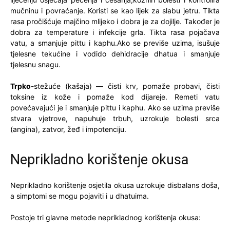
mučninu i povraćanje. Koristi se kao lijek za slabu jetru. Tikta
rasa pročišćuje majčino mlijeko i dobra je za dojilje. Također je
dobra za temperature i infekcije grla. Tikta rasa pojačava
vatu, a smanjuje pittu i kaphu.Ako se previše uzima, isušuje
tjelesne tekućine i vodido dehidracije dhatua i smanjuje
tjelesnu snagu.
Trpko
-stežuće (kašaja) — čisti krv, pomaže probavi, čisti
toksine iz kože i pomaže kod dijareje. Remeti vatu
povećavajući je i smanjuje pittu i kaphu. Ako se uzima previše
stvara vjetrove, napuhuje trbuh, uzrokuje bolesti srca
(angina), zatvor, žeđ i impotenciju.
Neprikladno korištenje okusa
Neprikladno korištenje osjetila okusa uzrokuje disbalans doša,
a simptomi se mogu pojaviti i u dhatuima.
Postoje tri glavne metode neprikladnog korištenja okusa: