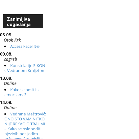
Zanimljiva
događanja
05.08.
Otok Krk
Access Facelift®
09.08.
Zagreb
Konstelacije SIKON
s Vedranom Kraljetom
13.08.
Online
Kako se nositi s
emocijama?
14.08.
Online
Vedrana Meštrović:
ONO ŠTO VAM NITKO
NIJE REKAO O TRAUMI
– Kako se osloboditi
njezinih posljedica
brže nego što mislite