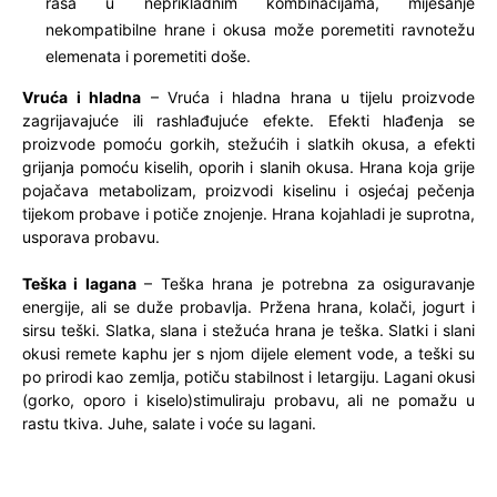
rasa u neprikladnim kombinacijama, miješanje
nekompatibilne hrane i okusa može poremetiti ravnotežu
elemenata i poremetiti doše.
Vruća i hladna
– Vruća i hladna hrana u tijelu proizvode
zagrijavajuće ili rashlađujuće efekte. Efekti hlađenja se
proizvode pomoću gorkih, stežućih i slatkih okusa, a efekti
grijanja pomoću kiselih, oporih i slanih okusa. Hrana koja grije
pojačava metabolizam, proizvodi kiselinu i osjećaj pečenja
tijekom probave i potiče znojenje. Hrana kojahladi je suprotna,
usporava probavu.
Teška i lagana
– Teška hrana je potrebna za osiguravanje
energije, ali se duže probavlja. Pržena hrana, kolači, jogurt i
sirsu teški. Slatka, slana i stežuća hrana je teška. Slatki i slani
okusi remete kaphu jer s njom dijele element vode, a teški su
po prirodi kao zemlja, potiču stabilnost i letargiju. Lagani okusi
(gorko, oporo i kiselo)stimuliraju probavu, ali ne pomažu u
rastu tkiva. Juhe, salate i voće su lagani.