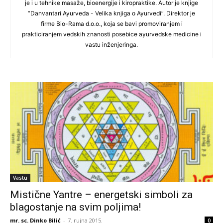
je i u tehnike masaže, bioenergije i kiropraktike. Autor je knjige
“Danvantari Ayurveda - Velika knjiga o Ayurvedi”. Direktor je
firme Bio-Rama d.o.o., koja se bavi promoviranjem i
prakticiranjem vedskih znanosti posebice ayurvedske medicine i
vastu inženjeringa.
Vastu
Mistične Yantre – energetski simboli za
blagostanje na svim poljima!
mr. sc. Dinko Bilić
-
7. rujna 2015.
0