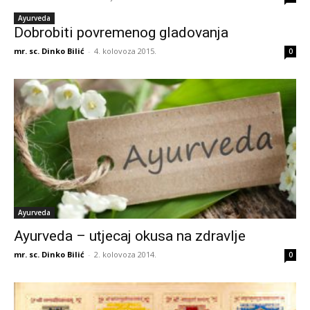
Ayurveda
Dobrobiti povremenog gladovanja
mr. sc. Dinko Bilić
-
4. kolovoza 2015.
0
Ayurveda
Ayurveda – utjecaj okusa na zdravlje
mr. sc. Dinko Bilić
-
2. kolovoza 2014.
0