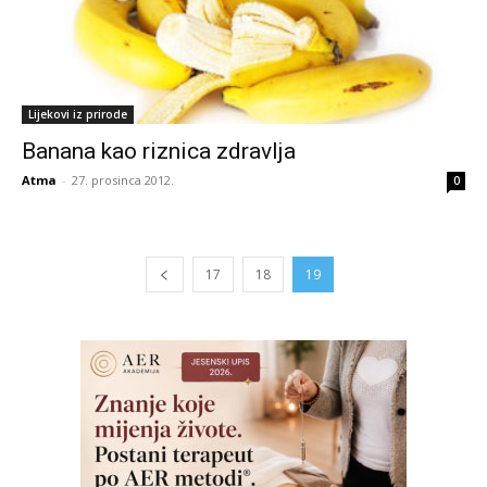
Lijekovi iz prirode
Banana kao riznica zdravlja
Atma
-
27. prosinca 2012.
0
17
18
19