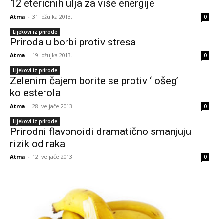
12 eteričnih ulja za više energije
Atma
-
31. ožujka 2013.
0
Lijekovi iz prirode
Priroda u borbi protiv stresa
Atma
-
19. ožujka 2013.
0
Lijekovi iz prirode
Zelenim čajem borite se protiv ‘lošeg’
kolesterola
Atma
-
28. veljače 2013.
0
Lijekovi iz prirode
Prirodni flavonoidi dramatično smanjuju
rizik od raka
Atma
-
12. veljače 2013.
0