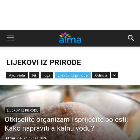
LIJEKOVI IZ PRIRODE
Ayurveda
Fit
Joga
Lijekovi iz prirode
Odnosi
LIJEKOVI IZ PRIRODE
Otkiselite organizam i spriječite bolesti:
Kako napraviti alkalnu vodu?
Atma
-
4. kolovoza 2026.