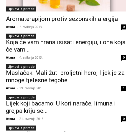
Lijekovi iz prirode
Aromaterapijom protiv sezonskih alergija
Atma
-
6. svibnja 2013.
0
Lijekovi iz prirode
Koja će vam hrana isisati energiju, i ona koja
će vam...
Atma
-
4. svibnja 2013.
0
Lijekovi iz prirode
Maslačak: Mali žuti proljetni heroj lijek je za
mnoge tjelesne tegobe
Atma
-
29. travnja 2013.
1
Lijekovi iz prirode
Lijek koji bacamo: U kori narače, limuna i
grejpa kriju se...
Atma
-
21. travnja 2013.
0
Lijekovi iz prirode