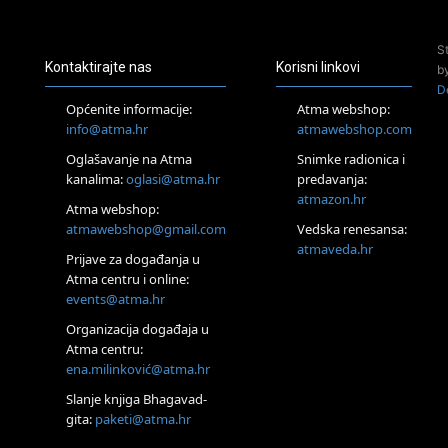
Access Energetski Facelift®
24.08.
S
Zagreb
Kontaktirajte nas
Korisni linkovi
b
Pjesma srca / Zagreb
D
Online
Općenite informacije:
Atma webshop:
Tečaj Višeg Vodstva, razvijanja intuicije i Akaša zapisa
info@atma.hr
atmawebshop.com
25.08.
Oglašavanje na Atma
Snimke radionica i
Online
kanalima:
oglasi@atma.hr
predavanja:
Upisi u program Profesionalni hipnoterapeut — nova
generacija kreće 25.08. 2026.
atmazon.hr
Atma webshop:
26.08.
atmawebshop@gmail.com
Vedska renesansa:
Online
atmaveda.hr
Postanite Nositelj Vibracije Nove Zemlje
Prijave za događanja u
Atma centru i online:
27.08.
events@atma.hr
Visoko
Alemka Dauskardt – Jednodnevna radionica sistemskih
Organizacija događaja u
konstelacija
Atma centru:
28.08.
ena.milinković@atma.hr
Online
SPAVAJ… Priče za lakšu noć
Slanje knjiga Bhagavad-
gita:
paketi@atma.hr
29.08.
Zagreb