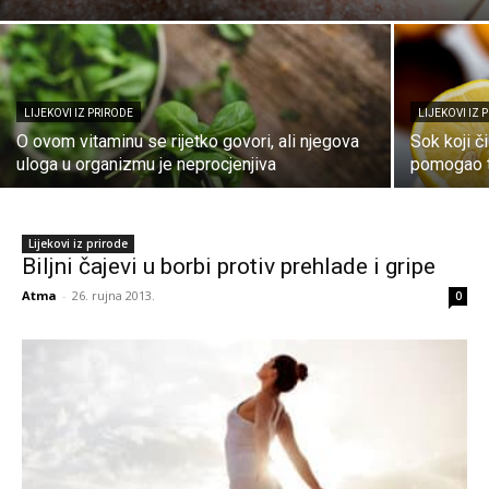
LIJEKOVI IZ PRIRODE
LIJEKOVI IZ 
O ovom vitaminu se rijetko govori, ali njegova
Sok koji č
uloga u organizmu je neprocjenjiva
pomogao ti
Lijekovi iz prirode
Biljni čajevi u borbi protiv prehlade i gripe
Atma
-
26. rujna 2013.
0