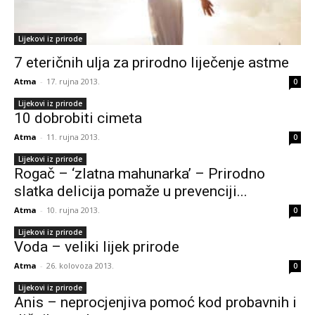
Lijekovi iz prirode
7 eteričnih ulja za prirodno liječenje astme
Atma
-
17. rujna 2013.
0
Lijekovi iz prirode
10 dobrobiti cimeta
Atma
-
11. rujna 2013.
0
Lijekovi iz prirode
Rogač – ‘zlatna mahunarka’ – Prirodno
slatka delicija pomaže u prevenciji...
Atma
-
10. rujna 2013.
0
Lijekovi iz prirode
Voda – veliki lijek prirode
Atma
-
26. kolovoza 2013.
0
Lijekovi iz prirode
Anis – neprocjenjiva pomoć kod probavnih i