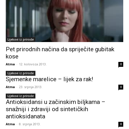
Lijekovi iz prirode
Pet prirodnih načina da spriječite gubitak
kose
Atma
-
12. kolovoza 2013.
0
Lijekovi iz prirode
Sjemenke marelice – lijek za rak!
Atma
-
23. srpnja 2013.
0
Lijekovi iz prirode
Antioksidansi u začinskim biljkama –
snažniji i zdraviji od sintetičkih
antioksidanata
Atma
-
8. srpnja 2013.
0