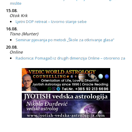
mislite
15.08.
Otok Krk
Ljetni DOP retreat – Izvorno stanje sebe
16.08.
Tisno (Murter)
Seminar pjevanja po metodi „Škole za otkrivanje glasa“
20.08.
Online
Radionica: Pomagači iz drugih dimenzija Online – otvoreno za
sve
21.08.
Zagreb+Online
Osnovni ThetaHealing® tečaj, Zagreb i Online
22.08.
Zagreb
Osnovna radionica za izscjeljivanje pranom (Basic Pranic
Healing course)
Pula
Access BARS®, otpusti stres
23.08.
Pula