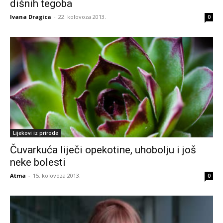
dišnih tegoba
Ivana Dragica
-
22. kolovoza 2013.
0
Lijekovi iz prirode
Čuvarkuća liječi opekotine, uhobolju i još
neke bolesti
Atma
-
15. kolovoza 2013.
0