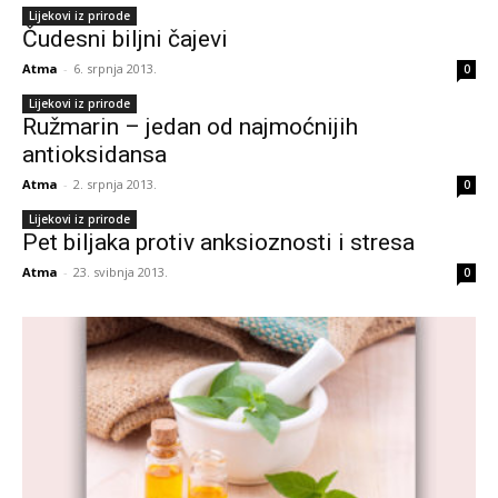
Lijekovi iz prirode
Čudesni biljni čajevi
Atma
-
6. srpnja 2013.
0
Lijekovi iz prirode
Ružmarin – jedan od najmoćnijih
antioksidansa
Atma
-
2. srpnja 2013.
0
Lijekovi iz prirode
Pet biljaka protiv anksioznosti i stresa
Atma
-
23. svibnja 2013.
0