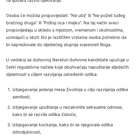
na ljudsku razinu djelovanja.
Osoba će možda propovijedati: “Ne ubij” ili “Ne poželi tuđeg
bračnog druga” ili “Poštuj oca i majku”. Na taj način sveci
propovijedaju u skladu s mjestom, vremenom i okolnostima,
uzimajući u obzir što je različitim vrstama osoba potrebno da
bi napredovale do sljedećeg stupnja svjesnosti Boga.
U vedskoj se duhovnoj literaturi duhovne kandidate upućuje u
četiri regulativna načela koja obuhvaćaju napuštanje sljedećih
djelatnosti s ciljem razvijanja određenih odlika:
izbjegavanje jedenja mesa životinja u cilju razvijanja odlike
samilosti,
izbjegavanje upuštanja u nezakonite seksualne odnose,
kako bi se razvila odlika čistoće,
izbjegavanje kockanja, kako bi se njegovala odlika
istinoljubivosti,