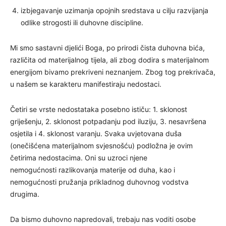
izbjegavanje uzimanja opojnih sredstava u cilju razvijanja
odlike strogosti ili duhovne discipline.
Mi smo sastavni djelići Boga, po prirodi čista duhovna bića,
različita od materijalnog tijela, ali zbog dodira s materijalnom
energijom bivamo prekriveni neznanjem. Zbog tog prekrivača,
u našem se karakteru manifestiraju nedostaci.
Četiri se vrste nedostataka posebno ističu: 1. sklonost
griješenju, 2. sklonost potpadanju pod iluziju, 3. nesavršena
osjetila i 4. sklonost varanju. Svaka uvjetovana duša
(onečišćena materijalnom svjesnošću) podložna je ovim
četirima nedostacima. Oni su uzroci njene
nemogućnosti razlikovanja materije od duha, kao i
nemogućnosti pružanja prikladnog duhovnog vodstva
drugima.
Da bismo duhovno napredovali, trebaju nas voditi osobe