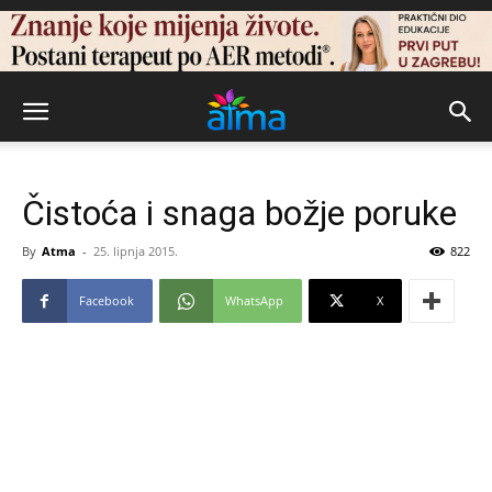
Čistoća i snaga božje poruke
By
Atma
-
25. lipnja 2015.
822
Facebook
WhatsApp
X