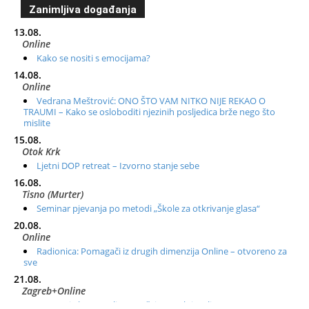
Zanimljiva događanja
13.08.
Online
Kako se nositi s emocijama?
14.08.
Online
Vedrana Meštrović: ONO ŠTO VAM NITKO NIJE REKAO O
TRAUMI – Kako se osloboditi njezinih posljedica brže nego što
mislite
15.08.
Otok Krk
Ljetni DOP retreat – Izvorno stanje sebe
16.08.
Tisno (Murter)
Seminar pjevanja po metodi „Škole za otkrivanje glasa“
20.08.
Online
Radionica: Pomagači iz drugih dimenzija Online – otvoreno za
sve
21.08.
Zagreb+Online
Osnovni ThetaHealing® tečaj, Zagreb i Online