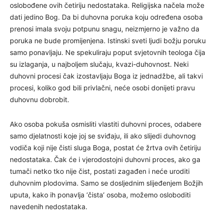
oslobođene ovih četiriju nedostataka. Religijska načela može
dati jedino Bog. Da bi duhovna poruka koju određena osoba
prenosi imala svoju potpunu snagu, neizmjerno je važno da
poruka ne bude promijenjena. Istinski sveti ljudi božju poruku
samo ponavljaju. Ne spekuliraju poput svjetovnih teologa čija
su izlaganja, u najboljem slučaju, kvazi-duhovnost. Neki
duhovni procesi čak izostavljaju Boga iz jednadžbe, ali takvi
procesi, koliko god bili privlačni, neće osobi donijeti pravu
duhovnu dobrobit.
Ako osoba pokuša osmisliti vlastiti duhovni proces, odabere
samo djelatnosti koje joj se sviđaju, ili ako slijedi duhovnog
vodiča koji nije čisti sluga Boga, postat će žrtva ovih četiriju
nedostataka. Čak će i vjerodostojni duhovni proces, ako ga
tumači netko tko nije čist, postati zagađen i neće uroditi
duhovnim plodovima. Samo se dosljednim slijeđenjem Božjih
uputa, kako ih ponavlja ‘čista’ osoba, možemo osloboditi
navedenih nedostataka.