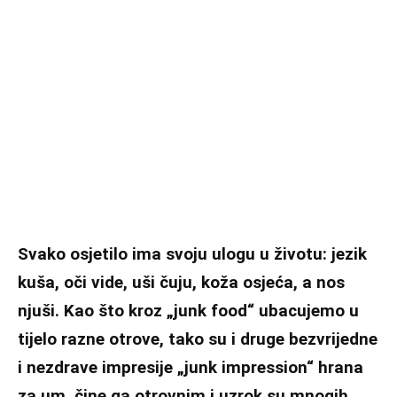
Svako osjetilo ima svoju ulogu u životu: jezik
kuša, oči vide, uši čuju, koža osjeća, a nos
njuši. Kao što kroz „
junk food“
ubacujemo u
tijelo razne otrove, tako su i druge bezvrijedne
i nezdrave impresije „
junk impression“
hrana
za um, čine ga otrovnim i uzrok su mnogih