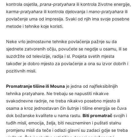
kontrola osjetila,
prana-pratyahara
ili kontrola životne energije,
karma-pratyahara
ili kontrola djelovanja i
mano-pratyahara
ili
povlačenje uma od impresija. Svaki od njih ima svoje posebne
metode i tehnike koje koristi.
Neke vrlo jednostavne tehnike povlaćenja pažnje su da
sjednete zatvorenih očiju, povućete se negdje u osamu, ili se
suzdržite od televizije, radija i sl. Posjeta svetih mjesta
također je dobro mjesto za povlaćenje a ona su izvor dobrih i
pozitivnih misli.
Promatranje tišine ili Mouna
je jedna od najfleksibilnijih
tehnika pratyahare. Ne trebaju se napustiti nikakve
svakodnevne radnje, ne treba nikakvo posebno mjesto ili
osama a kroz jednostavan čin šutnje i tišine energija se čuva
dok božanske kvalitete u nama rastu.
Biti promatrač
svojih i
tuđih misli, emocija, želja, biti neuznemiren i puštati stalnu
promjenu misli da teče i odlazi glavni su zadaci gdje se treba