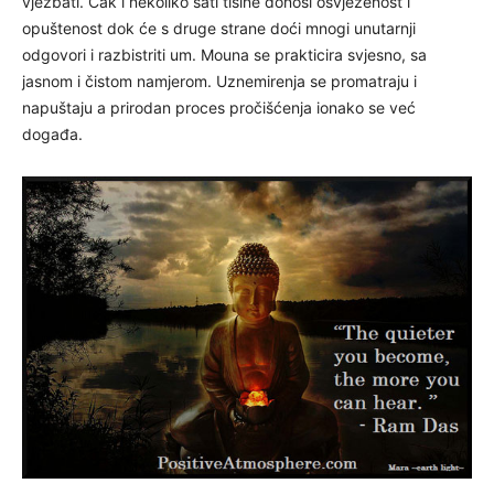
vježbati. Čak i nekoliko sati tišine donosi osvježenost i
opuštenost dok će s druge strane doći mnogi unutarnji
odgovori i razbistriti um. Mouna se prakticira svjesno, sa
jasnom i čistom namjerom. Uznemirenja se promatraju i
napuštaju a prirodan proces pročišćenja ionako se već
događa.