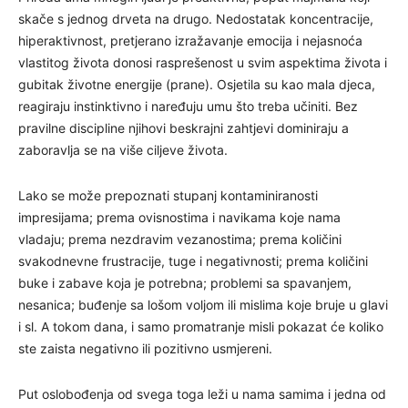
skače s jednog drveta na drugo. Nedostatak koncentracije,
hiperaktivnost, pretjerano izražavanje emocija i nejasnoća
vlastitog života donosi rasprešenost u svim aspektima života i
gubitak životne energije (prane). Osjetila su kao mala djeca,
reagiraju instinktivno i naređuju umu što treba učiniti. Bez
pravilne discipline njihovi beskrajni zahtjevi dominiraju a
zaboravlja se na više ciljeve života.
Lako se može prepoznati stupanj kontaminiranosti
impresijama; prema ovisnostima i navikama koje nama
vladaju; prema nezdravim vezanostima; prema količini
svakodnevne frustracije, tuge i negativnosti; prema količini
buke i zabave koja je potrebna; problemi sa spavanjem,
nesanica; buđenje sa lošom voljom ili mislima koje bruje u glavi
i sl. A tokom dana, i samo promatranje misli pokazat će koliko
ste zaista negativno ili pozitivno usmjereni.
Put oslobođenja od svega toga leži u nama samima i jedna od