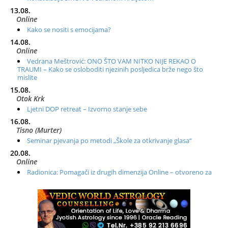
13.08.
Online
Kako se nositi s emocijama?
14.08.
Online
Vedrana Meštrović: ONO ŠTO VAM NITKO NIJE REKAO O
TRAUMI – Kako se osloboditi njezinih posljedica brže nego što
mislite
15.08.
Otok Krk
Ljetni DOP retreat – Izvorno stanje sebe
16.08.
Tisno (Murter)
Seminar pjevanja po metodi „Škole za otkrivanje glasa“
20.08.
Online
Radionica: Pomagači iz drugih dimenzija Online – otvoreno za
sve
21.08.
Zagreb+Online
Osnovni ThetaHealing® tečaj, Zagreb i Online
22.08.