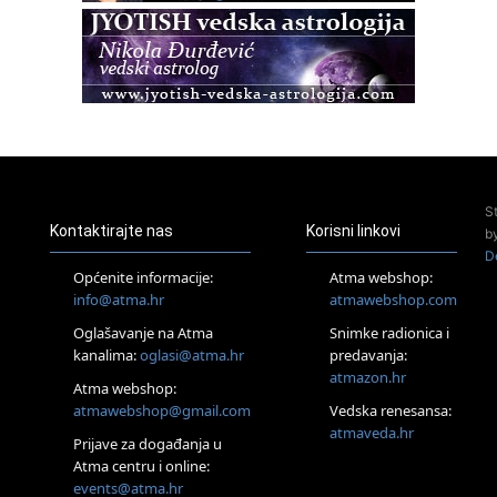
Pula
Access BARS®, otpusti stres
23.08.
Pula
Access Energetski Facelift®
24.08.
Zagreb
Pjesma srca / Zagreb
Online
S
Tečaj Višeg Vodstva, razvijanja intuicije i Akaša zapisa
Kontaktirajte nas
Korisni linkovi
b
25.08.
D
Online
Općenite informacije:
Atma webshop:
Upisi u program Profesionalni hipnoterapeut — nova
info@atma.hr
atmawebshop.com
generacija kreće 25.08. 2026.
Oglašavanje na Atma
Snimke radionica i
26.08.
Online
kanalima:
oglasi@atma.hr
predavanja:
Postanite Nositelj Vibracije Nove Zemlje
atmazon.hr
Atma webshop:
27.08.
atmawebshop@gmail.com
Vedska renesansa:
Visoko
atmaveda.hr
Prijave za događanja u
Alemka Dauskardt – Jednodnevna radionica sistemskih
konstelacija
Atma centru i online:
events@atma.hr
29.08.