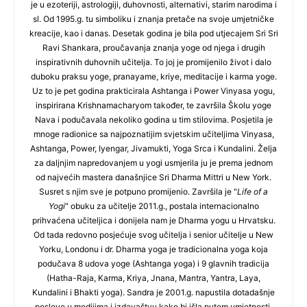
je u ezoteriji, astrologiji, duhovnosti, alternativi, starim narodima i
sl. Od 1995.g. tu simboliku i znanja pretače na svoje umjetničke
kreacije, kao i danas. Desetak godina je bila pod utjecajem Sri Sri
Ravi Shankara, proučavanja znanja yoge od njega i drugih
inspirativnih duhovnih učitelja. To joj je promijenilo život i dalo
duboku praksu yoge, pranayame, kriye, meditacije i karma yoge.
Uz to je pet godina prakticirala Ashtanga i Power Vinyasa yogu,
inspirirana Krishnamacharyom također, te završila Školu yoge
Nava i podučavala nekoliko godina u tim stilovima. Posjetila je
mnoge radionice sa najpoznatijim svjetskim učiteljima Vinyasa,
Ashtanga, Power, Iyengar, Jivamukti, Yoga Srca i Kundalini. Želja
za daljnjim napredovanjem u yogi usmjerila ju je prema jednom
od najvećih mastera današnjice Sri Dharma Mittri u New York.
Susret s njim sve je potpuno promijenio. Završila je "
Life of a
Yogi
" obuku za učitelje 2011.g., postala internacionalno
prihvaćena učiteljica i donijela nam je Dharma yogu u Hrvatsku.
Od tada redovno posjećuje svog učitelja i senior učitelje u New
Yorku, Londonu i dr. Dharma yoga je tradicionalna yoga koja
podučava 8 udova yoge (Ashtanga yoga) i 9 glavnih tradicija
(Hatha-Raja, Karma, Kriya, Jnana, Mantra, Yantra, Laya,
Kundalini i Bhakti yoga). Sandra je 2001.g. napustila dotadašnje
poslove u medijima i izdavaštvu kako bi išla putem umjetnosti,