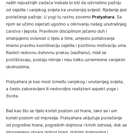
naših najvažnijih zadaća trebala bi biti da odvratimo pažnju
od osjetila i vanjskog svijeta ka unutarnjoj svijesti. Rješenje jest
povlačenje pažnje. U yogi tu razinu zovemo
Pratyahara
. Sa
njom se učimo osjećati ugodno u otkrivanju našeg unutrašnjeg
carstva i ljepota. Pravilnom disciplinom jačamo duh i
smanjujemo ovisnost o tijelu a time, umjesto potiskivanja
imamo pravilnu koordinaciju osjetila i pozitivnu motivaciju uma.
Radeći redovnu duhovnu praksu (
sadhanu
), misli se
pročišćavaju, postaju mirnije i nisu toliko uznemirene vanjskim
okolnostima.
Pratyahara
je kao most između vanjskog i unutarnjeg svijeta,
a često zaboravljeni ili nedovoljno realizirani aspekt yoge i
života.
Baš kao što se tijelo koristi postom od hrane, tako se i um
koristi postom od impresija. Pratyahara uključuje povlačenje
od pogrešne hrane, pogrešnih dojmova i krivih odnosa, dok se
istovremeno otvara dobroj hrani, dobrim dojmovima i