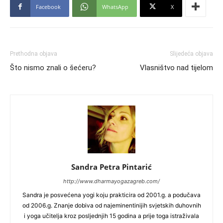
Facebook
WhatsApp
X
Prethodna objava
Slijedeća objava
Što nismo znali o šećeru?
Vlasništvo nad tijelom
Sandra Petra Pintarić
http://www.dharmayogazagreb.com/
Sandra
je posvećena yogi koju prakticira od 2001.g. a podučava
od 2006.g. Znanje dobiva od najeminentinijih svjetskih duhovnih
i yoga učitelja kroz posljednjih 15 godina a prije toga istraživala