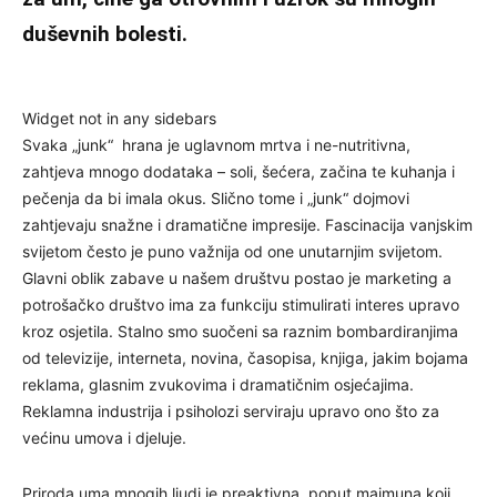
duševnih bolesti.
Widget not in any sidebars
Svaka „junk“ hrana je uglavnom mrtva i ne-nutritivna,
zahtjeva mnogo dodataka – soli, šećera, začina te kuhanja i
pečenja da bi imala okus. Slično tome i „junk“ dojmovi
zahtjevaju snažne i dramatične impresije. Fascinacija vanjskim
svijetom često je puno važnija od one unutarnjim svijetom.
Glavni oblik zabave u našem društvu postao je marketing a
potrošačko društvo ima za funkciju stimulirati interes upravo
kroz osjetila. Stalno smo suočeni sa raznim bombardiranjima
od televizije, interneta, novina, časopisa, knjiga, jakim bojama
reklama, glasnim zvukovima i dramatičnim osjećajima.
Reklamna industrija i psiholozi serviraju upravo ono što za
većinu umova i djeluje.
Priroda uma mnogih ljudi je preaktivna, poput majmuna koji