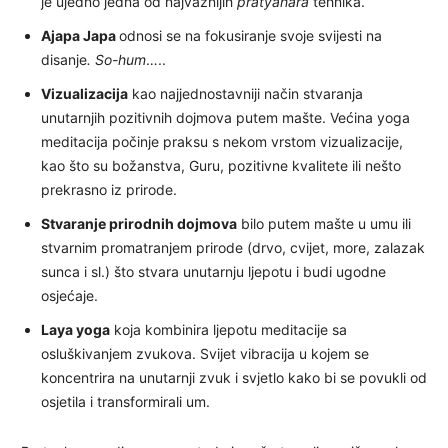
je ujedno jedna od najvažnijih
pratyahara
tehnika.
Ajapa Japa
odnosi se na fokusiranje svoje svijesti na
disanje
. So-hum
…..
Vizualizacija
kao najjednostavniji način stvaranja
unutarnjih pozitivnih dojmova putem mašte. Većina yoga
meditacija počinje praksu s nekom vrstom vizualizacije,
kao što su božanstva, Guru, pozitivne kvalitete ili nešto
prekrasno iz prirode.
Stvaranje prirodnih dojmova
bilo putem mašte u umu ili
stvarnim promatranjem prirode (drvo, cvijet, more, zalazak
sunca i sl.) što stvara unutarnju ljepotu i budi ugodne
osjećaje.
Laya yoga
koja kombinira ljepotu meditacije sa
osluškivanjem zvukova. Svijet vibracija u kojem se
koncentrira na unutarnji zvuk i svjetlo kako bi se povukli od
osjetila i transformirali um.