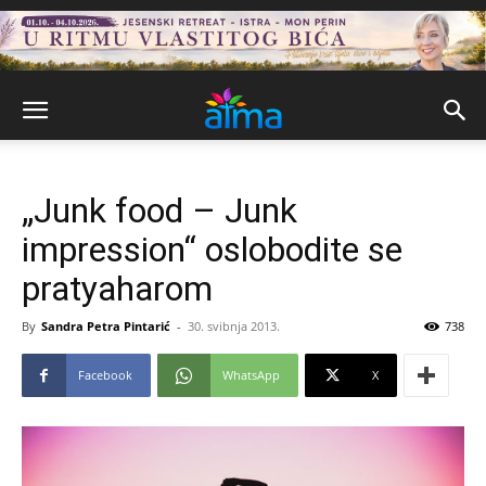
„Junk food – Junk
impression“ oslobodite se
pratyaharom
By
Sandra Petra Pintarić
-
30. svibnja 2013.
738
Facebook
WhatsApp
X