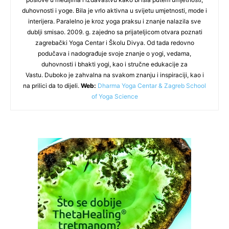
duhovnosti i yoge. Bila je vrlo aktivna u svijetu umjetnosti, mode i
interijera. Paralelno je kroz yoga praksu i znanje nalazila sve
dublji smisao. 2009. g. zajedno sa prijateljicom otvara poznati
zagrebački Yoga Centar i Školu Divya. Od tada redovno
podučava i nadograđuje svoje znanje o yogi, vedama,
duhovnosti i bhakti yogi, kao i stručne edukacije za
Vastu. Duboko je zahvalna na svakom znanju i inspiraciji, kao i
na prilici da to dijeli.
Web:
Dharma Yoga Centar & Zagreb School
of Yoga Science