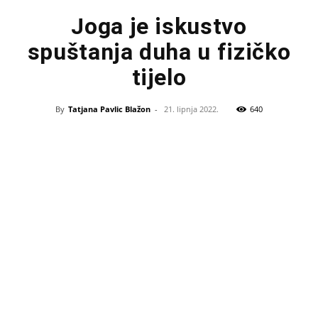
Joga je iskustvo
spuštanja duha u fizičko
tijelo
By
Tatjana Pavlic Blažon
-
21. lipnja 2022.
640