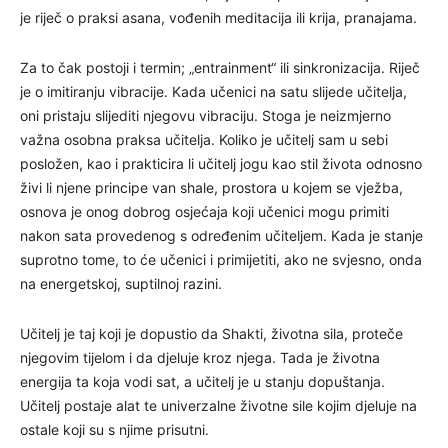
je riječ o praksi asana, vođenih meditacija ili krija, pranajama.
Za to čak postoji i termin; „entrainment“ ili sinkronizacija. Riječ
je o imitiranju vibracije. Kada učenici na satu slijede učitelja,
oni pristaju slijediti njegovu vibraciju. Stoga je neizmjerno
važna osobna praksa učitelja. Koliko je učitelj sam u sebi
posložen, kao i prakticira li učitelj jogu kao stil života odnosno
živi li njene principe van shale, prostora u kojem se vježba,
osnova je onog dobrog osjećaja koji učenici mogu primiti
nakon sata provedenog s određenim učiteljem. Kada je stanje
suprotno tome, to će učenici i primijetiti, ako ne svjesno, onda
na energetskoj, suptilnoj razini.
Učitelj je taj koji je dopustio da Shakti, životna sila, proteče
njegovim tijelom i da djeluje kroz njega. Tada je životna
energija ta koja vodi sat, a učitelj je u stanju dopuštanja.
Učitelj postaje alat te univerzalne životne sile kojim djeluje na
ostale koji su s njime prisutni.