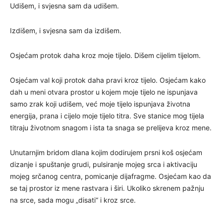
Udišem, i svjesna sam da udišem.
Izdišem, i svjesna sam da izdišem.
Osjećam protok daha kroz moje tijelo. Dišem cijelim tijelom.
Osjećam val koji protok daha pravi kroz tijelo. Osjećam kako
dah u meni otvara prostor u kojem moje tijelo ne ispunjava
samo zrak koji udišem, već moje tijelo ispunjava životna
energija, prana i cijelo moje tijelo titra. Sve stanice mog tijela
titraju životnom snagom i ista ta snaga se prelijeva kroz mene.
Unutarnjim bridom dlana kojim dodirujem prsni koš osjećam
dizanje i spuštanje grudi, pulsiranje mojeg srca i aktivaciju
mojeg srčanog centra, pomicanje dijafragme. Osjećam kao da
se taj prostor iz mene rastvara i širi. Ukoliko skrenem pažnju
na srce, sada mogu „disati“ i kroz srce.