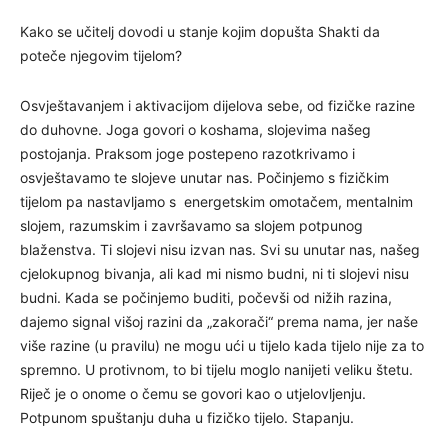
Kako se učitelj dovodi u stanje kojim dopušta Shakti da
poteče njegovim tijelom?
Osvještavanjem i aktivacijom dijelova sebe, od fizičke razine
do duhovne. Joga govori o koshama, slojevima našeg
postojanja. Praksom joge postepeno razotkrivamo i
osvještavamo te slojeve unutar nas. Počinjemo s fizičkim
tijelom pa nastavljamo s energetskim omotačem, mentalnim
slojem, razumskim i završavamo sa slojem potpunog
blaženstva. Ti slojevi nisu izvan nas. Svi su unutar nas, našeg
cjelokupnog bivanja, ali kad mi nismo budni, ni ti slojevi nisu
budni. Kada se počinjemo buditi, počevši od nižih razina,
dajemo signal višoj razini da „zakorači“ prema nama, jer naše
više razine (u pravilu) ne mogu ući u tijelo kada tijelo nije za to
spremno. U protivnom, to bi tijelu moglo nanijeti veliku štetu.
Riječ je o onome o čemu se govori kao o utjelovljenju.
Potpunom spuštanju duha u fizičko tijelo. Stapanju.