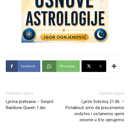
Facebook
WhatsApp
X
Prethodna objava
Slijedeća objava
Ljetna prehrana – Savjeti
Ljetni Solsticij 21.06. –
Rainbow Queen 1.dio
Potaknuti smo da preuzmemo
vodstvo i ostanemo vjerni
onome u što vjerujemo