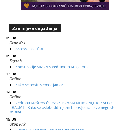
Zanimljiva događanja
05.08.
Otok Krk
Access Facelift®
09.08.
Zagreb
Konstelacije SIKON s Vedranom Kraljetom
13.08.
Online
Kako se nositi s emocijama?
14.08.
Online
Vedrana Meštrović: ONO ŠTO VAM NITKO NIJE REKAO O
TRAUMI – Kako se osloboditi njezinih posljedica brže nego što
mislite
15.08.
Otok Krk
Ljetni DOP retreat – Izvorno stanje sebe