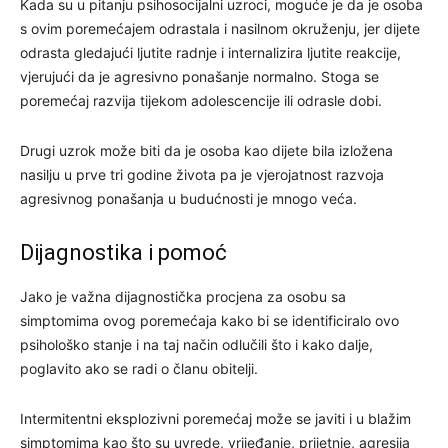
Kada su u pitanju psihosocijalni uzroci, moguće je da je osoba
s ovim poremećajem odrastala i nasilnom okruženju, jer dijete
odrasta gledajući ljutite radnje i internalizira ljutite reakcije,
vjerujući da je agresivno ponašanje normalno. Stoga se
poremećaj razvija tijekom adolescencije ili odrasle dobi.
Drugi uzrok može biti da je osoba kao dijete bila izložena
nasilju u prve tri godine života pa je vjerojatnost razvoja
agresivnog ponašanja u budućnosti je mnogo veća.
Dijagnostika i pomoć
Jako je važna dijagnostička procjena za osobu sa
simptomima ovog poremećaja kako bi se identificiralo ovo
psihološko stanje i na taj način odlučili što i kako dalje,
poglavito ako se radi o članu obitelji.
Intermitentni eksplozivni poremećaj može se javiti i u blažim
simptomima kao što su uvrede, vrijeđanje, prijetnje, agresija