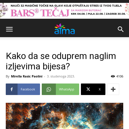
Kako da se oduprem naglim
izljevima bijesa?
By
Mirella Rasic Paolini
-
3. studenoga 2023.
4106
Facebook
WhatsApp
X