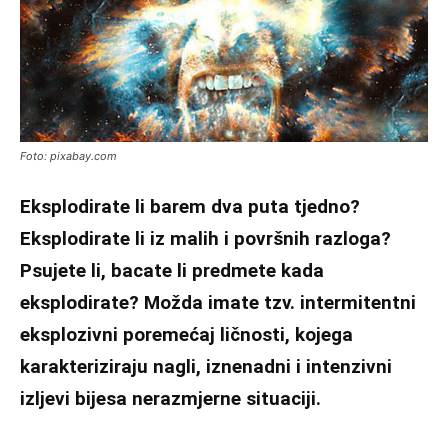
Foto: pixabay.com
Eksplodirate li barem dva puta tjedno?
Eksplodirate li iz malih i površnih razloga?
Psujete li, bacate li predmete kada
eksplodirate? Možda imate tzv. intermitentni
eksplozivni poremećaj ličnosti, kojega
karakteriziraju nagli, iznenadni i intenzivni
izljevi bijesa nerazmjerne situaciji.