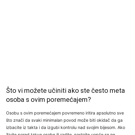
Što vi možete učiniti ako ste često meta
osoba s ovim poremećajem?
Osobu s ovim poremećajem povremeno iritira apsolutno sve
što znači da svaki minimalan povod može biti okidač da ga
izbacite iz takta i da izgubi kontrolu nad svojim bijesom. Ako
živite pored takve osobe ili radite, nastojte uopće se ne