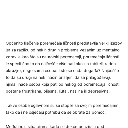
Općenito liječenje poremećaja ličnosti predstavlja veliki izazov
jer za razliku od nekih drugih problema vezanim uz mentalno
zdravlje kao što su neurotski poremećaji, poremećaja ličnosti
je specifično to da najčešće više pati okolina (obitelj, radno
okružje), nego sama osoba. I što se onda događa? Najčešće
to da su drugi na neki način prisiljeni da se prilagođavaju
njima, inače osoba koja pati od nekog od poremećaja ličnosti
postane frustrirana, bijesna, ljuta , nasilna ili depresivna.
Takve osobe uglavnom su se stopile sa svojim poremećajem
tako da i ne osjećaju potrebu da se obrate za pomoć.
Međutim, u situacijama kada se dekompenziraju pod