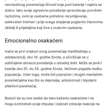
narcisoidnog poremećaja ličnosti koja puni baterije i osjeća se
dobro. Iako svoje agresivno ponašanje opravdavaju površnim
razlozima, ovim je osobama potrebno razumijevanje,
adekvatan tretman i prije svega strpljenje poglavito članovima
obitelji ili prijateljima koji žive s ovakvim osobama.
Emocionalno osakaćeni
Inače se prvi znakovi ovog poremećaja manifestiraju u
adolescenciji, oko 16. godine života, a učvršćuje se u
uobičajene obrasce ponašanja u odrasloj dobi. Može se javiti i
kasnije oko 25. do 35. godine života. Većinom pogađa mušku
populaciju. Osim toga, može biti popraćen i drugim mentalnim
poremećajima kao što su depresija, anksioznost i bipolarni
afektivni poremećaj.
Budući da su ove osobe da tako kažemo osakaćene i ne
mogu kontrolirati svoje impulse i izabrati zdravije reakcije na