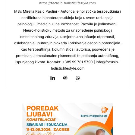
https://focusin-holisticlifestyle.com
MSc Mirella Rasic Paolini - Autorica je holistička terapeutkinja i
certificirana hipnoterapeutkinja koja u svom radu spaja
psihologiju, medicinu i neuroznanost. Razvila je jedinstvenu
Neuro-holističku metodu za unaprjeđenje psihičkog i
emocionalnog zdravlja, usmjerenu na jačanje otpornosti,
oslobađanje unutarnjih blokada i otkrivanje osobnih potencijala.
Kao terapeutkinja, kolumnistica i autorica, posvećena je
promicanju emocionalne pismenosti te poticanju autentičnog,
ispunjenog života. Kontakt: +385 99 781 5790 |
info@focusin-
holisticlifestyle.com