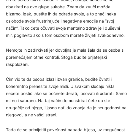
obazirati na ove glupe sukobe. Znam da zvuči možda
bizarno, ipak, pustite ih da odrade svoje, a to znači neka
oslobode svoje frustrirajuće i negativne emocije na ”svoj
način”. Tako ćete očuvati svoje mentalno zdravlje i duševni
mir, poglavito ako s tom osobom morate živjeti svakodnevno.
Nemojte ih zadirkivati jer dovoljna je mala šala da se osoba s
poremećajem otme kontroli. Stoga budite prijateljski
raspoloženi.
Čim vidite da osoba izlazi izvan granica, budite čvrsti i
koherentno prenesite svoje misli. U svakom slučaju ništa
nećete postići ako se počnete derati, psovati ili udarati. Samo
mirno i sabrano. Na taj način demonstrirat ćete da ste
drugačije od njega, i jasno dati do znanja da je neugodnost na
njegovoj, a ne vašoj strani.
Tada će se primijetiti površnost napada bijesa, uz mogućnost