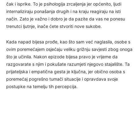
čak i isprike. To je psihologija zrcaljenja jer općenito, ljudi
internaliziraju ponašanja drugih i na kraju reagiraju na isti
način. Zato je važno i dobro je da pazite da vas ne ponesu
trenutci ljutnje, inače ćete stvoriti nove sukobe.
Kada napad bijesa prođe, kao što sam već naglasila, osobe s
ovim poremećajem osjećaju veliku grižnju savjesti zbog onoga
što je učinila. Nakon epizode bijesa pravo je vrijeme da
razgovarate s njim i pokušate razumjeti njegovo stajalište. Ta
prijateljska i empatična gesta je ključna, jer obično osoba s
poremećaj pogrešno tumači situacije i opravdava svoje
postupke na temelju tih percepcija.