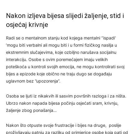
Nakon izljeva bijesa slijedi žaljenje, stid i
osjećaj krivnje
Radi se o mentalnom stanju kod kojega mentalni ‘’ispadi’
’mogu biti verbalni ali mogu biti i u formi fizičkog nasilja u
ekstremnim slučajevima, koje ozbiljno narušava socijalnu
interakciju. Osobe s ovim poremećajem imaju velikih
poteškoća u kontroli svojih emocija, ne mogu kontrolirati svoj
bijes a epizode koje obično ne traju dugo se događaju
uglavnom bez ”upozorenja”.
Osoba se ljuti iz nikakvih ili sasvim površnih razloga i za ništa.
Ubrzo nakon napada bijesa počinju osjećati sram, krivnju,
žaljenje zbog ponašanja…
Nakon što otpuste svoje frustracije i bijes na druge, poslije
proživljavaju patnju za razliku od primjerice osobe koja pati od