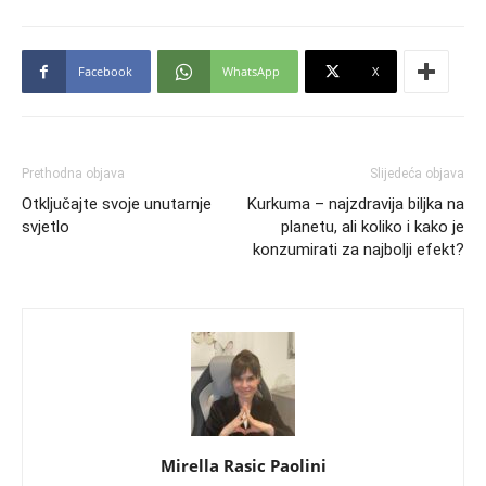
Facebook
WhatsApp
X
Prethodna objava
Slijedeća objava
Otključajte svoje unutarnje
Kurkuma – najzdravija biljka na
svjetlo
planetu, ali koliko i kako je
konzumirati za najbolji efekt?
Mirella Rasic Paolini