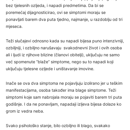
bez tjelesnih ozljeda, i napadi predmetima. Da bi se
poremećaj dijagnosticirao, ovi se simptomi moraju se
ponavljati barem dva puta tjedno, najmanje, u razdoblju od tri
mjeseca.
Teži slučajevi odnosno kada su napadi bijesa puno intenzivniji,
ozbiljniji, i ozbiljno narušavaju svakodnevni život i ovih osoba
ali i ljudi iz njihove blizine (članovi obitelji), uključuju ne samo
već spomenute ”blaže” simptome, nego su to napadi koji
uključuju tjelesne ozljede i uništavanje imovine.
Inače se ova dva simptoma ne pojavljuju izolirano jer u teškim
manifestacijama, osoba također ima blage simptome. Teži
simptomi koje sam nabrojala moraju se pojaviti barem tri puta
godišnje. I da ne ponavljam, napadaji izljeva bijesa dolaze ko
grom iz vedra neba.
Svako psihološko stanje, bilo ozbiljno ili blago, svakako