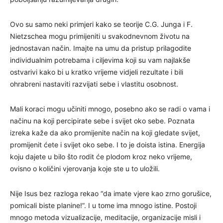
Ovo su samo neki primjeri kako se teorije C.G. Junga i F.
Nietzschea mogu primijeniti u svakodnevnom životu na
jednostavan način. Imajte na umu da pristup prilagodite
individualnim potrebama i ciljevima koji su vam najlakše
ostvarivi kako bi u kratko vrijeme vidjeli rezultate i bili
ohrabreni nastaviti razvijati sebe i vlastitu osobnost.
Mali koraci mogu učiniti mnogo, posebno ako se radi o vama i
načinu na koji percipirate sebe i svijet oko sebe. Poznata
izreka kaže da ako promijenite način na koji gledate svijet,
promijenit ćete i svijet oko sebe. I to je doista istina. Energija
koju dajete u bilo što rodit će plodom kroz neko vrijeme,
ovisno o količini vjerovanja koje ste u to uložili.
Nije Isus bez razloga rekao “da imate vjere kao zrno gorušice,
pomicali biste planine!”. I u tome ima mnogo istine. Postoji
mnogo metoda vizualizacije, meditacije, organizacije misli i