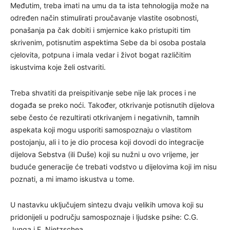
Međutim, treba imati na umu da ta ista tehnologija može na
određen način stimulirati proučavanje vlastite osobnosti,
ponašanja pa čak dobiti i smjernice kako pristupiti tim
skrivenim, potisnutim aspektima Sebe da bi osoba postala
cjelovita, potpuna i imala vedar i život bogat različitim
iskustvima koje želi ostvariti.
Treba shvatiti da preispitivanje sebe nije lak proces i ne
događa se preko noći. Također, otkrivanje potisnutih dijelova
sebe često će rezultirati otkrivanjem i negativnih, tamnih
aspekata koji mogu usporiti samospoznaju o vlastitom
postojanju, ali i to je dio procesa koji dovodi do integracije
dijelova Sebstva (ili Duše) koji su nužni u ovo vrijeme, jer
buduće generacije će trebati vodstvo u dijelovima koji im nisu
poznati, a mi imamo iskustva u tome.
U nastavku uključujem sintezu dvaju velikih umova koji su
pridonijeli u području samospoznaje i ljudske psihe: C.G.
Junga i F. Nietzschea.