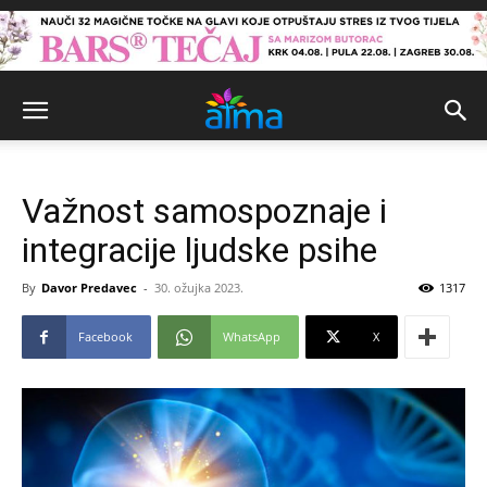
Važnost samospoznaje i
integracije ljudske psihe
By
Davor Predavec
-
30. ožujka 2023.
1317
Facebook
WhatsApp
X