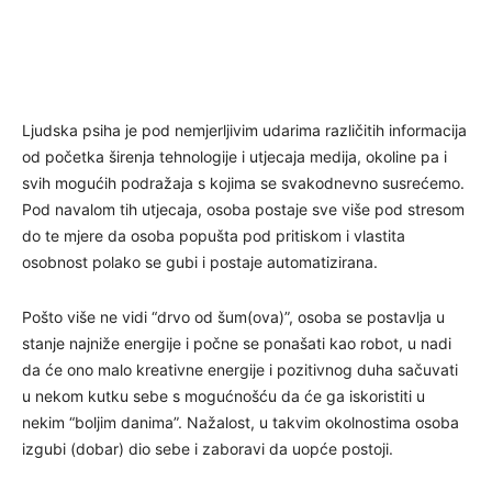
Ljudska psiha je pod nemjerljivim udarima različitih informacija
od početka širenja tehnologije i utjecaja medija, okoline pa i
svih mogućih podražaja s kojima se svakodnevno susrećemo.
Pod navalom tih utjecaja, osoba postaje sve više pod stresom
do te mjere da osoba popušta pod pritiskom i vlastita
osobnost polako se gubi i postaje automatizirana.
Pošto više ne vidi “drvo od šum(ova)”, osoba se postavlja u
stanje najniže energije i počne se ponašati kao robot, u nadi
da će ono malo kreativne energije i pozitivnog duha sačuvati
u nekom kutku sebe s mogućnošću da će ga iskoristiti u
nekim “boljim danima”. Nažalost, u takvim okolnostima osoba
izgubi (dobar) dio sebe i zaboravi da uopće postoji.