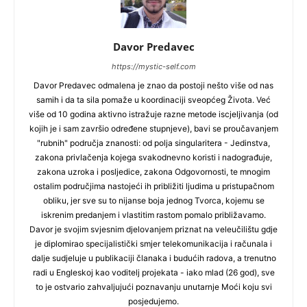
Davor Predavec
https://mystic-self.com
Davor Predavec odmalena je znao da postoji nešto više od nas
samih i da ta sila pomaže u koordinaciji sveopćeg Života. Već
više od 10 godina aktivno istražuje razne metode iscjeljivanja (od
kojih je i sam završio određene stupnjeve), bavi se proučavanjem
"rubnih" područja znanosti: od polja singularitera - Jedinstva,
zakona privlačenja kojega svakodnevno koristi i nadograđuje,
zakona uzroka i posljedice, zakona Odgovornosti, te mnogim
ostalim područjima nastojeći ih približiti ljudima u pristupačnom
obliku, jer sve su to nijanse boja jednog Tvorca, kojemu se
iskrenim predanjem i vlastitim rastom pomalo približavamo.
Davor je svojim svjesnim djelovanjem priznat na veleučilištu gdje
je diplomirao specijalistički smjer telekomunikacija i računala i
dalje sudjeluje u publikaciji članaka i budućih radova, a trenutno
radi u Engleskoj kao voditelj projekata - iako mlad (26 god), sve
to je ostvario zahvaljujući poznavanju unutarnje Moći koju svi
posjedujemo.