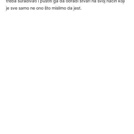
treba surađivati i pustiti ga da odradi stvari na svoj način koji
je sve samo ne ono što mislimo da jest.