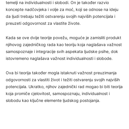
temelji na individualnosti i slobodi. On je također razvio
koncepte nadčovjeka i volje za moć, koji se odnose na ideju
da ljudi trebaju težiti ostvarenju svojih najviših potencijala i
preuzeti odgovornost za vlastite živote.
Kada se ove dvije teorije povežu, moguće je zamisliti produkt
njihovog zajedničkog rada kao teoriju koja naglašava važnost
samospoznaje i integracije svih aspekata ljudske psihe, dok
istovremeno naglašava važnost individualnosti i slobode.
Ova bi teorija također mogla istaknuti važnost preuzimanja
odgovornosti za vlastiti život i težiti ostvarenju svojih najviših
potencijala. Ukratko, njihov zajednički rad mogao bi biti teorija
koja promiče cjelovitost, samospoznaju, individualnost i
slobodu kao ključne elemente ljudskog postojanja.