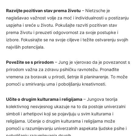
Razvijte pozitivan stav prema životu
– Nietzsche je
naglašavao važnost volje za moć i individualnosti u postizanju
uspjeha i sreće u životu. Pokušajte razviti pozitivan stav
prema životu i preuzeti odgovornost za svoje postupke i
izbore. Fokusirajte se na svoje ciljeve i težite ostvarenju svojih
najviših potencijala.
Povežite se s prirodom
– Jung je vjerovao da je povezanost s
prirodom važna za zdravu psihičku ravnotežu. Pronađite
vremena za boravak u prirodi, šetnje ili planinarenje. To može
pomoći u smirivanju uma i poboljšanju kreativnosti.
Učite o drugim kulturama i religijama
– Jungova teorija
kolektivnog nesvjesnog ukazuje na to da postoje univerzalni
simboli i arhetipovi koji se pojavljuju u svim kulturama i
religijama. Učenje o drugim kulturama i religijama može
pomoći u razumijevanju univerzalnih aspekata ljudske psihe i
poboljšanju razumijevanja drugih.