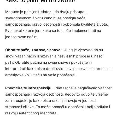
Kako to primijeniti u životu?
Moguće je primijeniti sintezu tih dvaju pristupa u
svakodnevnom životu kako bi se postigla veća
samospoznaja, razvoj osobnosti i poboljšala kvaliteta života.
Evo nekoliko primjera kako se to može implementirati na
jednostavan način:
Obratite pažnju na svoje snove
– Jung je vjerovao da su
snovi važan način izražavanja nesvjesnih procesa u našoj
psihi. Obratite pažnju na svoje snove i pokušajte ih
interpretirati kako biste dobili uvid u svoje nesvjesne procese i
arhetipove koji utječu na vaše ponašanje.
Prakticirajte introspekciju
– Nietzsche je naglašavao važnost
samospoznaje i razvoja osobnosti. Redovito odvojite vrijeme
za introspekciju kako biste razumjeli svoje vrijednosti,
strahove i ciljeve. To može pomoći u donošenju boljih odluka i
razvoju autentičnog identiteta.