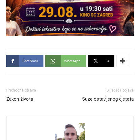
Facebook
WhatsApp
X
Prethodna objava
Slijedeća objava
Zakon života
Suze ostavljenog djeteta