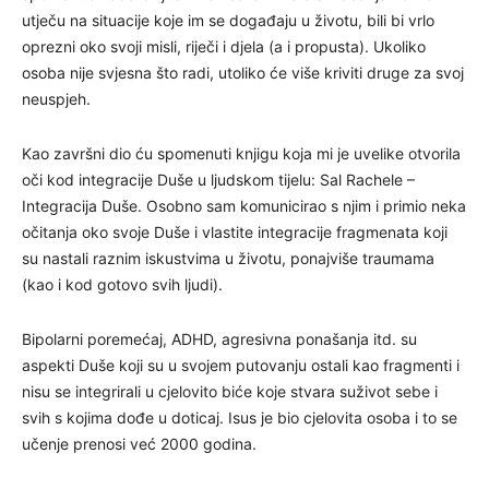
utječu na situacije koje im se događaju u životu, bili bi vrlo
oprezni oko svoji misli, riječi i djela (a i propusta). Ukoliko
osoba nije svjesna što radi, utoliko će više kriviti druge za svoj
neuspjeh.
Kao završni dio ću spomenuti knjigu koja mi je uvelike otvorila
oči kod integracije Duše u ljudskom tijelu: Sal Rachele –
Integracija Duše. Osobno sam komunicirao s njim i primio neka
očitanja oko svoje Duše i vlastite integracije fragmenata koji
su nastali raznim iskustvima u životu, ponajviše traumama
(kao i kod gotovo svih ljudi).
Bipolarni poremećaj, ADHD, agresivna ponašanja itd. su
aspekti Duše koji su u svojem putovanju ostali kao fragmenti i
nisu se integrirali u cjelovito biće koje stvara suživot sebe i
svih s kojima dođe u doticaj. Isus je bio cjelovita osoba i to se
učenje prenosi već 2000 godina.