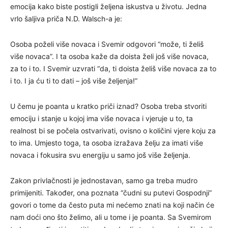
emocija kako biste postigli željena iskustva u životu. Jedna
vrlo šaljiva priča N.D. Walsch-a je:
Osoba poželi više novaca i Svemir odgovori “može, ti želiš
više novaca”. I ta osoba kaže da doista želi još više novaca,
za to i to. I Svemir uzvrati “da, ti doista želiš više novaca za to
i to. I ja ću ti to dati – još više željenja!”
U čemu je poanta u kratko priči iznad? Osoba treba stvoriti
emociju i stanje u kojoj ima više novaca i vjeruje u to, ta
realnost bi se počela ostvarivati, ovisno o količini vjere koju za
to ima. Umjesto toga, ta osoba izražava želju za imati više
novaca i fokusira svu energiju u samo još više željenja.
Zakon privlačnosti je jednostavan, samo ga treba mudro
primijeniti. Također, ona poznata “čudni su putevi Gospodnji”
govori o tome da često puta mi nećemo znati na koji način će
nam doći ono što želimo, ali u tome i je poanta. Sa Svemirom