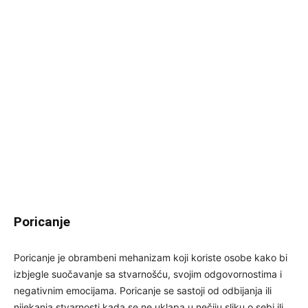
Poricanje
Poricanje je obrambeni mehanizam koji koriste osobe kako bi
izbjegle suočavanje sa stvarnošću, svojim odgovornostima i
negativnim emocijama. Poricanje se sastoji od odbijanja ili
nijekanja stvarnosti kada se ne uklapa u nečiju sliku o sebi ili