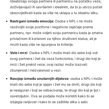
Idealiziraju svoga partnera ili partnericu na početku veze,
doživljavajući ih savršenim i idealnim, da bi ju ubrzo počeli
obezvrjeđivati kada se više ne uklapa u tu idealnu sliku.
Rastrgani između emocija:
Osoba s NPL-i ne može
razdvojiti svoje pozitivne i negativne osjećaje prema
partneru, npr. može voljeti svoju partnericu kada je smatra
privlačnom ili korisnom za njihov društveni status, ali je
mrziti kada više ne ispunjava te kriterije.
Vole i mrzi
: Osoba s NPL-i može imati dio sebe koji voli
svog partnera i želi da veza funkcionira, i drugi dio koji je
mrzi i želi prekid veze; ovaj razlaz može izazvati
zbunjenost i neizvjesnost u vezi.
Rascjep između unutarnjih dijelova
: osoba s NPL-i može
imati dio sebe koji je sjajan i želi mu se diviti, drugi dio koji
je nesiguran i boji se odbacivanja, te drugi dio koji je ljut i
osvetoljubiv. Ova se podjela može koristiti kako bi se
izbjegla ranjivost i kako bi se zaštitila slika o sebi.