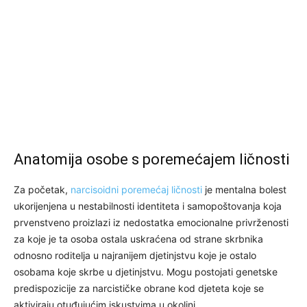
Anatomija osobe s poremećajem ličnosti
Za početak,
narcisoidni poremećaj ličnosti
je mentalna bolest
ukorijenjena u nestabilnosti identiteta i samopoštovanja koja
prvenstveno proizlazi iz nedostatka emocionalne privrženosti
za koje je ta osoba ostala uskraćena od strane skrbnika
odnosno roditelja u najranijem djetinjstvu koje je ostalo
osobama koje skrbe u djetinjstvu. Mogu postojati genetske
predispozicije za narcističke obrane kod djeteta koje se
aktiviraju otuđujućim iskustvima u okolini.