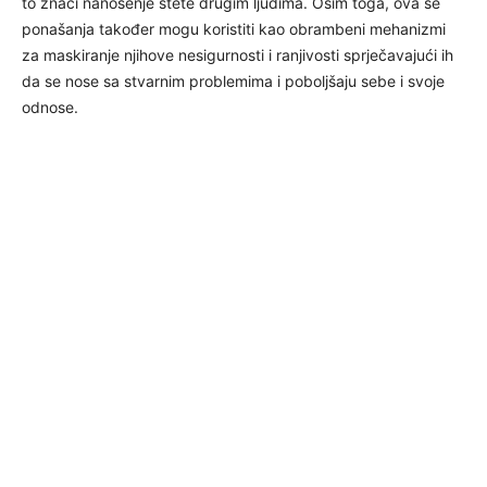
to znači nanošenje štete drugim ljudima. Osim toga, ova se
ponašanja također mogu koristiti kao obrambeni mehanizmi
za maskiranje njihove nesigurnosti i ranjivosti sprječavajući ih
da se nose sa stvarnim problemima i poboljšaju sebe i svoje
odnose.