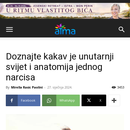
Doznajte kakav je unutarnji
svijet i anatomija jednog
narcisa
By
Mirella Rasic Paolini
-
27. siječnja 2024.
3453
Facebook
WhatsApp
X