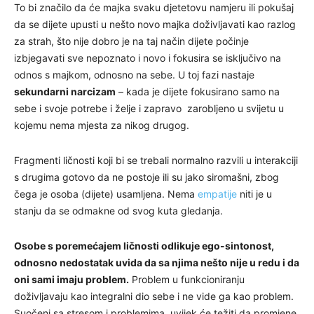
To bi značilo da će majka svaku djetetovu namjeru ili pokušaj
da se dijete upusti u nešto novo majka doživljavati kao razlog
za strah, što nije dobro je na taj način dijete počinje
izbjegavati sve nepoznato i novo i fokusira se isključivo na
odnos s majkom, odnosno na sebe. U toj fazi nastaje
sekundarni narcizam
– kada je dijete fokusirano samo na
sebe i svoje potrebe i želje i zapravo zarobljeno u svijetu u
kojemu nema mjesta za nikog drugog.
Fragmenti ličnosti koji bi se trebali normalno razvili u interakciji
s drugima gotovo da ne postoje ili su jako siromašni, zbog
čega je osoba (dijete) usamljena. Nema
empatije
niti je u
stanju da se odmakne od svog kuta gledanja.
Osobe s poremećajem ličnosti odlikuje ego-sintonost,
odnosno nedostatak uvida da sa njima nešto nije u redu i da
oni sami imaju problem.
Problem u funkcioniranju
doživljavaju kao integralni dio sebe i ne vide ga kao problem.
Suočeni sa stresom i problemima, uvijek će težiti da promjene