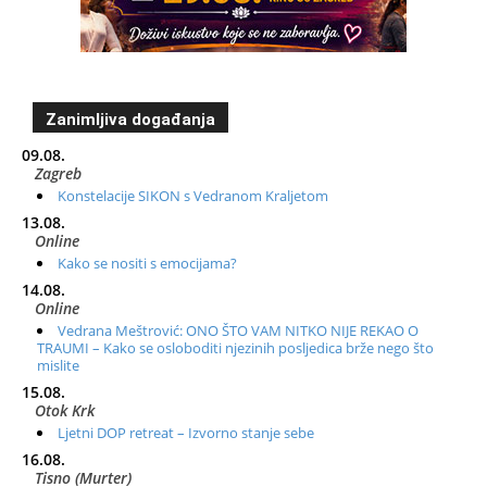
Zanimljiva događanja
09.08.
Zagreb
Konstelacije SIKON s Vedranom Kraljetom
13.08.
Online
Kako se nositi s emocijama?
14.08.
Online
Vedrana Meštrović: ONO ŠTO VAM NITKO NIJE REKAO O
TRAUMI – Kako se osloboditi njezinih posljedica brže nego što
mislite
15.08.
Otok Krk
Ljetni DOP retreat – Izvorno stanje sebe
16.08.
Tisno (Murter)