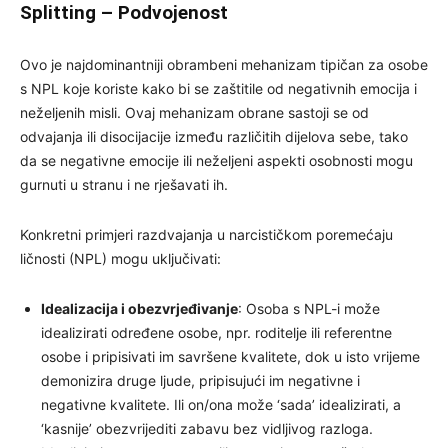
Splitting – Podvojenost
Ovo je najdominantniji obrambeni mehanizam tipičan za osobe
s NPL koje koriste kako bi se zaštitile od negativnih emocija i
neželjenih misli. Ovaj mehanizam obrane sastoji se od
odvajanja ili disocijacije između različitih dijelova sebe, tako
da se negativne emocije ili neželjeni aspekti osobnosti mogu
gurnuti u stranu i ne rješavati ih.
Konkretni primjeri razdvajanja u narcističkom poremećaju
ličnosti (NPL) mogu uključivati:
Idealizacija i obezvrjeđivanje
: Osoba s NPL-i može
idealizirati određene osobe, npr. roditelje ili referentne
osobe i pripisivati ​​im savršene kvalitete, dok u isto vrijeme
demonizira druge ljude, pripisujući im negativne i
negativne kvalitete. Ili on/ona može ‘sada’ idealizirati, a
‘kasnije’ obezvrijediti zabavu bez vidljivog razloga.