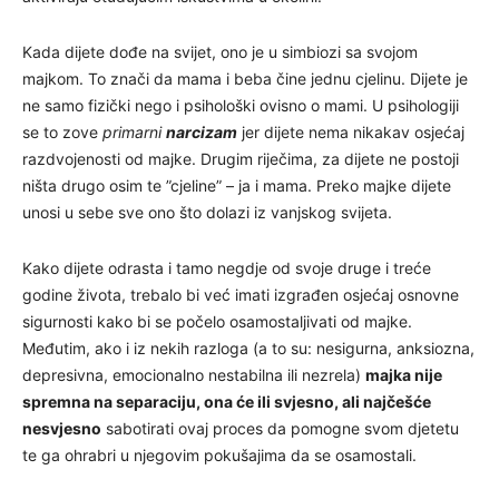
Kada dijete dođe na svijet, ono je u simbiozi sa svojom
majkom. To znači da mama i beba čine jednu cjelinu. Dijete je
ne samo fizički nego i psihološki ovisno o mami. U psihologiji
se to zove
primarni
narcizam
jer dijete nema nikakav osjećaj
razdvojenosti od majke. Drugim riječima, za dijete ne postoji
ništa drugo osim te ”cjeline” – ja i mama. Preko majke dijete
unosi u sebe sve ono što dolazi iz vanjskog svijeta.
Kako dijete odrasta i tamo negdje od svoje druge i treće
godine života, trebalo bi već imati izgrađen osjećaj osnovne
sigurnosti kako bi se počelo osamostaljivati od majke.
Međutim, ako i iz nekih razloga (a to su: nesigurna, anksiozna,
depresivna, emocionalno nestabilna ili nezrela)
majka nije
spremna na separaciju, ona će ili svjesno, ali najčešće
nesvjesno
sabotirati ovaj proces da pomogne svom djetetu
te ga ohrabri u njegovim pokušajima da se osamostali.