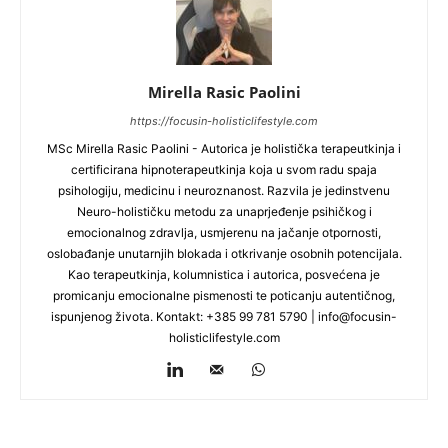
Mirella Rasic Paolini
https://focusin-holisticlifestyle.com
MSc Mirella Rasic Paolini - Autorica je holistička terapeutkinja i
certificirana hipnoterapeutkinja koja u svom radu spaja
psihologiju, medicinu i neuroznanost. Razvila je jedinstvenu
Neuro-holističku metodu za unaprjeđenje psihičkog i
emocionalnog zdravlja, usmjerenu na jačanje otpornosti,
oslobađanje unutarnjih blokada i otkrivanje osobnih potencijala.
Kao terapeutkinja, kolumnistica i autorica, posvećena je
promicanju emocionalne pismenosti te poticanju autentičnog,
ispunjenog života. Kontakt: +385 99 781 5790 |
info@focusin-
holisticlifestyle.com