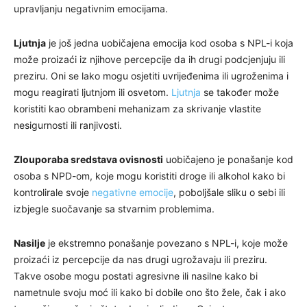
upravljanju negativnim emocijama.
Ljutnja
je još jedna uobičajena emocija kod osoba s NPL-i koja
može proizaći iz njihove percepcije da ih drugi podcjenjuju ili
preziru. Oni se lako mogu osjetiti uvrijeđenima ili ugroženima i
mogu reagirati ljutnjom ili osvetom.
Ljutnja
se također može
koristiti kao obrambeni mehanizam za skrivanje vlastite
nesigurnosti ili ranjivosti.
Zlouporaba sredstava ovisnosti
uobičajeno je ponašanje kod
osoba s NPD-om, koje mogu koristiti droge ili alkohol kako bi
kontrolirale svoje
negativne emocije
, poboljšale sliku o sebi ili
izbjegle suočavanje sa stvarnim problemima.
Nasilje
je ekstremno ponašanje povezano s NPL-i, koje može
proizaći iz percepcije da nas drugi ugrožavaju ili preziru.
Takve osobe mogu postati agresivne ili nasilne kako bi
nametnule svoju moć ili kako bi dobile ono što žele, čak i ako