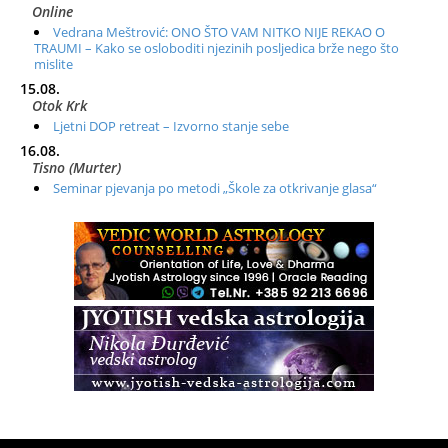
Online
Vedrana Meštrović: ONO ŠTO VAM NITKO NIJE REKAO O
TRAUMI – Kako se osloboditi njezinih posljedica brže nego što
mislite
15.08.
Otok Krk
Ljetni DOP retreat – Izvorno stanje sebe
16.08.
Tisno (Murter)
Seminar pjevanja po metodi „Škole za otkrivanje glasa“
20.08.
Online
Radionica: Pomagači iz drugih dimenzija Online – otvoreno za
sve
21.08.
Zagreb+Online
Osnovni ThetaHealing® tečaj, Zagreb i Online
22.08.
Pula
Access BARS®, otpusti stres
23.08.
Pula