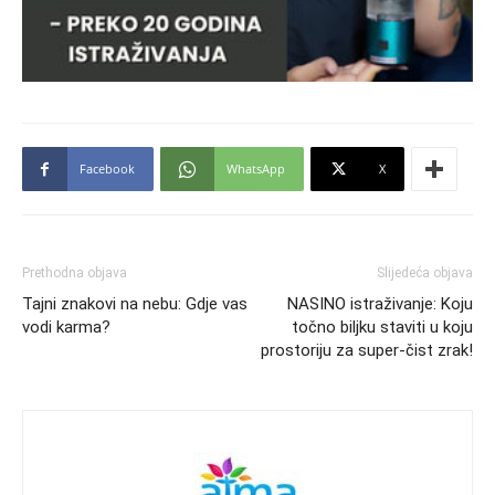
Facebook
WhatsApp
X
Prethodna objava
Slijedeća objava
Tajni znakovi na nebu: Gdje vas
NASINO istraživanje: Koju
vodi karma?
točno biljku staviti u koju
prostoriju za super-čist zrak!