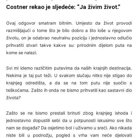
Costner rekao je sljedeće: “Ja živim život.”
Ovaj odgovor smatram bitnim. Umjesto da život provodi
razmišljajući o tome što je bilo dobro a što loše u njegovom
životu, on je odabrao neutralnu poziciju i jednostavno odlučio
prihvatiti stvari takve kakve su: prirodnim dijelom puta na
kome se nalazi.
Svi mi idemo različitim putevima da naših krajnjih destinacija.
Nekima je taj put teži. U svakom slučaju nitko nije stigao do
krajnjeg odredišta, a da se na tom putu nije suočio s
teškoćama. Zašto ih onda ne bismo prihvatili kao sastavni dio
života?
Zašto se ne bismo prestali brinuti zbog krajnjeg ishoda i
jednostavno dopustili sebi da u potpunosti iskusimo sve što
nam se događa? Da osjetimo bol i uživamo u sreći. Ako nikada
niste bili u podnožju, pogled s vrha vam neće djelovati