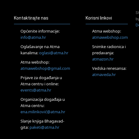
Access Energetski Facelift®
24.08.
S
Zagreb
Kontaktirajte nas
Korisni linkovi
b
Pjesma srca / Zagreb
D
Online
Općenite informacije:
Atma webshop:
Tečaj Višeg Vodstva, razvijanja intuicije i Akaša zapisa
info@atma.hr
atmawebshop.com
26.08.
Oglašavanje na Atma
Snimke radionica i
Online
kanalima:
oglasi@atma.hr
predavanja:
Postanite Nositelj Vibracije Nove Zemlje
atmazon.hr
27.08.
Atma webshop:
Visoko
atmawebshop@gmail.com
Vedska renesansa:
Alemka Dauskardt – Jednodnevna radionica sistemskih
atmaveda.hr
Prijave za događanja u
konstelacija
Atma centru i online:
29.08.
events@atma.hr
Zagreb
HOD PO ŽERAVICI – Seminar koji mijenja tijelo, duh i um
Organizacija događaja u
SoulFest – Festival glazbe, mudrosti i zajedništva
Atma centru:
30.08.
ena.milinković@atma.hr
Zagreb
Slanje knjiga Bhagavad-
Access BARS® edukacija otpusti stres
gita:
paketi@atma.hr
31.08.
Zagreb