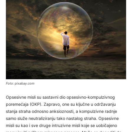
Foto: pixabay.com
Opsesivne misli su sastavni dio opsesivno-kompulzivnog
poremećaja (OKP). Zapravo, one su ključne u održavanju
stanja straha odnosno anksioznosti, a kompulzivne radnje
samo služe neutraliziranju tako nastalog straha. Opsesivne
misli su kao i sve druge intruzivne misli koje se uobičajeno