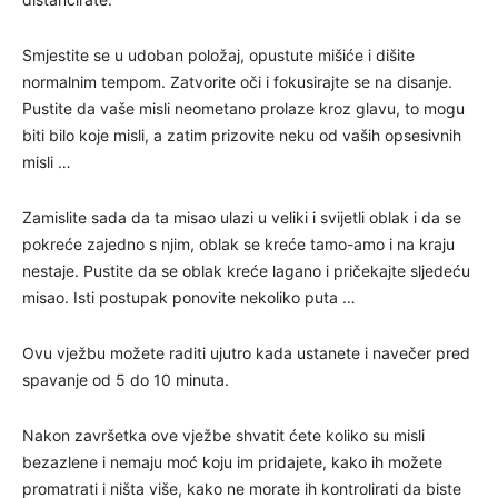
Smjestite se u udoban položaj, opustute mišiće i dišite
normalnim tempom. Zatvorite oči i fokusirajte se na disanje.
Pustite da vaše misli neometano prolaze kroz glavu, to mogu
biti bilo koje misli, a zatim prizovite neku od vaših opsesivnih
misli …
Zamislite sada da ta misao ulazi u veliki i svijetli oblak i da se
pokreće zajedno s njim, oblak se kreće tamo-amo i na kraju
nestaje. Pustite da se oblak kreće lagano i pričekajte sljedeću
misao. Isti postupak ponovite nekoliko puta …
Ovu vježbu možete raditi ujutro kada ustanete i navečer pred
spavanje od 5 do 10 minuta.
Nakon završetka ove vježbe shvatit ćete koliko su misli
bezazlene i nemaju moć koju im pridajete, kako ih možete
promatrati i ništa više, kako ne morate ih kontrolirati da biste