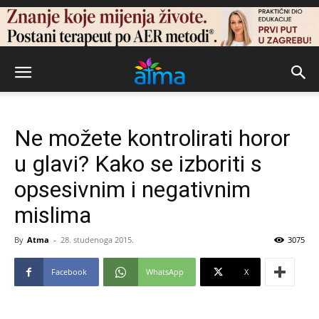
Ne možete kontrolirati horor
u glavi? Kako se izboriti s
opsesivnim i negativnim
mislima
By
Atma
-
28. studenoga 2015.
3075
Facebook
WhatsApp
X