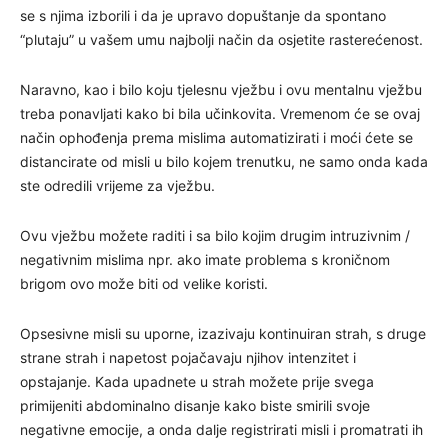
se s njima izborili i da je upravo dopuštanje da spontano
“plutaju” u vašem umu najbolji način da osjetite rasterećenost.
Naravno, kao i bilo koju tjelesnu vježbu i ovu mentalnu vježbu
treba ponavljati kako bi bila učinkovita. Vremenom će se ovaj
način ophođenja prema mislima automatizirati i moći ćete se
distancirate od misli u bilo kojem trenutku, ne samo onda kada
ste odredili vrijeme za vježbu.
Ovu vježbu možete raditi i sa bilo kojim drugim intruzivnim /
negativnim mislima npr. ako imate problema s kroničnom
brigom ovo može biti od velike koristi.
Opsesivne misli su uporne, izazivaju kontinuiran strah, s druge
strane strah i napetost pojačavaju njihov intenzitet i
opstajanje. Kada upadnete u strah možete prije svega
primijeniti abdominalno disanje kako biste smirili svoje
negativne emocije, a onda dalje registrirati misli i promatrati ih