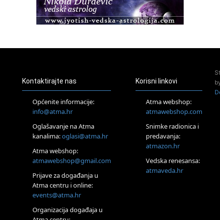
Healing course)
Pula
Access BARS®, otpusti stres
23.08.
Pula
Access Energetski Facelift®
24.08.
S
Zagreb
Kontaktirajte nas
Korisni linkovi
b
Pjesma srca / Zagreb
D
Online
Općenite informacije:
Atma webshop:
Tečaj Višeg Vodstva, razvijanja intuicije i Akaša zapisa
info@atma.hr
atmawebshop.com
25.08.
Oglašavanje na Atma
Snimke radionica i
Online
kanalima:
oglasi@atma.hr
predavanja:
Upisi u program Profesionalni hipnoterapeut — nova
generacija kreće 25.08. 2026.
atmazon.hr
Atma webshop:
26.08.
atmawebshop@gmail.com
Vedska renesansa:
Online
atmaveda.hr
Postanite Nositelj Vibracije Nove Zemlje
Prijave za događanja u
Atma centru i online:
27.08.
events@atma.hr
Visoko
Alemka Dauskardt – Jednodnevna radionica sistemskih
Organizacija događaja u
konstelacija
Atma centru: