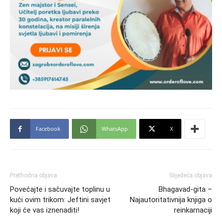
Facebook
WhatsApp
X
Prethodna objava
Slijedeća objava
Povećajte i sačuvajte toplinu u
Bhagavad-gita –
kući ovim trikom: Jeftini savjet
Najautoritativnija knjiga o
koji će vas iznenaditi!
reinkarnaciji