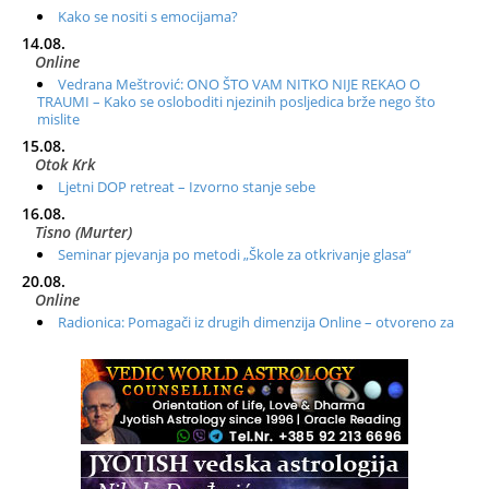
Kako se nositi s emocijama?
14.08.
Online
Vedrana Meštrović: ONO ŠTO VAM NITKO NIJE REKAO O
TRAUMI – Kako se osloboditi njezinih posljedica brže nego što
mislite
15.08.
Otok Krk
Ljetni DOP retreat – Izvorno stanje sebe
16.08.
Tisno (Murter)
Seminar pjevanja po metodi „Škole za otkrivanje glasa“
20.08.
Online
Radionica: Pomagači iz drugih dimenzija Online – otvoreno za
sve
21.08.
Zagreb+Online
Osnovni ThetaHealing® tečaj, Zagreb i Online
22.08.
Zagreb
Osnovna radionica za izscjeljivanje pranom (Basic Pranic