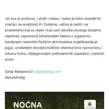
Jer sve je prolazno, i ​​strah i misao, i samo je bitno smanjiti im
značaj i ne analizirati ih. Dodatno, važno je raditi i na
problemima koji su realni i koji vam također stvaraju dodatnu
napetost, uspostaviti bihokemijski balans u organizmu
bavljenjem redovitim fizičkim aktvinostima (najefikasnija je
joga), unošenjem dovoljne količine vitamina kroz raznovrsnu i
zdravu hranu, izbjegavanjem psihoaktivnih supstanci, urednim
snom.
Sanja Marjanović/
vaspsiholog.com
dipl.psiholog