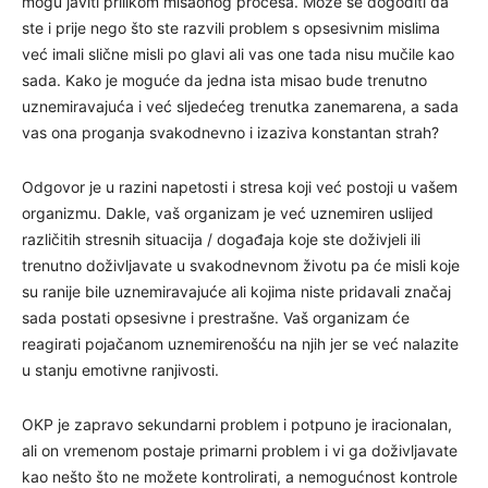
mogu javiti prilikom misaonog procesa. Može se dogoditi da
ste i prije nego što ste razvili problem s opsesivnim mislima
već imali slične misli po glavi ali vas one tada nisu mučile kao
sada. Kako je moguće da jedna ista misao bude trenutno
uznemiravajuća i već sljedećeg trenutka zanemarena, a sada
vas ona proganja svakodnevno i izaziva konstantan strah?
Odgovor je u razini napetosti i stresa koji već postoji u vašem
organizmu. Dakle, vaš organizam je već uznemiren uslijed
različitih stresnih situacija / događaja koje ste doživjeli ili
trenutno doživljavate u svakodnevnom životu pa će misli koje
su ranije bile uznemiravajuće ali kojima niste pridavali značaj
sada postati opsesivne i prestrašne. Vaš organizam će
reagirati pojačanom uznemirenošću na njih jer se već nalazite
u stanju emotivne ranjivosti.
OKP je zapravo sekundarni problem i potpuno je iracionalan,
ali on vremenom postaje primarni problem i vi ga doživljavate
kao nešto što ne možete kontrolirati, a nemogućnost kontrole